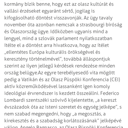
kormány bízik benne, hogy ezt az olasz kultúrát és
vallási érzéseket egyaránt sértő, jogilag is
kifogásolható döntést visszavonják. Az ügy tavaly
november óta azonban nemcsak a strasbourgi bíróság
és Olaszország ügye. Időközben ugyanis mind a
lengyel, mind a szlovák parlament nyilatkozatban
ítélte el a döntést arra hivatkozva, hogy az ítélet
„ellentétes Európa kulturális örökségével és
keresztény történelmével”, továbbá álláspontjuk
szerint az ilyen jellegű kérdések rendezése minden
ország belügye.
Az egyre terebélyesedő vita mögött
pedig a Vatikán és az Olasz Püspöki Konferencia (CEI)
aktív közreműködésével lassanként igen komoly
ideológiai érvrendszer is kezdett összeállni. Federico
Lombardi szentszéki szóvivő kijelentette, „a kereszt
évszázadok óta az isteni szeretet és egység jelképe”, s
nem szabad megengedni, hogy „a megosztás, a
kirekesztés és a szabadság korlátozásának” jelképévé
váljon. Angelo Bagnasco, az Olasz Püspöki Konferencia