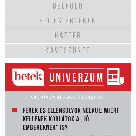
BELFÖLD
HIT ÉS ÉRTÉKEK
HÁTTÉR
KÁVÉSZÜNET
ARCHÍVUMUNKBÓL AJÁNLJUK:
FÉKEK ÉS ELLENSÚLYOK NÉLKÜL: MIÉRT
KELLENEK KORLÁTOK A „JÓ
EMBEREKNEK” IS?