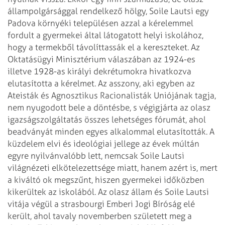
állampolgársággal rendelkező hölgy, Soile Lautsi egy
Padova környéki településen azzal a kérelemmel
fordult a gyermekei által látogatott helyi iskolához,
hogy a termekből távolíttassák el a kereszteket. Az
Oktatásügyi Minisztérium válaszában az 1924-es
illetve 1928-as királyi dekrétumokra hivatkozva
elutasította a kérelmet. Az asszony, aki egyben az
Ateisták és Agnosztikus Racionalisták Uniójának tagja,
nem nyugodott bele a döntésbe, s végigjárta az olasz
igazságszolgáltatás összes lehetséges fórumát, ahol
beadványát minden egyes alkalommal elutasították. A
küzdelem elvi és ideológiai jellege az évek múltán
egyre nyilvánvalóbb lett, nemcsak Soile Lautsi
világnézeti elkötelezettsége miatt, hanem azért is, mert
a kiváltó ok megszűnt, hiszen gyermekei időközben
kikerültek az iskolából.
Az olasz állam és Soile Lautsi
vitája végül a strasbourgi Emberi Jogi Bíróság elé
került, ahol tavaly novemberben született meg a