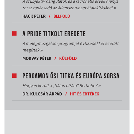
A szubjektív hangulatok és a racionális érvek hiánya
rossz tanácsadó az államszervezet átalakításánál
»
HACK PÉTER
/
BELFÖLD
A PRIDE TITKOLT EREDETE
A melegmozgalom programját évtizedekkel ezelőtt
megírták
»
MORVAY PÉTER
/
KÜLFÖLD
PERGAMON ŐSI TITKA ÉS EURÓPA SORSA
Hogyan került a „Sátán oltára” Berlinbe?
»
DR. KULCSÁR ÁRPÁD
/
HIT ÉS ÉRTÉKEK