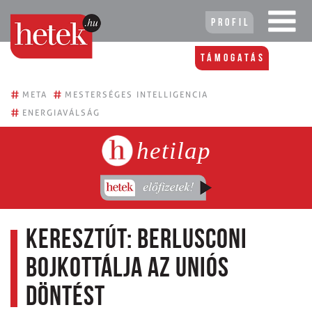
Profil
Támogatás
#
#
META
MESTERSÉGES INTELLIGENCIA
#
ENERGIAVÁLSÁG
hetilap
Keresztút: Berlusconi
bojkottálja az uniós
döntést