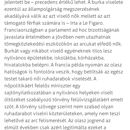
jelentett be – precedens értékű lehet. A burka viselete
ezentúl az állampolgárság megszerzésének
akadályává válik az azt viselő nők mellett az azt
támogató férfiak számára is – írta a Le Figaro.
Franciaországban a parlament ad hoc bizottságának
javaslata értelmében a jövőben nem utazhatnak
tömegközlekedési eszközökön az arcukat elfedő nők.
Burkát vagy nikábot viselő egyéneknek tilos lesz
nyilvános épületekbe, iskolákba, kórházakba,
hivatalokba belépni. A francia példa nyomán az olasz
hatóságok is fontolóra veszik, hogy betiltsák az egész
testet takaró női ruhadarabok viselését. A
nőpolitikáért felelős miniszter egy
sajtónyilatkozatában a nyilvános helyeken viselt
öltözéket szabályozó törvény felülvizsgálatáért emelt
szót. A törvény szövege szerint nem szabad olyan
ruhadarabot viselni közterületeken, amely nem teszi
lehetővé az arc felismerését. Az olasz jogrend az
elmúlt években csak azért legitimálta ezeket a