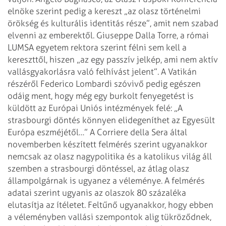
elnöke szerint pedig a kereszt „az olasz történelmi
örökség és kulturális identitás része”, amit nem szabad
elvenni az emberektől. Giuseppe Dalla Torre, a római
LUMSA egyetem rektora szerint félni sem kell a
kereszttől, hiszen „az egy passzív jelkép, ami nem aktív
vallásgyakorlásra való felhívást jelent”. A Vatikán
részéről Federico Lombardi szóvivő pedig egészen
odáig ment, hogy még egy burkolt fenyegetést is
küldött az Európai Uniós intézmények felé: „A
strasbourgi döntés könnyen elidegeníthet az Egyesült
Európa eszméjétől…”
A Corriere della Sera által
novemberben készített felmérés szerint ugyanakkor
nemcsak az olasz nagypolitika és a katolikus világ áll
szemben a strasbourgi döntéssel, az átlag olasz
állampolgárnak is ugyanez a véleménye. A felmérés
adatai szerint ugyanis az olaszok 80 százaléka
elutasítja az ítéletet. Feltűnő ugyanakkor, hogy ebben
a véleményben vallási szempontok alig tükröződnek,