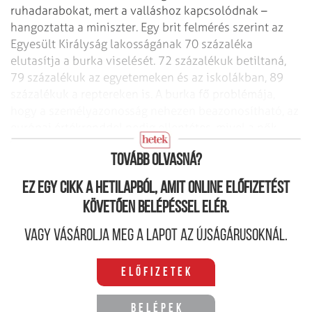
ruhadarabokat, mert a valláshoz kapcsolódnak –
hangoztatta a miniszter. Egy brit felmérés szerint az
Egyesült Királyság lakosságának 70 százaléka
elutasítja a burka viselését. 72 százalékuk betiltaná,
79 százalékuk az egyetemeken és az iskolákban, 89
százalékuk a reptereken is. A burka fő problémája,
hogy a személyazonosság nehezen beazonosítható, az
európai értékrenddel pedig ellentétes, mivel a nők
elnyomásának szimbóluma.
Tovább olvasná?
Ez egy cikk a hetilapból, amit online előfizetést
követően belépéssel elér.
Vagy vásárolja meg a lapot az újságárusoknál.
Előfizetek
Belépek