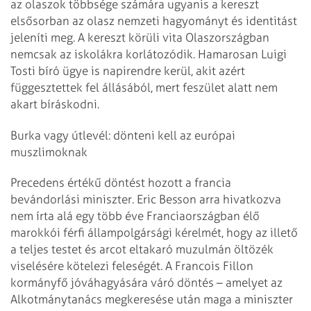
az olaszok többsége számára ugyanis a kereszt
elsősorban az olasz nemzeti hagyományt és identitást
jeleníti meg.
A kereszt körüli vita Olaszországban
nemcsak az iskolákra korlátozódik. Hamarosan Luigi
Tosti bíró ügye is napirendre kerül, akit azért
függesztettek fel állásából, mert feszület alatt nem
akart bíráskodni.
Burka vagy útlevél: dönteni kell az európai
muszlimoknak
Precedens értékű döntést hozott a francia
bevándorlási miniszter. Eric Besson arra hivatkozva
nem írta alá egy több éve Franciaországban élő
marokkói férfi állampolgársági kérelmét, hogy az illető
a teljes testet és arcot eltakaró muzulmán öltözék
viselésére kötelezi feleségét. A Francois Fillon
kormányfő jóváhagyására váró döntés – amelyet az
Alkotmánytanács megkeresése után maga a miniszter