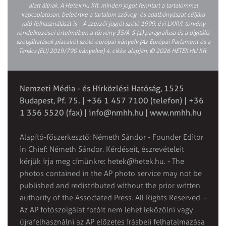
alatt állnak. A Hetek.hu Kft. minden jogot fenntart a tartalommal
kapcsolatosan, beleértve a tartalom szöveg- és adatbányászat céljára
való felhasználását is – A szerzői jogról szóló 1999. évi LXXVI. törvény
rendelkezései értelmében a törvény 35/A. § (1) paragrafusa és a digitális
szolgáltatások piacairól szóló európai irányelv (Az Európai Parlament és a
Tanács (EU) 2019/790 Irányelve) 4. cikke alapján. © 2026 HETEK.HU Kft.
Nemzeti Média - és Hírközlési Hatóság, 1525
Budapest, Pf. 75. | +36 1 457 7100 (telefon) | +36
1 356 5520 (fax) |
info@nmhh.hu
| www.nmhh.hu
Alapító-főszerkesztő: Németh Sándor - Founder Editor
in Chief: Németh Sándor. Kérdéseit, észrevételeit
kérjük írja meg címünkre:
hetek@hetek.hu
. - The
photos contained in the AP photo service may not be
published and redistributed without the prior written
authority of the Associated Press. All Rights Reserved. -
Az AP fotószolgálat fotóit nem lehet leközölni vagy
újrafelhasználni az AP előzetes írásbeli felhatalmazása