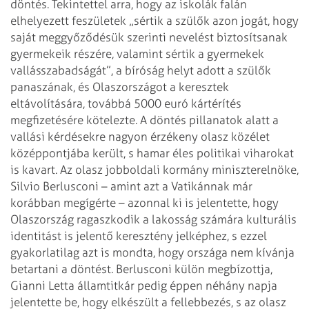
döntés. Tekintettel arra, hogy az iskolák falán
elhelyezett feszületek „sértik a szülők azon jogát, hogy
saját meggyőződésük szerinti nevelést biztosítsanak
gyermekeik részére, valamint sértik a gyermekek
vallásszabadságát”, a bíróság helyt adott a szülők
panaszának, és Olaszországot a keresztek
eltávolítására, továbbá 5000 euró kártérítés
megfizetésére kötelezte.
A döntés pillanatok alatt a
vallási kérdésekre nagyon érzékeny olasz közélet
középpontjába került, s hamar éles politikai viharokat
is kavart. Az olasz jobboldali kormány miniszterelnöke,
Silvio Berlusconi – amint azt a Vatikánnak már
korábban megígérte – azonnal ki is jelentette, hogy
Olaszország ragaszkodik a lakosság számára kulturális
identitást is jelentő keresztény jelképhez, s ezzel
gyakorlatilag azt is mondta, hogy országa nem kívánja
betartani a döntést. Berlusconi külön megbízottja,
Gianni Letta államtitkár pedig éppen néhány napja
jelentette be, hogy elkészült a fellebbezés, s az olasz