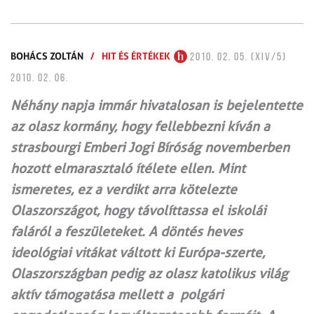
BOHÁCS ZOLTÁN
/
HIT ÉS ÉRTÉKEK
2010. 02. 05. (XIV/5)
2010. 02. 06.
Néhány napja immár hivatalosan is bejelentette
az olasz kormány, hogy fellebbezni kíván a
strasbourgi Emberi Jogi Bíróság novemberben
hozott elmarasztaló ítélete ellen. Mint
ismeretes, ez a verdikt arra kötelezte
Olaszországot, hogy távolíttassa el iskolái
faláról a feszületeket. A döntés heves
ideológiai vitákat váltott ki Európa-szerte,
Olaszországban pedig az olasz katolikus világ
aktív támogatása mellett a polgári