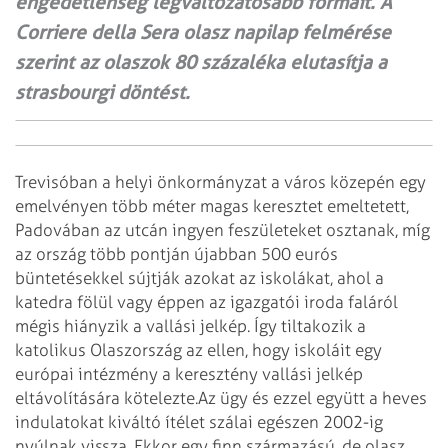
engedetlenség legváltozatosabb formáit. A
Corriere della Sera olasz napilap felmérése
szerint az olaszok 80 százaléka elutasítja a
strasbourgi döntést.
Trevisóban a helyi önkormányzat a város közepén egy
emelvényen több méter magas keresztet emeltetett,
Padovában az utcán ingyen feszületeket osztanak, míg
az ország több pontján újabban 500 eurós
büntetésekkel sújtják azokat az iskolákat, ahol a
katedra fölül vagy éppen az igazgatói iroda faláról
mégis hiányzik a vallási jelkép. Így tiltakozik a
katolikus Olaszország az ellen, hogy iskoláit egy
európai intézmény a keresztény vallási jelkép
eltávolítására kötelezte.
Az ügy és ezzel együtt a heves
indulatokat kiváltó ítélet szálai egészen 2002-ig
nyúlnak vissza. Ekkor egy finn származású, de olasz