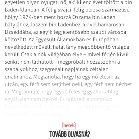
egyetlen olyan nyugati nő, aki kilenc évet töltött a bin
Laden klánban. A félig svájci, félig perzsa származású
hölgy 1974-ben ment hozzá Oszama bin Laden
bátyjához, Jaszem bin Ladenhez, akivel hamarosan
Dzseddába, az egyik legjelentősebb szaúdi városba
költözött. Az Egyesült Államokban és Európában
nevelkedett művelt, fiatal lány megdöbbentő világba
került. Csak a nők világában élve – mivel férjén kívül
senkit nem láthatott – megpróbált hozzászokni a
szabályokhoz, szegregált napjainak céltalan
unalmához. Megtanulja, hogy ha egy nő elesik az
utcán, egy férfi sem segíthet neki, egy férfi sem nézhet
rá. Megtanulja, hogy egy jó feleség gyakorlatilag
egyáltalán nem beszél. És ráébred, a pompázó
börtönökben elzárt feleségek között nem egyszer
előfordul a leszbikusság.
Az első benyomás
Tovább olvasná?