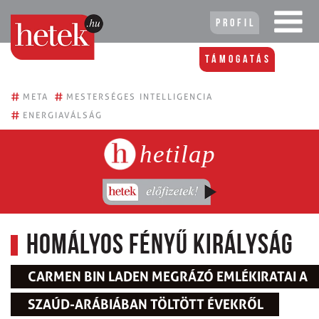
Profil
Támogatás
#
#
META
MESTERSÉGES INTELLIGENCIA
#
ENERGIAVÁLSÁG
hetilap
Homályos fényű királyság
CARMEN BIN LADEN MEGRÁZÓ EMLÉKIRATAI A
SZAÚD-ARÁBIÁBAN TÖLTÖTT ÉVEKRŐL