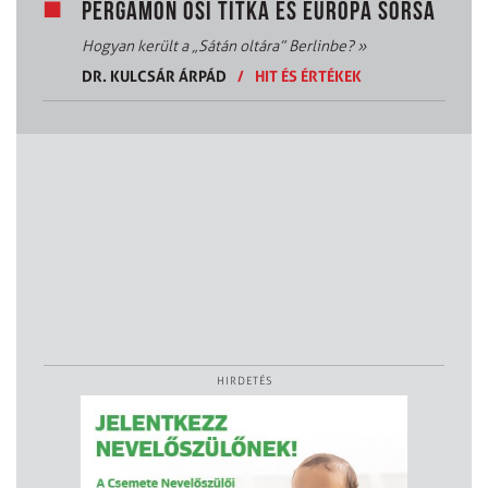
PERGAMON ŐSI TITKA ÉS EURÓPA SORSA
Hogyan került a „Sátán oltára” Berlinbe?
»
DR. KULCSÁR ÁRPÁD
/
HIT ÉS ÉRTÉKEK
HIRDETÉS