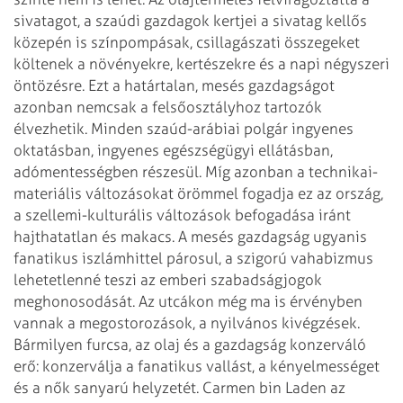
sivatagot, a szaúdi gazdagok kertjei a sivatag kellős
közepén is színpompásak, csillagászati összegeket
költenek a növényekre, kertészekre és a napi négyszeri
öntözésre. Ezt a határtalan, mesés gazdagságot
azonban nemcsak a felsőosztályhoz tartozók
élvezhetik. Minden szaúd-arábiai polgár ingyenes
oktatásban, ingyenes egészségügyi ellátásban,
adómentességben részesül.
Míg azonban a technikai-
materiális változásokat örömmel fogadja ez az ország,
a szellemi-kulturális változások befogadása iránt
hajthatatlan és makacs. A mesés gazdagság ugyanis
fanatikus iszlámhittel párosul, a szigorú vahabizmus
lehetetlenné teszi az emberi szabadságjogok
meghonosodását. Az utcákon még ma is érvényben
vannak a megostorozások, a nyilvános kivégzések.
Bármilyen furcsa, az olaj és a gazdagság konzerváló
erő: konzerválja a fanatikus vallást, a kényelmességet
és a nők sanyarú helyzetét.
Carmen bin Laden az