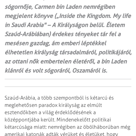
sógornője, Carmen bin Laden nemrégiben
megjelent könyve („Inside the Kingdom. My life
in Saudi Arabia" – A Királyságon belül. Életem
Szaúd-Arábiában) érdekes tényeket tár fel a
mesésen gazdag, ám emberi léptékkel
élhetetlen királyság társadalmáról, politikájáról,
az ottani nők embertelen életéről, a bin Laden
klánról és volt sógoráról, Oszamáról is.
Szaúd-Arábia, a több szempontból is kétarcú és
meglehetősen paradox királyság az elmúlt
esztendőkben a világ érdeklődésének a
középpontjába került. Mindenekelőtt politikai
kétarcúsága miatt: nemrégiben az öbölháborúban még
amerikai katonák adták vérüket és életüket, hogy