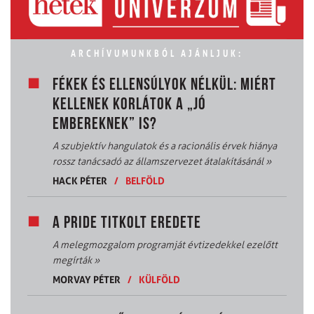
ARCHÍVUMUNKBÓL AJÁNLJUK:
FÉKEK ÉS ELLENSÚLYOK NÉLKÜL: MIÉRT
KELLENEK KORLÁTOK A „JÓ
EMBEREKNEK” IS?
A szubjektív hangulatok és a racionális érvek hiánya
rossz tanácsadó az államszervezet átalakításánál
»
HACK PÉTER
/
BELFÖLD
A PRIDE TITKOLT EREDETE
A melegmozgalom programját évtizedekkel ezelőtt
megírták
»
MORVAY PÉTER
/
KÜLFÖLD