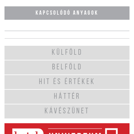
KAPCSOLÓDÓ ANYAGOK
KÜLFÖLD
BELFÖLD
HIT ÉS ÉRTÉKEK
HÁTTÉR
KÁVÉSZÜNET