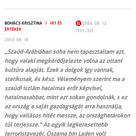
BOHÁCS KRISZTINA
/
HIT ÉS
2004. 08. 13.
ÉRTÉKEK
(VIII/33)
2004. 08. 16.
„Szaúd-Arábiában soha nem tapasztaltam azt,
hogy valaki megkérdőjelezte volna az ottani
kultúra alapját. Ezek a dolgok így vannak,
statikusak, és kész. Véleményem szerint ma a
szaúdi iszlám hatalmas erőt képvisel,
hatalmasabbat, mint azt sokan gondolnák, s ez
az ország a saját gazdagságát arra használja,
hogy vallásos hitét messze, az országhatárokon
túl terjessze." Az egyik legkeresettebb
terroristavezér, Oszama bin Laden volt