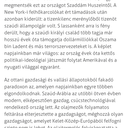
megmentsék ezt az országot Szaddám Huszeintől. A
New York-i felhőkarcolókat ért támadások után
azonban kiderült: a tizenkilenc merénylőből tizenöt
szaúdi állampolgár volt. S lassanként arra is fény
derült, hogy a szaúdi királyi család több tagja már
hosszú évek óta támogatja dollármilliókkal Oszama
bin Ladent és más terrorszervezeteket is. A képlet
napjainkban már világos: az ország évek óta kettős
politikai-ideológiai játszmát folytat Amerikával és a
nyugati világgal egyaránt.
Az ottani gazdasági és vallási állapotokból fakadó
paradoxon az, amelyen napjainkban egyre többen
elgondolkodnak. Szaúd-Arábia az utóbbi ötven évben
modern, elképesztően gazdag, csúcstechnológiával
rendelkező ország lett. Az olajmezők folyamatos
feltárása elterjesztette a gazdagságot, méghozzá olyan
gazdagságot, amelyet Kelet-Közép-Európából felfogni
szinte nem is lehet. Az olajtermelés felvirágoztatta a