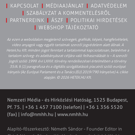
KAPCSOLAT
MÉDIAAJÁNLAT
ADATVÉDELEM
SZABÁLYZAT A KOMMENTELÉSRŐL
PARTNEREINK
ÁSZF
POLITIKAI HIRDETÉSEK
WEBSHOP TÁJÉKOZTATÓ
Az ezen a weboldalon megjelenő szövegek, grafikák, képek, hangfelvételek,
video anyagok vagy egyéb tartalmak szerzői jogvédelem alatt állnak. A
Hetek.hu Kft. minden jogot fenntart a tartalommal kapcsolatosan, beleértve a
tartalom szöveg- és adatbányászat céljára való felhasználását is – A szerzői
jogról szóló 1999. évi LXXVI. törvény rendelkezései értelmében a törvény
35/A. § (1) paragrafusa és a digitális szolgáltatások piacairól szóló európai
irányelv (Az Európai Parlament és a Tanács (EU) 2019/790 Irányelve) 4. cikke
alapján. © 2026 HETEK.HU Kft.
Nemzeti Média - és Hírközlési Hatóság, 1525 Budapest,
Pf. 75. | +36 1 457 7100 (telefon) | +36 1 356 5520
(fax) |
info@nmhh.hu
| www.nmhh.hu
Alapító-főszerkesztő: Németh Sándor - Founder Editor in