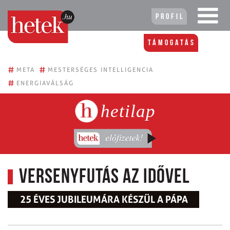
Profil
Támogatás
#
#
META
MESTERSÉGES INTELLIGENCIA
#
ENERGIAVÁLSÁG
hetilap
Versenyfutás az idővel
25 ÉVES JUBILEUMÁRA KÉSZÜL A PÁPA