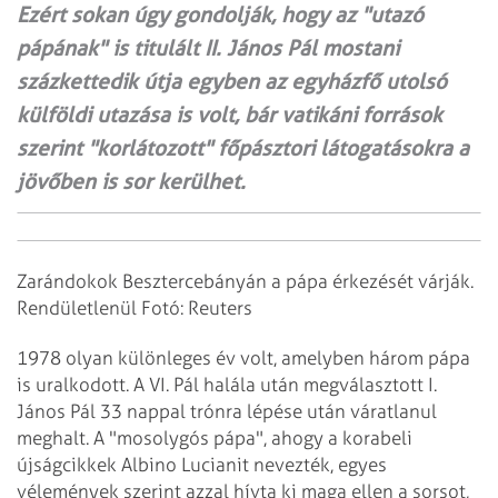
Ezért sokan úgy gondolják, hogy az "utazó
pápának" is titulált II. János Pál mostani
százkettedik útja egyben az egyházfő utolsó
külföldi utazása is volt, bár vatikáni források
szerint "korlátozott" főpásztori látogatásokra a
jövőben is sor kerülhet.
Zarándokok Besztercebányán a pápa érkezését várják.
Rendületlenül Fotó: Reuters
1978 olyan különleges év volt, amelyben három pápa
is uralkodott. A VI. Pál halála után megválasztott I.
János Pál 33 nappal trónra lépése után váratlanul
meghalt. A "mosolygós pápa", ahogy a korabeli
újságcikkek Albino Lucianit nevezték, egyes
vélemények szerint azzal hívta ki maga ellen a sorsot,