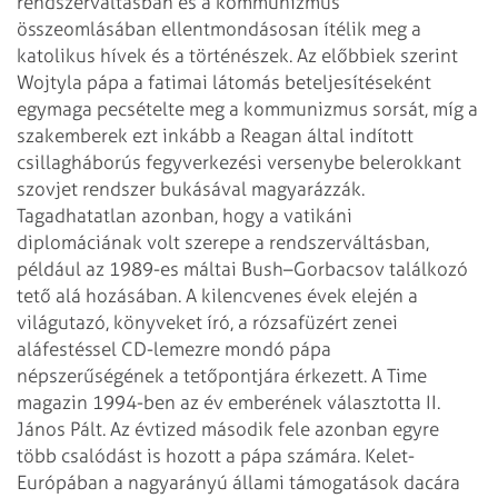
rendszerváltásban és a kommunizmus
összeomlásában ellentmondásosan ítélik meg a
katolikus hívek és a történészek. Az előbbiek szerint
Wojtyla pápa a fatimai látomás beteljesítéseként
egymaga pecsételte meg a kommunizmus sorsát, míg a
szakemberek ezt inkább a Reagan által indított
csillagháborús fegyverkezési versenybe belerokkant
szovjet rendszer bukásával magyarázzák.
Tagadhatatlan azonban, hogy a vatikáni
diplomáciának volt szerepe a rendszerváltásban,
például az 1989-es máltai Bush–Gorbacsov találkozó
tető alá hozásában.
A kilencvenes évek elején a
világutazó, könyveket író, a rózsafüzért zenei
aláfestéssel CD-lemezre mondó pápa
népszerűségének a tetőpontjára érkezett. A Time
magazin 1994-ben az év emberének választotta II.
János Pált. Az évtized második fele azonban egyre
több csalódást is hozott a pápa számára. Kelet-
Európában a nagyarányú állami támogatások dacára