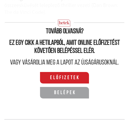
összeesküvését leleplező thriller vezeti (Dan Brown:
The da Vinci
Code).
Mindenestől Mária
Tovább olvasná?
Ez egy cikk a hetilapból, amit online előfizetést
követően belépéssel elér.
Vagy vásárolja meg a lapot az újságárusoknál.
Előfizetek
Belépek