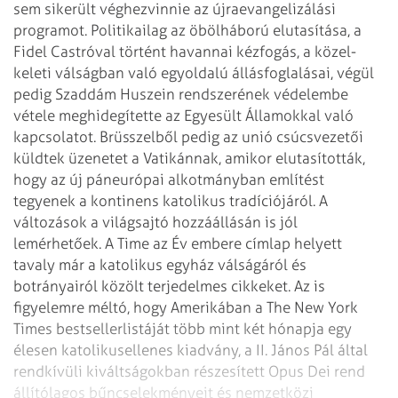
sem sikerült véghezvinnie az újraevangelizálási
programot. Politikailag az öbölháború elutasítása, a
Fidel Castróval történt havannai kézfogás, a közel-
keleti válságban való egyoldalú állásfoglalásai, végül
pedig Szaddám Huszein rendszerének védelembe
vétele meghidegítette az Egyesült Államokkal való
kapcsolatot. Brüsszelből pedig az unió csúcsvezetői
küldtek üzenetet a Vatikánnak, amikor elutasították,
hogy az új páneurópai alkotmányban említést
tegyenek a kontinens katolikus tradíciójáról.
A
változások a világsajtó hozzáállásán is jól
lemérhetőek. A Time az Év embere címlap helyett
tavaly már a katolikus egyház válságáról és
botrányairól közölt terjedelmes cikkeket. Az is
figyelemre méltó, hogy Amerikában a The New York
Times bestsellerlistáját több mint két hónapja egy
élesen katolikusellenes kiadvány, a II. János Pál által
rendkívüli kiváltságokban részesített Opus Dei rend
állítólagos bűncselekményeit és nemzetközi