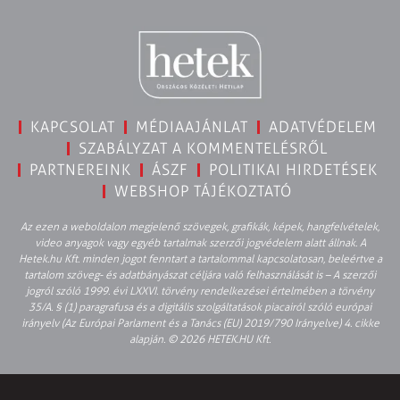
KAPCSOLAT
MÉDIAAJÁNLAT
ADATVÉDELEM
SZABÁLYZAT A KOMMENTELÉSRŐL
PARTNEREINK
ÁSZF
POLITIKAI HIRDETÉSEK
WEBSHOP TÁJÉKOZTATÓ
Az ezen a weboldalon megjelenő szövegek, grafikák, képek, hangfelvételek,
video anyagok vagy egyéb tartalmak szerzői jogvédelem alatt állnak. A
Hetek.hu Kft. minden jogot fenntart a tartalommal kapcsolatosan, beleértve a
tartalom szöveg- és adatbányászat céljára való felhasználását is – A szerzői
jogról szóló 1999. évi LXXVI. törvény rendelkezései értelmében a törvény
35/A. § (1) paragrafusa és a digitális szolgáltatások piacairól szóló európai
irányelv (Az Európai Parlament és a Tanács (EU) 2019/790 Irányelve) 4. cikke
alapján. © 2026 HETEK.HU Kft.