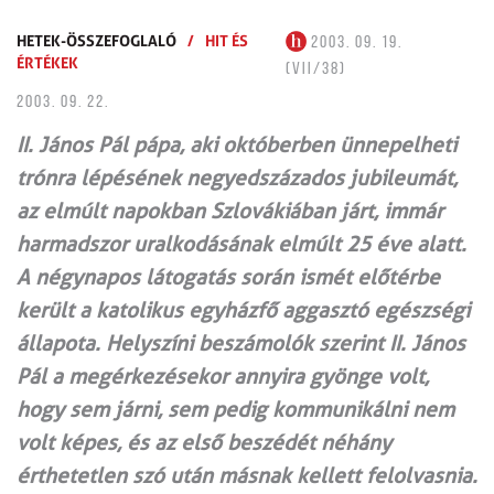
HETEK-ÖSSZEFOGLALÓ
/
HIT ÉS
2003. 09. 19.
ÉRTÉKEK
(VII/38)
2003. 09. 22.
II. János Pál pápa, aki októberben ünnepelheti
trónra lépésének negyedszázados jubileumát,
az elmúlt napokban Szlovákiában járt, immár
harmadszor uralkodásának elmúlt 25 éve alatt.
A négynapos látogatás során ismét előtérbe
került a katolikus egyházfő aggasztó egészségi
állapota. Helyszíni beszámolók szerint II. János
Pál a megérkezésekor annyira gyönge volt,
hogy sem járni, sem pedig kommunikálni nem
volt képes, és az első beszédét néhány
érthetetlen szó után másnak kellett felolvasnia.