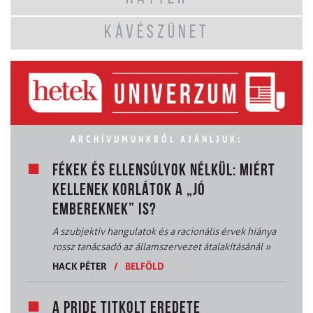
KÁVÉSZÜNET
ARCHÍVUMUNKBÓL AJÁNLJUK:
FÉKEK ÉS ELLENSÚLYOK NÉLKÜL: MIÉRT
KELLENEK KORLÁTOK A „JÓ
EMBEREKNEK” IS?
A szubjektív hangulatok és a racionális érvek hiánya
rossz tanácsadó az államszervezet átalakításánál
»
HACK PÉTER
/
BELFÖLD
A PRIDE TITKOLT EREDETE