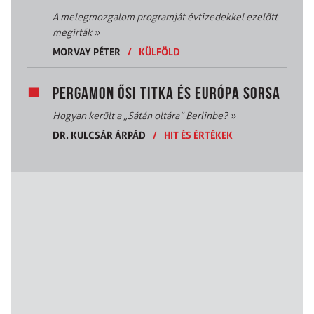
A melegmozgalom programját évtizedekkel ezelőtt
megírták
»
MORVAY PÉTER
/
KÜLFÖLD
PERGAMON ŐSI TITKA ÉS EURÓPA SORSA
Hogyan került a „Sátán oltára” Berlinbe?
»
DR. KULCSÁR ÁRPÁD
/
HIT ÉS ÉRTÉKEK