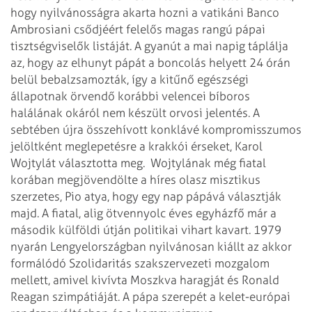
hogy nyilvánosságra akarta hozni a vatikáni Banco
Ambrosiani csődjéért felelős magas rangú pápai
tisztségviselők listáját. A gyanút a mai napig táplálja
az, hogy az elhunyt pápát a boncolás helyett 24 órán
belül bebalzsamozták, így a kitűnő egészségi
állapotnak örvendő korábbi velencei bíboros
halálának okáról nem készült orvosi jelentés.
A
sebtében újra összehívott konklávé kompromisszumos
jelöltként meglepetésre a krakkói érseket, Karol
Wojtylát választotta meg.
Wojtylának még fiatal
korában megjövendölte a híres olasz misztikus
szerzetes, Pio atya, hogy egy nap pápává választják
majd.
A fiatal, alig ötvennyolc éves egyházfő már a
második külföldi útján politikai vihart kavart. 1979
nyarán Lengyelországban nyilvánosan kiállt az akkor
formálódó Szolidaritás szakszervezeti mozgalom
mellett, amivel kivívta Moszkva haragját és Ronald
Reagan szimpátiáját. A pápa szerepét a kelet-európai