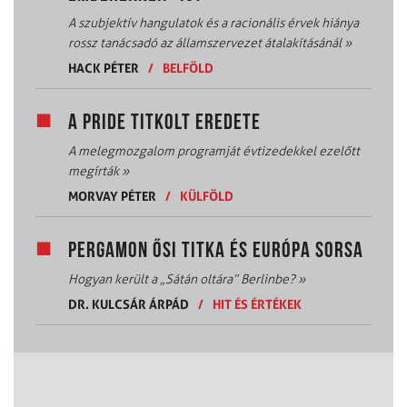
A szubjektív hangulatok és a racionális érvek hiánya
rossz tanácsadó az államszervezet átalakításánál
»
HACK PÉTER
/
BELFÖLD
A PRIDE TITKOLT EREDETE
A melegmozgalom programját évtizedekkel ezelőtt
megírták
»
MORVAY PÉTER
/
KÜLFÖLD
PERGAMON ŐSI TITKA ÉS EURÓPA SORSA
Hogyan került a „Sátán oltára” Berlinbe?
»
DR. KULCSÁR ÁRPÁD
/
HIT ÉS ÉRTÉKEK