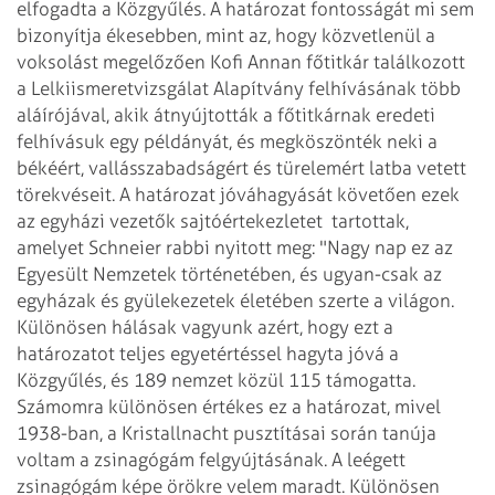
elfogadta a Közgyűlés. A határozat fontosságát mi sem
bizonyítja ékesebben, mint az, hogy közvetlenül a
voksolást megelőzően Kofi Annan főtitkár találkozott
a Lelkiismeretvizsgálat Alapítvány felhívásának több
aláírójával, akik átnyújtották a főtitkárnak eredeti
felhívásuk egy példányát, és megköszönték neki a
békéért, vallásszabadságért és türelemért latba vetett
törekvéseit.
A határozat jóváhagyását követően ezek
az egyházi vezetők sajtóértekezletet
tartottak,
amelyet Schneier rabbi nyitott meg: "Nagy nap ez az
Egyesült Nemzetek történetében, és ugyan-csak az
egyházak és gyülekezetek életében szerte a világon.
Különösen hálásak vagyunk azért, hogy ezt a
határozatot teljes egyetértéssel hagyta jóvá a
Közgyűlés, és 189 nemzet közül 115 támogatta.
Számomra különösen értékes ez a határozat, mivel
1938-ban, a Kristallnacht pusztításai során tanúja
voltam a zsinagógám felgyújtásának. A leégett
zsinagógám képe örökre velem maradt. Különösen