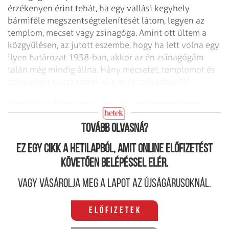
érzékenyen érint tehát, ha egy vallási kegyhely
bármiféle megszentségtelenítését látom, legyen az
templom, mecset vagy zsinagóga. Amint ott ültem a
közgyűlésen, az jutott eszembe, hogy ha lett volna egy
ilyen határozat 1938-ban, akkor az én zsinagógám
talán még mindig állna. Hány mecsetet, templomot és
zsinagógát pusztítottak el a múlt században?!"
József sírja Nabluszban, miután a palesztin tömeg
megrohamozta Fotó: Archív
Tovább olvasná?
Ez egy cikk a hetilapból, amit online előfizetést
követően belépéssel elér.
Vagy vásárolja meg a lapot az újságárusoknál.
Előfizetek