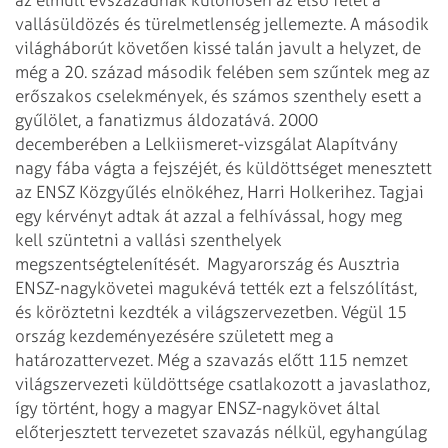
vallásüldözés és türelmetlenség jellemezte. A második
világháborút követően kissé talán javult a helyzet, de
még a 20. század második felében sem szűntek meg az
erőszakos cselekmények, és számos szenthely esett a
gyűlölet, a fanatizmus áldozatává. 2000
decemberében a Lelkiismeret-vizsgálat Alapítvány
nagy fába vágta a fejszéjét, és küldöttséget menesztett
az ENSZ Közgyűlés elnökéhez, Harri Holkerihez. Tagjai
egy kérvényt adtak át azzal a felhívással, hogy meg
kell szüntetni a vallási szenthelyek
megszentségtelenítését.
Magyarország és Ausztria
ENSZ-nagykövetei magukévá tették ezt a felszólítást,
és köröztetni kezdték a világszervezetben. Végül 15
ország kezdeményezésére született meg a
határozattervezet. Még a szavazás előtt 115 nemzet
világszervezeti küldöttsége csatlakozott a javaslathoz,
így történt, hogy a magyar ENSZ-nagykövet által
előterjesztett tervezetet szavazás nélkül, egyhangúlag