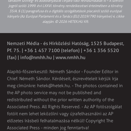
tartalom szöveg- és adatbányászat céljára való felhasználását is – A szerzői
jogról szóló 1999. évi LXXVI. törvény rendelkezései értelmében a törvény
35/A. § (1) paragrafusa és a digitális szolgáltatások piacairól szóló európai
irányelv (Az Európai Parlament és a Tanács (EU) 2019/790 Irányelve) 4. cikke
alapján. © 2026 HETEK.HU Kft.
Nemzeti Média - és Hírközlési Hatóság, 1525 Budapest,
Pf. 75. | +36 1 457 7100 (telefon) | +36 1 356 5520
(fax) |
info@nmhh.hu
| www.nmhh.hu
Alapító-főszerkesztő: Németh Sándor - Founder Editor in
Chief: Németh Sándor. Kérdéseit, észrevételeit kérjük írja
meg címünkre:
hetek@hetek.hu
. - The photos contained in
the AP photo service may not be published and
redistributed without the prior written authority of the
Associated Press. All Rights Reserved. - Az AP fotószolgálat
fotóit nem lehet leközölni vagy újrafelhasználni az AP
előzetes írásbeli felhatalmazása nélkül! Copyright The
Associated Press - minden jog fenntartva!