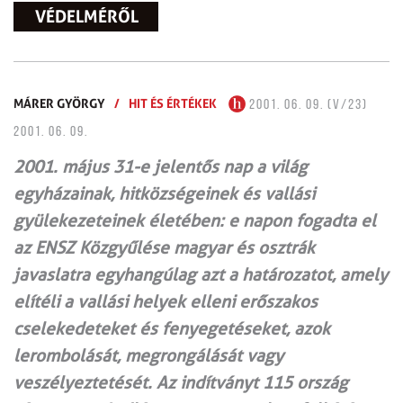
VÉDELMÉRŐL
MÁRER GYÖRGY
/
HIT ÉS ÉRTÉKEK
2001. 06. 09. (V/23)
2001. 06. 09.
2001. május 31-e jelentős nap a világ
egyházainak, hitközségeinek és vallási
gyülekezeteinek életében: e napon fogadta el
az ENSZ Közgyűlése magyar és osztrák
javaslatra egyhangúlag azt a határozatot, amely
elítéli a vallási helyek elleni erőszakos
cselekedeteket és fenyegetéseket, azok
lerombolását, megrongálását vagy
veszélyeztetését. Az indítványt 115 ország