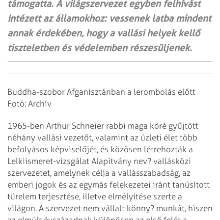
támogatta. A világszervezet egyben felhívást
intézett az államokhoz: vessenek latba mindent
annak érdekében, hogy a vallási helyek kellő
tiszteletben és védelemben részesüljenek.
Buddha-szobor Afganisztánban a lerombolás előtt
Fotó: Archív
1965-ben Arthur Schneier rabbi maga köré gyűjtött
néhány vallási vezetőt, valamint az üzleti élet több
befolyásos képviselőjét, és közösen létrehozták a
Lelkiismeret-vizsgálat Alapítvány nev? vallásközi
szervezetet, amelynek célja a vallásszabadság, az
emberi jogok és az egymás felekezetei iránt tanúsított
türelem terjesztése, illetve elmélyítése szerte a
világon. A szervezet nem vállalt könny? munkát, hiszen
az elmúlt évszázadnak különösen az első felét a