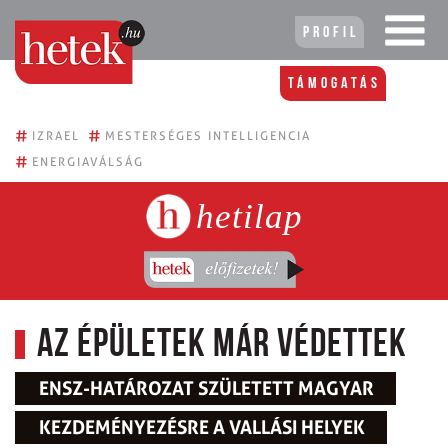
Profil
Támogatás
#
#
IZRAEL
MESTERSÉGES INTELLIGENCIA
#
ENERGIAVÁLSÁG
hetilap
Az épületek már védettek
ENSZ-HATÁROZAT SZÜLETETT MAGYAR
KEZDEMÉNYEZÉSRE A VALLÁSI HELYEK