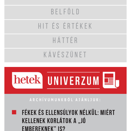
BELFÖLD
HIT ÉS ÉRTÉKEK
HÁTTÉR
KÁVÉSZÜNET
ARCHÍVUMUNKBÓL AJÁNLJUK:
FÉKEK ÉS ELLENSÚLYOK NÉLKÜL: MIÉRT
KELLENEK KORLÁTOK A „JÓ
EMBEREKNEK” IS?