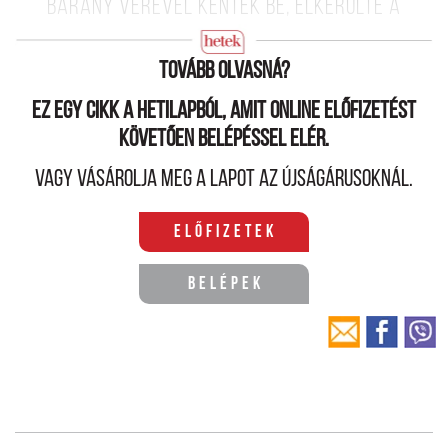
bárány vérével kentek be, elkerülte a
csapás.
Tovább olvasná?
Ez egy cikk a hetilapból, amit online előfizetést
követően belépéssel elér.
Vagy vásárolja meg a lapot az újságárusoknál.
Előfizetek
Belépek