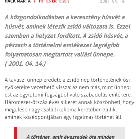
HACK MÁRTA
/
HIT ÉS ÉRTÉKEK
2001. 04. 14.
A közgondolkodásban a keresztény húsvét a
húsvét, aminek létezik zsidó változata is. Ezzel
szemben a helyzet fordított. A zsidó húsvét, a
pészach a történelmi emlékezet legrégibb
folyamatosan megtartott vallási ünnepe.
( 2001. 04. 14.)
A tavaszi ünnep eredete a zsidó nép történetének ősi
gyökereire vezethető vissza: az nem más, mint ünnepi
est az egyiptomi fogságból való szabadulás emlékére.
Háromezer-ötszáz éves sikerét annak köszönheti, hogy
megülése nagy családi lakoma keretében zajlik,
aminek középpontjában egy izgalmas történet áll.
A történet, amit évezredek óta minden