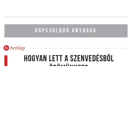
KAPCSOLÓDÓ ANYAGOK
hetilap
Hogyan lett a szenvedésből
örömünnep?
A kereszténység közel kétezer éve Jézus Krisztus megfeszítését
és feltámadását, valamint örök létezését hirdeti. Ez idő alatt ősi
civilizációk semmisültek meg, öröknek vélt hatalmi rendszerek
omlottak össze, nagy népek lettek jelentéktelen szereplők a
történelem színterén; s bár a kereszténység is hordozza a két
évezred viharainak és katasztrófáinak maradandó nyomait, az
evangélium üzenete ma is ugyanaz, mint Péter és Pál apostol
korában. (2019.04.18.)