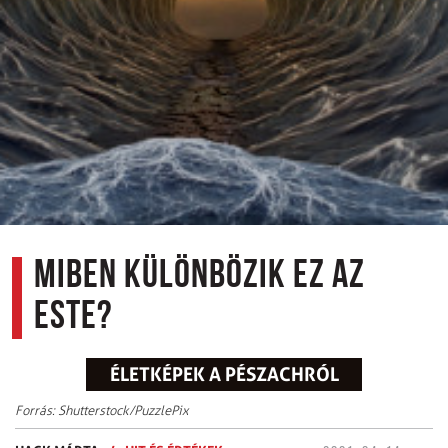
Miben különbözik ez az
este?
ÉLETKÉPEK A PÉSZACHRÓL
Forrás: Shutterstock/PuzzlePix