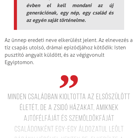
évben el kell mondani az új
generációnak, egy nép, egy család és
az egyén saját történelme.
Az ünnep eredeti neve elkerülést jelent. Az elnevezés a
tíz csapás utolsó, drámai epizódjához kötődik: Isten
pusztító angyalt küldött, és az végigvonult
Egyiptomon.
Minden családban kioltotta az elsőszülött
életét, de a zsidó házakat, amiknek
ajtófélfáját és szemöldökfáját
családonként egy-egy áldozatul leölt