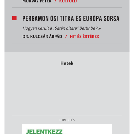
MORVAY PÉTER
/
KÜLFÖLD
PERGAMON ŐSI TITKA ÉS EURÓPA SORSA
Hogyan került a „Sátán oltára” Berlinbe?
»
DR. KULCSÁR ÁRPÁD
/
HIT ÉS ÉRTÉKEK
Hetek
HIRDETÉS