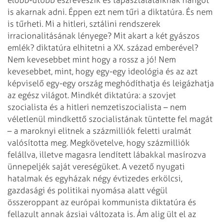
is akarnak adni. Éppen ezt nem tűri a diktatúra.
És nem
is tűrheti. Mi a hitleri, sztálini rendszerek
irracionalitásának lényege? Mit
akart a két gyászos
emlék? diktatúra elhitetni a XX. század emberével?
Nem
kevesebbet mint hogy a rossz a jó! Nem
kevesebbet, mint, hogy egy-egy ideológia és az
azt
képviselő egy-egy ország meghódíthatja és leigázhatja
az egész világot. Mindkét
diktatúra: a szovjet
szocialista és a hitleri nemzetiszocialista – nem
véletlenül
mindkettő szocialistának tüntette fel magát
– a maroknyi elitnek a százmilliók
feletti uralmát
valósította meg. Megkövetelve, hogy százmilliók
felállva, illetve
magasra lendített lábakkal masírozva
ünnepeljék saját vereségüket.
A vezető nyugati
hatalmak és egyházak négy évtizedes erkölcsi,
gazdasági és
politikai nyomása alatt végül
összeroppant az európai kommunista diktatúra és
fellazult annak ázsiai változata is. Ám alig ült el az