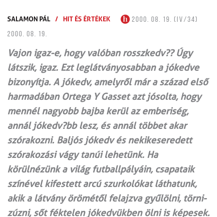
SALAMON PÁL
/
HIT ÉS ÉRTÉKEK
2000. 08. 19. (IV/34)
2000. 08. 19.
Vajon igaz-e, hogy valóban rosszkedv?? Úgy
látszik, igaz. Ezt leglátványosabban a jókedve
bizonyítja. A jókedv, amelyről már a század első
harmadában Ortega Y Gasset azt jósolta, hogy
mennél nagyobb bajba kerül az emberiség,
annál jókedv?bb lesz, és annál többet akar
szórakozni. Baljós jókedv és nekikeseredett
szórakozási vágy tanúi lehetünk. Ha
körülnézünk a világ futballpályáin, csapataik
színével kifestett arcú szurkolókat láthatunk,
akik a látvány örömétől felajzva gyűlölni, törni-
zúzni, sőt féktelen jókedvükben ölni is képesek.