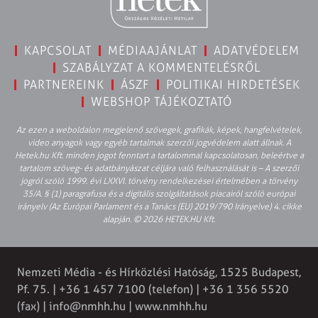
KAPCSOLAT
MÉDIAAJÁNLAT
ADATVÉDELEM
SZABÁLYZAT A KOMMENTELÉSRŐL
PARTNEREINK
ÁSZF
POLITIKAI HIRDETÉSEK
WEBSHOP TÁJÉKOZTATÓ
Az ezen a weboldalon megjelenő szövegek, grafikák, képek, hangfelvételek,
video anyagok vagy egyéb tartalmak szerzői jogvédelem alatt állnak. A
Hetek.hu Kft. minden jogot fenntart a tartalommal kapcsolatosan, beleértve a
tartalom szöveg- és adatbányászat céljára való felhasználását is – A szerzői
jogról szóló 1999. évi LXXVI. törvény rendelkezései értelmében a törvény
35/A. § (1) paragrafusa és a digitális szolgáltatások piacairól szóló európai
irányelv (Az Európai Parlament és a Tanács (EU) 2019/790 Irányelve) 4. cikke
alapján. © 2026 HETEK.HU Kft.
Nemzeti Média - és Hírközlési Hatóság, 1525 Budapest,
Pf. 75. | +36 1 457 7100 (telefon) | +36 1 356 5520
(fax) |
info@nmhh.hu
| www.nmhh.hu