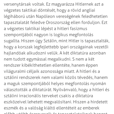
versenytársak voltak. Ez magyarázza Hitlernek azt a
végzetes taktikai döntését, hogy
a rövid angliai
légiháború után Napóleon vereségének feledhetetlen
tapasztalatát
feledve Oroszország ellen forduljon. Ezt
a végzetes taktikai lépést a hitleri fasizmus
szempontjából nagyon is logikus megfontolás
sugallta. Hiszen úgy Sztálin, mint Hitler
is tapasztalták,
hogy a korszak legfejlettebb ipari országainak vezetői
hajlandóak
alkudozni velük. A két diktatúra azonban
nem tudott egymással megalkudni. S nem a két
rendszer kibékíthetetlen ellentéte, hanem éppen
világuralmi céljaik azonossága
miatt.
A hitleri és a
sztálini rendszerek nem valami közös tévedés, hanem
a maguk szempontjából
helyes megfontolás nyomán
választották a diktatúrát. Nyilvánvaló, hogy a hitleri
és
sztálini irracionális terveket csakis a diktatúra
eszközeivel lehetett megvalósítani.
Hiszen a hirdetett
eszmék és a valóság kiáltó ellentéteit az emberek
előbb-utóbb
észreveszik és tapasztalataiknak hangot