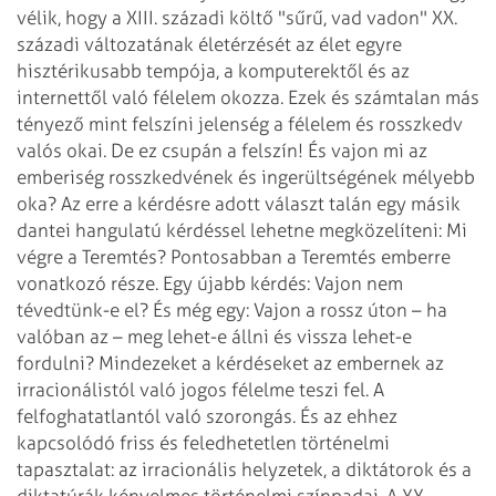
vélik, hogy a XIII. századi költő "sűrű, vad vadon" XX.
századi változatának
életérzését az élet egyre
hisztérikusabb tempója, a komputerektől és az
internettől
való félelem okozza. Ezek és számtalan más
tényező mint felszíni jelenség a félelem
és rosszkedv
valós okai. De ez csupán a felszín! És vajon mi az
emberiség rosszkedvének
és ingerültségének mélyebb
oka? Az erre a kérdésre adott választ talán egy másik
dantei hangulatú kérdéssel lehetne megközelíteni: Mi
végre a Teremtés? Pontosabban
a Teremtés emberre
vonatkozó része. Egy újabb kérdés: Vajon nem
tévedtünk-e el? És
még egy: Vajon a rossz úton – ha
valóban az – meg lehet-e állni és vissza lehet-e
fordulni?
Mindezeket a kérdéseket az embernek az
irracionálistól való jogos félelme teszi fel.
A
felfoghatatlantól való szorongás. És az ehhez
kapcsolódó friss és feledhetetlen történelmi
tapasztalat: az irracionális helyzetek, a diktátorok és a
diktatúrák kényelmes történelmi
színpadai. A XX.