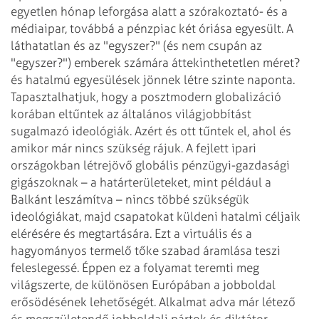
egyetlen hónap leforgása alatt a szórakoztató-
és a
médiaipar, továbbá a pénzpiac két óriása egyesült. A
láthatatlan és az "egyszer?"
(és nem csupán az
"egyszer?") emberek számára áttekinthetetlen méret?
és
hatalmú egyesülések jönnek létre szinte naponta.
Tapasztalhatjuk, hogy a posztmodern globalizáció
korában eltűntek az általános világjobbítást
sugalmazó ideológiák. Azért és ott tűntek el, ahol és
amikor már nincs szükség rájuk.
A fejlett ipari
országokban létrejövő globális pénzügyi-gazdasági
gigászoknak –
a határterületeket, mint például a
Balkánt leszámítva – nincs többé szükségük
ideológiákat, majd csapatokat küldeni hatalmi céljaik
elérésére és megtartására.
Ezt a virtuális és a
hagyományos termelő tőke szabad áramlása teszi
feleslegessé.
Éppen ez a folyamat teremti meg
világszerte, de különösen Európában a jobboldal
erősödésének
lehetőségét. Alkalmat adva már létező
és megszületendő jobboldali pártok és
diktátor-