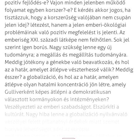
pozitív fejlődés-e? Vajon minden jelenben működő
folyamat egyben korszer?-e? E kérdés
akkor jogos, ha
tisztázzuk, hogy a korszerűség valójában nem csupán
jelen idej? létezést,
hanem a jelen emberi-ökológiai
problémáinak való pozitív megfelelést is jelenti.
Az
emberiség XXI. századi látképe nem felhőtlen. Sok jel
szerint igen borús. Nagy szükség
lenne egy új
tudományra; a megállás és megállítás tudományára.
Meddig jótékony
a génekbe való beavatkozás, és hol
az a határ, amelyet átlépve vészterhessé válik?
Meddig
ésszer? a globalizáció, és hol az a határ, amelyen
átlépve olyan hatalmi
koncentráció jön létre, amely
Gulliverként képes átlépni a demokratikusan
választott
kormányokon és intézményeken?
Veszélyezteti az emberi szabadságot. Elszürkíti a
kultúrát. Nagy hiba lenne a globalizáció nyilvánvaló
veszélyei felett pillanatnyi
érdekek miatt szemet
hunyva lehetőséget adni az európai
szélsőjobboldalnak a tömegek
manipulálására és a