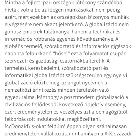
Mintha a fejlett ipari országok jótékony szándékból
hívták volna be
az idegen munkásokat, nem pedig
azért, mert ezekben az országokban bizonyos munkák
elvégzésére
nem akadt jelentkező.
A globalizáció nem
gonosz emberek találmánya, hanem a technikai és
információs
robbanás egyenes következménye. A
globális termelő, szórakoztató és információs
gigászok
naponta felbukkanó "hősei" ezt a folyamatot csupán
szervezeti és gazdasági
csatornákba terelik. A
termelési, kereskedelmi, szórakoztatóipari és
informatikai
globalizációt szükségszerűen egy nyelvi
globalizáció előzte meg: az angol nyelvnek
a
nemzetközi érintkezés minden területén való
egyeduralma. Minthogy a posztmodern
globalizáció a
civilizációs fejlődésből következő objektív esemény,
ezért
eredménytelen és veszélyes azt a demagógiától
felkorbácsolt indulatokkal megközelíteni.
McDonald\'s-okat feldúlni éppen olyan szánalmasan
eredménytelen vállalkozás, mint
amilyen a XIX. századi