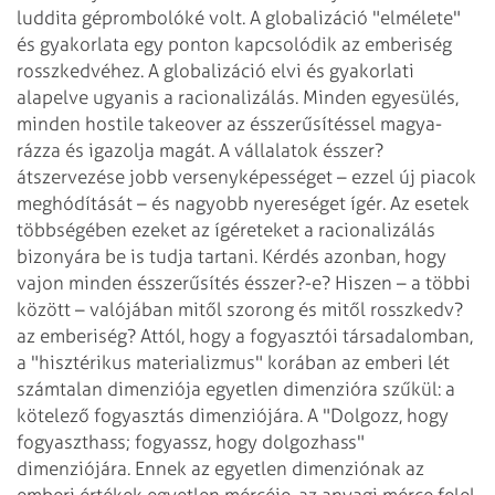
luddita géprombolóké volt.
A globalizáció "elmélete"
és gyakorlata egy ponton kapcsolódik az emberiség
rosszkedvéhez. A globalizáció elvi és gyakorlati
alapelve ugyanis a racionalizálás.
Minden egyesülés,
minden hostile takeover az ésszerűsítéssel magya-
rázza és
igazolja magát. A vállalatok ésszer?
átszervezése jobb versenyképességet – ezzel
új piacok
meghódítását – és nagyobb nyereséget ígér. Az esetek
többségében
ezeket az ígéreteket a racionalizálás
bizonyára be is tudja tartani. Kérdés
azonban, hogy
vajon minden ésszerűsítés ésszer?-e? Hiszen – a többi
között –
valójában mitől szorong és mitől rosszkedv?
az emberiség? Attól, hogy a fogyasztói
társadalomban,
a "hisztérikus materializmus" korában az emberi lét
számtalan
dimenziója egyetlen dimenzióra szűkül: a
kötelező fogyasztás dimenziójára. A "Dolgozz,
hogy
fogyaszthass; fogyassz, hogy dolgozhass"
dimenziójára. Ennek az egyetlen dimenziónak
az
emberi értékek egyetlen mércéje, az anyagi mérce felel