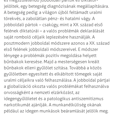
jelöltek, egy betegség diagnózisának megállapítására.
A betegség pedig:
a világon újból feltámadt uralmi
törekvés, a zabolátlan pénz- és hatalmi vágy. A
jobboldali pártok – csakúgy, mint a XX. század első
felének diktatúrái – a valós
problémák deklarálását
saját romboló céljaik leplezésére használják.
A
posztmodern jobboldal módszere azonos a XX. század
első felének jobboldali módszereivel.
E módszer
lényege a problémák pozitív megoldása helyett
bűnbakok keresése. Majd a
mesterségesen kreált
bűnbakok elleni gyűlölet szítása. Továbbá a közös
gyűlöletben
egyesített és elkábított tömegek saját
uralmi céljaikra való felhasználása. A
jobboldal pártjai
a globalizáció okozta valós problémákat felhasználva
orvosságként
a nemzeti elzárkózást, az
idegengyűlöletet és a patologikus antiszemitizmus
narkotikumát ajánlják. A munkanélküliség okának
például az idegen munkások beáramlását
jelölik meg.