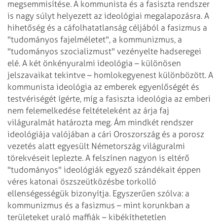
megsemmisítése.
A kommunista és a fasiszta rendszer
is nagy súlyt helyezett az ideológiai megalapozásra.
A
hihetőség és a cáfolhatatlanság céljából a fasizmus a
"tudományos fajelméletet",
a kommunizmus, a
"tudományos szocializmust" vezényelte hadseregei
elé. A két önkényuralmi
ideológia – különösen
jelszavaikat tekintve – homlokegyenest különbözött. A
kommunista ideológia az emberek egyenlőségét és
testvériségét ígérte, míg a
fasiszta ideológia az emberi
nem felemelkedése feltételeként az árja faj
világuralmát
határozta meg. Ám mindkét rendszer
ideológiája valójában a cári Oroszország és a
porosz
vezetés alatt egyesült Németország világuralmi
törekvéseit leplezte. A felszínen
nagyon is eltérő
"tudományos" ideológiák egyező szándékait éppen
véres
katonai öszszeütközésbe torkolló
ellenségességük bizonyítja. Egyszerűen szólva:
a
kommunizmus és a fasizmus – mint korunkban a
területeket uraló maffiák – kibékíthetetlen