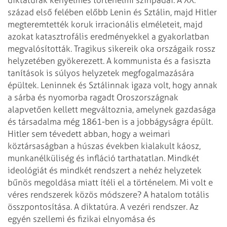
század első felében előbb Lenin és Sztálin, majd Hitler
megteremtették koruk irracionális elméleteit, majd
azokat katasztrofális eredményekkel
a gyakorlatban
megvalósították. Tragikus sikereik oka országaik rossz
helyzetében gyökerezett.
A kommunista és a fasiszta
tanítások is súlyos helyzetek megfogalmazására
épültek.
Leninnek és Sztálinnak igaza volt, hogy annak
a sárba és nyomorba ragadt Oroszországnak
alapvetően kellett megváltoznia, amelynek gazdasága
és társadalma még 1861-ben is a
jobbágyságra épült.
Hitler sem tévedett abban, hogy a weimari
köztársaságban a húszas
években kialakult káosz,
munkanélküliség és infláció tarthatatlan. Mindkét
ideológiát
és mindkét rendszert a nehéz helyzetek
bűnös megoldása miatt ítéli el a történelem.
Mi volt e
véres rendszerek közös módszere? A hatalom totális
összpontosítása. A
diktatúra. A vezéri rendszer. Az
egyén szellemi és fizikai elnyomása és