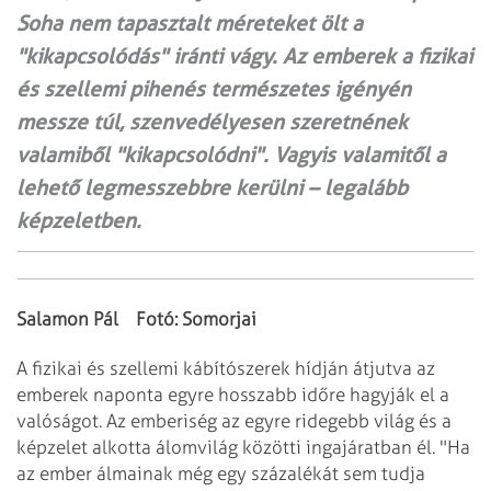
Soha nem tapasztalt méreteket ölt a
"kikapcsolódás" iránti vágy. Az emberek a fizikai
és szellemi pihenés természetes igényén
messze túl, szenvedélyesen szeretnének
valamiből "kikapcsolódni". Vagyis valamitől a
lehető legmesszebbre kerülni – legalább
képzeletben.
Salamon Pál Fotó: Somorjai
A fizikai és szellemi kábítószerek hídján átjutva az
emberek naponta egyre
hosszabb időre hagyják el a
valóságot. Az emberiség az egyre ridegebb világ és a
képzelet
alkotta álomvilág közötti ingajáratban él. "Ha
az ember álmainak még egy százalékát
sem tudja