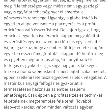
meg: "Ha tehetséges
vagy, miért nem vagy gazdag?"
Vagyis egyfajta tehetség nyer elismerést, a
pénzszerzés
tehetsége. Ugyanígy a globalizáció is
egyetlen alapelvet ismer: a piacnyerés és a
profit
érdekében való ésszerűsítést.
De vajon igaz-e, hogy
ennek az egyetlen ismérvnek alapján megvalósított
ésszerűsítés
egyben az emberi létet is egyszerűsíti?
Vajon igaz-e az, hogy az ember földi jelenléte
csupán
egyetlen ésszer? megfontolás alapján itélhető-e meg
és egyetlen megfontolás
alapján irányítható? E
felfogás és gyakorlat igazsága nagyon is kétséges,
hiszen
a homo sapiensként ismert fajtát fizikai mellett
éppen szellemi léte teszi egyedivé
az élők világában.
A
hisztérikus anyagi felfogás és gyakorlat is
természetesen használja az ember
szellemi
lehetőségét. Csak éppen a profitszerzés és technikai
feltételeinek
megteremtése felé tereli. További
alapvető kérdés, vajon minden változás egyben