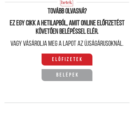
szélsőjobboldali pártok megerősödésére.
(a szerző író)
Tovább olvasná?
Ez egy cikk a hetilapból, amit online előfizetést
követően belépéssel elér.
Vagy vásárolja meg a lapot az újságárusoknál.
Előfizetek
Belépek