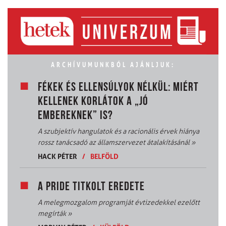
ARCHÍVUMUNKBÓL AJÁNLJUK:
FÉKEK ÉS ELLENSÚLYOK NÉLKÜL: MIÉRT
KELLENEK KORLÁTOK A „JÓ
EMBEREKNEK” IS?
A szubjektív hangulatok és a racionális érvek hiánya
rossz tanácsadó az államszervezet átalakításánál
»
HACK PÉTER
/
BELFÖLD
A PRIDE TITKOLT EREDETE
A melegmozgalom programját évtizedekkel ezelőtt
megírták
»