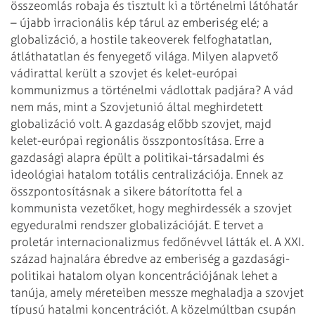
összeomlás robaja és
tisztult ki a történelmi látóhatár
– újabb irracionális kép tárul az emberiség
elé; a
globalizáció, a hostile takeoverek felfoghatatlan,
átláthatatlan és fenyegető
világa. Milyen alapvető
vádirattal került a szovjet és kelet-európai
kommunizmus a történelmi
vádlottak padjára? A vád
nem más, mint a Szovjetunió által meghirdetett
globalizáció
volt. A gazdaság előbb szovjet, majd
kelet-európai regionális összpontosítása. Erre
a
gazdasági alapra épült a politikai-társadalmi és
ideológiai hatalom totális
centralizációja. Ennek az
összpontosításnak a sikere bátorította fel a
kommunista
vezetőket, hogy meghirdessék a szovjet
egyeduralmi rendszer globalizációját. E tervet
a
proletár internacionalizmus fedőnévvel látták el.
A XXI.
század hajnalára ébredve az emberiség a gazdasági-
politikai hatalom olyan
koncentrációjának lehet a
tanúja, amely méreteiben messze meghaladja a szovjet
típusú
hatalmi koncentrációt. A közelmúltban csupán