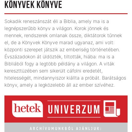
KÖNYVEK KÖNYVE
Sokadik reneszánszát éli a Biblia, amely ma is a
legnépszerűbb könyv a világon. Korok jönnek és
mennek, rendszerek omlanak össze, diktátorok tűnnek
el, de a Könyvek Könyve marad ugyanaz, ami volt:
központi szerepet játszik az emberiség történetében.
Évszázadokon át üldözték, tiltották, hiába: ma is a
Bibliából fogy a legtöbb példány a világon. A viták
kereszttüzében sem sikerült cáfolni eredetét,
hitelességét, mindannyiszor kiállta a próbát. Barátságos
könyv, amely a legközelebb áll az ember szívéhez.
ARCHÍVUMUNKBÓL AJÁNLJUK: