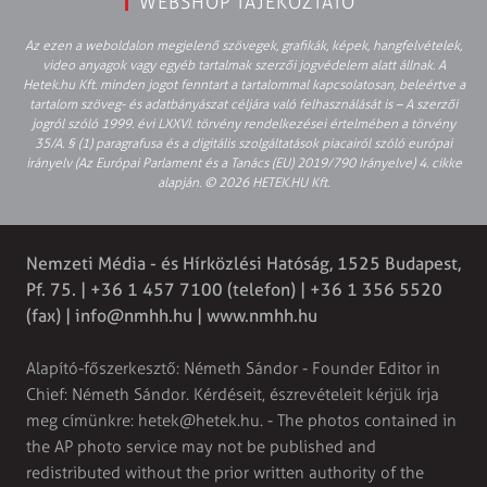
WEBSHOP TÁJÉKOZTATÓ
Az ezen a weboldalon megjelenő szövegek, grafikák, képek, hangfelvételek,
video anyagok vagy egyéb tartalmak szerzői jogvédelem alatt állnak. A
Hetek.hu Kft. minden jogot fenntart a tartalommal kapcsolatosan, beleértve a
tartalom szöveg- és adatbányászat céljára való felhasználását is – A szerzői
jogról szóló 1999. évi LXXVI. törvény rendelkezései értelmében a törvény
35/A. § (1) paragrafusa és a digitális szolgáltatások piacairól szóló európai
irányelv (Az Európai Parlament és a Tanács (EU) 2019/790 Irányelve) 4. cikke
alapján. © 2026 HETEK.HU Kft.
Nemzeti Média - és Hírközlési Hatóság, 1525 Budapest,
Pf. 75. | +36 1 457 7100 (telefon) | +36 1 356 5520
(fax) |
info@nmhh.hu
| www.nmhh.hu
Alapító-főszerkesztő: Németh Sándor - Founder Editor in
Chief: Németh Sándor. Kérdéseit, észrevételeit kérjük írja
meg címünkre:
hetek@hetek.hu
. - The photos contained in
the AP photo service may not be published and
redistributed without the prior written authority of the