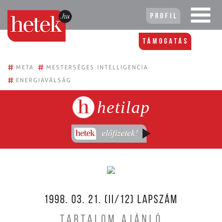
Profil
Támogatás
#
#
META
MESTERSÉGES INTELLIGENCIA
#
ENERGIAVÁLSÁG
hetilap
1998. 03. 21. (II/12) LAPSZÁM
TARTALOM AJÁNLÓ