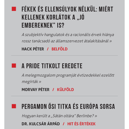
FÉKEK ÉS ELLENSÚLYOK NÉLKÜL: MIÉRT
KELLENEK KORLÁTOK A „JÓ
EMBEREKNEK” IS?
A szubjektív hangulatok és a racionális érvek hiánya
rossz tanácsadó az államszervezet átalakításánál
»
HACK PÉTER
/
BELFÖLD
A PRIDE TITKOLT EREDETE
A melegmozgalom programját évtizedekkel ezelőtt
megírták
»
MORVAY PÉTER
/
KÜLFÖLD
PERGAMON ŐSI TITKA ÉS EURÓPA SORSA
Hogyan került a „Sátán oltára” Berlinbe?
»
DR. KULCSÁR ÁRPÁD
/
HIT ÉS ÉRTÉKEK