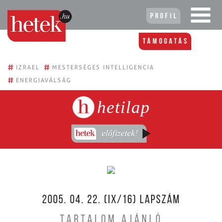
Profil
Támogatás
#
#
IZRAEL
MESTERSÉGES INTELLIGENCIA
#
ENERGIAVÁLSÁG
hetilap
2005. 04. 22. (IX/16) LAPSZÁM
TARTALOM AJÁNLÓ