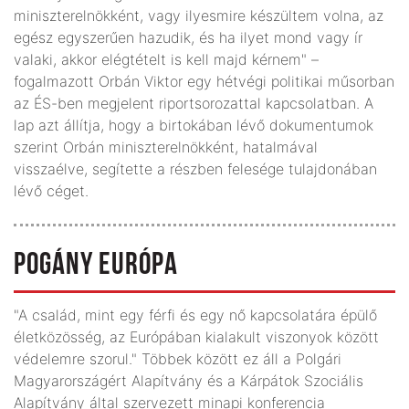
miniszterelnökként, vagy ilyesmire készültem volna, az
egész egyszerűen hazudik, és ha ilyet mond vagy ír
valaki, akkor elégtételt is kell majd kérnem" –
fogalmazott Orbán Viktor egy hétvégi politikai műsorban
az ÉS-ben megjelent riportsorozattal kapcsolatban. A
lap azt állítja, hogy a birtokában lévő dokumentumok
szerint Orbán miniszterelnökként, hatalmával
visszaélve, segítette a részben felesége tulajdonában
lévő céget.
POGÁNY EURÓPA
"A család, mint egy férfi és egy nő kapcsolatára épülő
életközösség, az Európában kialakult viszonyok között
védelemre szorul." Többek között ez áll a Polgári
Magyarországért Alapítvány és a Kárpátok Szociális
Alapítvány által szervezett minapi konferencia