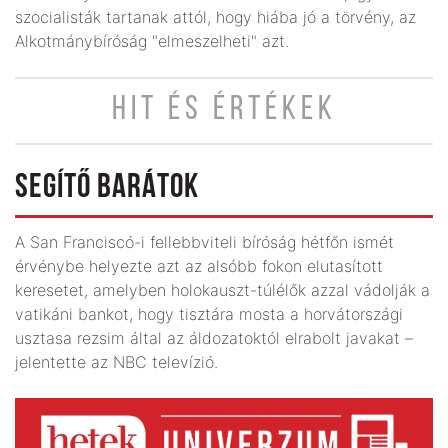
szocialisták tartanak attól, hogy hiába jó a törvény, az
Alkotmánybíróság "elmeszelheti" azt.
HIT ÉS ÉRTÉKEK
SEGÍTŐ BARÁTOK
A San Franciscó-i fellebbviteli bíróság hétfőn ismét
érvénybe helyezte azt az alsóbb fokon elutasított
keresetet, amelyben holokauszt-túlélők azzal vádolják a
vatikáni bankot, hogy tisztára mosta a horvátországi
usztasa rezsim által az áldozatoktól elrabolt javakat –
jelentette az NBC televízió.