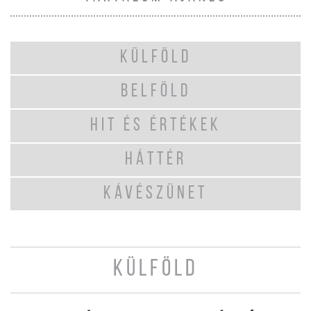
KÜLFÖLD
BELFÖLD
HIT ÉS ÉRTÉKEK
HÁTTÉR
KÁVÉSZÜNET
KÜLFÖLD