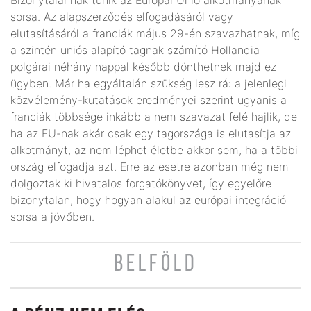
sorsa. Az alapszerződés elfogadásáról vagy
elutasításáról a franciák május 29-én szavazhatnak, míg
a szintén uniós alapító tagnak számító Hollandia
polgárai néhány nappal később dönthetnek majd ez
ügyben. Már ha egyáltalán szükség lesz rá: a jelenlegi
közvélemény-kutatások eredményei szerint ugyanis a
franciák többsége inkább a nem szavazat felé hajlik, de
ha az EU-nak akár csak egy tagországa is elutasítja az
alkotmányt, az nem léphet életbe akkor sem, ha a többi
ország elfogadja azt. Erre az esetre azonban még nem
dolgoztak ki hivatalos forgatókönyvet, így egyelőre
bizonytalan, hogy hogyan alakul az európai integráció
sorsa a jövőben.
BELFÖLD