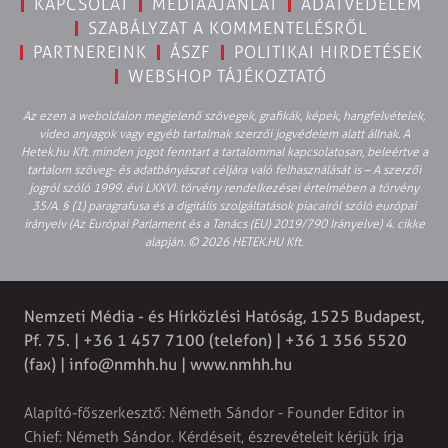
KAPCSOLAT
MÉDIAAJÁNLAT
ADATVÉDELEM
SZABÁLYZAT A KOMMENTELÉSRŐL
PARTNEREINK
ÁSZF
POLITIKAI HIRDETÉSEK
WEBSHOP TÁJÉKOZTATÓ
Az ezen a weboldalon megjelenő szövegek, grafikák, képek, hangfelvételek,
video anyagok vagy egyéb tartalmak szerzői jogvédelem alatt állnak. A
Hetek.hu Kft. minden jogot fenntart a tartalommal kapcsolatosan, beleértve a
tartalom szöveg- és adatbányászat céljára való felhasználását is – A szerzői
jogról szóló 1999. évi LXXVI. törvény rendelkezései értelmében a törvény
35/A. § (1) paragrafusa és a digitális szolgáltatások piacairól szóló európai
irányelv (Az Európai Parlament és a Tanács (EU) 2019/790 Irányelve) 4. cikke
alapján. © 2026 HETEK.HU Kft.
Nemzeti Média - és Hírközlési Hatóság, 1525 Budapest,
Pf. 75. | +36 1 457 7100 (telefon) | +36 1 356 5520
(fax) |
info@nmhh.hu
| www.nmhh.hu
Alapító-főszerkesztő: Németh Sándor - Founder Editor in
Chief: Németh Sándor. Kérdéseit, észrevételeit kérjük írja