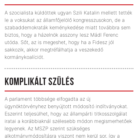
A szocialista küldöttek ugyan Szili Katalin mellett tették
le a voksukat az államfőjelölő kongresszusokon, de a
szabaddemokraták keménykedése miatt továbbra sem
biztos, hogy a házelnök asszony lesz Mádl Ferenc
utóda. Sőt, az is megeshet, hogy ha a Fidesz jól
sakkozik, akkor megtréfálhatja a veszekedő
kormánykoalíciót.
KOMPLIKÁLT SZÜLÉS
A parlament többsége elfogadta az új
ügynöktörvényhez benyújtott módosító indítványokat.
Eszerint teljesülhet, hogy az állampárti titkosszolgálat
iratai a korábbiaknál szélesebb módon megismerhetőek
legyenek. Az MSZP szerint szükséges
alkotmánymódosításra viszont nem kerül sor, így a