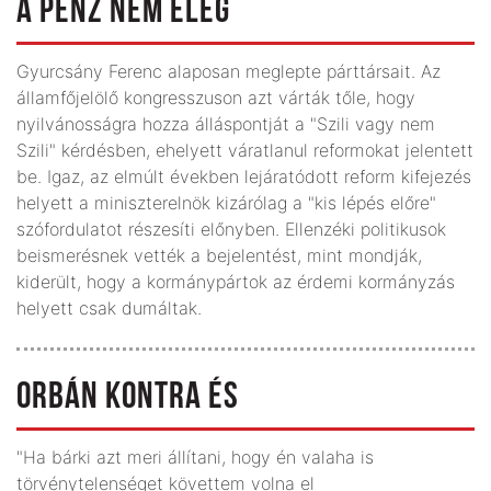
A PÉNZ NEM ELÉG
Gyurcsány Ferenc alaposan meglepte párttársait. Az
államfőjelölő kongresszuson azt várták tőle, hogy
nyilvánosságra hozza álláspontját a "Szili vagy nem
Szili" kérdésben, ehelyett váratlanul reformokat jelentett
be. Igaz, az elmúlt években lejáratódott reform kifejezés
helyett a miniszterelnök kizárólag a "kis lépés előre"
szófordulatot részesíti előnyben. Ellenzéki politikusok
beismerésnek vették a bejelentést, mint mondják,
kiderült, hogy a kormánypártok az érdemi kormányzás
helyett csak dumáltak.
ORBÁN KONTRA ÉS
"Ha bárki azt meri állítani, hogy én valaha is
törvénytelenséget követtem volna el