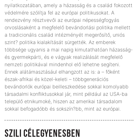
nyilatkozatában, amely a házasság és a család fokozott
védelmére szólítja fel az európai politikusokat. A
rendezvény résztvevői az európai népességfogyás
orvoslásaként a megfelelő bevándorlási politika mellett
a tradicionális család intézményét megerősítő, uniós
szint? politika kialakítását sürgették. Az emberek
többsége ugyanis a mai napig kimutathatóan házasság-
és gyermekpárti, és e vágyak realizálását megfelelő
nemzeti politikával mindenhol elő lehetne segíteni.
Ennek alátámasztásául elhangzott az is: a – főként
észak-afrikai és közel-keleti – többgenerációs
bevándorlók európai beilleszkedése sokkal komolyabb
társadalmi konfliktusokkal jár, mint például az USA-ba
települő etnikumoké, hiszen az amerikai társadalom
sokkal befogadóbb és sokszín?bb, mint az európai.
SZILI CÉLEGYENESBEN