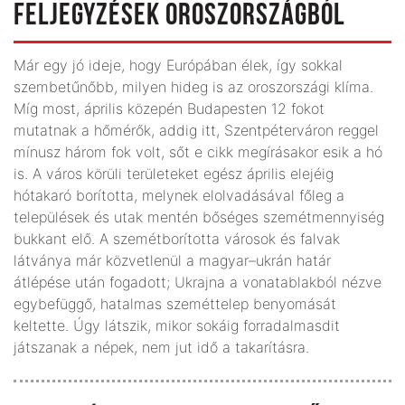
FELJEGYZÉSEK OROSZORSZÁGBÓL
Már egy jó ideje, hogy Európában élek, így sokkal
szembetűnőbb, milyen hideg is az oroszországi klíma.
Míg most, április közepén Budapesten 12 fokot
mutatnak a hőmérők, addig itt, Szentpéterváron reggel
mínusz három fok volt, sőt e cikk megírásakor esik a hó
is. A város körüli területeket egész április elejéig
hótakaró borította, melynek elolvadásával főleg a
települések és utak mentén bőséges szemétmennyiség
bukkant elő. A szemétborította városok és falvak
látványa már közvetlenül a magyar–ukrán határ
átlépése után fogadott; Ukrajna a vonatablakból nézve
egybefüggő, hatalmas szeméttelep benyomását
keltette. Úgy látszik, mikor sokáig forradalmasdit
játszanak a népek, nem jut idő a takarításra.