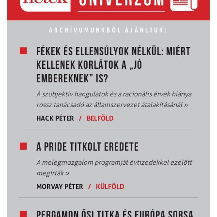
ARCHÍVUMUNKBÓL AJÁNLJUK:
FÉKEK ÉS ELLENSÚLYOK NÉLKÜL: MIÉRT
KELLENEK KORLÁTOK A „JÓ
EMBEREKNEK” IS?
A szubjektív hangulatok és a racionális érvek hiánya
rossz tanácsadó az államszervezet átalakításánál
»
HACK PÉTER
/
BELFÖLD
A PRIDE TITKOLT EREDETE
A melegmozgalom programját évtizedekkel ezelőtt
megírták
»
MORVAY PÉTER
/
KÜLFÖLD
PERGAMON ŐSI TITKA ÉS EURÓPA SORSA