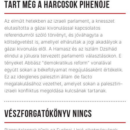
TART MÉG A HARCOSOK PIHENŐJE
Az elmúlt hetekben az izraeli parlament, a knesszet
elutasította a gázai kivonulással kapcsolatos
referendumról szóló törvényt, és jóváhagyta a
költségvetést is, amellyel elhárultak a jogi akadályok a
gázai kivonulás elől. A Hamasz és az Iszlám Dzsihád
elindul a júliusra tervezett parlamenti választásokon. E
tényeket Abbász "demokratikus reform" vonalával
együtt sokan a békefolyamat megújulásaként értékelik.
Ez az ideiglenes palesztin állam de facto
megalakulásához vezethet, amelyet sokan a palesztin–
izraeli konfliktus megoldása kulcsának tartanak.
VÉSZFORGATÓKÖNYV NINCS
Bizonytalannak tűnik az Európai Unió alkotmányának