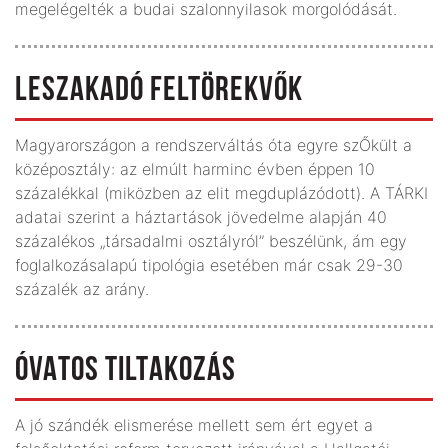
megelégelték a budai szalonnyilasok morgolódását.
LESZAKADÓ FELTÖREKVŐK
Magyarországon a rendszerváltás óta egyre szŐkült a
középosztály: az elmúlt harminc évben éppen 10
százalékkal (miközben az elit megduplázódott). A TÁRKI
adatai szerint a háztartások jövedelme alapján 40
százalékos „társadalmi osztályról” beszélünk, ám egy
foglalkozásalapú tipológia esetében már csak 29-30
százalék az arány.
ÓVATOS TILTAKOZÁS
A jó szándék elismerése mellett sem ért egyet a