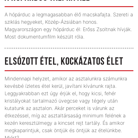
A hópárduc a legmagasabban élő macskafajta. Szereti a
sziklás hegyeket, Közép-Ázsiában honos.
Magyarországon egy hópárduc él: Erőss Zsoltnak hívják.
Most dokumentumfilm készült róla.
ELSÓZOTT ÉTEL, KOCKÁZATOS ÉLET
Mindennapi helyzet, amikor az asztalunkra számunkra
kevésbé ízletes étel kerül, javítani kívánunk rajta.
Leggyakrabban ezt úgy érjük el, hogy kicsi, fehér
kristályokat tartalmazó üvegcse vagy tégely után
kutatunk az asztalon. Akár perceket is várunk az
étkezéssel, míg az asztaltársaság minimum felének a
kezén keresztülmegy a kincset rejt tartály. És amikor
megkaparintjuk, csak öntjük és öntjük az ételünkbe.
Miért?