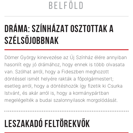
BELFÖLD
DRÁMA: SZÍNHÁZAT OSZTOTTAK A
SZÉLSŐJOBBNAK
Dörner György kinevezése az Új Színház élére annyiban
hasonlít egy jó drámához, hogy ennek is több olvasata
van. Szólhat arról, hogy a Fideszben meghozott
döntéssel ismét helyére rakták a főpolgármestert;
esetleg arról, hogy a döntéshozók így fizetik ki Csurka
Istvánt, és akár arról is, hogy a kormánypártban
megelégelték a budai szalonnyilasok morgolódását.
LESZAKADÓ FELTÖREKVŐK