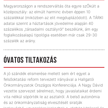
Magyarországon a rendszerváltás óta egyre szŐkült a
középosztály: az elmúlt harminc évben éppen 10
százalékkal (miközben az elit megduplázódott). A TÁRKI
adatai szerint a háztartások jövedelme alapján 40
százalékos „társadalmi osztályról” beszélünk, ám egy
foglalkozásalapú tipológia esetében már csak 29-30
százalék az arány.
ÓVATOS TILTAKOZÁS
A jó szándék elismerése mellett sem ért egyet a
felsőoktatási reform tervezett irányával a Hallgatói
Önkormányzatok Országos Konferenciája. A Nagy Dávid
vezette szervezet sérelmezi, hogy javaslataikat érdemi
vita nélkül söpörték le az asztalról. A belső autonómia
és az önkormányzatiság elvesztését siratják