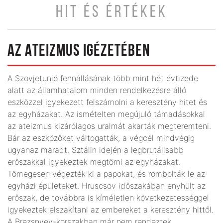
HIT ÉS ÉRTÉKEK
AZ ATEIZMUS IGÉZETÉBEN
A Szovjetunió fennállásának több mint hét évtizede
alatt az államhatalom minden rendelkezésre álló
eszközzel igyekezett felszámolni a keresztény hitet és
az egyházakat. Az ismételten megújuló támadásokkal
az ateizmus kizárólagos uralmát akarták megteremteni.
Bár az eszközöket váltogatták, a végcél mindvégig
ugyanaz maradt. Sztálin idején a legbrutálisabb
erőszakkal igyekeztek megtörni az egyházakat.
Tömegesen végezték ki a papokat, és rombolták le az
egyházi épületeket. Hruscsov időszakában enyhült az
erőszak, de továbbra is kíméletlen következetességgel
igyekeztek elszakítani az embereket a keresztény hittől.
A Brezsnyev-korszakban már nem rendeztek