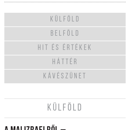
KÜLFÖLD
BELFÖLD
HIT ÉS ÉRTÉKEK
HÁTTÉR
KÁVÉSZÜNET
KÜLFÖLD