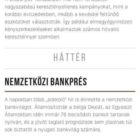
nagyszabású keresztényellenes kampányokat, mint a
korábbi évtizedekben, inkább a kevésbé feltűnőő
eszközöket választották. Így például elmegyógyintézeti
kényszerkezeléseket alkalmaztak számos hitvalló
kereszténnyel szemben.
HÁTTÉR
NEMZETKÖZI BANKPRÉS
A napokban több „sokkoló" hír is érintette a nemzetközi
bankvilágot. Államosították a belga Dexiát, az Egyesült
Államokban idén immár 76 becsődölt bankot tartanak
nyilván, és a jövőt taglaló prognózisok sem jósolnak túl
sok biztatót a nyugati bankvilág számára.