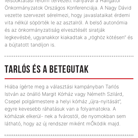
felsőoktatási reform tervezett irányával a Hallgatói
Önkormányzatok Országos Konferenciája. A Nagy Dávid
vezette szervezet sérelmezi, hogy javaslataikat érdemi
vita nélkül söpörték le az asztalról. A belső autonómia
és az önkormányzatiság elvesztését siratják
legkevésbé, ugyanakkor kiakadtak a „röghöz kötésen” és
a bújtatott tandíjon is.
TARLÓS ÉS A BETEGUTAK
Hiába ígérte meg a választási kampányban Tarlós
István az önálló Margit Kórház vagy Németh Szilárd,
Csepel polgármestere a helyi kórház „újra-nyitását”,
egyre kevesebb ráhatásuk van a folyamatokra. A
kórházak elkerül- nek a fvárostól, de nyomokban sem
látható, hogy az új rendszer miként mŐködik majd.