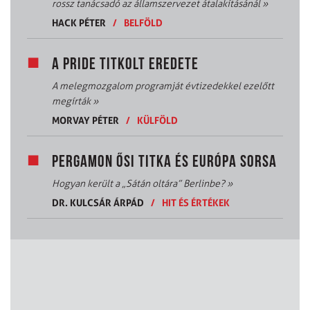
rossz tanácsadó az államszervezet átalakításánál
»
HACK PÉTER
/
BELFÖLD
A PRIDE TITKOLT EREDETE
A melegmozgalom programját évtizedekkel ezelőtt
megírták
»
MORVAY PÉTER
/
KÜLFÖLD
PERGAMON ŐSI TITKA ÉS EURÓPA SORSA
Hogyan került a „Sátán oltára” Berlinbe?
»
DR. KULCSÁR ÁRPÁD
/
HIT ÉS ÉRTÉKEK