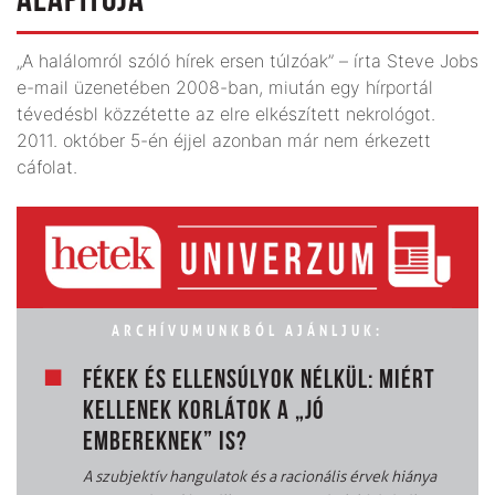
ALAPÍTÓJA
„A halálomról szóló hírek ersen túlzóak” – írta Steve Jobs
e-mail üzenetében 2008-ban, miután egy hírportál
tévedésbl közzétette az elre elkészített nekrológot.
2011. október 5-én éjjel azonban már nem érkezett
cáfolat.
ARCHÍVUMUNKBÓL AJÁNLJUK:
FÉKEK ÉS ELLENSÚLYOK NÉLKÜL: MIÉRT
KELLENEK KORLÁTOK A „JÓ
EMBEREKNEK” IS?
A szubjektív hangulatok és a racionális érvek hiánya