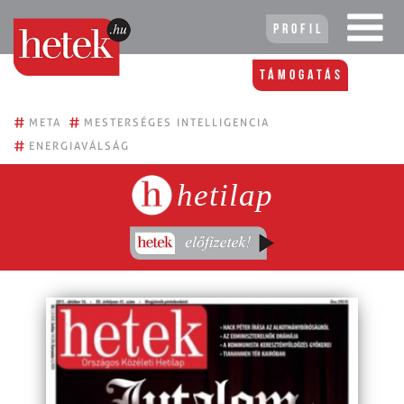
Profil
Támogatás
#
#
META
MESTERSÉGES INTELLIGENCIA
#
ENERGIAVÁLSÁG
hetilap