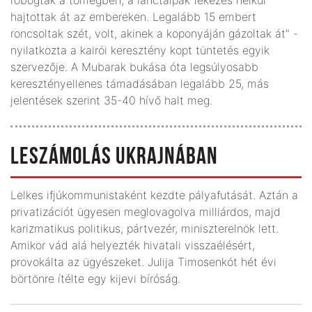
hajtottak át az embereken. Legalább 15 embert
roncsoltak szét, volt, akinek a koponyáján gázoltak át" -
nyilatkozta a kairói keresztény kopt tüntetés egyik
szervezője. A Mubarak bukása óta legsúlyosabb
keresztényellenes támadásában legalább 25, más
jelentések szerint 35-40 hívő halt meg.
LESZÁMOLÁS UKRAJNÁBAN
Lelkes ifjúkommunistaként kezdte pályafutását. Aztán a
privatizációt ügyesen meglovagolva milliárdos, majd
karizmatikus politikus, pártvezér, miniszterelnök lett.
Amikor vád alá helyezték hivatali visszaélésért,
provokálta az ügyészeket. Julija Timosenkót hét évi
börtönre ítélte egy kijevi bíróság.