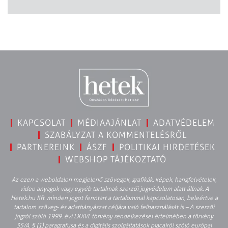
KAPCSOLAT
MÉDIAAJÁNLAT
ADATVÉDELEM
SZABÁLYZAT A KOMMENTELÉSRŐL
PARTNEREINK
ÁSZF
POLITIKAI HIRDETÉSEK
WEBSHOP TÁJÉKOZTATÓ
Az ezen a weboldalon megjelenő szövegek, grafikák, képek, hangfelvételek,
video anyagok vagy egyéb tartalmak szerzői jogvédelem alatt állnak. A
Hetek.hu Kft. minden jogot fenntart a tartalommal kapcsolatosan, beleértve a
tartalom szöveg- és adatbányászat céljára való felhasználását is – A szerzői
jogról szóló 1999. évi LXXVI. törvény rendelkezései értelmében a törvény
35/A. § (1) paragrafusa és a digitális szolgáltatások piacairól szóló európai