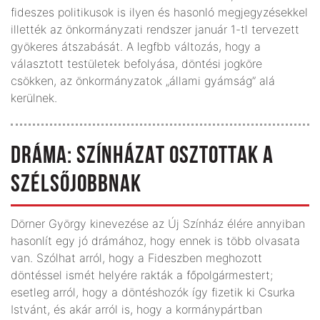
fideszes politikusok is ilyen és hasonló megjegyzésekkel
illették az önkormányzati rendszer január 1-tl tervezett
gyökeres átszabását. A legfbb változás, hogy a
választott testületek befolyása, döntési jogköre
csökken, az önkormányzatok „állami gyámság” alá
kerülnek.
DRÁMA: SZÍNHÁZAT OSZTOTTAK A
SZÉLSŐJOBBNAK
Dörner György kinevezése az Új Színház élére annyiban
hasonlít egy jó drámához, hogy ennek is több olvasata
van. Szólhat arról, hogy a Fideszben meghozott
döntéssel ismét helyére rakták a főpolgármestert;
esetleg arról, hogy a döntéshozók így fizetik ki Csurka
Istvánt, és akár arról is, hogy a kormánypártban