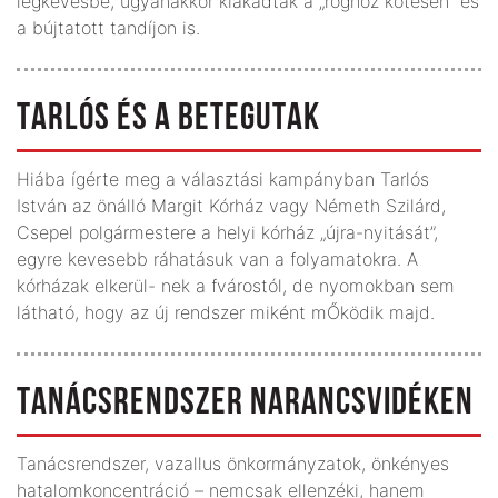
legkevésbé, ugyanakkor kiakadtak a „röghöz kötésen” és
a bújtatott tandíjon is.
TARLÓS ÉS A BETEGUTAK
Hiába ígérte meg a választási kampányban Tarlós
István az önálló Margit Kórház vagy Németh Szilárd,
Csepel polgármestere a helyi kórház „újra-nyitását”,
egyre kevesebb ráhatásuk van a folyamatokra. A
kórházak elkerül- nek a fvárostól, de nyomokban sem
látható, hogy az új rendszer miként mŐködik majd.
TANÁCSRENDSZER NARANCSVIDÉKEN
Tanácsrendszer, vazallus önkormányzatok, önkényes
hatalomkoncentráció – nemcsak ellenzéki, hanem