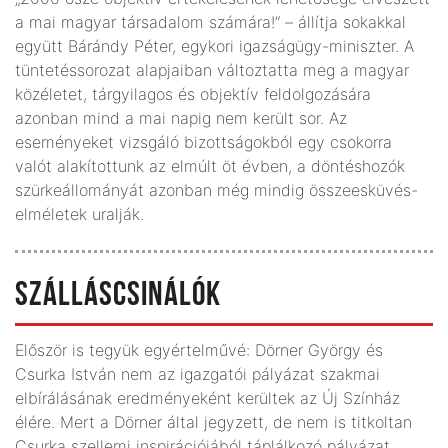
a mai magyar társadalom számára!” – állítja sokakkal
együtt Bárándy Péter, egykori igazságügy-miniszter. A
tüntetéssorozat alapjaiban változtatta meg a magyar
közéletet, tárgyilagos és objektív feldolgozására
azonban mind a mai napig nem került sor. Az
eseményeket vizsgáló bizottságokból egy csokorra
valót alakítottunk az elmúlt öt évben, a döntéshozók
szürkeállományát azonban még mindig összeesküvés-
elméletek uralják.
SZÁLLÁSCSINÁLÓK
Először is tegyük egyértelművé: Dörner György és
Csurka István nem az igazgatói pályázat szakmai
elbírálásának eredményeként kerültek az Új Színház
élére. Mert a Dörner által jegyzett, de nem is titkoltan
Csurka szellemi inspirációjából táplálkozó pályázat