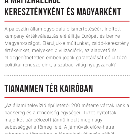
A MAI IZRAELRŐL –
KERESZTÉNYKÉNT ÉS MAGYARKÉNT
A palesztin állam egyoldalú elismertetéséért indított
kampány értékválasztás elé állítja Európát és benne
Magyarországot. Eláruljuk-e múltunkat, zsidó-keresztény
értékeinket, melyeken civilizációnk, az alapvető és
elidegeníthetetlen emberi jogok garantálását célul tűző
politikai rendszereink, a szabad világ nyugszanak?
TIANANMEN TÉR KAIRÓBAN
„Az állami televízió épületétől 200 méterre vártak ránk a
hadsereg és a rendőrség egységei. Tüzet nyitottak,
majd két páncélozott jármű indult meg nagy
sebességgel a tömeg felé. A járművek előre-hátra
robogtak a tömegben, a lánctalpak fékezés nélkül