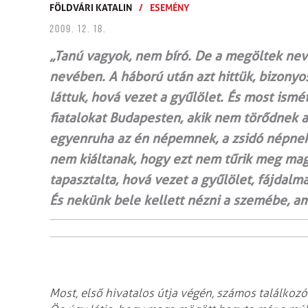
FÖLDVÁRI KATALIN
/
ESEMÉNY
2009. 12. 18.
„Tanú vagyok, nem bíró. De a megöltek n
nevében. A háború után azt hittük, bizony
láttuk, hová vezet a gyűlölet. És most ism
fiatalokat Budapesten, akik nem törődnek a
egyenruha az én népemnek, a zsidó népnek
nem kiáltanak, hogy ezt nem tűrik meg magu
tapasztalta, hová vezet a gyűlölet, fájdalm
És nekünk bele kellett nézni a szemébe, ame
Most, első hivatalos útja végén, számos találko