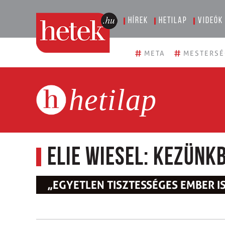
Hírek
Hetilap
Videók
#
#
META
MESTERSÉ
hetilap
Elie Wiesel: Kezünk
„EGYETLEN TISZTESSÉGES EMBER I