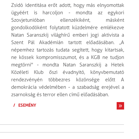
Zsidó identitása erőt adott, hogy más elnyomottak
ügyéért is harcoljon - mondta az egykori
Szovjetunióban ellenzékiként, másként
gondolkodóként folytatott küzdelmére emlékezve
Natan Saranszkij világhírű emberi jogi aktivista a
Szent Pál Akadémián tartott előadásában. „A
népemhez tartozás tudata segített, hogy kitartsak,
ne kössek kompromisszumot, és a KGB ne tudjon
megtörni" - mondta Natan Saranszkij a Hetek
Közéleti Klub őszi évadnyitó, könyvbemutató
rendezvényén többezres közönsége előtt A
demokrácia védelmében - a szabadság erejével a
zsarnokság és terror ellen című előadásában.
/
ESEMÉNY