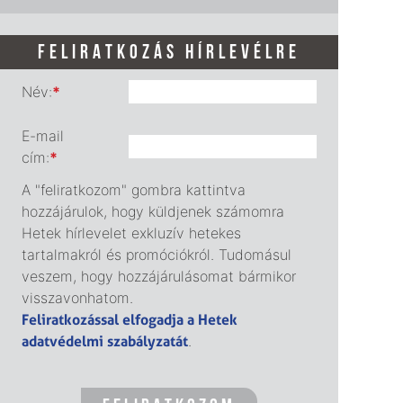
FELIRATKOZÁS HÍRLEVÉLRE
Név:
*
E-mail
cím:
*
A "feliratkozom" gombra kattintva
hozzájárulok, hogy küldjenek számomra
Hetek hírlevelet exkluzív hetekes
tartalmakról és promóciókról. Tudomásul
veszem, hogy hozzájárulásomat bármikor
visszavonhatom.
Feliratkozással elfogadja a Hetek
adatvédelmi szabályzatát
.