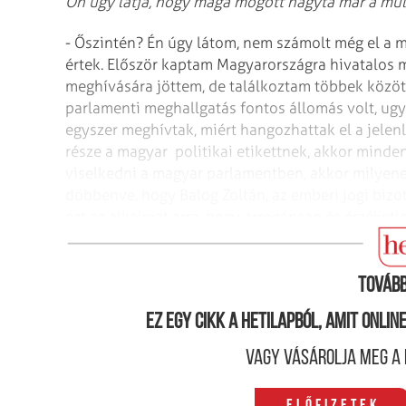
Ön úgy látja, hogy maga mögött hagyta már a múl
- Őszintén? Én úgy látom, nem számolt még el a 
értek. Először kaptam Magyarországra hivatalos
meghívására jöttem, de találkoztam többek között 
parlamenti meghallgatás fontos állomás volt, 
egyszer meghívtak, miért hangozhattak el a jele
része a magyar politikai etikettnek, akkor mind
viselkedni a magyar parlamentben, akkor milyene
döbbenve, hogy Balog Zoltán, az emberi jogi bizot
ezt az alkalmat arra, hogy arrogánsan és érzéket
szemben. Ezt felháborítónak, sértőnek és megboc
Tovább
Ez egy cikk a hetilapból, amit onli
Vagy vásárolja meg a 