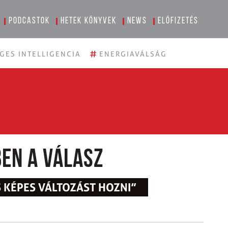
Podcastok
Hetek könyvek
News
Előfizetés
#
GES INTELLIGENCIA
ENERGIAVÁLSÁG
ben a válasz
S KÉPES VÁLTOZÁST HOZNI”