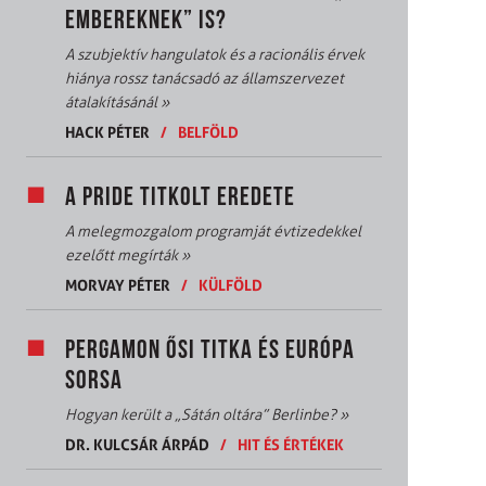
EMBEREKNEK” IS?
A szubjektív hangulatok és a racionális érvek
hiánya rossz tanácsadó az államszervezet
átalakításánál
»
HACK PÉTER
/
BELFÖLD
A PRIDE TITKOLT EREDETE
A melegmozgalom programját évtizedekkel
ezelőtt megírták
»
MORVAY PÉTER
/
KÜLFÖLD
PERGAMON ŐSI TITKA ÉS EURÓPA
SORSA
Hogyan került a „Sátán oltára” Berlinbe?
»
DR. KULCSÁR ÁRPÁD
/
HIT ÉS ÉRTÉKEK