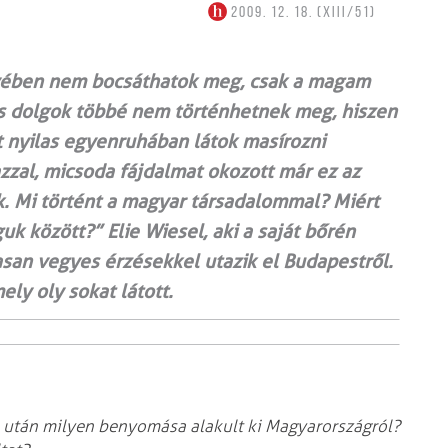
2009. 12. 18. (XIII/51)
evében nem bocsáthatok meg, csak a magam
os dolgok többé nem történhetnek meg, hiszen
ét nyilas egyenruhában látok masírozni
zzal, micsoda fájdalmat okozott már ez az
. Mi történt a magyar társadalommal? Miért
k között?” Elie Wiesel, aki a saját bőrén
asan vegyes érzésekkel utazik el Budapestről.
ly oly sokat látott.
zó után milyen benyomása alakult ki Magyarországról?