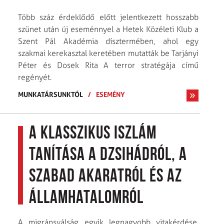
Több száz érdeklődő előtt jelentkezett hosszabb
szünet után új eseménnyel a Hetek Közéleti Klub a
Szent Pál Akadémia dísztermében, ahol egy
szakmai kerek­asztal keretében mutatták be Tarjányi
Péter és Dosek Rita A terror stratégája című
regényét.
MUNKATÁRSUNKTÓL
/
ESEMÉNY
A klasszikus iszlám
tanítása a dzsihádról, a
szabad akaratról és az
államhatalomról
A migránsválság egyik legnagyobb vitakérdése,