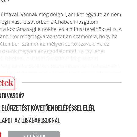
tat?
múltjával. Vannak még dolgok, amiket egyáltalán nem
 meghívást, elsősorban a Chabad mozgalom
a köztársasági elnökkel és a miniszterelnökkel is. A
ugyanakkor megmagyarázhatatlan számomra, hogy ha
nlétemben számomra mélyen sértő szavak. Ha ez
en okunk megvan az aggodalomra! Ha így lehet
k lehetnek a valódi fasiszták? Meg voltam
tság elnöke politikus létére képes volt felhasználni
lenül
meg a jelenlétemben a zsidó néppel
nyilatkozzon
sáthatatlannak tartom!
 olvasná?
ne előfizetést követően belépéssel elér.
lapot az újságárusoknál.