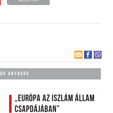
Belépek
ÓDÓ ANYAGOK
„Európa az Iszlám Állam
csapdájában”