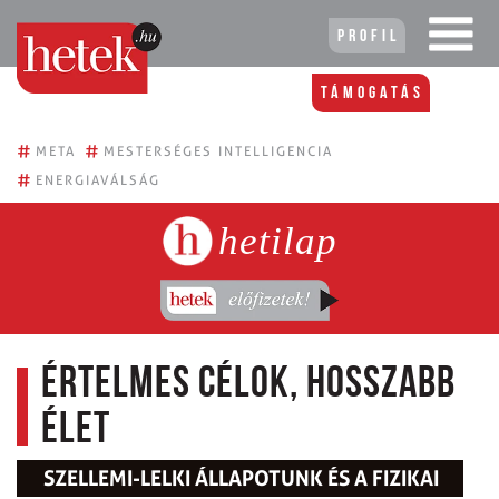
Profil
Támogatás
#
#
META
MESTERSÉGES INTELLIGENCIA
#
ENERGIAVÁLSÁG
hetilap
Értelmes célok, hosszabb
élet
SZELLEMI-LELKI ÁLLAPOTUNK ÉS A FIZIKAI