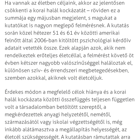
Ha vannak az életben céljaink, akkor az jelentősen
csökkenti a korai halál kockázatát – röviden ez a
summája egy májusban megjelent, s magukat a
kutatókat is nagyon meglepő felmérésnek. A kutatás
során közel hétezer 51 és 61 év közötti amerikai
felnőtt által 2006-ban kitöltött pszichológiai kérdőív
adatait vetették össze. Ezek alapján azok, akik nem
rendelkeztek erőteljes életcéllal, a felmérést követő öt
évben kétszer nagyobb valószínűséggel haláloztak el,
különösen szív- és érrendszeri megbetegedésekben,
szemben azokkal, akiknek volt életcéljuk.
Érdekes módon a megfelelő célok hiánya és a korai
halál kockázata közötti összefüggés teljesen független
volt a társadalomban betöltött szereptől, a
megkérdezettek anyagi helyzetétől, nemétől,
származásától vagy iskolai végzettségétől is, még
inkább alátámasztva a megállapítás helyességét, az
életcél szükségességét. A kutatásban rámutattak arra