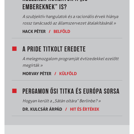
EMBEREKNEK” IS?
A szubjektív hangulatok és a racionális érvek hiánya
rossz tanácsadó az államszervezet átalakításánál
»
HACK PÉTER
/
BELFÖLD
A PRIDE TITKOLT EREDETE
A melegmozgalom programját évtizedekkel ezelőtt
megírták
»
MORVAY PÉTER
/
KÜLFÖLD
PERGAMON ŐSI TITKA ÉS EURÓPA SORSA
Hogyan került a „Sátán oltára” Berlinbe?
»
DR. KULCSÁR ÁRPÁD
/
HIT ÉS ÉRTÉKEK