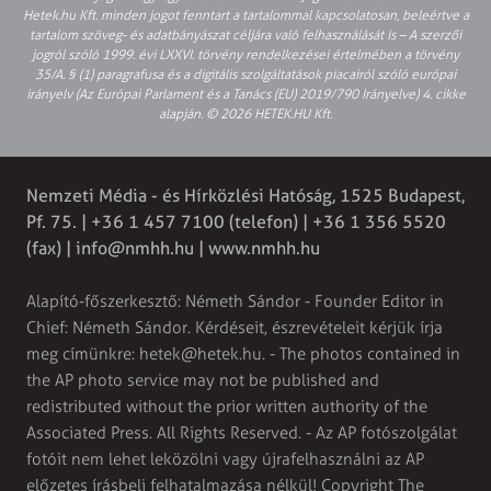
Hetek.hu Kft. minden jogot fenntart a tartalommal kapcsolatosan, beleértve a
tartalom szöveg- és adatbányászat céljára való felhasználását is – A szerzői
jogról szóló 1999. évi LXXVI. törvény rendelkezései értelmében a törvény
35/A. § (1) paragrafusa és a digitális szolgáltatások piacairól szóló európai
irányelv (Az Európai Parlament és a Tanács (EU) 2019/790 Irányelve) 4. cikke
alapján. © 2026 HETEK.HU Kft.
Nemzeti Média - és Hírközlési Hatóság, 1525 Budapest,
Pf. 75. | +36 1 457 7100 (telefon) | +36 1 356 5520
(fax) |
info@nmhh.hu
| www.nmhh.hu
Alapító-főszerkesztő: Németh Sándor - Founder Editor in
Chief: Németh Sándor. Kérdéseit, észrevételeit kérjük írja
meg címünkre:
hetek@hetek.hu
. - The photos contained in
the AP photo service may not be published and
redistributed without the prior written authority of the
Associated Press. All Rights Reserved. - Az AP fotószolgálat
fotóit nem lehet leközölni vagy újrafelhasználni az AP
előzetes írásbeli felhatalmazása nélkül! Copyright The