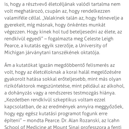
is, hogy a résztvevő életcéljának valódi tartalma nem
volt meghatározó, csupán az, hogy rendelkezzen
valamiféle céllal. „Valakinek talán az, hogy felnevelje a
gyerekeit, míg másnak, hogy önkéntes munkát
végezzen. Hogy kinek hol tud beteljesedni az élete, az
rendkívül egyedi” – fogalmazta meg Celeste Leigh
Pearce, a kutatás egyik szerzője, a University of
Michigan járványtani tanszékének oktatója.
Ám a kutatókat igazán megdöbbentő felismerés az
volt, hogy az életcéloknak a korai halál megelőzésére
gyakorolt hatása sokkal erőteljesebb, mint más olyan
rizikófaktorok megszüntetése, mint például az alkohol,
a dohányzás vagy a rendszeres testmozgás hiánya.
„Kezdetben rendkívül szkeptikus voltam ezzel
kapcsolatban, de az eredmények annyira meggyőzőek,
hogy egy egész kutatási programot fogunk erre
építeni” – mondta Pearce. Dr. Alan Rozanski, az Icahn
School of Medicine at Mount Sinai professzora a fenti