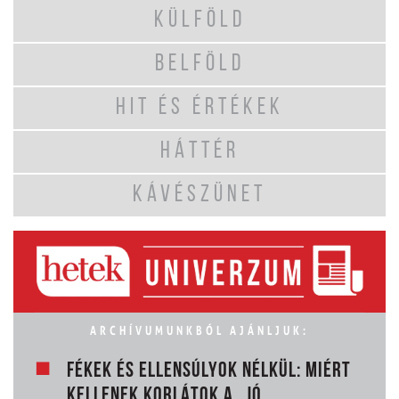
KÜLFÖLD
BELFÖLD
HIT ÉS ÉRTÉKEK
HÁTTÉR
KÁVÉSZÜNET
ARCHÍVUMUNKBÓL AJÁNLJUK:
FÉKEK ÉS ELLENSÚLYOK NÉLKÜL: MIÉRT
KELLENEK KORLÁTOK A „JÓ