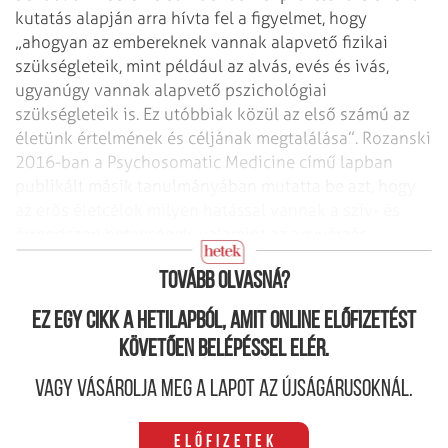
kutatás alapján arra hívta fel a figyelmet, hogy
„ahogyan az embereknek vannak alapvető fizikai
szükségleteik, mint például az alvás, evés és ivás,
ugyanúgy vannak alapvető pszichológiai
szükségleteik is. Ez utóbbiak közül az első számú az
életünk értelmének és céljának megtalálása”. Rozanski
2016-ban a Psychosomatic Medicine című lapban
publikált másik tanulmányában mutatta be azt, hogy
az erős életcélok milyen hatással vannak a szív- és
érrendszeri betegségek, valamint az agyvérzés
kockázatának csökkentésére.
Tovább olvasná?
Ez egy cikk a hetilapból, amit online előfizetést
követően belépéssel elér.
Vagy vásárolja meg a lapot az újságárusoknál.
Előfizetek