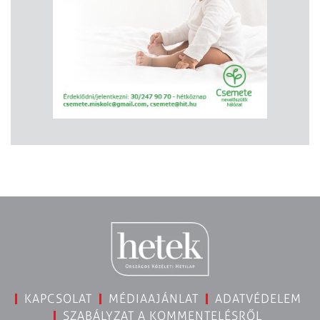
KAPCSOLAT
MÉDIAAJÁNLAT
ADATVÉDELEM
SZABÁLYZAT A KOMMENTELÉSRŐL