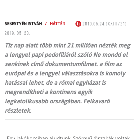
SEBESTYÉN ISTVÁN
/
HÁTTÉR
2019.05.24.(XXIII/21)
2019. 05. 23.
Tíz nap alatt több mint 21 millióan nézték meg
a lengyel papi pedofíliáról szóló Ne mondd el
senkinek című dokumentum­filmet. a film az
európai és a lengyel választásokra is komoly
hatással lehet, de a római egyházat is
megrendítheti a kontinens egyik
legkatolikusabb országában. Felkavaró
részletek.
„Egy lakókocsiban aludtunk. Szörnyű éjszakák voltak.