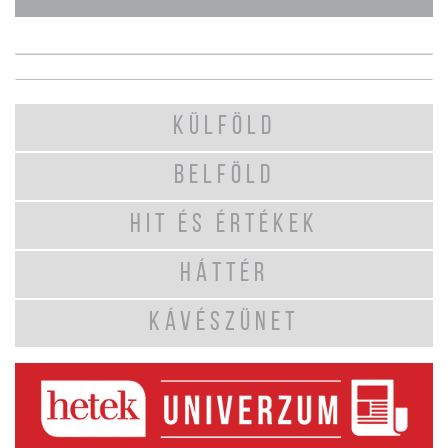
KÜLFÖLD
BELFÖLD
HIT ÉS ÉRTÉKEK
HÁTTÉR
KÁVÉSZÜNET