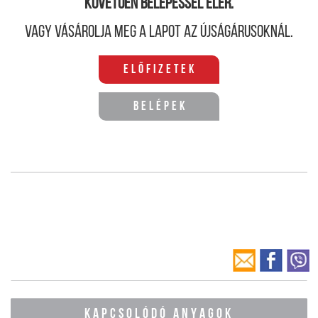
követően belépéssel elér.
Vagy vásárolja meg a lapot az újságárusoknál.
Előfizetek
Belépek
KAPCSOLÓDÓ ANYAGOK