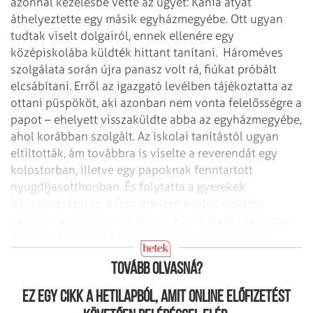
azonnal kezelésbe vette az ügyet: Kania atyát
áthelyeztette egy másik egyházmegyébe. Ott ugyan
tudtak viselt dolgairól, ennek ellenére egy
középiskolába küldték hittant tanítani. Hároméves
szolgálata során újra panasz volt rá, fiúkat próbált
elcsábítani. Erről az igazgató levélben tájékoztatta az
ottani püspököt, aki azonban nem vonta felelősségre a
papot – ehelyett visszaküldte abba az egyházmegyébe,
ahol korábban szolgált. Az iskolai tanítástól ugyan
eltiltották, ám továbbra is viselte a reverendát egy
kolostorban, illetve egy papoknak fenntartott
nyugdíjasotthonban. És folytatta a gyerekek
bántalmazását is: a fentebb leírt esetek ugyanis
ezekben az időkben történtek. Kania atyát végül csak
2015-ben ítélte el a bíróság: gyermekek szexuális
bántalmazása miatt hétéves börtönbüntetést kapott.
Tovább olvasná?
Ez egy cikk a hetilapból, amit online előfizetést