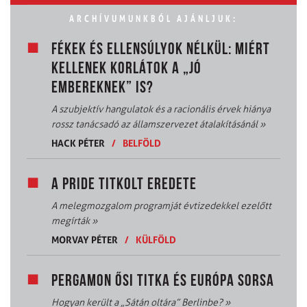
ARCHÍVUMUNKBÓL AJÁNLJUK:
FÉKEK ÉS ELLENSÚLYOK NÉLKÜL: MIÉRT
KELLENEK KORLÁTOK A „JÓ
EMBEREKNEK” IS?
A szubjektív hangulatok és a racionális érvek hiánya
rossz tanácsadó az államszervezet átalakításánál
»
HACK PÉTER
/
BELFÖLD
A PRIDE TITKOLT EREDETE
A melegmozgalom programját évtizedekkel ezelőtt
megírták
»
MORVAY PÉTER
/
KÜLFÖLD
PERGAMON ŐSI TITKA ÉS EURÓPA SORSA
Hogyan került a „Sátán oltára” Berlinbe?
»