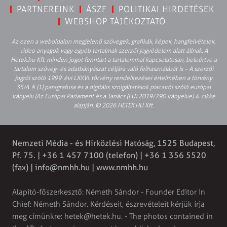
PARTNEREINK
ÁSZF
POLITIKAI HIRDETÉSEK
WEBSHOP TÁJÉKOZTATÓ
Az ezen a weboldalon megjelenő szövegek, grafikák, képek, hangfelvételek,
video anyagok vagy egyéb tartalmak szerzői jogvédelem alatt állnak. A
Hetek.hu Kft. minden jogot fenntart a tartalommal kapcsolatosan, beleértve a
tartalom szöveg- és adatbányászat céljára való felhasználását is – A szerzői
jogról szóló 1999. évi LXXVI. törvény rendelkezései értelmében a törvény
35/A. § (1) paragrafusa és a digitális szolgáltatások piacairól szóló európai
irányelv (Az Európai Parlament és a Tanács (EU) 2019/790 Irányelve) 4. cikke
alapján. © 2026 HETEK.HU Kft.
Nemzeti Média - és Hírközlési Hatóság, 1525 Budapest,
Pf. 75. | +36 1 457 7100 (telefon) | +36 1 356 5520
(fax) |
info@nmhh.hu
| www.nmhh.hu
Alapító-főszerkesztő: Németh Sándor - Founder Editor in
Chief: Németh Sándor. Kérdéseit, észrevételeit kérjük írja
meg címünkre:
hetek@hetek.hu
. - The photos contained in