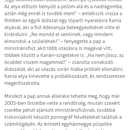
Az atya először benyúlt a pólóm alá és a nadrágomba,
aztán még ennél is tovább ment” – emlékszik vissza a
filmben az egyik áldozat egy tóparti nyaralásra Kania
atyával, aki a fiút édesanyja beleegyezésével vitte el
kirándulni. „Ne mondd el senkinek, vagy mindent
elmondok a szüleidnek!” – fenyegette a pap a
ministránsfiút, akit több utazásra is magával vitt,
többek között a Kanári-szigetekre is. „Ha nem jössz, az
öcsédet viszem magammal!” – zsarolta vonakodó
áldozatát, aki az utazás során hiába próbált ellenállni,
Kania atya kinevette a próbálkozásait, és rendszeresen
megerőszakolta.
Mindezt a pap annak ellenére tehette meg, hogy már
2005-ben őrizetbe vette a rendőrség, miután szexért
cserébe pénzt ajánlott ministránsfiúknak, továbbá
kiskorúakról készült pornográf felvételeket találtak a
számítógépén. Az érintett egyházmegye püspöke