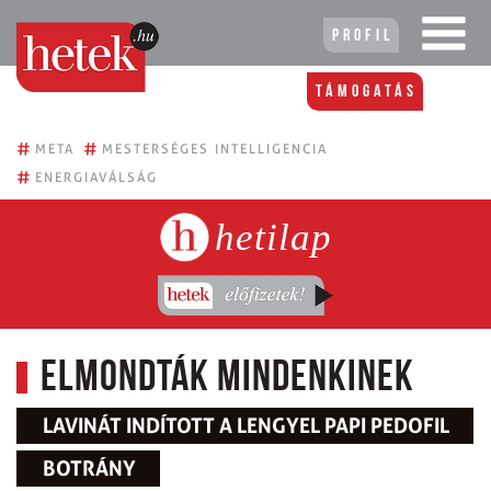
Profil
Támogatás
#
#
META
MESTERSÉGES INTELLIGENCIA
#
ENERGIAVÁLSÁG
hetilap
Elmondták mindenkinek
LAVINÁT INDÍTOTT A LENGYEL PAPI PEDOFIL
BOTRÁNY