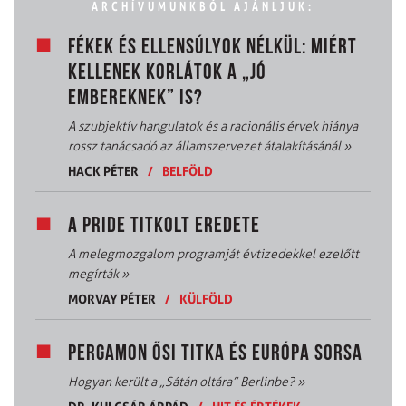
ARCHÍVUMUNKBÓL AJÁNLJUK:
FÉKEK ÉS ELLENSÚLYOK NÉLKÜL: MIÉRT
KELLENEK KORLÁTOK A „JÓ
EMBEREKNEK” IS?
A szubjektív hangulatok és a racionális érvek hiánya
rossz tanácsadó az államszervezet átalakításánál
»
HACK PÉTER
/
BELFÖLD
A PRIDE TITKOLT EREDETE
A melegmozgalom programját évtizedekkel ezelőtt
megírták
»
MORVAY PÉTER
/
KÜLFÖLD
PERGAMON ŐSI TITKA ÉS EURÓPA SORSA
Hogyan került a „Sátán oltára” Berlinbe?
»