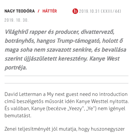
NAGY TEODÓRA
/
HÁTTÉR
2019.10.31 (XXIII/44)
2019. 10. 30.
Világhírű rapper és producer, divattervező,
botrányhős, hangos Trump-támogató, holott ő
maga soha nem szavazott senkire, és bevallása
szerint újjászületett keresztény. Kanye West
portréja.
David Letterman a My next guest need no introduction
című beszélgetős műsorát idén Kanye Westtel nyitotta.
És valóban, Kanye (becézve „Yeezy”, „Ye”) nem igényel
bemutatást.
Zenei teljesítményét jól mutatja, hogy huszonegyszer