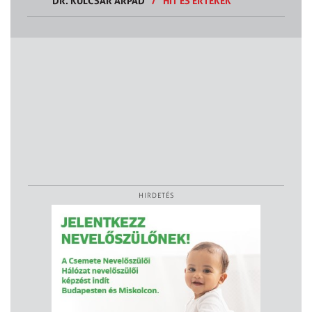
DR. KULCSÁR ÁRPÁD
/
HIT ÉS ÉRTÉKEK
HIRDETÉS