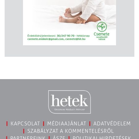
KAPCSOLAT
MÉDIAAJÁNLAT
ADATVÉDELEM
SZABÁLYZAT A KOMMENTELÉSRŐL
PARTNEREINK
ÁSZF
POLITIKAI HIRDETÉSEK