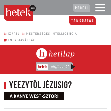
Profil
Támogatás
#
#
IZRAEL
MESTERSÉGES INTELLIGENCIA
#
ENERGIAVÁLSÁG
hetilap
Yeezytől Jézusig?
A KANYE WEST-SZTORI