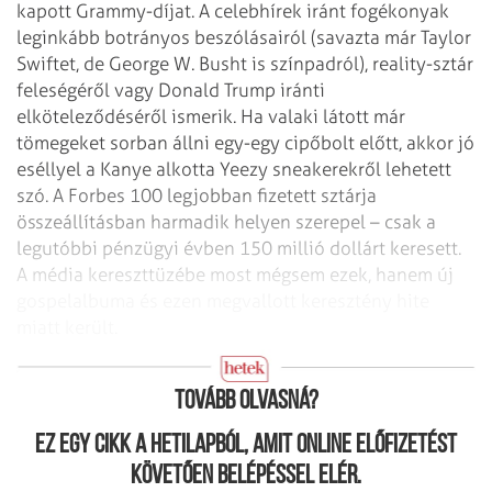
kapott Grammy-díjat. A celebhírek iránt fogékonyak
leginkább botrányos beszólásairól (savazta már Taylor
Swiftet, de George W. Busht is színpadról), reality-sztár
feleségéről vagy Donald Trump iránti
elköteleződéséről ismerik. Ha valaki látott már
tömegeket sorban állni egy-egy cipőbolt előtt, akkor jó
eséllyel a Kanye alkotta Yeezy sneakerekről lehetett
szó. A Forbes 100 legjobban fizetett sztárja
összeállításban harmadik helyen szerepel – csak a
legutóbbi pénzügyi évben 150 millió dollárt keresett.
A média kereszttüzébe most mégsem ezek, hanem új
gospelalbuma és ezen megvallott keresztény hite
miatt került.
Kezdeti sikerek
Tovább olvasná?
Ez egy cikk a hetilapból, amit online előfizetést
követően belépéssel elér.