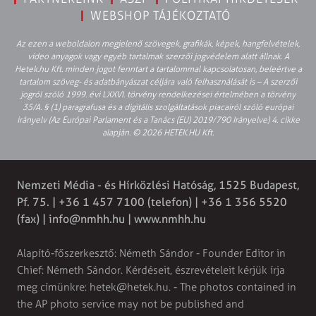
WEBSHOP TÁJÉKOZTATÓ
Az ezen a weboldalon megjelenő szövegek, grafikák, képek, hangfelvételek,
video anyagok vagy egyéb tartalmak szerzői jogvédelem alatt állnak. A
Hetek.hu Kft. minden jogot fenntart a tartalommal kapcsolatosan, beleértve a
tartalom szöveg- és adatbányászat céljára való felhasználását is – A szerzői
jogról szóló 1999. évi LXXVI. törvény rendelkezései értelmében a törvény
35/A. § (1) paragrafusa és a digitális szolgáltatások piacairól szóló európai
irányelv (Az Európai Parlament és a Tanács (EU) 2019/790 Irányelve) 4. cikke
alapján. © 2026 HETEK.HU Kft.
Nemzeti Média - és Hírközlési Hatóság, 1525 Budapest,
Pf. 75. | +36 1 457 7100 (telefon) | +36 1 356 5520
(fax) |
info@nmhh.hu
| www.nmhh.hu
Alapító-főszerkesztő: Németh Sándor - Founder Editor in
Chief: Németh Sándor. Kérdéseit, észrevételeit kérjük írja
meg címünkre:
hetek@hetek.hu
. - The photos contained in
the AP photo service may not be published and