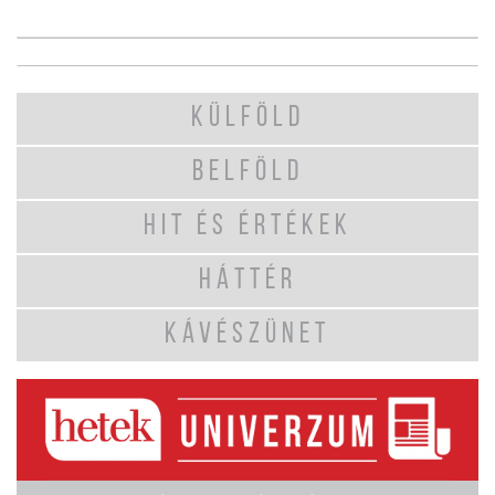
KÜLFÖLD
BELFÖLD
HIT ÉS ÉRTÉKEK
HÁTTÉR
KÁVÉSZÜNET