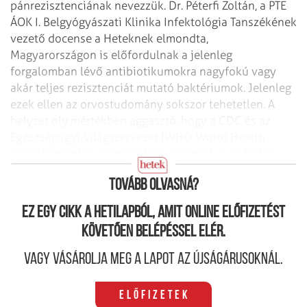
pánrezisztenciának nevezzük. Dr. Péterfi Zoltán, a PTE
ÁOK I. Belgyógyászati Klinika Infektológia Tanszékének
vezető docense a Heteknek elmondta,
Magyarországon is előfordulnak a jelenleg
forgalomban lévő antibiotikumokra nagyfokú vagy
akár teljes rezisztenciát mutató baktériumok. Jelenleg
ezek ellen az orvos­tudomány sokszor tehetetlen. A
helyzet oly mértékben aggasztó, hogy a CDC és az
Egészségügyi Világszervezet (WHO, World Health
Organization) is azonnali beavatkozást és radikális
változtatásokat követel.
Tovább olvasná?
Ez egy cikk a hetilapból, amit online előfizetést
követően belépéssel elér.
Vagy vásárolja meg a lapot az újságárusoknál.
Előfizetek