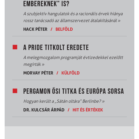
EMBEREKNEK” IS?
A szubjektív hangulatok és a racionális érvek hiánya
rossz tanácsadó az államszervezet átalakításánál
»
HACK PÉTER
/
BELFÖLD
A PRIDE TITKOLT EREDETE
A melegmozgalom programját évtizedekkel ezelőtt
megírták
»
MORVAY PÉTER
/
KÜLFÖLD
PERGAMON ŐSI TITKA ÉS EURÓPA SORSA
Hogyan került a „Sátán oltára” Berlinbe?
»
DR. KULCSÁR ÁRPÁD
/
HIT ÉS ÉRTÉKEK