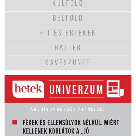
KÜLFÖLD
BELFÖLD
HIT ÉS ÉRTÉKEK
HÁTTÉR
KÁVÉSZÜNET
ARCHÍVUMUNKBÓL AJÁNLJUK:
FÉKEK ÉS ELLENSÚLYOK NÉLKÜL: MIÉRT
KELLENEK KORLÁTOK A „JÓ