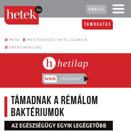
Profil
Támogatás
#
#
META
MESTERSÉGES INTELLIGENCIA
#
ENERGIAVÁLSÁG
hetilap
Támadnak a rémálom
baktériumok
AZ EGÉSZSÉGÜGY EGYIK LEGÉGETŐBB