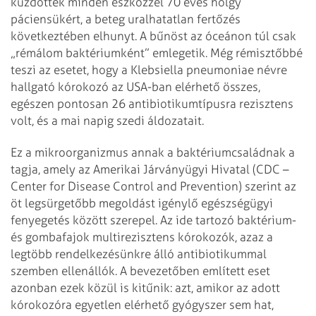
küzdöttek minden eszközzel 70 éves hölgy
páciensükért, a beteg uralhatatlan fertőzés
következtében elhunyt. A bűnöst az óceánon túl csak
„rémálom baktériumként” emlegetik. Még rémisztőbbé
teszi az esetet, hogy a Klebsiella pneumoniae névre
hallgató kórokozó az USA-ban elérhető összes,
egészen pontosan 26 antibiotikumtípusra rezisztens
volt, és a mai napig szedi áldozatait.
Ez a mikroorganizmus annak a baktériumcsaládnak a
tagja, amely az Amerikai Járványügyi Hivatal (CDC –
Center for Disease Control and Prevention) szerint az
öt legsürgetőbb megoldást igénylő egészségügyi
fenyegetés között szerepel. Az ide tartozó baktérium-
és gombafajok multi­rezisztens kórokozók, azaz a
legtöbb rendelkezésünkre álló antibiotikummal
szemben ellenállók. A bevezetőben említett eset
azonban ezek közül is kitűnik: azt, amikor az adott
kórokozóra egyetlen elérhető gyógyszer sem hat,