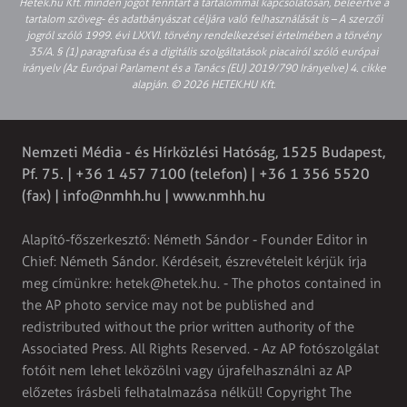
Hetek.hu Kft. minden jogot fenntart a tartalommal kapcsolatosan, beleértve a
tartalom szöveg- és adatbányászat céljára való felhasználását is – A szerzői
jogról szóló 1999. évi LXXVI. törvény rendelkezései értelmében a törvény
35/A. § (1) paragrafusa és a digitális szolgáltatások piacairól szóló európai
irányelv (Az Európai Parlament és a Tanács (EU) 2019/790 Irányelve) 4. cikke
alapján. © 2026 HETEK.HU Kft.
Nemzeti Média - és Hírközlési Hatóság, 1525 Budapest,
Pf. 75. | +36 1 457 7100 (telefon) | +36 1 356 5520
(fax) |
info@nmhh.hu
| www.nmhh.hu
Alapító-főszerkesztő: Németh Sándor - Founder Editor in
Chief: Németh Sándor. Kérdéseit, észrevételeit kérjük írja
meg címünkre:
hetek@hetek.hu
. - The photos contained in
the AP photo service may not be published and
redistributed without the prior written authority of the
Associated Press. All Rights Reserved. - Az AP fotószolgálat
fotóit nem lehet leközölni vagy újrafelhasználni az AP
előzetes írásbeli felhatalmazása nélkül! Copyright The