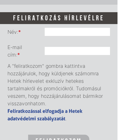
FELIRATKOZÁS HÍRLEVÉLRE
Név:
*
E-mail
cím:
*
A "feliratkozom" gombra kattintva
hozzájárulok, hogy küldjenek számomra
Hetek hírlevelet exkluzív hetekes
tartalmakról és promóciókról. Tudomásul
veszem, hogy hozzájárulásomat bármikor
visszavonhatom.
Feliratkozással elfogadja a Hetek
adatvédelmi szabályzatát
.