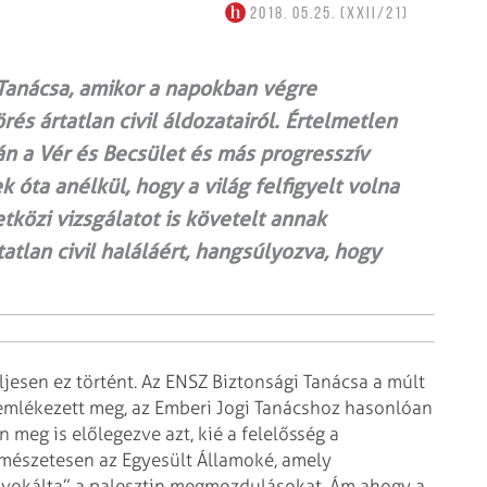
2018. 05.25. (XXII/21)
 Tanácsa, amikor a napokban végre
és ártatlan civil áldozatairól. Értelmetlen
n a Vér és Becsület és más progresszív
óta anélkül, hogy a világ felfigyelt volna
tközi vizsgálatot is követelt annak
tatlan civil haláláért, hangsúlyozva, hogy
jesen ez történt. Az ENSZ Biztonsági Tanácsa a múlt
 emlékezett meg, az Emberi Jogi Tanácshoz hasonlóan
 meg is előlegezve azt, kié a felelősség a
ermészetesen az Egyesült Államoké, amely
vokálta” a palesztin megmozdulásokat. Ám ahogy a