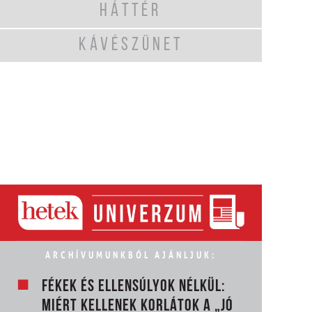
HÁTTÉR
KÁVÉSZÜNET
ARCHÍVUMUNKBÓL AJÁNLJUK:
FÉKEK ÉS ELLENSÚLYOK NÉLKÜL:
MIÉRT KELLENEK KORLÁTOK A „JÓ