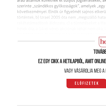
arab államok követnek el súlyos jogsértéseket; a
szerinte „szándékos gyilkosságok”, amelyek „egy
következményei. Elnök úr figyelmét sajnos elkerü
történtek, b) Izrael 2005 óta nem „megszálló hat
rakétatámadások áldozata, c) a tüntetéseket a H
hetek óta, a 14-ei véres akciónak tehát nem oka,
átköltöztetése. Husszein még azt is felrótta Izra
ez is a reakcióik „aránytalanságát” mutatja.
Tovább
Ez egy cikk a hetilapból, amit onli
Vagy vásárolja meg a 
Előfizetek