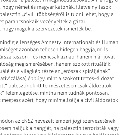
i, hogy német és magyar katonák, illetve nyilasok
palesztin „civil” többségéről is tudni lehet, hogy a
et parancsnokaik vezényel­tek a gázai
, hogy maguk a szervezetek ismerték be.
n mindig ellenséges Amnesty Internationalt és Human
lmiséget azonban teljesen hidegen hagyja, mi is
atárszakaszon – és nemcsak aznap, hanem már jóval
valóság megismerésében, hanem szokott rituáléik,
uálé és a világkép része az „erőszak spiráljának”
elativizálása) éppúgy, mint a szokott tettes–áldozat
tt” palesztinok itt természetesen csak áldozatok
ok” felemlegetése, mintha nem tudnák pontosan,
t megtesz azért, hogy minimalizálja a civil áldozatok
 módon az ENSZ nevezett emberi jogi szervezetének
osem halljuk a hangját, ha palesztin terroristák vagy