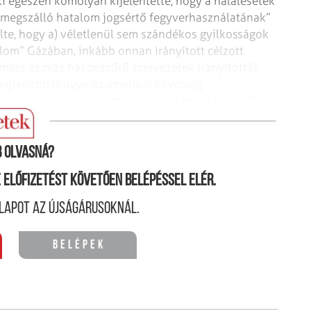
ki egészen komolyan kijelentette, hogy a halálesetek
 megszálló hatalom jogsértő fegyverhasználatának”
lte, hogy a) véletlenül sem szándékos gyilkosságok
alom” Gázában, inkább onnan irányított célzott
amasz és más hasonszőrű szervezetek irányították
 legfeljebb ürügye az amerikai követség
elnek, hogy csak egy katonája sérült meg könnyebben,
 olvasná?
ne előfizetést követően belépéssel elér.
lapot az újságárusoknál.
Belépek