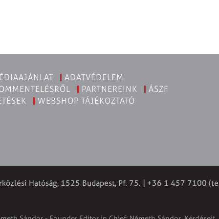
ÉDIAAJÁNLAT
ADATVÉDELEM
KOMMENTELÉSRŐL
PARTNEREINK
ÁSZF
ETÉSEK
WEBSHOP TÁJÉKOZTATÓ
rközlési Hatóság, 1525 Budapest, Pf. 75. | +36 1 457 7100 (te
émeth Sándor - Founder Editor in Chief: Németh Sándor. Kérdéseit, 