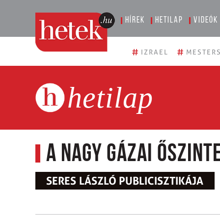
Hírek
Hetilap
Videók
#
#
IZRAEL
MESTERS
hetilap
A nagy gázai őszint
SERES LÁSZLÓ PUBLICISZTIKÁJA