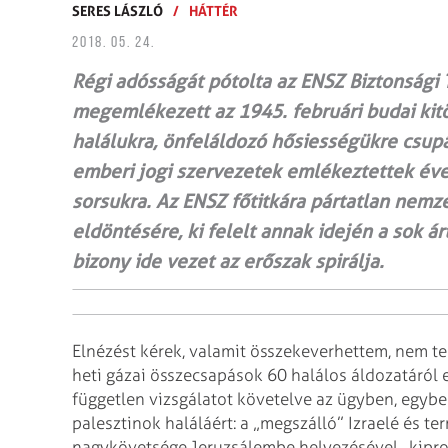
SERES LÁSZLÓ
/
HÁTTÉR
2018. 05. 24.
Régi adósságát pótolta az ENSZ Biztonsági
megemlékezett az 1945. februári budai kitör
halálukra, önfeláldozó hősiességükre csupá
emberi jogi szervezetek emlékeztettek évek 
sorsukra. Az ENSZ főtitkára pártatlan nemze
eldöntésére, ki felelt annak idején a sok ár
bizony ide vezet az erőszak spirálja.
Elnézést kérek, valamit összekeverhettem, nem tel
heti gázai összecsapások 60 halálos áldozatáról
független vizsgálatot követelve az ügyben, egyben
palesztinok haláláért: a „megszálló” Izraelé és t
nagykövetsége Jeruzsálembe helyezésével „kipro