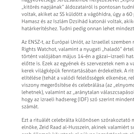
„kitörés napjának” áldozatairól is pontosan tudn
voltak, akiket az SS küldött a vágóhídra, úgy a 60 
Hamasz és az Iszlám Dzsihád katonái voltak, akik
határkerítéshez. Tudni pedig onnan lehet mindezt
Az ENSZ-t, az Európai Uniót, az Izraellel szembe
Rights Watchot, valamint a nyugati „haladó” érte
történt valójában május 14-én a gázai–izraeli h
előtte is. Ezek az egyének és szervezetek nem a 
kerek világképük fenntartásában érdekeltek. A rit
elítélése (tehát a valódi felelősségek elkenése, r
viszony megerősítése és celebrálása (az „elnyomo
lehetnek), valamint az „aránytalan válaszcsapás
hogy az izraeli hadsereg (IDF) szó szerint minden
számát.
Ezt a rituálét celebrálta különösen szórakoztató
elnöke, Zeid Raad al-Husszein, akinek valamiért s