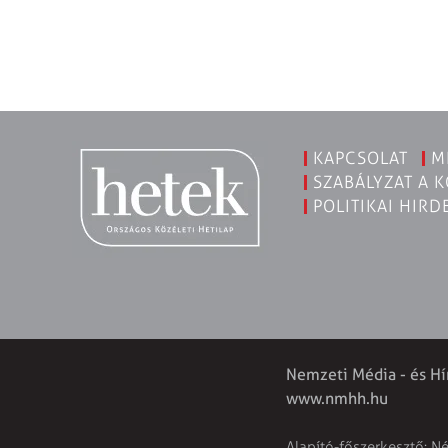
KAPCSOLAT
M
SZABÁLYZAT A 
POLITIKAI HIRD
Nemzeti Média - és Hí
www.nmhh.hu
Alapító-főszerkesztő: N