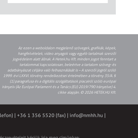
Az ezen a weboldalon megjelenő szövegek, grafikák, képek,
hangfelvételek, video anyagok vagy egyéb tartalmak szerzői
jogvédelem alatt állnak. A Hetek.hu Kft. minden jogot fenntart a
tartalommal kapcsolatosan, beleértve a tartalom szöveg- és
adatbányászat céljára való felhasználását is – A szerzői jogról szóló
1999. évi LXXVI. törvény rendelkezései értelmében a törvény 35/A. §
(1) paragrafusa és a digitális szolgáltatások piacairól szóló európai
irányelv (Az Európai Parlament és a Tanács (EU) 2019/790 Irányelve) 4.
cikke alapján. © 2026 HETEK.HU Kft.
lefon) | +36 1 356 5520 (fax) |
info@nmhh.hu
|
észrevételeit kérjük írja meg címünkre: