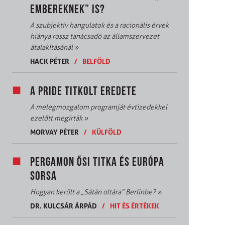
EMBEREKNEK” IS?
A szubjektív hangulatok és a racionális érvek
hiánya rossz tanácsadó az államszervezet
átalakításánál
»
HACK PÉTER
/
BELFÖLD
A PRIDE TITKOLT EREDETE
A melegmozgalom programját évtizedekkel
ezelőtt megírták
»
MORVAY PÉTER
/
KÜLFÖLD
PERGAMON ŐSI TITKA ÉS EURÓPA
SORSA
Hogyan került a „Sátán oltára” Berlinbe?
»
DR. KULCSÁR ÁRPÁD
/
HIT ÉS ÉRTÉKEK