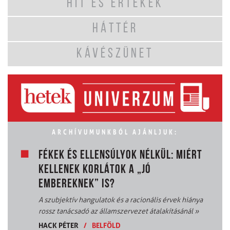
HIT ÉS ÉRTÉKEK
HÁTTÉR
KÁVÉSZÜNET
ARCHÍVUMUNKBÓL AJÁNLJUK:
FÉKEK ÉS ELLENSÚLYOK NÉLKÜL: MIÉRT
KELLENEK KORLÁTOK A „JÓ
EMBEREKNEK” IS?
A szubjektív hangulatok és a racionális érvek hiánya
rossz tanácsadó az államszervezet átalakításánál
»
HACK PÉTER
/
BELFÖLD