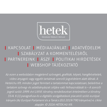
KAPCSOLAT
MÉDIAAJÁNLAT
ADATVÉDELEM
SZABÁLYZAT A KOMMENTELÉSRŐL
PARTNEREINK
ÁSZF
POLITIKAI HIRDETÉSEK
WEBSHOP TÁJÉKOZTATÓ
Az ezen a weboldalon megjelenő szövegek, grafikák, képek, hangfelvételek,
video anyagok vagy egyéb tartalmak szerzői jogvédelem alatt állnak. A
Hetek.hu Kft. minden jogot fenntart a tartalommal kapcsolatosan, beleértve a
tartalom szöveg- és adatbányászat céljára való felhasználását is – A szerzői
jogról szóló 1999. évi LXXVI. törvény rendelkezései értelmében a törvény
35/A. § (1) paragrafusa és a digitális szolgáltatások piacairól szóló európai
irányelv (Az Európai Parlament és a Tanács (EU) 2019/790 Irányelve) 4. cikke
alapján. © 2026 HETEK.HU Kft.