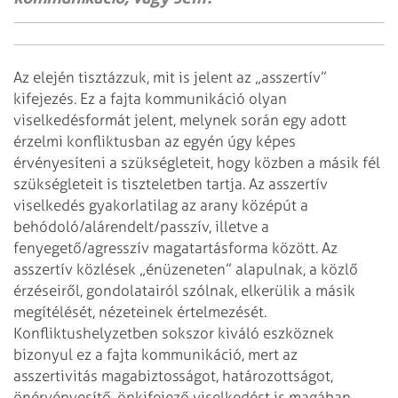
Az elején tisztázzuk, mit is jelent az „asszertív”
kifejezés. Ez a fajta kommunikáció olyan
viselkedésformát jelent, melynek során egy adott
érzelmi konfliktusban az egyén úgy képes
érvényesíteni a szükségleteit, hogy közben a másik fél
szükségleteit is tiszteletben tartja. Az asszertív
viselkedés gyakorlatilag az arany középút a
behódoló/alárendelt/passzív, illetve a
fenyegető/agresszív magatartásforma között. Az
asszertív közlések „énüzeneten” alapulnak, a közlő
érzéseiről, gondolatairól szólnak, elkerülik a másik
megítélését, nézeteinek értelmezését.
Konfliktushelyzetben sokszor kiváló eszköznek
bizonyul ez a fajta kommunikáció, mert az
asszertivitás magabiztosságot, határozottságot,
önérvényesítő, önkifejező viselkedést is magában