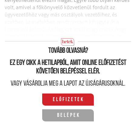
kényelmetlenül érezni magát. Egyre több olyan kérdés
volt, amivel a főkönyvelő közvetlenül fordult az
ügyvezetőhöz vagy más osztályok vezetőihez, és
ezekben az esetekben rendszeresen kihagyta őt a
kommunikációból. Utólag ezt azzal magyarázta, hogy
kímélni akarta őt, és amúgy is jó kapcsolata van az
ügyvezetővel.
Tovább olvasná?
Ez egy cikk a hetilapból, amit online előfizetést
követően belépéssel elér.
Vagy vásárolja meg a lapot az újságárusoknál.
Előfizetek
Belépek