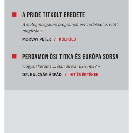
A PRIDE TITKOLT EREDETE
A melegmozgalom programját évtizedekkel ezelőtt
megírták
»
MORVAY PÉTER
/
KÜLFÖLD
PERGAMON ŐSI TITKA ÉS EURÓPA SORSA
Hogyan került a „Sátán oltára” Berlinbe?
»
DR. KULCSÁR ÁRPÁD
/
HIT ÉS ÉRTÉKEK