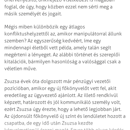
foglal, de úgy, hogy közben ezzel nem sérti meg a
másik személyét és jogait.
Mégis miben különbözik egy átlagos
konfliktushelyzettől az, amikor manipulátorral állunk
szemben? Az egyszerűség kedvéért, íme egy
mindennapi életből vett példa, amely talán segít
megérteni a lényeget. Az alábbi történet és szereplői
kitalációk, bármilyen hasonlóság a valósággal csak a
véletlen műve.
Zsuzsa évek óta dolgozott már pénzügyi vezetői
pozícióban, amikor egy új főkönyvelőt vett fel, akit
eredetileg az ügyvezető ajánlott. Az illető rendkívül
képzett, határozott és jól kommunikáló személy volt,
ezért Zsuzsa úgy érezte, hogy a lehető legjobban járt.
Az újdonsült főkönyvelő új színt és lendületet hozott a
csapatba, de egy idő után Zsuzsa kezdte