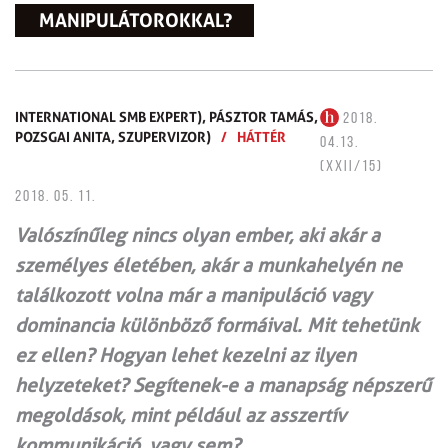
MANIPULÁTOROKKAL?
INTERNATIONAL SMB EXPERT),
PÁSZTOR TAMÁS,
2018.
POZSGAI ANITA,
SZUPERVIZOR)
/
HÁTTÉR
04.13.
(XXII/15)
2018. 05. 11.
Valószínűleg nincs olyan ember, aki akár a
személyes életében, akár a munkahelyén ne
találkozott volna már a manipuláció vagy
dominancia különböző formáival. Mit tehetünk
ez ellen? Hogyan lehet kezelni az ilyen
helyzeteket? Segítenek-e a manapság népszerű
megoldások, mint például az asszertív
kommunikáció, vagy sem?