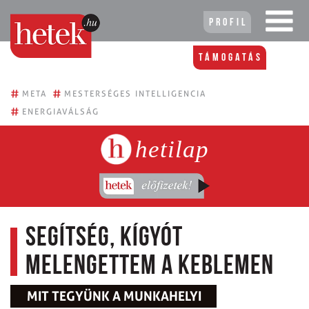
Profil
Támogatás
#
#
META
MESTERSÉGES INTELLIGENCIA
#
ENERGIAVÁLSÁG
hetilap
Segítség, kígyót
melengettem a keblemen
MIT TEGYÜNK A MUNKAHELYI