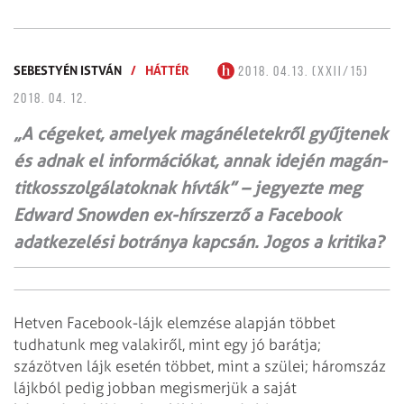
SEBESTYÉN ISTVÁN
/
HÁTTÉR
2018. 04.13. (XXII/15)
2018. 04. 12.
„A cégeket, amelyek magánéletekről gyűjtenek
és adnak el információkat, annak idején magán-
titkosszolgálatok­­nak hívták” – jegyezte meg
Edward Snowden ex-hírszerző a Facebook
adatkezelési botránya kapcsán. Jogos a kritika?
Hetven Facebook-lájk elemzése alapján többet
tudhatunk meg valakiről, mint egy jó barátja;
százötven lájk esetén többet, mint a szülei; háromszáz
lájkból pedig jobban megismerjük a saját