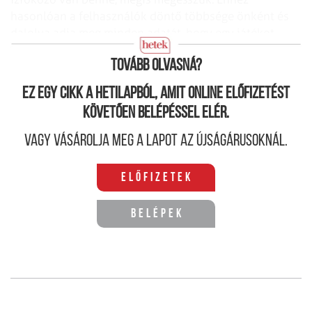
hasonlóan a felhasználók döntő többsége önként és
dalolva adja meg minden adatát, hogy egy játékot
letölthessen a telefonjára” – mondta.
Tovább olvasná?
Ez egy cikk a hetilapból, amit online előfizetést
követően belépéssel elér.
Vagy vásárolja meg a lapot az újságárusoknál.
Előfizetek
Belépek