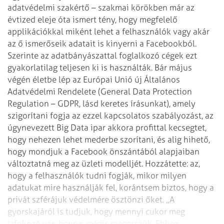
adatvédelmi szakértő – szakmai körökben már az
évtized eleje óta ismert tény, hogy megfelelő
applikációkkal miként lehet a felhasználók vagy akár
az ő ismerőseik adatait is kinyerni a Facebookból.
Szerinte az adatbányászattal foglalkozó cégek ezt
gyakorlatilag teljesen ki is használták. Bár május
végén életbe lép az Európai Unió új Általános
Adatvédelmi Rendelete (General Data Protection
Regula­tion – GDPR, lásd keretes írásunkat), amely
szigorítani fogja az ezzel kapcsolatos szabályozást, az
úgynevezett Big Data ipar akkora profittal kecsegtet,
hogy nehezen lehet mederbe szorítani, és alig hihető,
hogy mondjuk a Face­book önszántából alapjaiban
változtatná meg az üzleti modelljét. Hozzátette: az,
hogy a felhasználók tudni fogják, mikor milyen
adatukat mire használják fel, korántsem biztos, hogy a
privát szférájuk védelmére ösztönzi őket. „A
gyorskajáról is tudjuk, hogy mennyi cukor meg
ízfokozó van benne, mégis megesszük. Ehhez