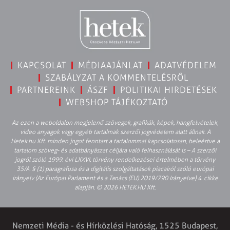
KAPCSOLAT
MÉDIAAJÁNLAT
ADATVÉDELEM
SZABÁLYZAT A KOMMENTELÉSRŐL
PARTNEREINK
ÁSZF
POLITIKAI HIRDETÉSEK
WEBSHOP TÁJÉKOZTATÓ
Az ezen a weboldalon megjelenő szövegek, grafikák, képek, hangfelvételek,
video anyagok vagy egyéb tartalmak szerzői jogvédelem alatt állnak. A
Hetek.hu Kft. minden jogot fenntart a tartalommal kapcsolatosan, beleértve a
tartalom szöveg- és adatbányászat céljára való felhasználását is – A szerzői
jogról szóló 1999. évi LXXVI. törvény rendelkezései értelmében a törvény
35/A. § (1) paragrafusa és a digitális szolgáltatások piacairól szóló európai
irányelv (Az Európai Parlament és a Tanács (EU) 2019/790 Irányelve) 4. cikke
alapján. © 2026 HETEK.HU Kft.
Nemzeti Média - és Hírközlési Hatóság, 1525 Budapest,