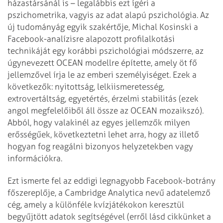
házastársánál is – legalábbis ezt ígéri a
pszichometrika, vagyis az adat alapú pszichológia. Az
új tudományág egyik szakértője, Michal Kosinski a
Facebook-analízisre alapozott profilalkotási
technikáját egy korábbi pszichológiai módszerre, az
úgynevezett OCEAN modellre építette, amely öt fő
jellemzővel írja le az emberi személyiséget. Ezek a
következők: nyitottság, lelkiismeretesség,
extrovertáltság, egyetértés, érzelmi stabilitás (ezek
angol megfelelőiből áll össze az OCEAN mozaikszó).
Abból, hogy valakinél az egyes jellemzők milyen
erősségűek, következtetni lehet arra, hogy az illető
hogyan fog reagálni bizonyos helyzetekben vagy
információkra.
Ezt ismerte fel az eddigi legnagyobb Facebook-botrány
főszereplője, a Cambridge Analytica nevű adatelemző
cég, amely a különféle kvízjátékokon keresztül
begyűjtött adatok segítségével (erről lásd cikkünket a