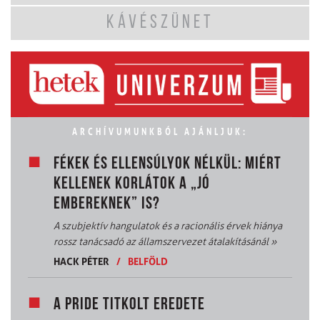
KÁVÉSZÜNET
ARCHÍVUMUNKBÓL AJÁNLJUK:
FÉKEK ÉS ELLENSÚLYOK NÉLKÜL: MIÉRT
KELLENEK KORLÁTOK A „JÓ
EMBEREKNEK” IS?
A szubjektív hangulatok és a racionális érvek hiánya
rossz tanácsadó az államszervezet átalakításánál
»
HACK PÉTER
/
BELFÖLD
A PRIDE TITKOLT EREDETE