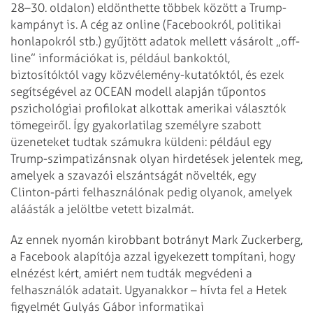
28–30. oldalon) eldönthette többek között a Trump-
kampányt is. A cég az online (Facebookról, politikai
honlapokról stb.) gyűjtött adatok mellett vásárolt „off­
line” információkat is, például bankoktól,
biztosítóktól vagy közvélemény-kutatóktól, és ezek
segítségével az OCEAN modell alapján tűpontos
pszichológiai profilokat alkottak amerikai választók
tömegeiről. Így gyakorlatilag személyre szabott
üzeneteket tudtak számukra küldeni: például egy
Trump-szimpatizánsnak olyan hirdetések jelentek meg,
amelyek a szavazói elszántságát növelték, egy
Clinton-párti felhasználónak pedig olyanok, amelyek
aláásták a jelöltbe vetett bizalmát.
Az ennek nyomán kirobbant botrányt Mark Zuckerberg,
a Facebook alapítója azzal igyekezett tompítani, hogy
elnézést kért, amiért nem tudták megvédeni a
felhasználók adatait. Ugyanakkor – hívta fel a Hetek
figyelmét Gulyás Gábor informatikai