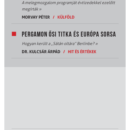
A melegmozgalom programját évtizedekkel ezelőtt
megírták
»
MORVAY PÉTER
/
KÜLFÖLD
PERGAMON ŐSI TITKA ÉS EURÓPA SORSA
Hogyan került a „Sátán oltára” Berlinbe?
»
DR. KULCSÁR ÁRPÁD
/
HIT ÉS ÉRTÉKEK