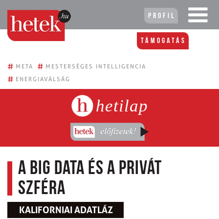
Profil
Támogatás
#
#
META
MESTERSÉGES INTELLIGENCIA
#
ENERGIAVÁLSÁG
hetilap
A Big Data és a privát
szféra
KALIFORNIAI ADATLÁZ