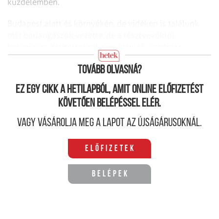
küzdelemben.
Budapest alatt és környékén, de vidéken is találunk
már barlangászok vezette, de a résztvevőktől
barlangász képzettséget nem igénylő, izgalmas
kikapcsolódási lehetőséget.
Tovább olvasná?
Ez egy cikk a hetilapból, amit online előfizetést
követően belépéssel elér.
Vagy vásárolja meg a lapot az újságárusoknál.
Előfizetek
Belépek