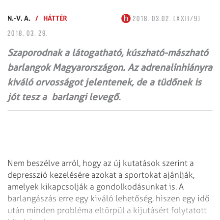
N.-V. A.
/
HÁTTÉR
2018. 03.02. (XXII/9)
2018. 03. 29.
Szaporodnak a látogatható, kúszható-mászható
barlangok Magyarországon. Az adrenalinhiányra
kiváló orvosságot jelentenek, de a tüdőnek is
jót tesz a barlangi levegő.
Nem beszélve arról, hogy az új kutatások szerint a
depresszió kezelésére azokat a sportokat ajánlják,
amelyek kikapcsolják a gondolkodásunkat is. A
barlangászás erre egy kiváló lehetőség, hiszen egy idő
után minden probléma eltörpül a kijutásért folytatott