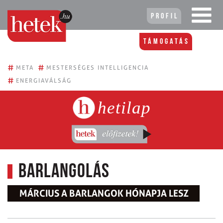
Profil
Támogatás
#
#
META
MESTERSÉGES INTELLIGENCIA
#
ENERGIAVÁLSÁG
hetilap
Barlangolás
MÁRCIUS A BARLANGOK HÓNAPJA LESZ