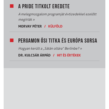
A PRIDE TITKOLT EREDETE
A melegmozgalom programját évtizedekkel ezelőtt
megírták
»
MORVAY PÉTER
/
KÜLFÖLD
PERGAMON ŐSI TITKA ÉS EURÓPA SORSA
Hogyan került a „Sátán oltára” Berlinbe?
»
DR. KULCSÁR ÁRPÁD
/
HIT ÉS ÉRTÉKEK