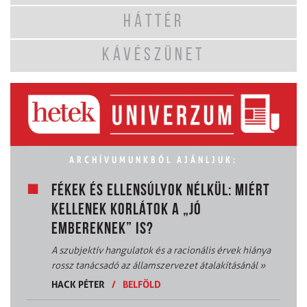
HÁTTÉR
KÁVÉSZÜNET
ARCHÍVUMUNKBÓL AJÁNLJUK:
FÉKEK ÉS ELLENSÚLYOK NÉLKÜL: MIÉRT
KELLENEK KORLÁTOK A „JÓ
EMBEREKNEK” IS?
A szubjektív hangulatok és a racionális érvek hiánya
rossz tanácsadó az államszervezet átalakításánál
»
HACK PÉTER
/
BELFÖLD