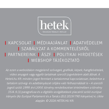
KAPCSOLAT
MÉDIAAJÁNLAT
ADATVÉDELEM
SZABÁLYZAT A KOMMENTELÉSRŐL
PARTNEREINK
ÁSZF
POLITIKAI HIRDETÉSEK
WEBSHOP TÁJÉKOZTATÓ
Az ezen a weboldalon megjelenő szövegek, grafikák, képek, hangfelvételek,
video anyagok vagy egyéb tartalmak szerzői jogvédelem alatt állnak. A
Hetek.hu Kft. minden jogot fenntart a tartalommal kapcsolatosan, beleértve a
tartalom szöveg- és adatbányászat céljára való felhasználását is – A szerzői
jogról szóló 1999. évi LXXVI. törvény rendelkezései értelmében a törvény
35/A. § (1) paragrafusa és a digitális szolgáltatások piacairól szóló európai
irányelv (Az Európai Parlament és a Tanács (EU) 2019/790 Irányelve) 4. cikke
alapján. © 2026 HETEK.HU Kft.