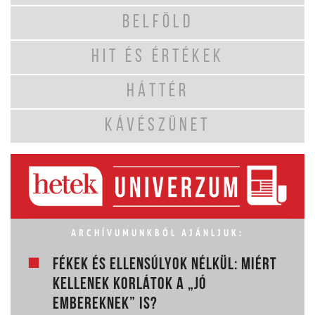
BELFÖLD
HIT ÉS ÉRTÉKEK
HÁTTÉR
KÁVÉSZÜNET
ARCHÍVUMUNKBÓL AJÁNLJUK:
FÉKEK ÉS ELLENSÚLYOK NÉLKÜL: MIÉRT
KELLENEK KORLÁTOK A „JÓ
EMBEREKNEK” IS?