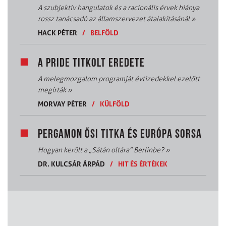
A szubjektív hangulatok és a racionális érvek hiánya
rossz tanácsadó az államszervezet átalakításánál
»
HACK PÉTER
/
BELFÖLD
A PRIDE TITKOLT EREDETE
A melegmozgalom programját évtizedekkel ezelőtt
megírták
»
MORVAY PÉTER
/
KÜLFÖLD
PERGAMON ŐSI TITKA ÉS EURÓPA SORSA
Hogyan került a „Sátán oltára” Berlinbe?
»
DR. KULCSÁR ÁRPÁD
/
HIT ÉS ÉRTÉKEK