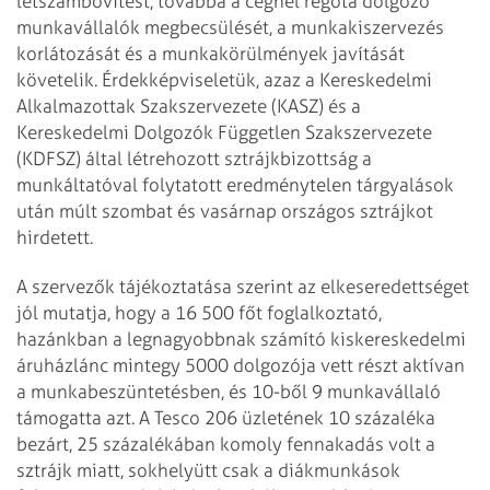
létszámbővítést, továbbá a cégnél rég­óta dolgozó
munkavállalók megbecsülését, a munkakiszervezés
korlátozását és a munkakörülmények javítását
követelik. Érdekképviseletük, azaz a Kereskedelmi
Alkalmazottak Szakszervezete (KASZ) és a
Kereskedelmi Dolgozók Független Szakszervezete
(KDFSZ) által létrehozott sztrájkbizottság a
munkáltatóval folytatott eredménytelen tárgyalások
után múlt szombat és vasárnap országos sztrájkot
hirdetett.
A szervezők tájékoztatása szerint az elkeseredettséget
jól mutatja, hogy a 16 500 főt foglalkoztató,
hazánkban a legnagyobbnak számító kiskereskedelmi
áruházlánc mintegy 5000 dolgozója vett részt aktívan
a munkabeszüntetésben, és 10-ből 9 munkavállaló
támogatta azt. A Tesco 206 üzletének 10 százaléka
bezárt, 25 százalékában komoly fennakadás volt a
sztrájk miatt, sokhelyütt csak a diákmunkások