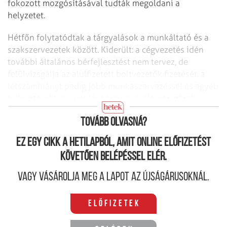
fokozott mozgósításával tudták megoldani a
helyzetet.
Hétfőn folytatódtak a tárgyalások a munkáltató és a
szakszervezetek között. Kiderült: a cégvezetés idén
további általános bérfejlesztést nem tervez, de
felülvizsgálja az alulfizetett boltvezetők fizetését, a
létszámhiányt pedig jobb munkaszervezéssel és egyéb
fejlesztésekkel – például önkiszolgáló pénztárak
számának növelésével – kívánja enyhíteni.
Tovább olvasná?
Ez egy cikk a hetilapból, amit online előfizetést
követően belépéssel elér.
Vagy vásárolja meg a lapot az újságárusoknál.
Előfizetek