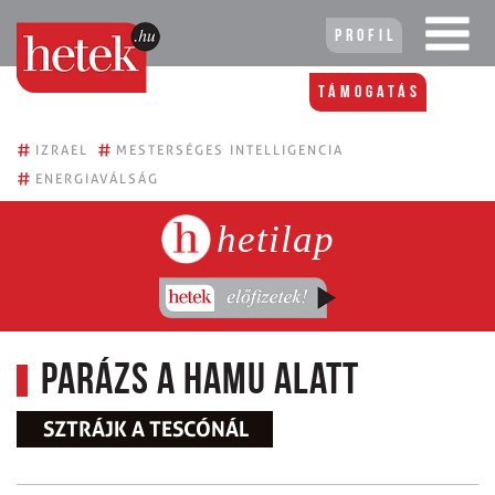
Profil
Támogatás
#
#
IZRAEL
MESTERSÉGES INTELLIGENCIA
#
ENERGIAVÁLSÁG
hetilap
Parázs a hamu alatt
SZTRÁJK A TESCÓNÁL