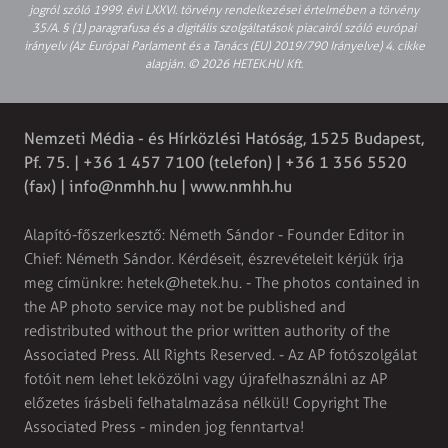
jogról szóló 1999. évi LXXVI. törvény rendelkezései értelmében a törvény
35/A. § (1) paragrafusa és a digitális szolgáltatások piacairól szóló európai
irányelv (Az Európai Parlament és a Tanács (EU) 2019/790 Irányelve) 4. cikke
alapján. © 2026 HETEK.HU Kft.
Nemzeti Média - és Hírközlési Hatóság, 1525 Budapest,
Pf. 75. | +36 1 457 7100 (telefon) | +36 1 356 5520
(fax) |
info@nmhh.hu
| www.nmhh.hu
Alapító-főszerkesztő: Németh Sándor - Founder Editor in
Chief: Németh Sándor. Kérdéseit, észrevételeit kérjük írja
meg címünkre:
hetek@hetek.hu
. - The photos contained in
the AP photo service may not be published and
redistributed without the prior written authority of the
Associated Press. All Rights Reserved. - Az AP fotószolgálat
fotóit nem lehet leközölni vagy újrafelhasználni az AP
előzetes írásbeli felhatalmazása nélkül! Copyright The
Associated Press - minden jog fenntartva!