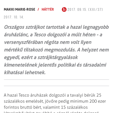
MAKKI MARIE-ROSE
/
HÁTTÉR
2017. 09.15. (XXI/37)
2017. 10. 14.
Országos sztrájkot tartottak a hazai legnagyobb
áruházlánc, a Tesco dolgozói a múlt héten - a
versenyszférában régóta nem volt ilyen
mértékű tiltakozó megmozdulás. A helyzet nem
egyedi, ezért a sztrájktárgyalások
kimenetelének jelentős politikai és társadalmi
kihatásai lehetnek.
A hazai Tesco áruházak dolgozói a tavalyi bérük 25
százalékos emelését, jövőre pedig minimum 200 ezer
forintos bruttó bért, valamint 15 százalékos