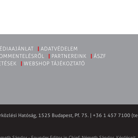
ÉDIAAJÁNLAT
ADATVÉDELEM
KOMMENTELÉSRŐL
PARTNEREINK
ÁSZF
ETÉSEK
WEBSHOP TÁJÉKOZTATÓ
rközlési Hatóság, 1525 Budapest, Pf. 75. | +36 1 457 7100 (te
émeth Sándor - Founder Editor in Chief: Németh Sándor. Kérdéseit, 