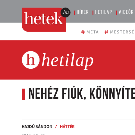
Hírek
Hetilap
Videók
#
#
META
MESTERSÉ
hetilap
Nehéz fiúk, könnyít
HAJDÚ SÁNDOR
/
HÁTTÉR