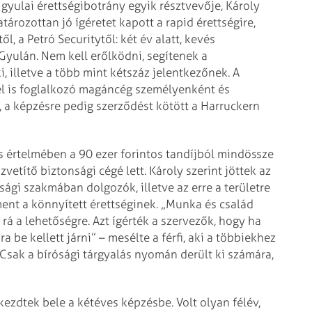
gyulai érettségibotrány egyik résztvevője, Károly
tározottan jó ígéretet kapott a rapid érettségire,
, a Petró Securitytől: két év alatt, kevés
 Gyulán. Nem kell erőlködni, segítenek a
ki, illetve a több mint kétszáz jelentkezőnek. A
sel is foglalkozó magáncég személyenként és
l, a képzésre pedig szerződést kötött a Harruckern
s értelmében a 90 ezer forintos tandíjból mindössze
zvetítő biztonsági cégé lett. Károly szerint jöttek az
sági szakmában dolgozók, illetve az erre a területre
ent a könnyített érettséginek. „Munka és család
rá a lehetőségre. Azt ígérték a szervezők, hogy ha
 be kellett járni” – mesélte a férfi, aki a többiekhez
 Csak a bírósági tárgyalás nyomán derült ki számára,
zdtek bele a kétéves képzésbe. Volt olyan félév,