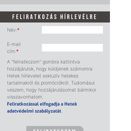
FELIRATKOZÁS HÍRLEVÉLRE
Név:
*
E-mail
cím:
*
A "feliratkozom" gombra kattintva
hozzájárulok, hogy küldjenek számomra
Hetek hírlevelet exkluzív hetekes
tartalmakról és promóciókról. Tudomásul
veszem, hogy hozzájárulásomat bármikor
visszavonhatom.
Feliratkozással elfogadja a Hetek
adatvédelmi szabályzatát
.