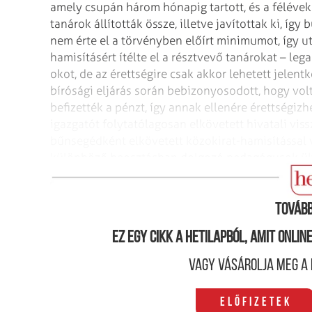
amely csupán három hónapig tartott, és a féléve
tanárok állították össze, illetve javítottak ki, í
nem érte el a törvényben előírt minimumot, így utó
hamisításért ítélte el a résztvevő tanárokat – leg
okot, de az érettségire csak akkor lehetett jelent
bírósági eljárás során bebizonyosodott, hogy volta
befizették a pénzt, így annak ellenére érettségizh
igazgatót folytatólagosan elkövetett hivatali viss
bűnsegédként elkövetett közokirat-hamisítással 
különböző beosztásban dolgozó pedagógusok ültek
vezetője ellen nem emelt vádat az ügyészség, csu
Tovább
Ez egy cikk a hetilapból, amit onli
Vagy vásárolja meg a 
Előfizetek