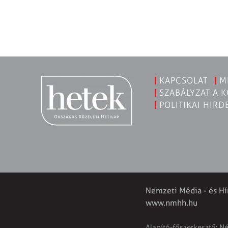
KAPCSOLAT
M
SZABÁLYZAT A 
POLITIKAI HIRD
Nemzeti Média - és Hí
www.nmhh.hu
Alapító-főszerkesztő: N