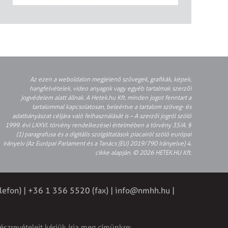
Az ezen a weboldalon megjelenő szövegek, grafikák, képek,
hangfelvételek, video anyagok vagy egyéb tartalmak szerzői
jogvédelem alatt állnak. A Hetek.hu Kft. minden jogot fenntart a
tartalommal kapcsolatosan, beleértve a tartalom szöveg- és
adatbányászat céljára való felhasználását is – A szerzői jogról szóló
1999. évi LXXVI. törvény rendelkezései értelmében a törvény 35/A. §
(1) paragrafusa és a digitális szolgáltatások piacairól szóló európai
irányelv (Az Európai Parlament és a Tanács (EU) 2019/790 Irányelve) 4.
cikke alapján. © 2026 HETEK.HU Kft.
lefon) | +36 1 356 5520 (fax) |
info@nmhh.hu
|
észrevételeit kérjük írja meg címünkre: