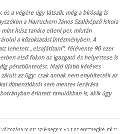
 és a végére úgy látszik, még a bíróság is
ényszéken a Harruckern János Szakképző Iskola
 mint húsz tanára elleni per, miután
árolni a közoktatási intézményben. A
t lehetett „elsajátítani”, félévente 90 ezer
perben első fokon az igazgató és helyettese is
edig pénzbüntetést. Majd újabb kétéves
 zárult az ügy: csak annak nem enyhítették az
tikai dimenzióktól sem mentes lezárása
botrányban érintett tanulókban is, akik úgy
változása miatt szükségem volt az érettségire, mint