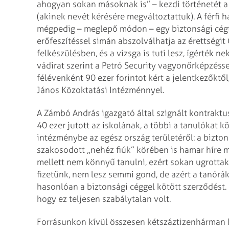
ahogyan sokan másoknak is” – kezdi történetét a 
(akinek nevét kérésére megváltoztattuk). A férfi ha
mégpedig – meg­lepő módon – egy biztonsági cégtől
erőfeszítéssel simán abszolválhatja az érettségit
felkészülésben, és a vizsga is tuti lesz, ígérték ne
vádirat szerint a Petró Security vagyonőrképzés
félévenként 90 ezer forintot kért a jelentkezőktő
János Közoktatási Intézménnyel.
A Zámbó András igazgató által szignált kontraktu
40 ezer jutott az iskolának, a többi a tanulókat kö
intézménybe az egész ország területéről: a bizton
szakosodott „nehéz fiúk” körében is hamar híre m
mellett nem könnyű tanulni, ezért sokan ugrottak 
fizetünk, nem lesz semmi gond, de azért a tanórákra
hasonlóan a biztonsági céggel kötött szerződést.
hogy ez teljesen szabálytalan volt.
Forrásunkon kívül összesen kétszáztizenhárman ke