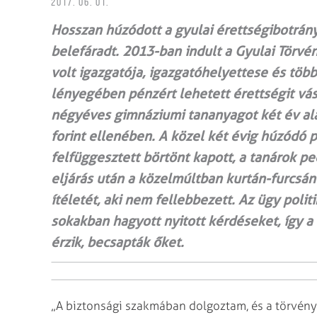
2017. 06. 01.
Hosszan húzódott a gyulai érettségibotrány,
belefáradt. 2013-ban indult a Gyulai Törv
volt igazgatója, igazgatóhelyettese és több
lényegében pénzért lehetett érettségit vás
négyéves gimnáziumi tananyagot két év alat
forint ellenében. A közel két évig húzódó 
felfüggesztett börtönt kapott, a tanárok p
eljárás után a közelmúltban kurtán-furcsán
ítéletét, aki nem fellebbezett. Az ügy poli
sokakban hagyott nyitott kérdéseket, így a 
érzik, becsapták őket.
„A biztonsági szakmában dolgoztam, és a törvény 