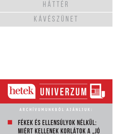
HÁTTÉR
KÁVÉSZÜNET
ARCHÍVUMUNKBÓL AJÁNLJUK:
FÉKEK ÉS ELLENSÚLYOK NÉLKÜL:
MIÉRT KELLENEK KORLÁTOK A „JÓ