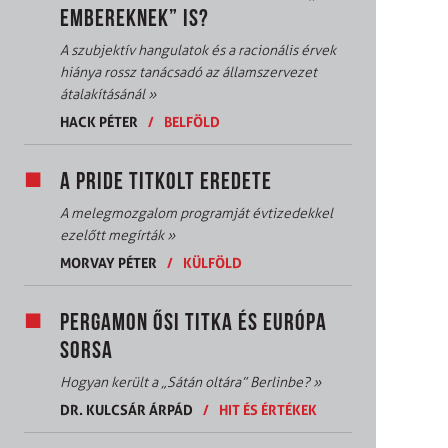
EMBEREKNEK” IS?
A szubjektív hangulatok és a racionális érvek
hiánya rossz tanácsadó az államszervezet
átalakításánál
»
HACK PÉTER
/
BELFÖLD
A PRIDE TITKOLT EREDETE
A melegmozgalom programját évtizedekkel
ezelőtt megírták
»
MORVAY PÉTER
/
KÜLFÖLD
PERGAMON ŐSI TITKA ÉS EURÓPA
SORSA
Hogyan került a „Sátán oltára” Berlinbe?
»
DR. KULCSÁR ÁRPÁD
/
HIT ÉS ÉRTÉKEK