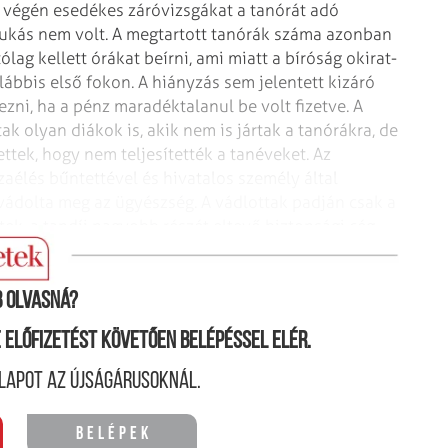
k végén esedékes záróvizsgákat a tanórát adó
gy bukás nem volt. A megtartott tanórák száma azonban
lag kellett órákat beírni, ami miatt a bíróság okirat-
alábbis első fokon. A hiányzás sem jelentett kizáró
kezni, ha a pénz maradéktalanul be volt fizetve. A
k olyan diákok is, akik nem is jártak a tanórákra, de
ettek, hogy nem teljesítették a tanéveket. Az
zaélés bűntettével és hivatalos személy által
vádolta meg az ügyészség. A vádlottak padján csak a
, a tandíj nagyobb részét eltevő biztonsági cég
pán tanúként hallgatták ki a perben.
 olvasná?
ne előfizetést követően belépéssel elér.
lapot az újságárusoknál.
Belépek