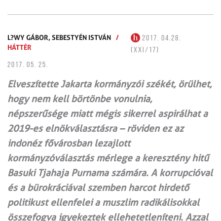
L?WY GÁBOR,
SEBESTYÉN ISTVÁN
/
2017. 04.28.
HÁTTÉR
(XXI/17)
2017. 05. 25.
Elveszítette Jakarta kormányzói székét, örülhet,
hogy nem kell börtönbe vonulnia,
népszerűsége miatt mégis sikerrel aspirálhat a
2019-es elnökválasztásra – röviden ez az
indonéz fővárosban lezajlott
kormányzóválasztás mérlege a keresztény hitű
Basuki Tjahaja Purnama számára. A korrupcióval
és a bürokráciával szemben harcot hirdető
politikust ellenfelei a muszlim radikálisokkal
összefogva igyekeztek ellehetetleníteni. Azzal