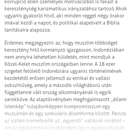
korrupció ellen személyes motivációból is fakad: a
kereszténység karizmatikus irányzatához tartozó Ahok
ugyanis gyakorló hívő, aki minden reggel négy órakor
imával kezdi a napot, és politikai alapelveit a Biblia
tanításaira alapozza.
Érdemes megjegyezni: az, hogy muszlim többséget
keresztény hitű kormányzó igazgasson, Indonéziában
nem annyira lehetetlen küldetés, mint mondjuk a
Közel-Kelet muszlim országaiban lenne. A 18 ezer
szigetet felölelő Indonéziára ugyanis történelmének
kezdetétől erősen jellemző az etnikai és vallási
sokszínűség, amely a második világháború után
függetlenné vált ország alkotmányának is egyik
sarokköve. Az alaptörvényben megfogalmazott „állami
istenkép” tulajdonképpen kompromisszum egy
muzulmán és egy szekuláris államforma között. Persze
az iszlám kiemelkedik az „egyenlő” vallások sorából –
ám az egyistenhívő kisebbségek így is gyakorolhatják