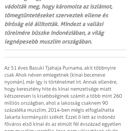
vádolták meg, hogy káromolta az iszlámot,
tömegtüntetéseket szerveztek ellene és
bíróság elé állították. Mindezt a vallási
türelmére büszke Indonéziában, a világ
legnépesebb muszlim országában.
Az 51 éves Basuki Tjahaja Purnama, akit többnyire
csak Ahok néven emlegetnek (kínai beceneve
nyomán), már így is történelmet írt. Annak ellenére,
hogy keresztény hite és kínai nemzetisége miatt
kétszeresen is kisebbséginek számít a több mint 260
milliós országban, ahol a lakosság csaknem 90
százaléka muszlim, 2014-ben mégis elfoglalhatta
Jakarta kormányzói székét. Ezzel ő lett az indonéz
főváros első kínai és az elmúlt fél évszázad egyetlen
nem muszlim vezetője. Igaz, nem választások révén