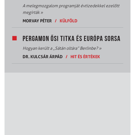
A melegmozgalom programját évtizedekkel ezelőtt
megírták
»
MORVAY PÉTER
/
KÜLFÖLD
PERGAMON ŐSI TITKA ÉS EURÓPA SORSA
Hogyan került a „Sátán oltára” Berlinbe?
»
DR. KULCSÁR ÁRPÁD
/
HIT ÉS ÉRTÉKEK