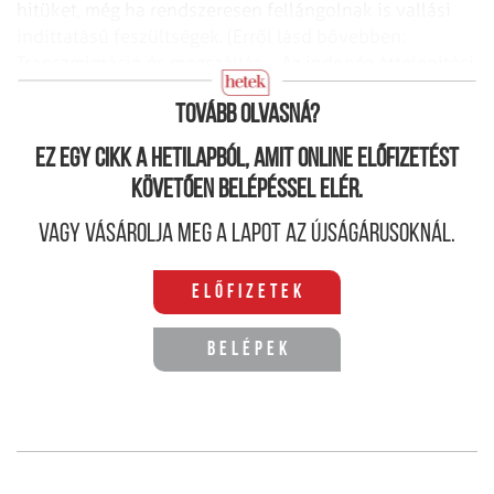
hitüket, még ha rendszeresen fellángolnak is vallási
indíttatású feszültségek. (Erről lásd bővebben:
Transzmigráció és megszállás – Az indonéz áttelepítési
program tanulságai, Hetek, 2016. 09. 30.)
Tovább olvasná?
Ez egy cikk a hetilapból, amit online előfizetést
követően belépéssel elér.
Vagy vásárolja meg a lapot az újságárusoknál.
Előfizetek
Belépek