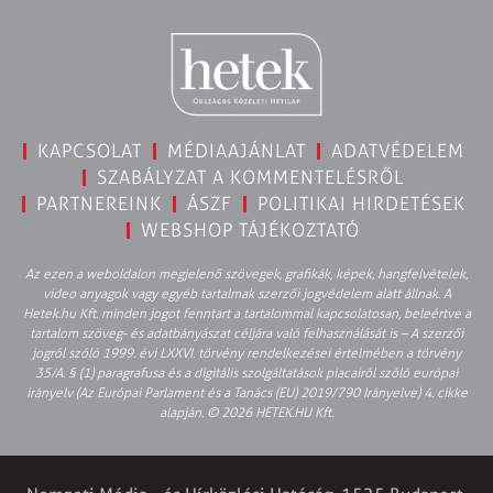
KAPCSOLAT
MÉDIAAJÁNLAT
ADATVÉDELEM
SZABÁLYZAT A KOMMENTELÉSRŐL
PARTNEREINK
ÁSZF
POLITIKAI HIRDETÉSEK
WEBSHOP TÁJÉKOZTATÓ
Az ezen a weboldalon megjelenő szövegek, grafikák, képek, hangfelvételek,
video anyagok vagy egyéb tartalmak szerzői jogvédelem alatt állnak. A
Hetek.hu Kft. minden jogot fenntart a tartalommal kapcsolatosan, beleértve a
tartalom szöveg- és adatbányászat céljára való felhasználását is – A szerzői
jogról szóló 1999. évi LXXVI. törvény rendelkezései értelmében a törvény
35/A. § (1) paragrafusa és a digitális szolgáltatások piacairól szóló európai
irányelv (Az Európai Parlament és a Tanács (EU) 2019/790 Irányelve) 4. cikke
alapján. © 2026 HETEK.HU Kft.