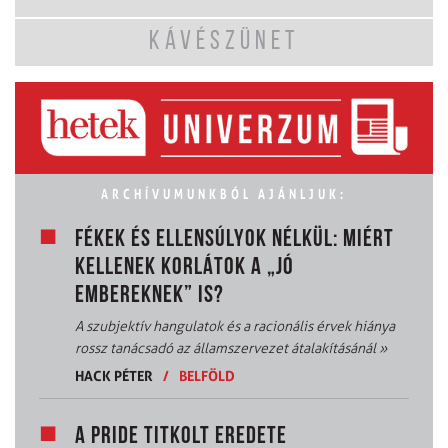
KÁVÉSZÜNET
ARCHÍVUMUNKBÓL AJÁNLJUK:
FÉKEK ÉS ELLENSÚLYOK NÉLKÜL: MIÉRT
KELLENEK KORLÁTOK A „JÓ
EMBEREKNEK” IS?
A szubjektív hangulatok és a racionális érvek hiánya
rossz tanácsadó az államszervezet átalakításánál
»
HACK PÉTER
/
BELFÖLD
A PRIDE TITKOLT EREDETE