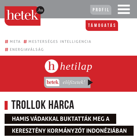
Profil
Támogatás
#
#
META
MESTERSÉGES INTELLIGENCIA
#
ENERGIAVÁLSÁG
hetilap
Trollok harca
HAMIS VÁDAKKAL BUKTATTÁK MEG A
KERESZTÉNY KORMÁNYZÓT INDONÉZIÁBAN