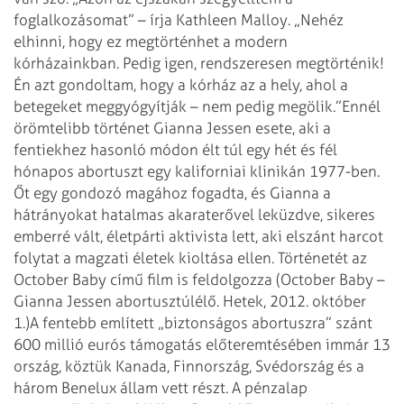
foglalkozásomat” – írja Kathleen Malloy. „Nehéz
elhinni, hogy ez megtörténhet a modern
kórházainkban. Pedig igen, rendszeresen megtörténik!
Én azt gondoltam, hogy a kórház az a hely, ahol a
betegeket meggyógyítják – nem pedig megölik.”
Ennél
örömtelibb történet Gianna Jessen esete, aki a
fentiekhez hasonló módon élt túl egy hét és fél
hónapos abortuszt egy kaliforniai klinikán 1977-ben.
Őt egy gondozó magához fogadta, és Gianna a
hátrányokat hatalmas akaraterővel leküzdve, sikeres
emberré vált, életpárti aktivista lett, aki elszánt harcot
folytat a magzati életek kioltása ellen. Történetét az
October Baby című film is feldolgozza (October Baby –
Gianna Jessen abortusztúlélő. Hetek, 2012. október
1.)
A fentebb említett „biztonságos abortuszra” szánt
600 millió eurós támogatás előteremtésében immár 13
ország, köztük Kanada, Finnország, Svédország és a
három Benelux állam vett részt. A pénzalap