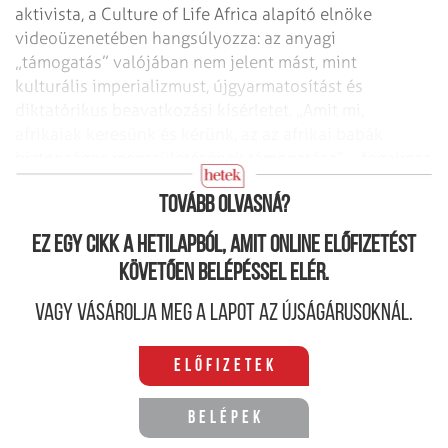
aktivista, a Culture of Life Africa alapító elnöke
videoüzenetében hangsúlyozza: az anyagi
„támogatás” valójában nem jelent mást, mint
kulturális imperializmust, újgyarmatosítást és
diktatórikus beavatkozási kísérletet. „Amit mi,
afrikaiak keresünk és kérünk, az az afrikai babák
biztonságos megszületésének támogatása” – fogalmaz
üzenetében a szervezet alapító elnök asszonya.
Tovább olvasná?
Ez egy cikk a hetilapból, amit online előfizetést
követően belépéssel elér.
Vagy vásárolja meg a lapot az újságárusoknál.
Előfizetek
Belépek