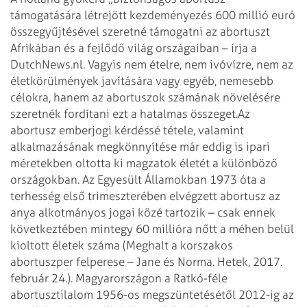
támogatására létrejött kezdeményezés 600 millió euró
összegyűjtésével szeretné támogatni az abortuszt
Afrikában és a fejlődő világ országaiban – írja a
DutchNews.nl. Vagyis nem ételre, nem ivóvízre, nem az
életkörülmények javítására vagy egyéb, nemesebb
célokra, hanem az abortuszok számának növelésére
szeretnék fordítani ezt a hatalmas összeget.
Az
abortusz emberjogi kérdéssé tétele, valamint
alkalmazásának megkönnyítése már eddig is ipari
méretekben oltotta ki magzatok életét a különböző
országokban. Az Egyesült Államokban 1973 óta a
terhesség első trimeszterében elvégzett abortusz az
anya alkotmányos jogai közé tartozik – csak ennek
következtében mintegy 60 millióra nőtt a méhen belül
kioltott életek száma (Meghalt a korszakos
abortuszper felperese – Jane és Norma. Hetek, 2017.
február 24.). Magyarországon a Ratkó-féle
abortusztilalom 1956-os megszüntetésétől 2012-ig az