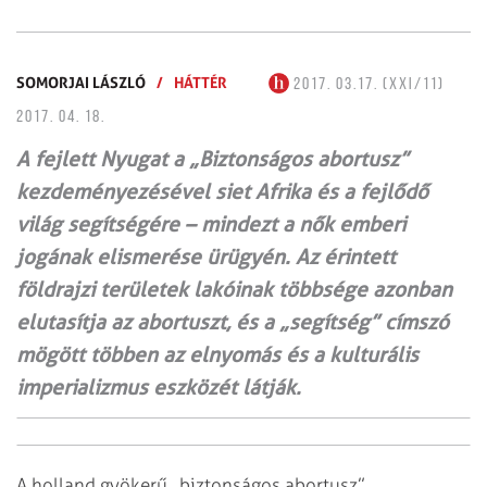
SOMORJAI LÁSZLÓ
/
HÁTTÉR
2017. 03.17. (XXI/11)
2017. 04. 18.
A fejlett Nyugat a „Biztonságos abortusz”
kezdeményezésével siet Afrika és a fejlődő
világ segítségére – mindezt a nők emberi
jogának elismerése ürügyén. Az érintett
földrajzi területek lakóinak többsége azonban
elutasítja az abortuszt, és a „segítség” címszó
mögött többen az elnyomás és a kulturális
imperializmus eszközét látják.
A holland gyökerű „biztonságos abortusz”