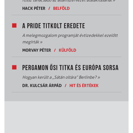
rossz tanácsadó az államszervezet átalakításánál
»
HACK PÉTER
/
BELFÖLD
A PRIDE TITKOLT EREDETE
A melegmozgalom programját évtizedekkel ezelőtt
megírták
»
MORVAY PÉTER
/
KÜLFÖLD
PERGAMON ŐSI TITKA ÉS EURÓPA SORSA
Hogyan került a „Sátán oltára” Berlinbe?
»
DR. KULCSÁR ÁRPÁD
/
HIT ÉS ÉRTÉKEK