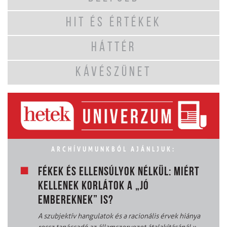
HIT ÉS ÉRTÉKEK
HÁTTÉR
KÁVÉSZÜNET
ARCHÍVUMUNKBÓL AJÁNLJUK:
FÉKEK ÉS ELLENSÚLYOK NÉLKÜL: MIÉRT
KELLENEK KORLÁTOK A „JÓ
EMBEREKNEK” IS?
A szubjektív hangulatok és a racionális érvek hiánya