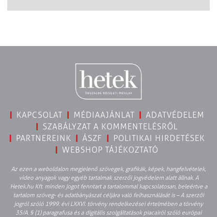
KAPCSOLAT
MÉDIAAJÁNLAT
ADATVÉDELEM
SZABÁLYZAT A KOMMENTELÉSRŐL
PARTNEREINK
ÁSZF
POLITIKAI HIRDETÉSEK
WEBSHOP TÁJÉKOZTATÓ
Az ezen a weboldalon megjelenő szövegek, grafikák, képek, hangfelvételek,
video anyagok vagy egyéb tartalmak szerzői jogvédelem alatt állnak. A
Hetek.hu Kft. minden jogot fenntart a tartalommal kapcsolatosan, beleértve a
tartalom szöveg- és adatbányászat céljára való felhasználását is – A szerzői
jogról szóló 1999. évi LXXVI. törvény rendelkezései értelmében a törvény
35/A. § (1) paragrafusa és a digitális szolgáltatások piacairól szóló európai