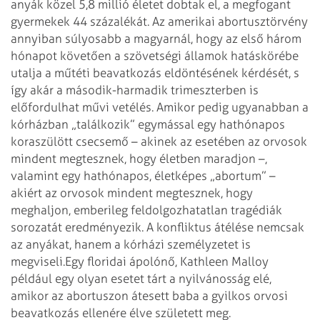
anyák közel 5,8 millió életet dobtak el, a megfogant
gyermekek 44 százalékát. Az amerikai abortusztörvény
annyiban súlyosabb a magyarnál, hogy az első három
hónapot követően a szövetségi államok hatáskörébe
utalja a műtéti beavatkozás eldöntésének kérdését, s
így akár a második-harmadik trimeszterben is
előfordulhat művi vetélés. Amikor pedig ugyanabban a
kórházban „találkozik” egymással egy hathónapos
koraszülött csecsemő – akinek az esetében az orvosok
mindent megtesznek, hogy életben maradjon –,
valamint egy hathónapos, életképes „abortum” –
akiért az orvosok mindent megtesznek, hogy
meghaljon, emberileg feldolgozhatatlan tragédiák
sorozatát eredményezik. A konfliktus átélése nemcsak
az anyákat, hanem a kórházi személyzetet is
megviseli.
Egy floridai ápolónő, Kathleen Malloy
például egy olyan esetet tárt a nyilvánosság elé,
amikor az abortuszon átesett baba a gyilkos orvosi
beavatkozás ellenére élve született meg.