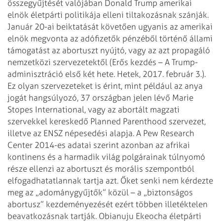
összegyűjtését valójában Donald Trump amerikai
elnök életpárti politikája elleni tiltakozásnak szánják.
Január 20-ai beiktatását követően ugyanis az amerikai
elnök megvonta az adófizetők pénzéből történő állami
támogatást az abortuszt nyújtó, vagy az azt propagáló
nemzetközi szervezetektől (Erős kezdés – A Trump-
adminisztráció első két hete. Hetek, 2017. február 3.).
Ez olyan szervezeteket is érint, mint például az anya
jogát hangsúlyozó, 37 országban jelen lévő Marie
Stopes International, vagy az abortált magzati
szervekkel kereskedő Planned Parenthood szervezet,
illetve az ENSZ népesedési alapja. A Pew Research
Center 2014-es adatai szerint azonban az afrikai
kontinens és a harmadik világ polgárainak túlnyomó
része ellenzi az abortuszt és morális szempontból
elfogadhatatlannak tartja azt. Őket senki nem kérdezte
meg az „adománygyűjtők” közül – a „biztonságos
abortusz” kezdeményezését ezért többen illetéktelen
beavatkozásnak tartják. Obianuju Ekeocha életpárti