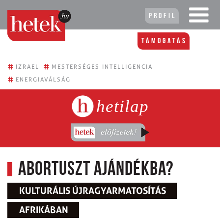
Profil
Támogatás
#
#
IZRAEL
MESTERSÉGES INTELLIGENCIA
#
ENERGIAVÁLSÁG
hetilap
Abortuszt ajándékba?
KULTURÁLIS ÚJRAGYARMATOSÍTÁS
AFRIKÁBAN