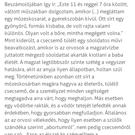
Beszámolójában így ír: „Este 11 és reggel 7 óra között,
váltott műszakban dolgoztam, amikor (…) megláttam
egy mózeskosarat, a gyerekszobán kívül. Ott sírt egy
gyönyörű, formás kisbaba, de volt rajta valami
különös. Olyan volt a bőre, mintha megégett volna.”
Mint kiderült, a csecsemő túlélt egy sóoldatos művi
beavatkozást, amikor is az orvosok a magzatvízbe
juttatott mérgező sóoldattal akarták kioltani a baba
életét. A magzat legtöbbször szinte szétég a vegyszer
hatására, akit az anyja ilyen állapotban, holtan szül
meg. Történetünkben azonban ott sírt a
mózeskosárban magára hagyva az életerős, túlélő
csecsemő, de a személyzet minden segítséget
megtagadva arra várt, hogy meghaljon. Más esetben
egy vödörbe rakták, és a vödör tetejét lefedték annak
érdekében, hogy gyorsabban megfulladjon. Általános
az az orvosi vélekedés, hogy ilyen esetben a szülők
szándéka szerint „abortumról”, nem pedig csecsemőről
van szó. „Azon az éjszakán szégyelltem a