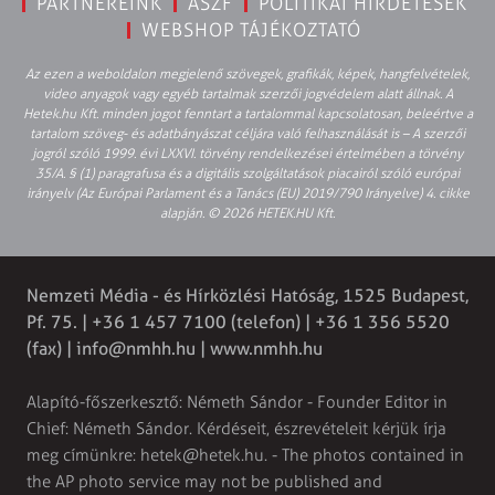
PARTNEREINK
ÁSZF
POLITIKAI HIRDETÉSEK
WEBSHOP TÁJÉKOZTATÓ
Az ezen a weboldalon megjelenő szövegek, grafikák, képek, hangfelvételek,
video anyagok vagy egyéb tartalmak szerzői jogvédelem alatt állnak. A
Hetek.hu Kft. minden jogot fenntart a tartalommal kapcsolatosan, beleértve a
tartalom szöveg- és adatbányászat céljára való felhasználását is – A szerzői
jogról szóló 1999. évi LXXVI. törvény rendelkezései értelmében a törvény
35/A. § (1) paragrafusa és a digitális szolgáltatások piacairól szóló európai
irányelv (Az Európai Parlament és a Tanács (EU) 2019/790 Irányelve) 4. cikke
alapján. © 2026 HETEK.HU Kft.
Nemzeti Média - és Hírközlési Hatóság, 1525 Budapest,
Pf. 75. | +36 1 457 7100 (telefon) | +36 1 356 5520
(fax) |
info@nmhh.hu
| www.nmhh.hu
Alapító-főszerkesztő: Németh Sándor - Founder Editor in
Chief: Németh Sándor. Kérdéseit, észrevételeit kérjük írja
meg címünkre:
hetek@hetek.hu
. - The photos contained in
the AP photo service may not be published and