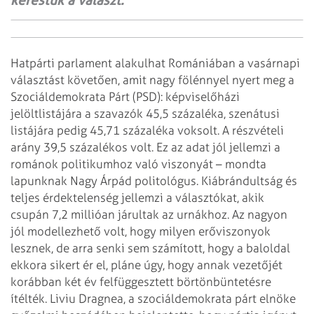
kerestük a választ.
Hatpárti parlament alakulhat Romániában a vasárnapi
választást követően, amit nagy fölénnyel nyert meg a
Szociáldemokrata Párt (PSD): képviselőházi
jelöltlistájára a szavazók 45,5 százaléka, szenátusi
listájára pedig 45,71 százaléka voksolt. A részvételi
arány 39,5 százalékos volt. Ez az adat jól jellemzi a
románok politikumhoz való viszonyát – mondta
lapunknak Nagy Árpád politológus. Kiábrándultság és
teljes érdektelenség jellemzi a választókat, akik
csupán 7,2 millióan járultak az urnákhoz. Az nagyon
jól modellezhető volt, hogy milyen erőviszonyok
lesznek, de arra senki sem számított, hogy a baloldal
ekkora sikert ér el, pláne úgy, hogy annak vezetőjét
korábban két év felfüggesztett börtönbüntetésre
ítélték. Liviu Dragnea, a szociáldemokrata párt elnöke