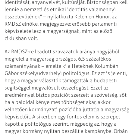
identitását, anyanyelvét, kultúráját. Biztonságban kell
lennie a nemzeti és etnikai identitás valamennyi
összetevőjének” – nyilatkozta Kelemen Hunor, az
RMDSZ elnöke, megjegyezve: erősebb parlamenti
képviselete lesz a magyarságnak, mint az előző
ciklusban volt.
Az RMDSZ-re leadott szavazatok aránya nagyjából
megfelel a magyarság országos, 6,5 százalékos
számarányának – emelte ki a Heteknek Kolumbán
Gábor székelyudvarhelyi politológus. Ez azt is jelenti,
hogy a magyar választók támogatták a budapesti
segítséggel megvalósult összefogást. Ezzel az
eredménnyel biztos pozíciót szerzett a szövetség, sőt
ha a baloldal kényelmes többséget akar, akkor
vélhetően kormányzati pozícióba juttatja a magyarság
képviselőit. A sikerben egy fontos elem is szerepet
kapott a politológus szerint, mégpedig az, hogy a
magyar kormány nyíltan beszállt a kampányba. Orbán