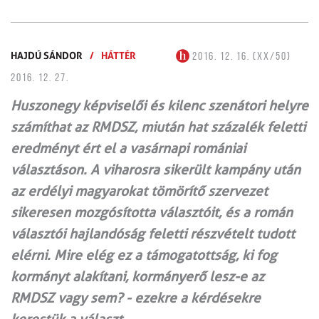
HAJDÚ SÁNDOR
/
HÁTTÉR
2016. 12. 16. (XX/50)
2016. 12. 27.
Huszonegy képviselői és kilenc szenátori helyre
számíthat az RMDSZ, miután hat százalék feletti
eredményt ért el a vasárnapi romániai
választáson. A viharosra sikerült kampány után
az erdélyi magyarokat tömörítő szervezet
sikeresen mozgósította választóit, és a román
választói hajlandóság feletti részvételt tudott
elérni. Mire elég ez a támogatottság, ki fog
kormányt alakítani, kormányerő lesz-e az
RMDSZ vagy sem? - ezekre a kérdésekre