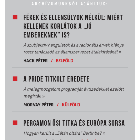
ARCHÍVUMUNKBÓL AJÁNLJUK:
FÉKEK ÉS ELLENSÚLYOK NÉLKÜL: MIÉRT
KELLENEK KORLÁTOK A „JÓ
EMBEREKNEK” IS?
A szubjektív hangulatok és a racionális érvek hiánya
rossz tanácsadó az államszervezet átalakításánál
»
HACK PÉTER
/
BELFÖLD
A PRIDE TITKOLT EREDETE
A melegmozgalom programját évtizedekkel ezelőtt
megírták
»
MORVAY PÉTER
/
KÜLFÖLD
PERGAMON ŐSI TITKA ÉS EURÓPA SORSA
Hogyan került a „Sátán oltára” Berlinbe?
»