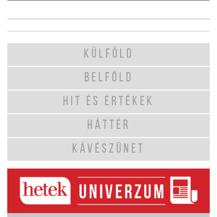
KÜLFÖLD
BELFÖLD
HIT ÉS ÉRTÉKEK
HÁTTÉR
KÁVÉSZÜNET