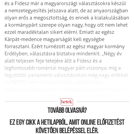
és a Fidesz már a magyarországi választásokra készül
a nemzetegyesítés jelszava alatt, de az anyaországban
olyan erős a megosztottság, és ennek a kialakulásában
a kormánypárt szerepe olyan nagy, hogy ott nem lehet
ezzel maradéktalan sikert elérni. Emiatt az egész
Kárpát-medence magyarságát kell egységbe
forrasztani. Ezért turnézott az egész magyar kormány
Erdélyben, választásra biztatva mindenkit. „Négy év
alatt teljesen feje tetejére állt a Fidesz és a
legfontosabb romániai magyar párt viszonya: míg a
legutóbbi parlamenti választásokon még nagy erőkkel
az RMDSZ ellen kardoskodtak, ezúttal teljes
mellszélességgel álltak ki mellettük, és Orbán Viktor is
együtt kampányolt Kelemen Hunor pártelnökkel” –
mondta Kolumbán Gábor.
Tovább olvasná?
Ez egy cikk a hetilapból, amit online előfizetést
követően belépéssel elér.