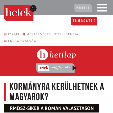
Profil
Támogatás
#
#
IZRAEL
MESTERSÉGES INTELLIGENCIA
#
ENERGIAVÁLSÁG
hetilap
Kormányra kerülhetnek a
magyarok?
RMDSZ-SIKER A ROMÁN VÁLASZTÁSON