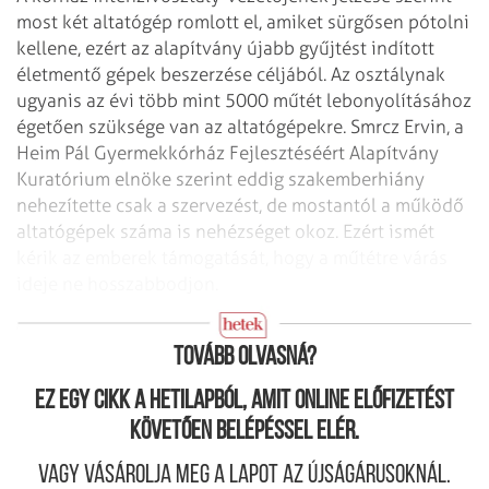
most két altatógép romlott el, amiket sürgősen pótolni
kellene, ezért az alapítvány újabb gyűjtést indított
életmentő gépek beszerzése céljából. Az osztálynak
ugyanis az évi több mint 5000 műtét lebonyolításához
égetően szüksége van az altatógépekre. Smrcz Ervin, a
Heim Pál Gyermekkórház Fejlesztéséért Alapítvány
Kuratórium elnöke szerint eddig szakemberhiány
nehezítette csak a szervezést, de mostantól a működő
altatógépek száma is nehézséget okoz. Ezért ismét
kérik az emberek támogatását, hogy a műtétre várás
ideje ne hosszabbodjon.
Norbi, a kórházfestő
Tovább olvasná?
Ez egy cikk a hetilapból, amit online előfizetést
követően belépéssel elér.
Vagy vásárolja meg a lapot az újságárusoknál.