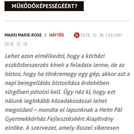
MŰKÖDŐKÉPESSÉGÉÉRT?
MAKKI MARIE-ROSE
/
HÁTTÉR
2016. 12. 16. (XX/50)
2016. 12. 15.
Lehet azon elmélkedni, hogy a kórházi
eszközbeszerzés kinek a feladata lenne, de az
biztos, hogy ha tönkremegy egy gép, akkor azt a
napi betegellátás biztosítása érdekében
sürgősen pótolni kell. Úgy néz ki, hogy ezt
nálunk leginkább közadakozással lehet
megoldani – mondta el lapunknak a Heim Pál
Gyermekkórház Fejlesztéséért Alapítvány
elnöke. A szervezet, amely ősszel sikeresen