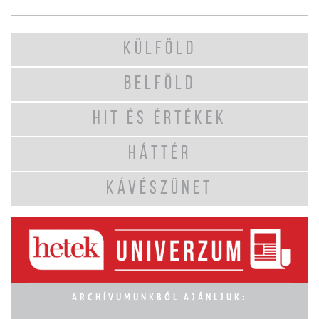
KÜLFÖLD
BELFÖLD
HIT ÉS ÉRTÉKEK
HÁTTÉR
KÁVÉSZÜNET
ARCHÍVUMUNKBÓL AJÁNLJUK: