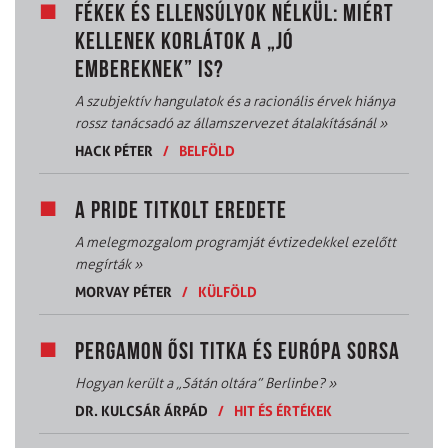
FÉKEK ÉS ELLENSÚLYOK NÉLKÜL: MIÉRT
KELLENEK KORLÁTOK A „JÓ
EMBEREKNEK” IS?
A szubjektív hangulatok és a racionális érvek hiánya
rossz tanácsadó az államszervezet átalakításánál
»
HACK PÉTER
/
BELFÖLD
A PRIDE TITKOLT EREDETE
A melegmozgalom programját évtizedekkel ezelőtt
megírták
»
MORVAY PÉTER
/
KÜLFÖLD
PERGAMON ŐSI TITKA ÉS EURÓPA SORSA
Hogyan került a „Sátán oltára” Berlinbe?
»
DR. KULCSÁR ÁRPÁD
/
HIT ÉS ÉRTÉKEK