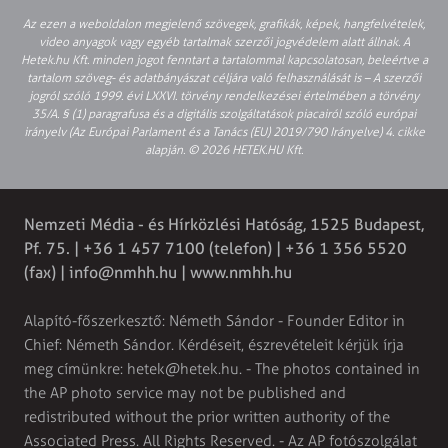
Az ezen a weboldalon megjelenő szövegek, grafikák, képek, hangfelvételek,
video anyagok vagy egyéb tartalmak szerzői jogvédelem alatt állnak. A
Hetek.hu Kft. minden jogot fenntart a tartalommal kapcsolatosan, beleértve a
tartalom szöveg- és adatbányászat céljára való felhasználását is – A szerzői
jogról szóló 1999. évi LXXVI. törvény rendelkezései értelmében a törvény
35/A. § (1) paragrafusa és a digitális szolgáltatások piacairól szóló európai
irányelv (Az Európai Parlament és a Tanács (EU) 2019/790 Irányelve) 4. cikke
alapján. © 2026 HETEK.HU Kft.
Nemzeti Média - és Hírközlési Hatóság, 1525 Budapest,
Pf. 75. | +36 1 457 7100 (telefon) | +36 1 356 5520
(fax) |
info@nmhh.hu
| www.nmhh.hu
Alapító-főszerkesztő: Németh Sándor - Founder Editor in
Chief: Németh Sándor. Kérdéseit, észrevételeit kérjük írja
meg címünkre:
hetek@hetek.hu
. - The photos contained in
the AP photo service may not be published and
redistributed without the prior written authority of the
Associated Press. All Rights Reserved. - Az AP fotószolgálat