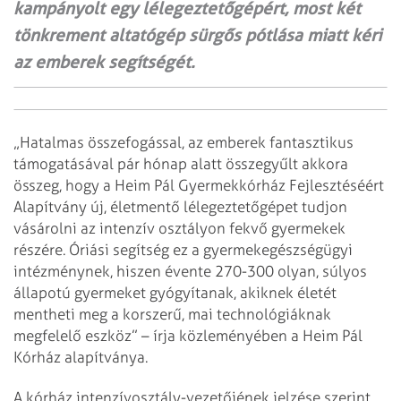
kampányolt egy lélegeztetőgépért, most két
tönkrement altatógép sürgős pótlása miatt kéri
az emberek segítségét.
„Hatalmas összefogással, az emberek fantasztikus
támogatásával pár hónap alatt összegyűlt akkora
összeg, hogy a Heim Pál Gyermekkórház Fejlesztéséért
Alapítvány új, életmentő lélegeztetőgépet tudjon
vásárolni az intenzív osztályon fekvő gyermekek
részére. Óriási segítség ez a gyermekegészségügyi
intézménynek, hiszen évente 270-300 olyan, súlyos
állapotú gyermeket gyógyítanak, akiknek életét
mentheti meg a korszerű, mai technológiáknak
megfelelő eszköz” – írja közleményében a Heim Pál
Kórház alapítványa.
A kórház intenzívosztály-vezetőjének jelzése szerint