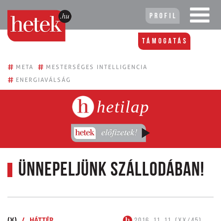
Profil
Támogatás
#
#
META
MESTERSÉGES INTELLIGENCIA
#
ENERGIAVÁLSÁG
hetilap
Ünnepeljünk szállodában!
(X)
/
HÁTTÉR
2016. 11. 11. (XX/45)