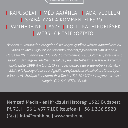
KAPCSOLAT
MÉDIAAJÁNLAT
ADATVÉDELEM
SZABÁLYZAT A KOMMENTELÉSRŐL
PARTNEREINK
ÁSZF
POLITIKAI HIRDETÉSEK
WEBSHOP TÁJÉKOZTATÓ
Az ezen a weboldalon megjelenő szövegek, grafikák, képek, hangfelvételek,
video anyagok vagy egyéb tartalmak szerzői jogvédelem alatt állnak. A
Hetek.hu Kft. minden jogot fenntart a tartalommal kapcsolatosan, beleértve a
tartalom szöveg- és adatbányászat céljára való felhasználását is – A szerzői
jogról szóló 1999. évi LXXVI. törvény rendelkezései értelmében a törvény
35/A. § (1) paragrafusa és a digitális szolgáltatások piacairól szóló európai
irányelv (Az Európai Parlament és a Tanács (EU) 2019/790 Irányelve) 4. cikke
alapján. © 2026 HETEK.HU Kft.
Nemzeti Média - és Hírközlési Hatóság, 1525 Budapest,
Pf. 75. | +36 1 457 7100 (telefon) | +36 1 356 5520
(fax) |
info@nmhh.hu
| www.nmhh.hu