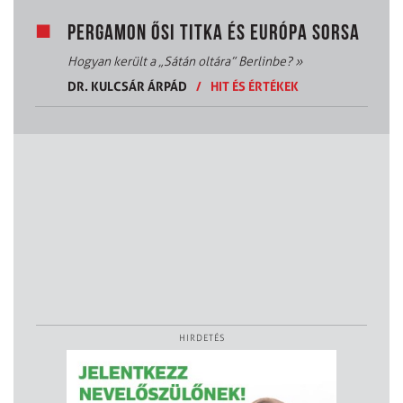
PERGAMON ŐSI TITKA ÉS EURÓPA SORSA
Hogyan került a „Sátán oltára” Berlinbe?
»
DR. KULCSÁR ÁRPÁD
/
HIT ÉS ÉRTÉKEK
HIRDETÉS