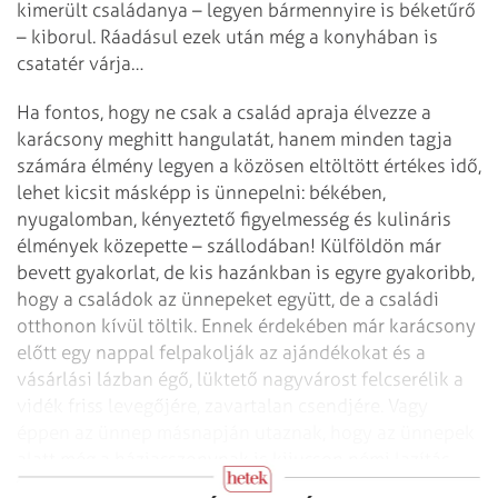
kimerült családanya – legyen bármennyire is béketűrő
– kiborul. Ráadásul ezek után még a konyhában is
csatatér várja…
Ha fontos, hogy ne csak a család apraja élvezze a
karácsony meghitt hangulatát, hanem minden tagja
számára élmény legyen a közösen eltöltött értékes idő,
lehet kicsit másképp is ünnepelni: békében,
nyugalomban, kényeztető figyelmesség és kulináris
élmények közepette – szállodában! Külföldön már
bevett gyakorlat, de kis hazánkban is egyre gyakoribb,
hogy a családok az ünnepeket együtt, de a családi
otthonon kívül töltik. Ennek érdekében már karácsony
előtt egy nappal felpakolják az ajándékokat és a
vásárlási lázban égő, lüktető nagyvárost felcserélik a
vidék friss levegőjére, zavartalan csendjére. Vagy
éppen az ünnep másnapján utaznak, hogy az ünnepek
alatt még a háziasszonynak is kijusson némi lazítás,
feltöltődés.