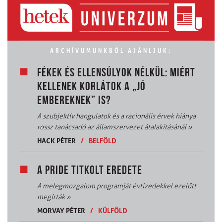
ARCHÍVUMUNKBÓL AJÁNLJUK:
FÉKEK ÉS ELLENSÚLYOK NÉLKÜL: MIÉRT
KELLENEK KORLÁTOK A „JÓ
EMBEREKNEK” IS?
A szubjektív hangulatok és a racionális érvek hiánya
rossz tanácsadó az államszervezet átalakításánál
»
HACK PÉTER
/
BELFÖLD
A PRIDE TITKOLT EREDETE
A melegmozgalom programját évtizedekkel ezelőtt
megírták
»
MORVAY PÉTER
/
KÜLFÖLD