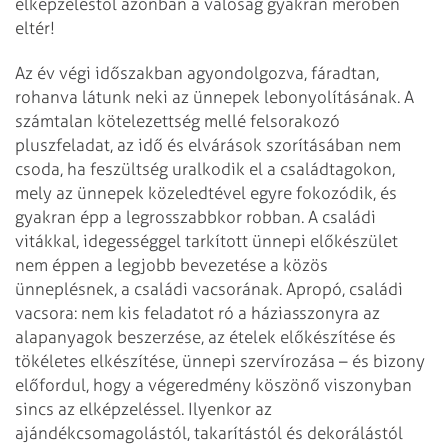
elképzeléstől azonban a valóság gyakran merőben
eltér!
Az év végi időszakban agyondolgozva, fáradtan,
rohanva látunk neki az ünnepek lebonyolításának. A
számtalan kötelezettség mellé felsorakozó
pluszfeladat, az idő és elvárások szorításában nem
csoda, ha feszültség uralkodik el a családtagokon,
mely az ünnepek közeledtével egyre fokozódik, és
gyakran épp a legrosszabbkor robban. A családi
vitákkal, idegességgel tarkított ünnepi előkészület
nem éppen a legjobb bevezetése a közös
ünneplésnek, a családi vacsorának. Apropó, családi
vacsora: nem kis feladatot ró a háziasszonyra az
alapanyagok beszerzése, az ételek előkészítése és
tökéletes elkészítése, ünnepi szervírozása – és bizony
előfordul, hogy a végeredmény köszönő viszonyban
sincs az elképzeléssel. Ilyenkor az
ajándékcsomagolástól, takarítástól és dekorálástól