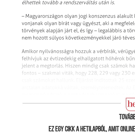
élhettek tovább a rendszerváltás után is.
– Magyarországon olyan jogi konszenzus alakult k
vonjanak olyan bírát vagy ügyészt, aki a megfele
törvények alapján járt el, és így – legalábbis a t
nem hozott súlyos következményekkel járó téves í
Amikor nyilvánosságra hozzuk a vérbírák, vérügyé
felhívjuk az évtizedekig elhallgatott hóhérok bű
jelent a megtorlás. Hiszen mindig csak számok ha
fontos – szakmai viták, hogy 228, 229 vagy 230 e
csak számokat hallunk. Eljárást indítottak 25 ezer
arctalan adatokká váltak, személytelenedtek. Az 
megismerkedjünk a szabadságharcosokkal, ne sikk
győzelmeik.
Tovább
Ez egy cikk a hetilapból, amit onli