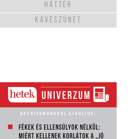
HÁTTÉR
KÁVÉSZÜNET
ARCHÍVUMUNKBÓL AJÁNLJUK:
FÉKEK ÉS ELLENSÚLYOK NÉLKÜL:
MIÉRT KELLENEK KORLÁTOK A „JÓ