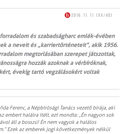
2016. 11. 11. (XX/45)
forradalom és szabadságharc emlék­­-évében
 a neveit és „karriertörténeteit”, akik 1956.
orradalom megtorlásában szerepet játszottak,
vánosságra hozzák azoknak a vérbíróknak,
kért, évekig tartó vegzálásokért voltak
ida Ferenc, a Népbírósági Tanács vezető bírája, aki
z embert halálra ítélt, ezt mondta: „Én nagyon sok
ávol áll a bosszú! Én nem vagyok a halálos
lem.” Ezek az emberek jogi következmények nélkül