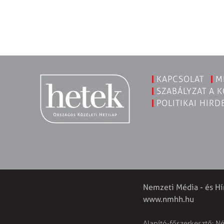
KAPCSOLAT
M
SZABÁLYZAT A 
POLITIKAI HIRD
Nemzeti Média - és Hí
www.nmhh.hu
Alapító-főszerkesztő: N