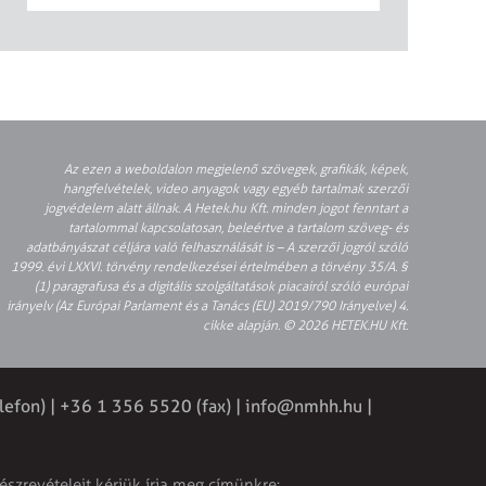
Az ezen a weboldalon megjelenő szövegek, grafikák, képek,
hangfelvételek, video anyagok vagy egyéb tartalmak szerzői
jogvédelem alatt állnak. A Hetek.hu Kft. minden jogot fenntart a
tartalommal kapcsolatosan, beleértve a tartalom szöveg- és
adatbányászat céljára való felhasználását is – A szerzői jogról szóló
1999. évi LXXVI. törvény rendelkezései értelmében a törvény 35/A. §
(1) paragrafusa és a digitális szolgáltatások piacairól szóló európai
irányelv (Az Európai Parlament és a Tanács (EU) 2019/790 Irányelve) 4.
cikke alapján. © 2026 HETEK.HU Kft.
lefon) | +36 1 356 5520 (fax) |
info@nmhh.hu
|
észrevételeit kérjük írja meg címünkre: