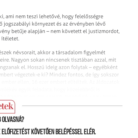
i, ami nem teszi lehetővé, hogy felelősségre
lő jogszabályi környezet és az érvényben lévő
örvény betűje alapján – nem követett el justizmordot,
téletet.
szek névsorait, akkor a társadalom figyelmét
neire. Nagyon sokan nincsenek tisztában azzal, mit
ngzanak el. Hosszú ideig azon folytak – egyébként
mbert végeztek-e ki? Mindez fontos, de így sokszor
 ember ellen, 16 ezer embert elítéltek. Az áldozatok
Emlékév egyik feladata, hogy közelebbről is
adjanak el egyéni sorsaik, tragédiáik vagy éppen
 olvasná?
ne előfizetést követően belépéssel elér.