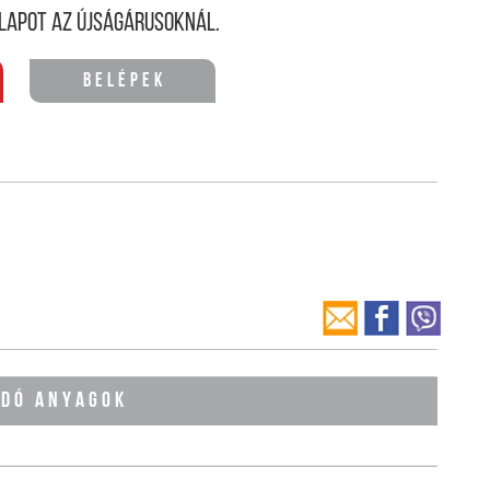
lapot az újságárusoknál.
Belépek
ÓDÓ ANYAGOK