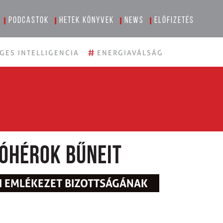
Podcastok
Hetek könyvek
News
Előfizetés
#
GES INTELLIGENCIA
ENERGIAVÁLSÁG
hóhérok bűneit
I EMLÉKEZET BIZOTTSÁGÁNAK