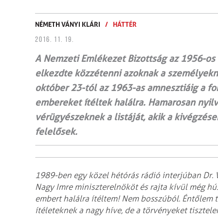
NÉMETH VÁNYI KLÁRI
/
HÁTTÉR
2016. 11. 19.
A Nemzeti Emlékezet Bizottság az 1956-os 
elkezdte közzétenni azoknak a személyeknek
október 23-tól az 1963-as amnesztiáig a f
embereket ítéltek halálra. Hamarosan nyil
vérügyészeknek a listáját, akik a kivégzése
felelősek.
1989-ben egy közel hétórás rádió interjúban Dr. V
Nagy Imre miniszterelnököt és rajta kívül még hús
embert halálra ítéltem! Nem bosszúból. Éntőlem t
ítéleteknek a nagy híve, de a törvényeket tiszte