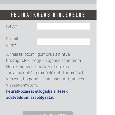
FELIRATKOZÁS HÍRLEVÉLRE
Név:
*
E-mail
cím:
*
A "feliratkozom" gombra kattintva
hozzájárulok, hogy küldjenek számomra
Hetek hírlevelet exkluzív hetekes
tartalmakról és promóciókról. Tudomásul
veszem, hogy hozzájárulásomat bármikor
visszavonhatom.
Feliratkozással elfogadja a Hetek
adatvédelmi szabályzatát
.