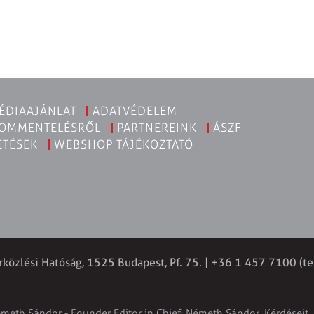
ÉDIAAJÁNLAT
ADATVÉDELEM
KOMMENTELÉSRŐL
PARTNEREINK
ÁSZF
ETÉSEK
WEBSHOP TÁJÉKOZTATÓ
rközlési Hatóság, 1525 Budapest, Pf. 75. | +36 1 457 7100 (te
émeth Sándor - Founder Editor in Chief: Németh Sándor. Kérdéseit, 