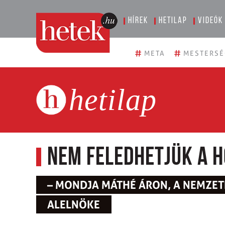
Hírek
Hetilap
Videók
#
#
META
MESTERSÉ
hetilap
Nem feledhetjük a 
– MONDJA MÁTHÉ ÁRON, A NEMZET
ALELNÖKE