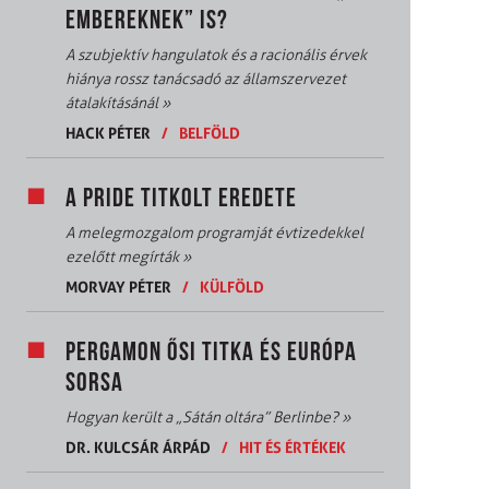
EMBEREKNEK” IS?
A szubjektív hangulatok és a racionális érvek
hiánya rossz tanácsadó az államszervezet
átalakításánál
»
HACK PÉTER
/
BELFÖLD
A PRIDE TITKOLT EREDETE
A melegmozgalom programját évtizedekkel
ezelőtt megírták
»
MORVAY PÉTER
/
KÜLFÖLD
PERGAMON ŐSI TITKA ÉS EURÓPA
SORSA
Hogyan került a „Sátán oltára” Berlinbe?
»
DR. KULCSÁR ÁRPÁD
/
HIT ÉS ÉRTÉKEK