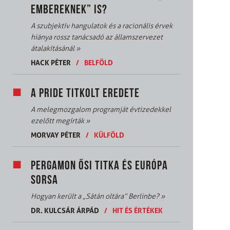
EMBEREKNEK” IS?
A szubjektív hangulatok és a racionális érvek
hiánya rossz tanácsadó az államszervezet
átalakításánál
»
HACK PÉTER
/
BELFÖLD
A PRIDE TITKOLT EREDETE
A melegmozgalom programját évtizedekkel
ezelőtt megírták
»
MORVAY PÉTER
/
KÜLFÖLD
PERGAMON ŐSI TITKA ÉS EURÓPA
SORSA
Hogyan került a „Sátán oltára” Berlinbe?
»
DR. KULCSÁR ÁRPÁD
/
HIT ÉS ÉRTÉKEK