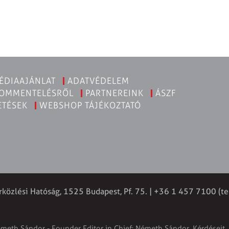
ÉDIAAJÁNLAT
ADATVÉDELEM
KOMMENTELÉSRŐL
PARTNEREINK
ÁSZF
ETÉSEK
WEBSHOP TÁJÉKOZTATÓ
rközlési Hatóság, 1525 Budapest, Pf. 75. | +36 1 457 7100 (te
émeth Sándor - Founder Editor in Chief: Németh Sándor. Kérdéseit, 