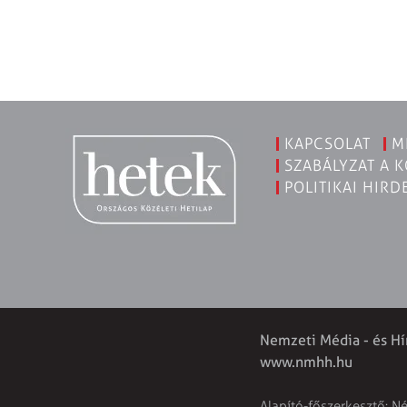
KAPCSOLAT
M
SZABÁLYZAT A 
POLITIKAI HIRD
Nemzeti Média - és Hí
www.nmhh.hu
Alapító-főszerkesztő: N