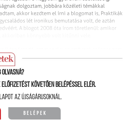
ságnak dolgoztam, jobbára közéleti témákkal
dtam, akkor kezdtem el írni a blogomat is, Praktikák
ycsaládos lét ironikus bemutatása volt, de aztán
kedvéért. A blogot 2008 óta írom töretlenül: amikor
 akkoriban könnyebb volt kitűnni vele.
knél tanácsadó, azt mondja: az emberek sokszor nem
l is megélhetnének.
 olvasná?
ne előfizetést követően belépéssel elér.
lapot az újságárusoknál.
Belépek