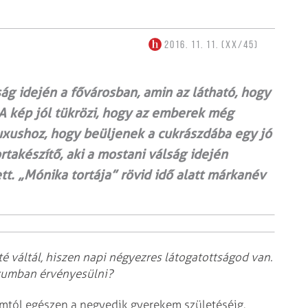
2016. 11. 11. (XX/45)
ág idején a fővárosban, amin az látható, hogy
 A kép jól tükrözi, hogy az emberek még
uxushoz, hogy beüljenek a cukrászdába egy jó
akészítő, aki a mostani válság idején
tt. „Mónika tortája” rövid idő alatt márkanév
té váltál, hiszen napi négyezres látogatottságod van.
rzumban érvényesülni?
romtól egészen a negyedik gyerekem születéséig.