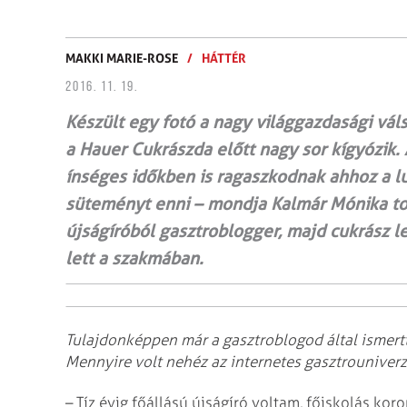
MAKKI MARIE-ROSE
/
HÁTTÉR
2016. 11. 19.
Készült egy fotó a nagy világgazdasági váls
a Hauer Cukrászda előtt nagy sor kígyózik.
ínséges időkben is ragaszkodnak ahhoz a l
süteményt enni – mondja Kalmár Mónika tort
újságíróból gasztroblogger, majd cukrász le
lett a szakmában.
Tulajdonképpen már a gasztro­blogod által ismert
Mennyire volt nehéz az internetes gasztrounive
– Tíz évig főállású újságíró voltam, főiskolás ko