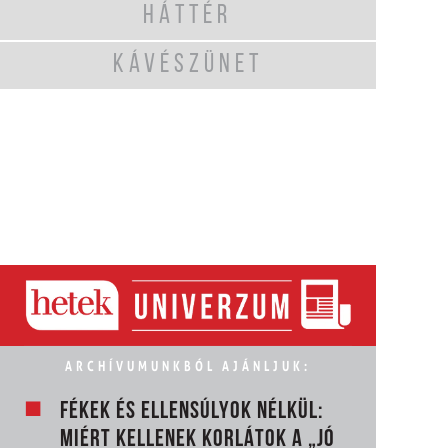
HÁTTÉR
KÁVÉSZÜNET
ARCHÍVUMUNKBÓL AJÁNLJUK:
FÉKEK ÉS ELLENSÚLYOK NÉLKÜL:
MIÉRT KELLENEK KORLÁTOK A „JÓ