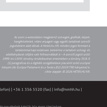
Az ezen a weboldalon megjelenő szövegek, grafikák, képek,
hangfelvételek, video anyagok vagy egyéb tartalmak szerzői
jogvédelem alatt állnak. A Hetek.hu Kft. minden jogot fenntart a
tartalommal kapcsolatosan, beleértve a tartalom szöveg- és
adatbányászat céljára való felhasználását is – A szerzői jogról szóló
1999. évi LXXVI. törvény rendelkezései értelmében a törvény 35/A. §
(1) paragrafusa és a digitális szolgáltatások piacairól szóló európai
irányelv (Az Európai Parlament és a Tanács (EU) 2019/790 Irányelve) 4.
cikke alapján. © 2026 HETEK.HU Kft.
lefon) | +36 1 356 5520 (fax) |
info@nmhh.hu
|
észrevételeit kérjük írja meg címünkre: