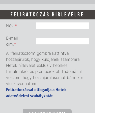
FELIRATKOZÁS HÍRLEVÉLRE
Név:
*
E-mail
cím:
*
A "feliratkozom" gombra kattintva
hozzájárulok, hogy küldjenek számomra
Hetek hírlevelet exkluzív hetekes
tartalmakról és promóciókról. Tudomásul
veszem, hogy hozzájárulásomat bármikor
visszavonhatom.
Feliratkozással elfogadja a Hetek
adatvédelmi szabályzatát
.