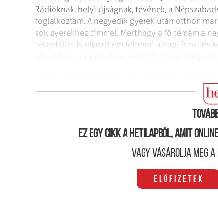
Rádióknak, helyi újságnak, tévének, a Népszabad
foglalkoztam. A negyedik gyerek után otthon mara
sok gyerekhez címmel. Merthogy a fő témám a nag
recepteket is elkezdtem feltenni a napi frissítés 
elkezdtem, még jóval kevesebb hasonló blog volt,
Egy munkapszichológus, aki csoportos leépítése
is gondolnák, hogy akár a hobbitevékenységükbő
Tovább
Ez egy cikk a hetilapból, amit onli
Vagy vásárolja meg a 
Előfizetek