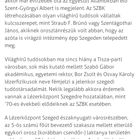
akkor már évtizedek óta az Egyesült Államokban élő
Szent-Györgyi Albert is megjelent. Az SZBK
létrehozásában olyan világhírű tudósok vállaltak
kulcsszerepet, mint Straub F. Brúnó vagy Szent­ágothai
János, akiknek oroszlánrészük volt abban, hogy az
azóta is virágzó intézmény épp Szegeden telepedett
meg.
Világhírű tudósokban ma sincs hiány a Tisza-parti
városban, sok más kutató mellett Szabó Gábor
akadémikus, egyetemi rektor, Bor Zsolt és Osvay Károly
lézerfizikusok neve fémjelzi a jelenkor szegedi
tudóstársadalmát. Nekik legalább akkora érdemeik
vannak a Lézerközpont Szegedre hozatalában, mint
’70-es évekbeli elődeiknek az SZBK esetében.
A Lézerközpont Szeged északnyugati városrészében,
az 5-ös számú főút bevezető szakasza mellett elterülő
egykori orosz (korábban csendőr-) laktanya területén