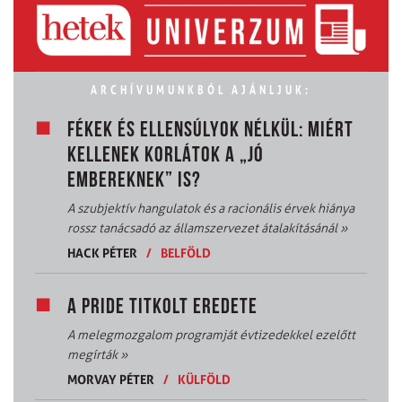
ARCHÍVUMUNKBÓL AJÁNLJUK:
FÉKEK ÉS ELLENSÚLYOK NÉLKÜL: MIÉRT
KELLENEK KORLÁTOK A „JÓ
EMBEREKNEK” IS?
A szubjektív hangulatok és a racionális érvek hiánya
rossz tanácsadó az államszervezet átalakításánál
»
HACK PÉTER
/
BELFÖLD
A PRIDE TITKOLT EREDETE
A melegmozgalom programját évtizedekkel ezelőtt
megírták
»
MORVAY PÉTER
/
KÜLFÖLD