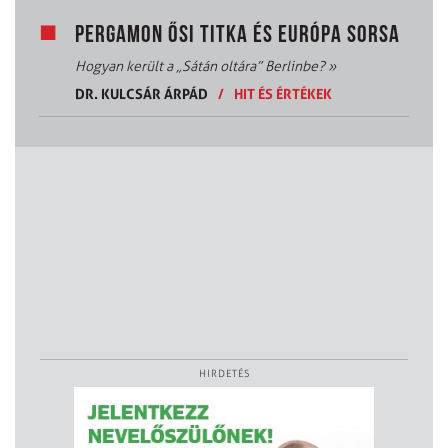
PERGAMON ŐSI TITKA ÉS EURÓPA SORSA
Hogyan került a „Sátán oltára” Berlinbe?
»
DR. KULCSÁR ÁRPÁD
/
HIT ÉS ÉRTÉKEK
HIRDETÉS