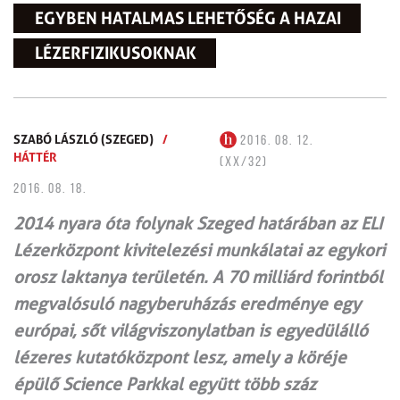
EGYBEN HATALMAS LEHETŐSÉG A HAZAI
LÉZERFIZIKUSOKNAK
SZABÓ LÁSZLÓ (SZEGED)
/
2016. 08. 12.
HÁTTÉR
(XX/32)
2016. 08. 18.
2014 nyara óta folynak Szeged határában az ELI
Lézerközpont kivitelezési munkálatai az egykori
orosz laktanya területén. A 70 milliárd forintból
megvalósuló nagyberuházás eredménye egy
európai, sőt világviszonylatban is egyedülálló
lézeres kutatóközpont lesz, amely a köréje
épülő Science Parkkal együtt több száz