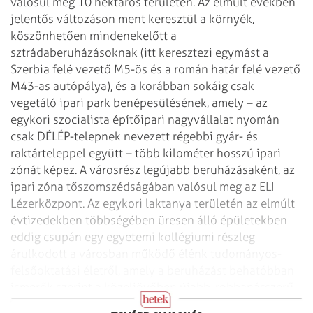
valósul meg 10 hektáros területen. Az elmúlt években
jelentős változáson ment keresztül a környék,
köszönhetően mindenekelőtt a
sztrádaberuházásoknak (itt keresztezi egymást a
Szerbia felé vezető M5-ös és a román határ felé vezető
M43-as autópálya), és a korábban sokáig csak
vegetáló ipari park benépesülésének, amely – az
egykori szocialista építőipari nagyvállalat nyomán
csak DÉLÉP-telepnek nevezett régebbi gyár- és
raktárteleppel együtt – több kilométer hosszú ipari
zónát képez. A városrész legújabb beruházásaként, az
ipari zóna tőszomszédságában valósul meg az ELI
Lézerközpont. Az egykori laktanya területén az elmúlt
évtizedekben többségében üresen álló épületekben
eddig csupán egy egyetemi kollégiumi részleg
árulkodott a városban működő élénk tudományos-
felsőoktatási életről, amely a beruházást behatóbban
ismerők szerint a közeljövőben újabb, robbanásszerű
fejlődés előtt áll.