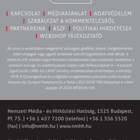
KAPCSOLAT
MÉDIAAJÁNLAT
ADATVÉDELEM
SZABÁLYZAT A KOMMENTELÉSRŐL
PARTNEREINK
ÁSZF
POLITIKAI HIRDETÉSEK
WEBSHOP TÁJÉKOZTATÓ
Az ezen a weboldalon megjelenő szövegek, grafikák, képek, hangfelvételek,
video anyagok vagy egyéb tartalmak szerzői jogvédelem alatt állnak. A
Hetek.hu Kft. minden jogot fenntart a tartalommal kapcsolatosan, beleértve a
tartalom szöveg- és adatbányászat céljára való felhasználását is – A szerzői
jogról szóló 1999. évi LXXVI. törvény rendelkezései értelmében a törvény
35/A. § (1) paragrafusa és a digitális szolgáltatások piacairól szóló európai
irányelv (Az Európai Parlament és a Tanács (EU) 2019/790 Irányelve) 4. cikke
alapján. © 2026 HETEK.HU Kft.
Nemzeti Média - és Hírközlési Hatóság, 1525 Budapest,
Pf. 75. | +36 1 457 7100 (telefon) | +36 1 356 5520
(fax) |
info@nmhh.hu
| www.nmhh.hu