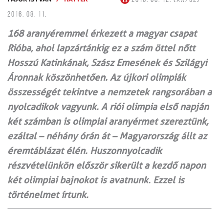
2016. 08. 11.
168 aranyéremmel érkezett a magyar csapat
Rióba, ahol lapzártánkig ez a szám öttel nőtt
Hosszú Katinkának, Szász Emesének és Szilágyi
Áronnak köszönhetően. Az újkori olimpiák
összességét tekintve a nemzetek rangsorában a
nyolcadikok vagyunk. A riói olimpia első napján
két számban is olimpiai aranyérmet szereztünk,
ezáltal – néhány órán át – Magyar­ország állt az
éremtáblázat élén. Huszonnyolcadik
részvételünkön először sikerült a kezdő napon
két olimpiai bajnokot is avatnunk. Ezzel is
történelmet írtunk.