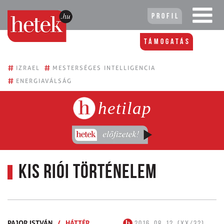
Profil
Támogatás
#
#
IZRAEL
MESTERSÉGES INTELLIGENCIA
#
ENERGIAVÁLSÁG
hetilap
Kis riói történelem
PAJOR ISTVÁN
/
HÁTTÉR
2016. 08. 12. (XX/32)