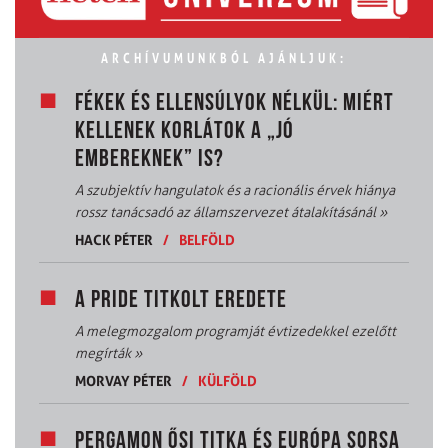
ARCHÍVUMUNKBÓL AJÁNLJUK:
FÉKEK ÉS ELLENSÚLYOK NÉLKÜL: MIÉRT
KELLENEK KORLÁTOK A „JÓ
EMBEREKNEK” IS?
A szubjektív hangulatok és a racionális érvek hiánya
rossz tanácsadó az államszervezet átalakításánál
»
HACK PÉTER
/
BELFÖLD
A PRIDE TITKOLT EREDETE
A melegmozgalom programját évtizedekkel ezelőtt
megírták
»
MORVAY PÉTER
/
KÜLFÖLD
PERGAMON ŐSI TITKA ÉS EURÓPA SORSA