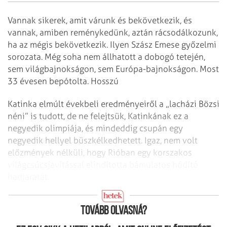
Vannak sikerek, amit várunk és bekövetkezik, és
vannak, amiben reménykedünk, aztán rácsodálkozunk,
ha az mégis bekövetkezik. Ilyen Szász Emese győzelmi
sorozata. Még soha nem állhatott a dobogó tetején,
sem világbajnokságon, sem Európa-bajnokságon. Most
33 évesen bepótolta. Hosszú
Katinka elmúlt évekbeli eredményeiről a „lacházi Bözsi
néni” is tudott, de ne felejtsük, Katinkának ez a
negyedik olimpiája, és mindeddig csupán egy
negyedik hellyel büszkélkedhetett. Igaz, nem volt
előzmények nélküli, hogy Rióban egy korszakos
világcsúcsjavítással elindította bámulatos hódító
hadjáratát.
Akiknek most nem jött össze
Tovább olvasná?