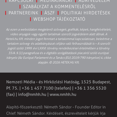
KAPCSOLAT
MÉDIAAJÁNLAT
ADATVÉDELEM
SZABÁLYZAT A KOMMENTELÉSRŐL
PARTNEREINK
ÁSZF
POLITIKAI HIRDETÉSEK
WEBSHOP TÁJÉKOZTATÓ
Az ezen a weboldalon megjelenő szövegek, grafikák, képek, hangfelvételek,
video anyagok vagy egyéb tartalmak szerzői jogvédelem alatt állnak. A
Hetek.hu Kft. minden jogot fenntart a tartalommal kapcsolatosan, beleértve a
tartalom szöveg- és adatbányászat céljára való felhasználását is – A szerzői
jogról szóló 1999. évi LXXVI. törvény rendelkezései értelmében a törvény
35/A. § (1) paragrafusa és a digitális szolgáltatások piacairól szóló európai
irányelv (Az Európai Parlament és a Tanács (EU) 2019/790 Irányelve) 4. cikke
alapján. © 2026 HETEK.HU Kft.
Nemzeti Média - és Hírközlési Hatóság, 1525 Budapest,
Pf. 75. | +36 1 457 7100 (telefon) | +36 1 356 5520
(fax) |
info@nmhh.hu
| www.nmhh.hu
Alapító-főszerkesztő: Németh Sándor - Founder Editor in
Chief: Németh Sándor. Kérdéseit, észrevételeit kérjük írja