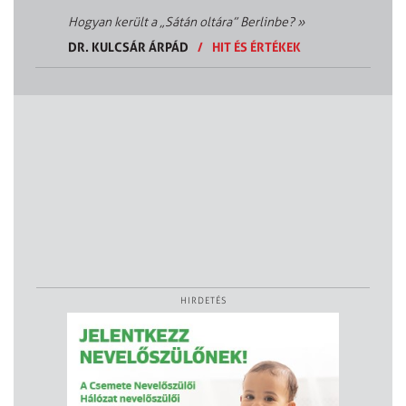
Hogyan került a „Sátán oltára” Berlinbe?
»
DR. KULCSÁR ÁRPÁD
/
HIT ÉS ÉRTÉKEK
HIRDETÉS