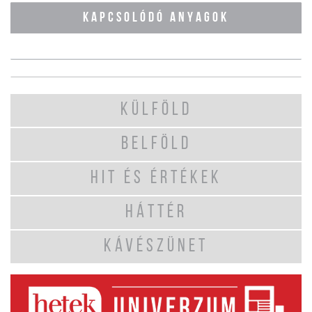
KAPCSOLÓDÓ ANYAGOK
KÜLFÖLD
BELFÖLD
HIT ÉS ÉRTÉKEK
HÁTTÉR
KÁVÉSZÜNET