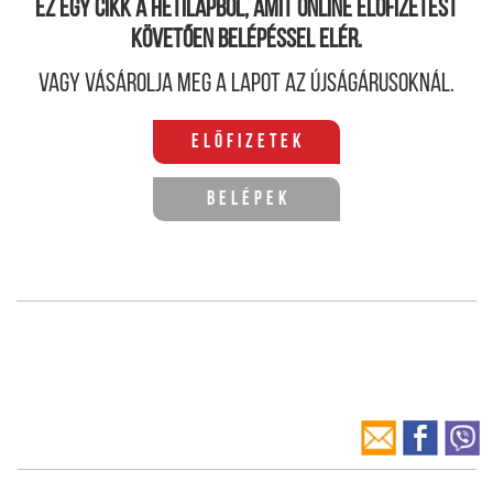
Ez egy cikk a hetilapból, amit online előfizetést
követően belépéssel elér.
Vagy vásárolja meg a lapot az újságárusoknál.
Előfizetek
Belépek