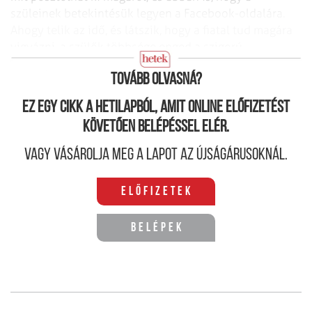
szüleinek betekintésük legyen a Facebook-oldalára.
Ahogy telik az idő, és látszik, hogy a fiatal tud magára
vigyázni, a szülők többsége enged a szigorú
szabályokból.
Tovább olvasná?
Ez egy cikk a hetilapból, amit online előfizetést
követően belépéssel elér.
Vagy vásárolja meg a lapot az újságárusoknál.
Előfizetek
Belépek