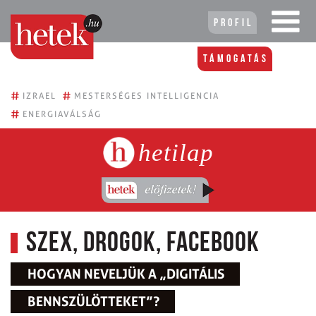
Profil
Támogatás
#
#
IZRAEL
MESTERSÉGES INTELLIGENCIA
#
ENERGIAVÁLSÁG
hetilap
Szex, drogok, Facebook
HOGYAN NEVELJÜK A „DIGITÁLIS
BENNSZÜLÖTTEKET”?