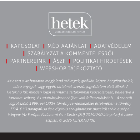
KAPCSOLAT
MÉDIAAJÁNLAT
ADATVÉDELEM
SZABÁLYZAT A KOMMENTELÉSRŐL
PARTNEREINK
ÁSZF
POLITIKAI HIRDETÉSEK
WEBSHOP TÁJÉKOZTATÓ
Az ezen a weboldalon megjelenő szövegek, grafikák, képek, hangfelvételek,
video anyagok vagy egyéb tartalmak szerzői jogvédelem alatt állnak. A
Hetek.hu Kft. minden jogot fenntart a tartalommal kapcsolatosan, beleértve a
tartalom szöveg- és adatbányászat céljára való felhasználását is – A szerzői
jogról szóló 1999. évi LXXVI. törvény rendelkezései értelmében a törvény
35/A. § (1) paragrafusa és a digitális szolgáltatások piacairól szóló európai
irányelv (Az Európai Parlament és a Tanács (EU) 2019/790 Irányelve) 4. cikke
alapján. © 2026 HETEK.HU Kft.