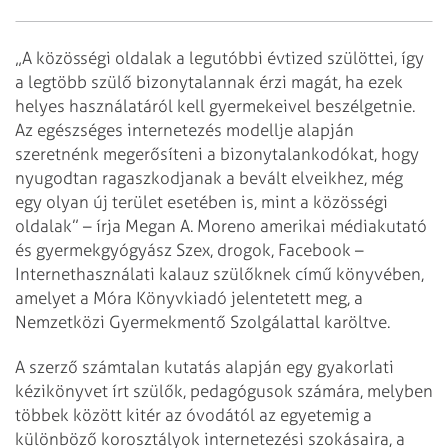
„A közösségi oldalak a legutóbbi évtized szülöttei, így
a legtöbb szülő bizonytalannak érzi magát, ha ezek
helyes használatáról kell gyermekeivel beszélgetnie.
Az egészséges internetezés modellje alapján
szeretnénk megerősíteni a bizonytalankodókat, hogy
nyugodtan ragaszkodjanak a bevált elveikhez, még
egy olyan új terület esetében is, mint a közösségi
oldalak” – írja Megan A. Moreno amerikai médiakutató
és gyermekgyógyász Szex, drogok, Facebook –
Internethasználati kalauz szülőknek című könyvében,
amelyet a Móra Könyvkiadó jelentetett meg, a
Nemzetközi Gyermekmentő Szolgálattal karöltve.
A szerző számtalan kutatás alapján egy gyakorlati
kézikönyvet írt szülők, pedagógusok számára, melyben
többek között kitér az óvodától az egyetemig a
különböző korosztályok internetezési szokásaira, a