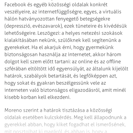
Face­­book és egyéb közösségi oldalak konkrét
veszélyei­re, az internetfüggőségre, egyes, a virtuális
hálón hatvá­nyozottan fenyegető betegségekre
(depresszió, evés­zavarok), ezek tüneteire és kivédésük
lehetőségeire. Leszögezi: a helyes netezési szokások
kialakításában nekünk, szülőknek kell segítenünk a
gyerekeket. Ha el akarjuk érni, hogy gyermekünk
biztonságosan használja az internetet, akkor három
dolgot kell szem előtt tartani: az online és az offline
szférában eltöltött idő egyensúlyát, az általunk kijelölt
határok, szabályok betartását, és legfőképpen azt,
hogy sokat és gyakran beszélgessünk vele az
interneten való biztonságos eligazodásról, amit minél
kisebb korban kell elkezdeni.
Moreno szerint a határok tisztázása a közösségi
oldalak esetében kulcskérdés. Meg kell állapodnunk a
gyerekkel abban, hogy kiket fogadhat el ismerősének,
mit posztolhat ki magáról, és abban is, hogy a