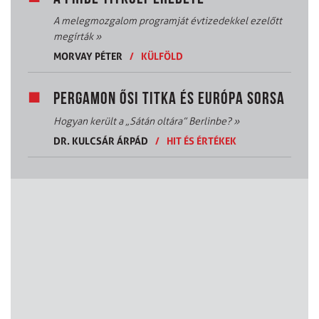
A melegmozgalom programját évtizedekkel ezelőtt
megírták
»
MORVAY PÉTER
/
KÜLFÖLD
PERGAMON ŐSI TITKA ÉS EURÓPA SORSA
Hogyan került a „Sátán oltára” Berlinbe?
»
DR. KULCSÁR ÁRPÁD
/
HIT ÉS ÉRTÉKEK