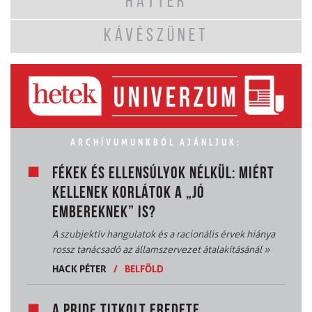
HÁTTÉR
KÁVÉSZÜNET
ARCHÍVUMUNKBÓL AJÁNLJUK:
FÉKEK ÉS ELLENSÚLYOK NÉLKÜL: MIÉRT
KELLENEK KORLÁTOK A „JÓ
EMBEREKNEK” IS?
A szubjektív hangulatok és a racionális érvek hiánya
rossz tanácsadó az államszervezet átalakításánál
»
HACK PÉTER
/
BELFÖLD
A PRIDE TITKOLT EREDETE