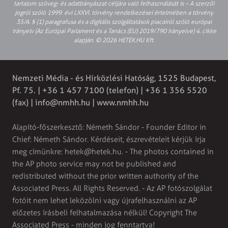
tartalom szöveg- és adatbányászat céljára való felhasználását is – A szerzői
jogról szóló 1999. évi LXXVI. törvény rendelkezései értelmében a törvény
35/A. § (1) paragrafusa és a digitális szolgáltatások piacairól szóló európai
irányelv (Az Európai Parlament és a Tanács (EU) 2019/790 Irányelve) 4. cikke
alapján. © 2026 HETEK.HU Kft.
Nemzeti Média - és Hírközlési Hatóság, 1525 Budapest,
Pf. 75. | +36 1 457 7100 (telefon) | +36 1 356 5520
(fax) |
info@nmhh.hu
| www.nmhh.hu
Alapító-főszerkesztő: Németh Sándor - Founder Editor in
Chief: Németh Sándor. Kérdéseit, észrevételeit kérjük írja
meg címünkre:
hetek@hetek.hu
. - The photos contained in
the AP photo service may not be published and
redistributed without the prior written authority of the
Associated Press. All Rights Reserved. - Az AP fotószolgálat
fotóit nem lehet leközölni vagy újrafelhasználni az AP
előzetes írásbeli felhatalmazása nélkül! Copyright The
Associated Press - minden jog fenntartva!