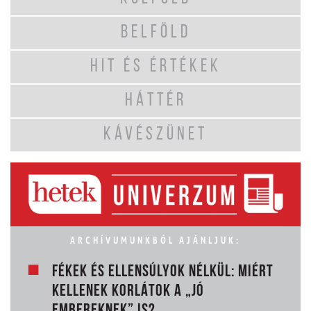
BELFÖLD
HIT ÉS ÉRTÉKEK
HÁTTÉR
KÁVÉSZÜNET
ARCHÍVUMUNKBÓL AJÁNLJUK:
FÉKEK ÉS ELLENSÚLYOK NÉLKÜL: MIÉRT
KELLENEK KORLÁTOK A „JÓ
EMBEREKNEK” IS?