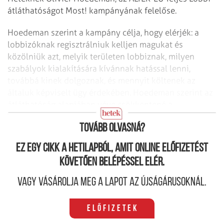
átláthatóságot Most! kampányának felelőse.
Hoedeman szerint a kampány célja, hogy elérjék: a
lobbizóknak regisztrálniuk kelljen magukat és
közölniük azt, melyik területen lobbiznak, milyen
szabályok kialakítására kívánnak hatással lenni,
továbbá kinek dolgoznak, és mennyit költenek az
általuk képviselt ügy érdekében. Hoedeman szerint az
átláthatóság alapjában véve csökkentené a
lehetőséget az etikátlan és gátlástalan lobbizásra.
Tovább olvasná?
Ez egy cikk a hetilapból, amit online előfizetést
követően belépéssel elér.
Vagy vásárolja meg a lapot az újságárusoknál.
Előfizetek