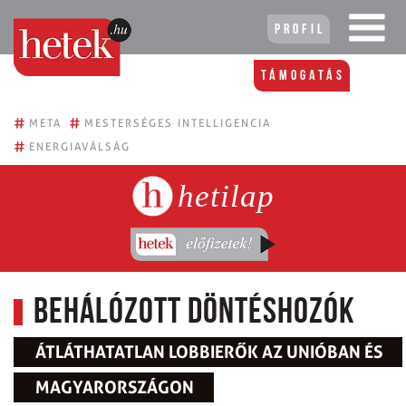
Profil
Támogatás
#
#
META
MESTERSÉGES INTELLIGENCIA
#
ENERGIAVÁLSÁG
hetilap
Behálózott döntéshozók
ÁTLÁTHATATLAN LOBBIERŐK AZ UNIÓBAN ÉS
MAGYARORSZÁGON