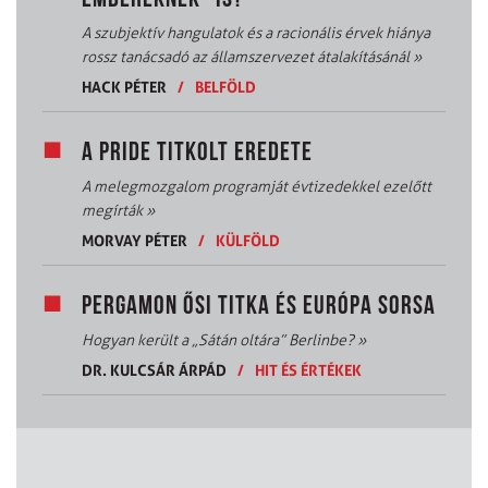
A szubjektív hangulatok és a racionális érvek hiánya
rossz tanácsadó az államszervezet átalakításánál
»
HACK PÉTER
/
BELFÖLD
A PRIDE TITKOLT EREDETE
A melegmozgalom programját évtizedekkel ezelőtt
megírták
»
MORVAY PÉTER
/
KÜLFÖLD
PERGAMON ŐSI TITKA ÉS EURÓPA SORSA
Hogyan került a „Sátán oltára” Berlinbe?
»
DR. KULCSÁR ÁRPÁD
/
HIT ÉS ÉRTÉKEK