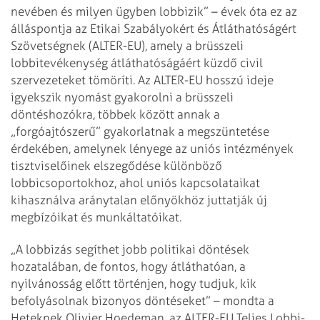
nevében és milyen ügyben lobbizik” – évek óta ez az
álláspontja az Etikai Szabályokért és Átláthatóságért
Szövetségnek (ALTER-EU), amely a brüsszeli
lobbitevékenység átláthatóságáért küzdő civil
szervezeteket tömöríti. Az ALTER-EU hosszú ideje
igyekszik nyomást gyakorolni a brüsszeli
döntéshozókra, többek között annak a
„forgóajtószerű” gyakorlatnak a megszüntetése
érdekében, amelynek lényege az uniós intézmények
tisztviselőinek elszegődése különböző
lobbicsoportokhoz, ahol uniós kapcsolataikat
kihasználva aránytalan előnyökhöz juttatják új
megbízóikat és munkáltatóikat.
„A lobbizás segíthet jobb politikai döntések
hozatalában, de fontos, hogy átláthatóan, a
nyilvánosság előtt történjen, hogy tudjuk, kik
befolyásolnak bizonyos döntéseket” – mondta a
Heteknek Olivier Hoedeman, az ALTER-EU Teljes Lobbi-