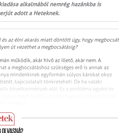
 kiadása alkalmából nemrég hazánkba is
terjút adott a Heteknek.
l és az élni akarás miatt döntött úgy, hogy megbocsát
lyen út vezethet a megbocsátásig?
rmán működik, akár hívő az illető, akár nem. A
hat a megbocsátáshoz szükséges erő is annak az
hiánya mindenkinek egyformán súlyos károkat okoz
 életét, kapcsolatait tönkreteheti. De ha valaki
gatív következmények alól. Ez a probléma egyéni és
n, hogy a megbocsátás ma egy nagyon népszerű téma
sok körében.
ek alátámasztják a megbocsátás jótékony hatását?
 olvasná?