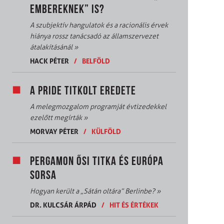
EMBEREKNEK” IS?
A szubjektív hangulatok és a racionális érvek
hiánya rossz tanácsadó az államszervezet
átalakításánál
»
HACK PÉTER
/
BELFÖLD
A PRIDE TITKOLT EREDETE
A melegmozgalom programját évtizedekkel
ezelőtt megírták
»
MORVAY PÉTER
/
KÜLFÖLD
PERGAMON ŐSI TITKA ÉS EURÓPA
SORSA
Hogyan került a „Sátán oltára” Berlinbe?
»
DR. KULCSÁR ÁRPÁD
/
HIT ÉS ÉRTÉKEK