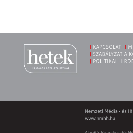
KAPCSOLAT
M
SZABÁLYZAT A 
POLITIKAI HIRD
Nemzeti Média - és Hí
www.nmhh.hu
Alapító-főszerkesztő: N