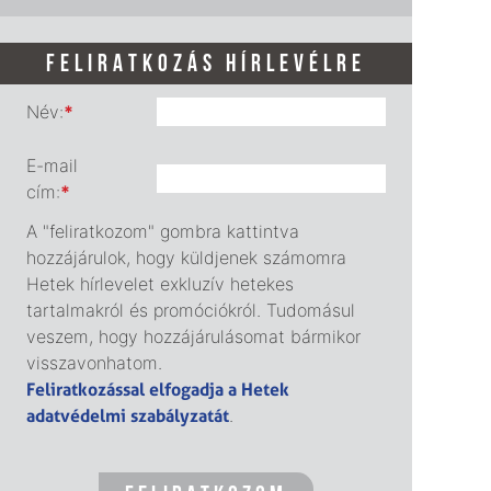
FELIRATKOZÁS HÍRLEVÉLRE
Név:
*
E-mail
cím:
*
A "feliratkozom" gombra kattintva
hozzájárulok, hogy küldjenek számomra
Hetek hírlevelet exkluzív hetekes
tartalmakról és promóciókról. Tudomásul
veszem, hogy hozzájárulásomat bármikor
visszavonhatom.
Feliratkozással elfogadja a Hetek
adatvédelmi szabályzatát
.