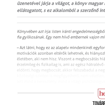
üzenetével járja a világot, a könyv magyar
ellátogatott, s ez alkalomból a szerzőnő in
Könyvében azt írja: Isten iránti engedelmességbő
fia gyilkosának. Egy nem hívő embernek vajon mi
– Azt látni, hogy ez az alapelv mindenkinél egyfo
motivációk azonban eltérők lehetnek, és hiányoz
életében, aki nem hisz. Viszont a megbocsátás 
érzelmileg és fizikailag is, ami az egész hátralévő
eldönti, hogy megbocsát, akkor felszabadul a ne
közösségi szinten is megfigyelhető, nem véletle
lett mind a keresztény, mind a világi pszichológu
Említene olyan pszichológiai kutatásokat, amely
Tovább