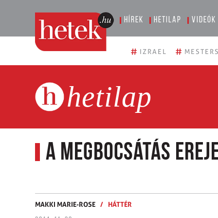
Hírek
Hetilap
Videók
#
#
IZRAEL
MESTERS
hetilap
A megbocsátás erej
MAKKI MARIE-ROSE
/
HÁTTÉR