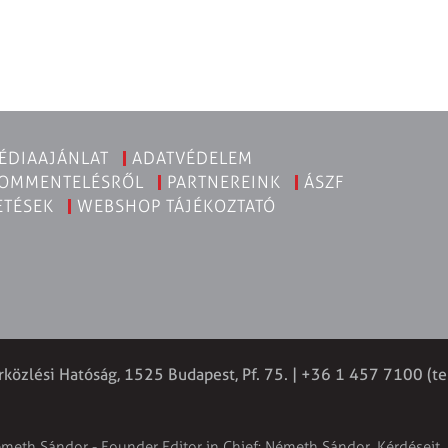
ÉDIAAJÁNLAT
ADATVÉDELEM
KOMMENTELÉSRŐL
PARTNEREINK
ÁSZF
ETÉSEK
WEBSHOP TÁJÉKOZTATÓ
rközlési Hatóság, 1525 Budapest, Pf. 75. | +36 1 457 7100 (te
émeth Sándor - Founder Editor in Chief: Németh Sándor. Kérdéseit, 