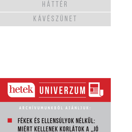
HÁTTÉR
KÁVÉSZÜNET
ARCHÍVUMUNKBÓL AJÁNLJUK:
FÉKEK ÉS ELLENSÚLYOK NÉLKÜL:
MIÉRT KELLENEK KORLÁTOK A „JÓ