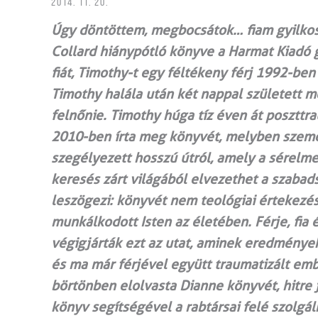
2014. 11. 20.
Úgy döntöttem, megbocsátok… fiam gyilkos
Collard hiánypótló könyve a Harmat Kiadó 
fiát, Timothy-t egy féltékeny férj 1992-be
Timothy halála után két nappal született me
felnőnie. Timothy húga tíz éven át poszttr
2010-ben írta meg könyvét, melyben személ
szegélyezett hosszú útról, amely a sérelme
keresés zárt világából elvezethet a szabad
leszögezi: könyvét nem teológiai értekezés
munkálkodott Isten az életében. Férje, fi
végigjárták ezt az utat, aminek eredmény
és ma már férjével együtt traumatizált emb
börtönben elolvasta Dianne könyvét, hitre j
könyv segítségével a rabtársai felé szolgá