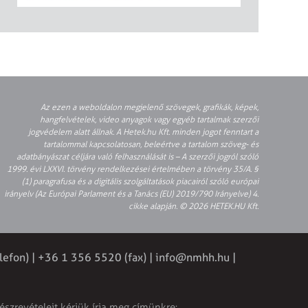
Az ezen a weboldalon megjelenő szövegek, grafikák, képek,
hangfelvételek, video anyagok vagy egyéb tartalmak szerzői
jogvédelem alatt állnak. A Hetek.hu Kft. minden jogot fenntart a
tartalommal kapcsolatosan, beleértve a tartalom szöveg- és
adatbányászat céljára való felhasználását is – A szerzői jogról szóló
1999. évi LXXVI. törvény rendelkezései értelmében a törvény 35/A. §
(1) paragrafusa és a digitális szolgáltatások piacairól szóló európai
irányelv (Az Európai Parlament és a Tanács (EU) 2019/790 Irányelve) 4.
cikke alapján. © 2026 HETEK.HU Kft.
lefon) | +36 1 356 5520 (fax) |
info@nmhh.hu
|
észrevételeit kérjük írja meg címünkre: