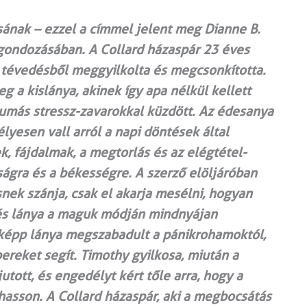
ának – ezzel a címmel jelent meg Dianne B.
gondozásában. A Collard házaspár 23 éves
n tévedésből meggyilkolta és megcsonkította.
g a kislánya, akinek így apa nélkül kellett
aumás stressz-zavarokkal küzdött. Az édesanya
yesen vall arról a napi döntések által
k, fájdalmak, a megtorlás és az elégtétel-
ságra és a békességre. A szerző elöljáróban
nek szánja, csak el akarja mesélni, hogyan
a és lánya a maguk módján mindnyájan
eképp lánya megszabadult a pánikrohamoktól,
ereket segít. Timothy gyilkosa, miután a
utott, és engedélyt kért tőle arra, hogy a
lhasson. A Collard házaspár, aki a megbocsátás