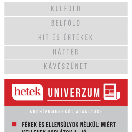
KÜLFÖLD
BELFÖLD
HIT ÉS ÉRTÉKEK
HÁTTÉR
KÁVÉSZÜNET
ARCHÍVUMUNKBÓL AJÁNLJUK:
FÉKEK ÉS ELLENSÚLYOK NÉLKÜL: MIÉRT