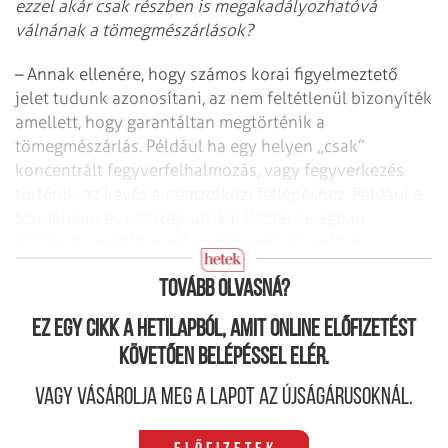
ezzel akár csak részben is megakadályozhatóvá
válnának a tömegmészárlások?
– Annak ellenére, hogy számos korai figyelmeztető
jelet tudunk azonosítani, az nem feltétlenül bizonyíték
amellett, hogy garantáltan megtörténik a
tömegmészárlás. Például ha egy helyen „csak”
koncentrált fegyverfelhalmozás, vagy fegyverkezés
történik, az kevés a nemzetközi fellépéshez. Például a
Szudánban és a Közép-afrikai Köztársaságban
kialakult konfliktus előrejelzés nélküli volt, és
meglepetésként érte a nemzetközi közösséget.
Tovább olvasná?
Ez egy cikk a hetilapból, amit online előfizetést
követően belépéssel elér.
Vagy vásárolja meg a lapot az újságárusoknál.