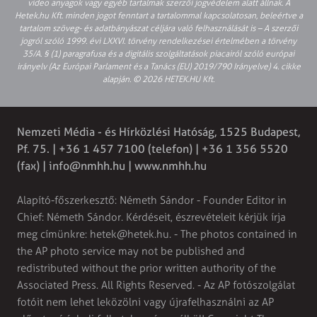
video anyagok vagy egyéb tartalmak szerzői jogvédelem alatt állnak. A
Hetek.hu Kft. minden jogot fenntart a tartalommal kapcsolatosan, beleértve a
tartalom szöveg- és adatbányászat céljára való felhasználását is – A szerzői
jogról szóló 1999. évi LXXVI. törvény rendelkezései értelmében a törvény
35/A. § (1) paragrafusa és a digitális szolgáltatások piacairól szóló európai
irányelv (Az Európai Parlament és a Tanács (EU) 2019/790 Irányelve) 4. cikke
alapján. © 2026 HETEK.HU Kft.
Nemzeti Média - és Hírközlési Hatóság, 1525 Budapest,
Pf. 75. | +36 1 457 7100 (telefon) | +36 1 356 5520
(fax) |
info@nmhh.hu
| www.nmhh.hu
Alapító-főszerkesztő: Németh Sándor - Founder Editor in
Chief: Németh Sándor. Kérdéseit, észrevételeit kérjük írja
meg címünkre:
hetek@hetek.hu
. - The photos contained in
the AP photo service may not be published and
redistributed without the prior written authority of the
Associated Press. All Rights Reserved. - Az AP fotószolgálat
fotóit nem lehet leközölni vagy újrafelhasználni az AP