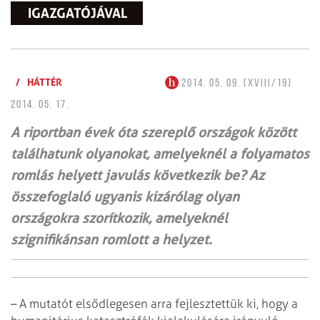
IGAZGATÓJÁVAL
/
HÁTTÉR
2014. 05. 09. (XVIII/19)
2014. 05. 17.
A riportban évek óta szereplő országok között
találhatunk olyanokat, amelyeknél a folyamatos
romlás helyett javulás következik be? Az
összefoglaló ugyanis kizárólag olyan
országokra szorítkozik, amelyeknél
szignifikánsan romlott a helyzet.
– A mutatót elsődlegesen arra fejlesztettük ki, hogy a