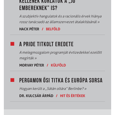
KELLENEK KORLÁTOK A „JÓ
EMBEREKNEK” IS?
A szubjektív hangulatok és a racionális érvek hiánya
rossz tanácsadó az államszervezet átalakításánál
»
HACK PÉTER
/
BELFÖLD
A PRIDE TITKOLT EREDETE
A melegmozgalom programját évtizedekkel ezelőtt
megírták
»
MORVAY PÉTER
/
KÜLFÖLD
PERGAMON ŐSI TITKA ÉS EURÓPA SORSA
Hogyan került a „Sátán oltára” Berlinbe?
»
DR. KULCSÁR ÁRPÁD
/
HIT ÉS ÉRTÉKEK