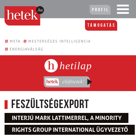
Profil
Támogatás
#
#
META
MESTERSÉGES INTELLIGENCIA
#
ENERGIAVÁLSÁG
hetilap
Feszültségexport
INTERJÚ MARK LATTIMERREL, A MINORITY
RIGHTS GROUP INTERNATIONAL ÜGYVEZETŐ