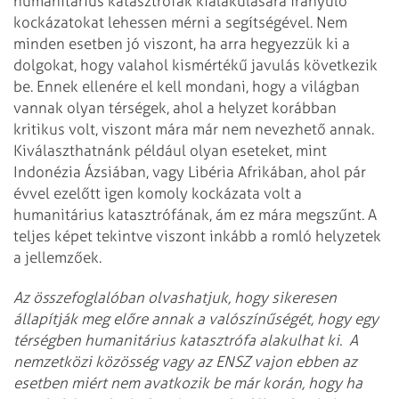
humanitárius katasztrófák kialakulására irányuló
kockázatokat lehessen mérni a segítségével. Nem
minden esetben jó viszont, ha arra hegyezzük ki a
dolgokat, hogy valahol kismértékű javulás következik
be. Ennek ellenére el kell mondani, hogy a világban
vannak olyan térségek, ahol a helyzet korábban
kritikus volt, viszont mára már nem nevezhető annak.
Kiválaszthatnánk például olyan eseteket, mint
Indonézia Ázsiában, vagy Libéria Afrikában, ahol pár
évvel ezelőtt igen komoly kockázata volt a
humanitárius katasztrófának, ám ez mára megszűnt. A
teljes képet tekintve viszont inkább a romló helyzetek
a jellemzőek.
Az összefoglalóban olvashatjuk, hogy sikeresen
állapítják meg előre annak a valószínűségét, hogy egy
térségben humanitárius katasztrófa alakulhat ki. A
nemzetközi közösség vagy az ENSZ vajon ebben az
esetben miért nem avatkozik be már korán, hogy ha