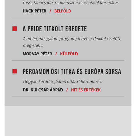
rossz tanácsadó az államszervezet átalakításánál
»
HACK PÉTER
/
BELFÖLD
A PRIDE TITKOLT EREDETE
A melegmozgalom programját évtizedekkel ezelőtt
megírták
»
MORVAY PÉTER
/
KÜLFÖLD
PERGAMON ŐSI TITKA ÉS EURÓPA SORSA
Hogyan került a „Sátán oltára” Berlinbe?
»
DR. KULCSÁR ÁRPÁD
/
HIT ÉS ÉRTÉKEK