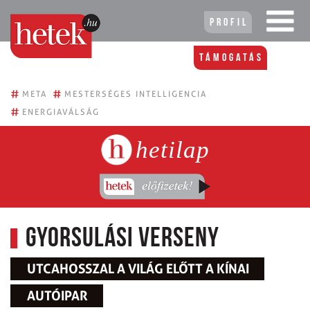
Profil
Támogatás
#
#
META
MESTERSÉGES INTELLIGENCIA
#
ENERGIAVÁLSÁG
hetilap
Gyorsulási verseny
UTCAHOSSZAL A VILÁG ELŐTT A KÍNAI
AUTÓIPAR