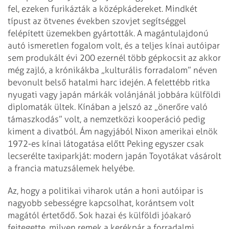
fel, ezeken furikázták a középkádereket. Mindkét
típust az ötvenes években szovjet segítséggel
felépített üzemekben gyártották. A magántulajdonú
autó ismeretlen fogalom volt, és a teljes kínai autóipar
sem produkált évi 200 ezernél több gépkocsit az akkor
még zajló, a krónikákba „kulturális forradalom” néven
bevonult belső hatalmi harc idején. A felettébb ritka
nyugati vagy japán márkák volánjánál jobbára külföldi
diplomaták ültek. Kínában a jelszó az „önerőre való
támaszkodás” volt, a nemzetközi kooperáció pedig
kiment a divatból. Ám nagyjából Nixon amerikai elnök
1972-es kínai látogatása előtt Peking egyszer csak
lecserélte taxiparkját: modern japán Toyotákat vásárolt
a francia matuzsálemek helyébe.
Az, hogy a politikai viharok után a honi autóipar is
nagyobb sebességre kapcsolhat, korántsem volt
magától értetődő. Sok hazai és külföldi jóakaró
fejtegette, milyen remek a kerékpár a forradalmi