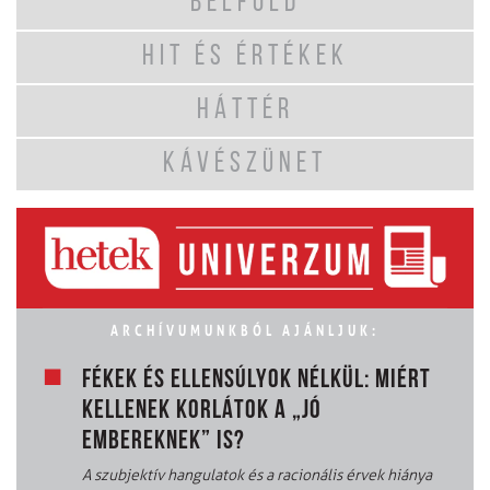
BELFÖLD
HIT ÉS ÉRTÉKEK
HÁTTÉR
KÁVÉSZÜNET
ARCHÍVUMUNKBÓL AJÁNLJUK:
FÉKEK ÉS ELLENSÚLYOK NÉLKÜL: MIÉRT
KELLENEK KORLÁTOK A „JÓ
EMBEREKNEK” IS?
A szubjektív hangulatok és a racionális érvek hiánya