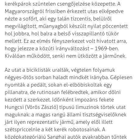
kerékpárok szüntelen csengőjelzése közepette. A
Magyarországról frissiben érkezett utas elképedve
nézte a sofőrt, aki egy talán tízcentis, belülről
megvilágított, műanyagból készült nyilat pöccentett
hol jobbra, hol balra a belső visszapillantó tükör
mellett. Ez az elmés fényszerkezet volt hivatott arra,
hogy jelezze a közúti irányváltozást – 1969-ben.
Kiválóan működött, senki nem ütközött a járműnek.
Az utat a biciklisták uralták, végtelen folyamuk
négyes-ötös sorban haladt mindkét irányba. Gépiesen
nyomták a pedált, sokan el-elbóbiskoltak egy
pillanatra, de rutinosan felébredtek, amikor dőlni
kezdett a szerkezet. Időnként impozáns fekete
Hungcsi (Vörös Zászló) típusú limuzinok törtek utat
maguknak: a magas rangú állami tisztségviselőknek
járt ilyen reprezentatív jármű, amely elől illett
szétspriccelnie a két kerék robotosainak. A
középkategóriájú Sanghaj autók gyakrabban tűntek