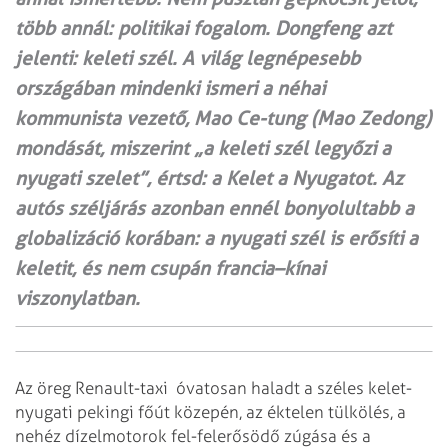
több annál: politikai fogalom. Dongfeng azt
jelenti: keleti szél. A világ legnépesebb
országában mindenki ismeri a néhai
kommunista vezető, Mao Ce-tung (Mao Zedong)
mondását, miszerint „a keleti szél legyőzi a
nyugati szelet”, értsd: a Kelet a Nyugatot. Az
autós széljárás azonban ennél bonyolultabb a
globalizáció korában: a nyugati szél is erősíti a
keletit, és nem csupán francia–kínai
viszonylatban.
Az öreg Renault-taxi óvatosan haladt a széles kelet-
nyugati pekingi főút közepén, az éktelen tülkölés, a
nehéz dízelmotorok fel-felerősödő zúgása és a