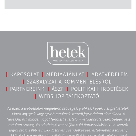
KAPCSOLAT
MÉDIAAJÁNLAT
ADATVÉDELEM
SZABÁLYZAT A KOMMENTELÉSRŐL
PARTNEREINK
ÁSZF
POLITIKAI HIRDETÉSEK
WEBSHOP TÁJÉKOZTATÓ
Az ezen a weboldalon megjelenő szövegek, grafikák, képek, hangfelvételek,
video anyagok vagy egyéb tartalmak szerzői jogvédelem alatt állnak. A
Hetek.hu Kft. minden jogot fenntart a tartalommal kapcsolatosan, beleértve a
tartalom szöveg- és adatbányászat céljára való felhasználását is – A szerzői
jogról szóló 1999. évi LXXVI. törvény rendelkezései értelmében a törvény
35/A. § (1) paragrafusa és a digitális szolgáltatások piacairól szóló európai