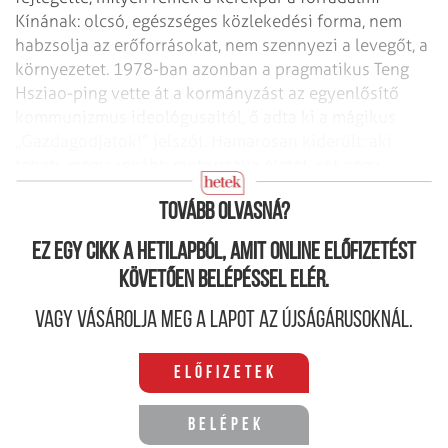
Kínának: olcsó, egészséges közlekedési forma, nem
habzsolja az erőforrásokat, nem szennyezi a levegőt, a
környezetet. 1978-ban azonban a pragmatikus Teng
Hsziao-ping vette át a kormányzást az egyenlősítő
kommunizmus ideológusaitól, ő adta ki a mágikus
„Gazdagodjatok!” jelszót. Hamarosan kiderült: aki
teheti, mégis inkább motorizálja életét, sőt négy
kerékre ül át, nem is akármilyenre.
Tovább olvasná?
Ez egy cikk a hetilapból, amit online előfizetést
követően belépéssel elér.
Vagy vásárolja meg a lapot az újságárusoknál.
Előfizetek
Belépek