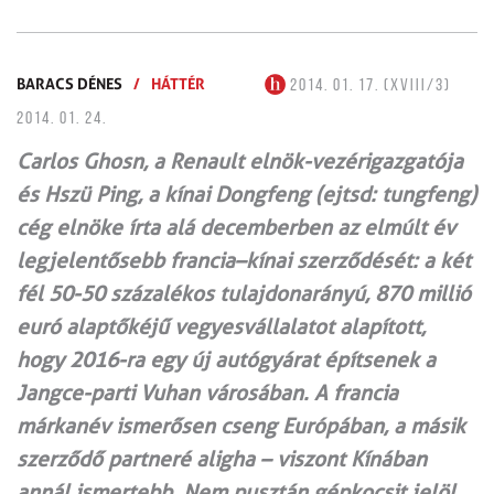
BARACS DÉNES
/
HÁTTÉR
2014. 01. 17. (XVIII/3)
2014. 01. 24.
Carlos Ghosn, a Renault elnök-vezérigazgatója
és Hszü Ping, a kínai Dongfeng (ejtsd: tungfeng)
cég elnöke írta alá decemberben az elmúlt év
legjelentősebb francia–kínai szerződését: a két
fél 50-50 százalékos tulajdonarányú, 870 millió
euró alaptőkéjű vegyesvállalatot alapított,
hogy 2016-ra egy új autógyárat építsenek a
Jangce-parti Vuhan városában. A francia
márkanév ismerősen cseng Európában, a másik
szerződő partneré aligha – viszont Kínában
annál ismertebb. Nem pusztán gépkocsit jelöl,