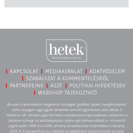
KAPCSOLAT
MÉDIAAJÁNLAT
ADATVÉDELEM
SZABÁLYZAT A KOMMENTELÉSRŐL
PARTNEREINK
ÁSZF
POLITIKAI HIRDETÉSEK
WEBSHOP TÁJÉKOZTATÓ
Az ezen a weboldalon megjelenő szövegek, grafikák, képek, hangfelvételek,
video anyagok vagy egyéb tartalmak szerzői jogvédelem alatt állnak. A
Hetek.hu Kft. minden jogot fenntart a tartalommal kapcsolatosan, beleértve a
tartalom szöveg- és adatbányászat céljára való felhasználását is – A szerzői
jogról szóló 1999. évi LXXVI. törvény rendelkezései értelmében a törvény
35/A. § (1) paragrafusa és a digitális szolgáltatások piacairól szóló európai