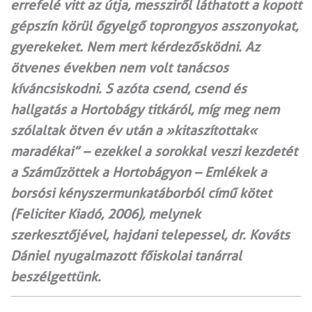
errefelé vitt az útja, messziről láthatott a kopott
gépszín körül őgyelgő toprongyos asszonyokat,
gyerekeket. Nem mert kérdezősködni. Az
ötvenes években nem volt tanácsos
kíváncsiskodni. S azóta csend, csend és
hallgatás a Hortobágy titkáról, míg meg nem
szólaltak ötven év után a »kitaszítottak«
maradékai” – ezekkel a sorokkal veszi kezdetét
a Száműzöttek a Hortobágyon – Emlékek a
borsósi kényszermunkatáborból című kötet
(Feliciter Kiadó, 2006), melynek
szerkesztőjével, hajdani telepessel, dr. Kováts
Dániel nyugalmazott főiskolai tanárral
beszélgettünk.