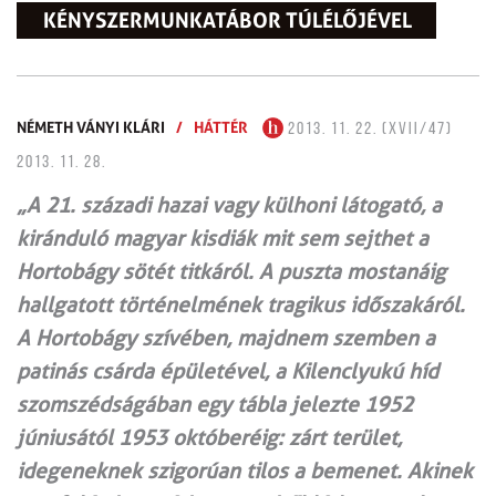
KÉNYSZERMUNKATÁBOR TÚLÉLŐJÉVEL
NÉMETH VÁNYI KLÁRI
/
HÁTTÉR
2013. 11. 22. (XVII/47)
2013. 11. 28.
„A 21. századi hazai vagy külhoni látogató, a
kiránduló magyar kisdiák mit sem sejthet a
Hortobágy sötét titkáról. A puszta mostanáig
hallgatott történelmének tragikus időszakáról.
A Hortobágy szívében, majdnem szemben a
patinás csárda épületével, a Kilenclyukú híd
szomszédságában egy tábla jelezte 1952
júniusától 1953 októberéig: zárt terület,
idegeneknek szigorúan tilos a bemenet. Akinek