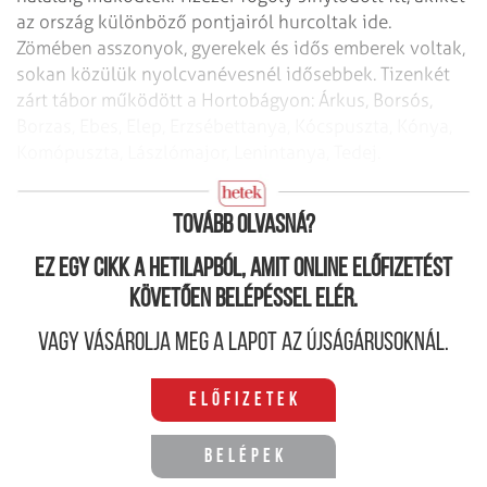
az ország különböző pontjairól hurcoltak ide.
Zömében asszonyok, gyerekek és idős emberek voltak,
sokan közülük nyolcvanévesnél idősebbek. Tizenkét
zárt tábor működött a Hortobágyon: Árkus, Borsós,
Borzas, Ebes, Elep, Erzsébettanya, Kócspuszta, Kónya,
Komópuszta, Lászlómajor, Lenintanya, Tedej.
A Kováts család hogy lett a rendszer ellensége?
Tovább olvasná?
Ez egy cikk a hetilapból, amit online előfizetést
követően belépéssel elér.
Vagy vásárolja meg a lapot az újságárusoknál.
Előfizetek
Belépek