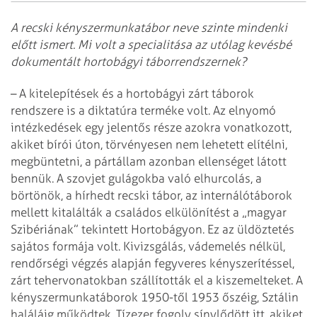
A recski kényszermunkatábor neve szinte mindenki
előtt ismert. Mi volt a specialitása az utólag kevésbé
dokumentált hortobágyi táborrendszernek?
– A kitelepítések és a hortobágyi zárt táborok
rendszere is a diktatúra terméke volt. Az elnyomó
intézkedések egy jelentős része azokra vonatkozott,
akiket bírói úton, törvényesen nem lehetett elítélni,
megbüntetni, a pártállam azonban ellenséget látott
bennük. A szovjet gulágokba való elhurcolás, a
börtönök, a hírhedt recski tábor, az internálótáborok
mellett kitalálták a családos elkülönítést a „magyar
Szibériának” tekintett Hortobágyon. Ez az üldöztetés
sajátos formája volt. Kivizsgálás, vádemelés nélkül,
rendőrségi végzés alapján fegyveres kényszerítéssel,
zárt tehervonatokban szállították el a kiszemelteket. A
kényszermunkatáborok 1950-től 1953 őszéig, Sztálin
haláláig működtek. Tízezer fogoly sínylődött itt, akiket