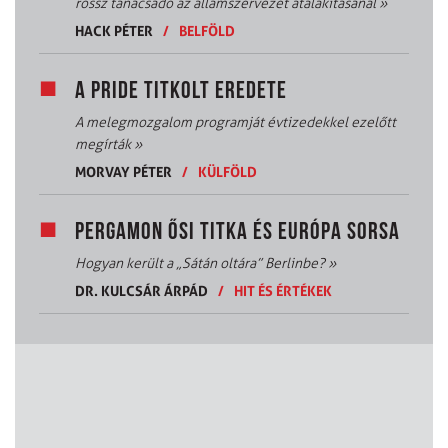
rossz tanácsadó az államszervezet átalakításánál
»
HACK PÉTER
/
BELFÖLD
A PRIDE TITKOLT EREDETE
A melegmozgalom programját évtizedekkel ezelőtt
megírták
»
MORVAY PÉTER
/
KÜLFÖLD
PERGAMON ŐSI TITKA ÉS EURÓPA SORSA
Hogyan került a „Sátán oltára” Berlinbe?
»
DR. KULCSÁR ÁRPÁD
/
HIT ÉS ÉRTÉKEK