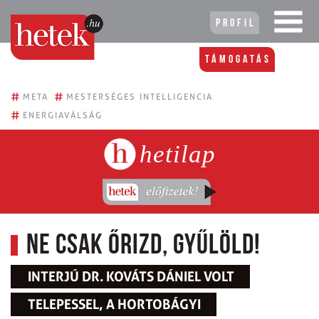
Profil
Támogatás
#
#
META
MESTERSÉGES INTELLIGENCIA
#
ENERGIAVÁLSÁG
hetilap
Ne csak őrizd, gyűlöld!
INTERJÚ DR. KOVÁTS DÁNIEL VOLT
TELEPESSEL, A HORTOBÁGYI