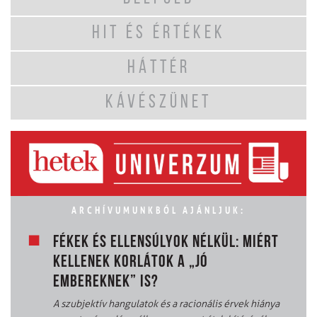
HIT ÉS ÉRTÉKEK
HÁTTÉR
KÁVÉSZÜNET
ARCHÍVUMUNKBÓL AJÁNLJUK:
FÉKEK ÉS ELLENSÚLYOK NÉLKÜL: MIÉRT
KELLENEK KORLÁTOK A „JÓ
EMBEREKNEK” IS?
A szubjektív hangulatok és a racionális érvek hiánya