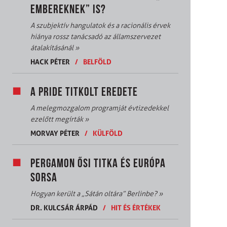
EMBEREKNEK” IS?
A szubjektív hangulatok és a racionális érvek
hiánya rossz tanácsadó az államszervezet
átalakításánál
»
HACK PÉTER
/
BELFÖLD
A PRIDE TITKOLT EREDETE
A melegmozgalom programját évtizedekkel
ezelőtt megírták
»
MORVAY PÉTER
/
KÜLFÖLD
PERGAMON ŐSI TITKA ÉS EURÓPA
SORSA
Hogyan került a „Sátán oltára” Berlinbe?
»
DR. KULCSÁR ÁRPÁD
/
HIT ÉS ÉRTÉKEK