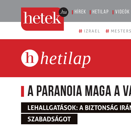
Hírek
Hetilap
Videók
#
#
IZRAEL
MESTERS
hetilap
A paranoia maga a 
LEHALLGATÁSOK: A BIZTONSÁG IRÁ
SZABADSÁGOT