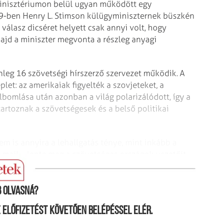
minisztériumon belül ugyan működött egy
29-ben Henry L. Stimson külügyminiszternek büszkén
 válasz dicséret helyett csak annyi volt, hogy
jd a miniszter megvonta a részleg anyagi
enleg 16 szövetségi hírszerző szervezet működik. A
let: az amerikaiak figyelték a szovjeteket, a
lbomlása után azonban a világ polarizálódott, így a
tartoznak a szövetségesek és a belső politikai
 is annyira a lehallgatás ténye, mint inkább a
-mail – lepte meg a szövetséges országok vezetőit,
g is.
 olvasná?
ne előfizetést követően belépéssel elér.