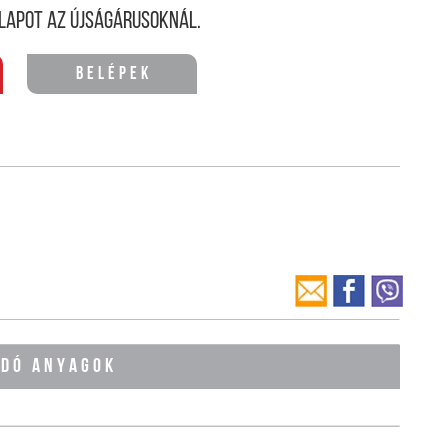
lapot az újságárusoknál.
Belépek
ÓDÓ ANYAGOK