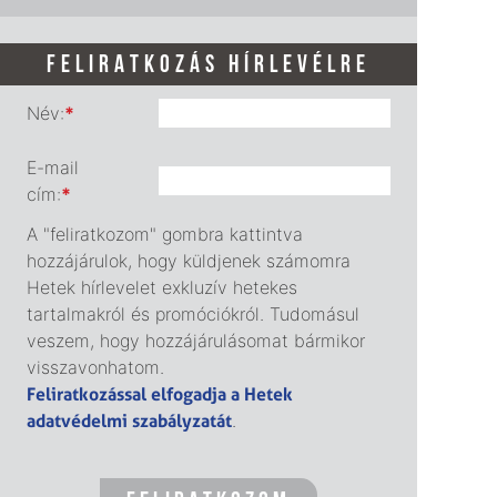
FELIRATKOZÁS HÍRLEVÉLRE
Név:
*
E-mail
cím:
*
A "feliratkozom" gombra kattintva
hozzájárulok, hogy küldjenek számomra
Hetek hírlevelet exkluzív hetekes
tartalmakról és promóciókról. Tudomásul
veszem, hogy hozzájárulásomat bármikor
visszavonhatom.
Feliratkozással elfogadja a Hetek
adatvédelmi szabályzatát
.