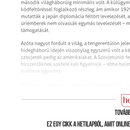
második világháborúig minimális volt. A külügy
kódfeltöréssel foglalkozó részleg, ám amikor 19
mutatták a japán diplomácia feltört levelezését, a
úriemberek nem olvassák egymás levelezését – ma
támogatását.
Azóta nagyot fordult a világ, a tengerentúlon jel
hidegháború idején viszonylag egyszerű volt a kép
szovjetek pedig az amerikaiakat. A Szovjetunió fe
hírszerzőknek sokfelé kell figyelniük – ebbe bele
riválisok egyaránt.
A Snowden-ügyben – jegyezte meg a szakértő – nem
volumene – több milliárd telefonbeszélgetés és e
és ebbe a meglepetésbe vegyülhetett némi irigysé
Tovább
Ez egy cikk a hetilapból, amit onli