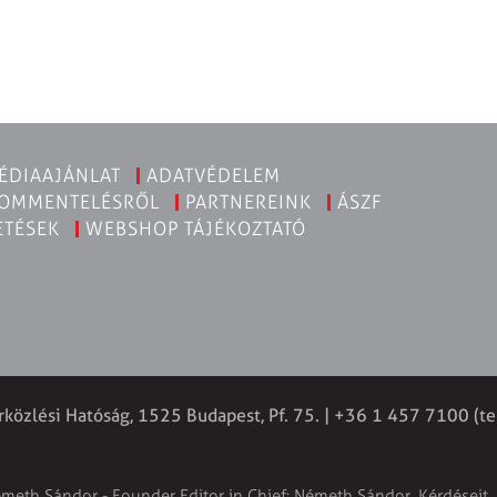
ÉDIAAJÁNLAT
ADATVÉDELEM
KOMMENTELÉSRŐL
PARTNEREINK
ÁSZF
ETÉSEK
WEBSHOP TÁJÉKOZTATÓ
rközlési Hatóság, 1525 Budapest, Pf. 75. | +36 1 457 7100 (te
émeth Sándor - Founder Editor in Chief: Németh Sándor. Kérdéseit, 