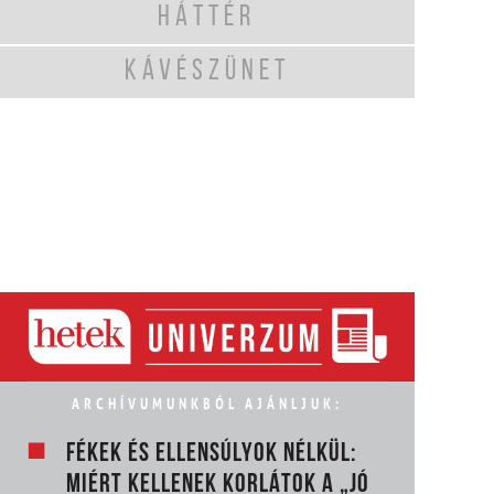
HÁTTÉR
KÁVÉSZÜNET
ARCHÍVUMUNKBÓL AJÁNLJUK:
FÉKEK ÉS ELLENSÚLYOK NÉLKÜL:
MIÉRT KELLENEK KORLÁTOK A „JÓ