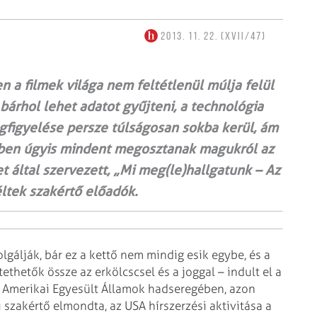
2013. 11. 22. (XVII/47)
n a filmek világa nem feltétlenül múlja felül
 bárhol lehet adatot gyűjteni, a technológia
figyelése persze túlságosan sokba kerül, ám
többen úgyis mindent megosztanak magukról az
t által szervezett, „Mi meg(le)hallgatunk – Az
ltek szakértő előadók.
lgálják, bár ez a kettő nem mindig esik egybe, és a
thetők össze az erkölcscsel és a joggal – indult el a
 az Amerikai Egyesült Államok hadseregében, azon
i szakértő elmondta, az USA hírszerzési aktivitása a