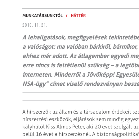
MUNKATÁRSUNKTÓL
/
HÁTTÉR
2013. 11. 21.
A lehallgatások, megfigyelések tekintetébe
a valóságot: ma valóban bárkiről, bármikor,
ehhez már adott. Az átlagember egyedi meg
erre nincs is feltétlenül szükség – a leg
interneten. Minderről a Jövőképp! Egyesüle
NSA-ügy” címet viselő rendezvényen beszé
A hírszerzők az állam és a társadalom érdekeit szo
hírszerzési eszközök, eljárások sem mindig egyezte
kályhától Kiss Álmos Péter, aki 20 évet szolgált
belül 16 évet a hírszerzésnél. A biztonságpolitika