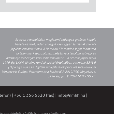
Az ezen a weboldalon megjelenő szövegek, grafikák, képek,
hangfelvételek, video anyagok vagy egyéb tartalmak szerzői
jogvédelem alatt állnak. A Hetek.hu Kft. minden jogot fenntart a
tartalommal kapcsolatosan, beleértve a tartalom szöveg- és
adatbányászat céljára való felhasználását is – A szerzői jogról szóló
1999. évi LXXVI. törvény rendelkezései értelmében a törvény 35/A. §
(1) paragrafusa és a digitális szolgáltatások piacairól szóló európai
irányelv (Az Európai Parlament és a Tanács (EU) 2019/790 Irányelve) 4.
cikke alapján. © 2026 HETEK.HU Kft.
lefon) | +36 1 356 5520 (fax) |
info@nmhh.hu
|
észrevételeit kérjük írja meg címünkre: