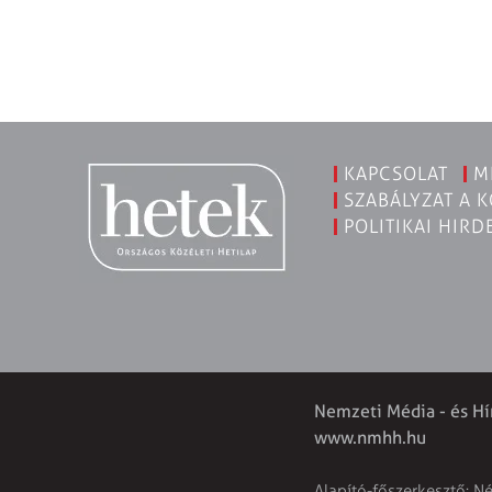
KAPCSOLAT
M
SZABÁLYZAT A 
POLITIKAI HIRD
Nemzeti Média - és Hí
www.nmhh.hu
Alapító-főszerkesztő: N