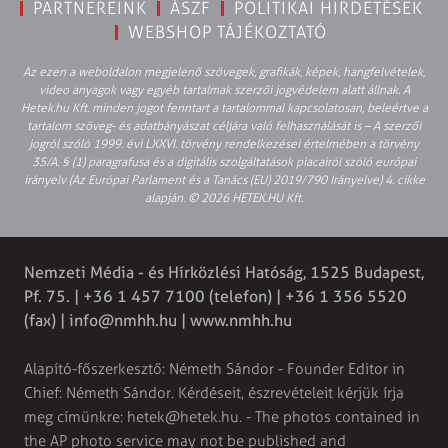
PARTNEREINK
ÁSZF
POLITIKAI HIRDETÉSEK
WEBSHOP TÁJÉKOZTATÓ
Az ezen a weboldalon megjelenő szövegek, grafikák, képek, hangfelvételek,
video anyagok vagy egyéb tartalmak szerzői jogvédelem alatt állnak. A
Hetek.hu Kft. minden jogot fenntart a tartalommal kapcsolatosan, beleértve a
tartalom szöveg- és adatbányászat céljára való felhasználását is – A szerzői
jogról szóló 1999. évi LXXVI. törvény rendelkezései értelmében a törvény
35/A. § (1) paragrafusa és a digitális szolgáltatások piacairól szóló európai
irányelv (Az Európai Parlament és a Tanács (EU) 2019/790 Irányelve) 4. cikke
alapján. © 2026 HETEK.HU Kft.
Nemzeti Média - és Hírközlési Hatóság, 1525 Budapest,
Pf. 75. | +36 1 457 7100 (telefon) | +36 1 356 5520
(fax) |
info@nmhh.hu
| www.nmhh.hu
Alapító-főszerkesztő: Németh Sándor - Founder Editor in
Chief: Németh Sándor. Kérdéseit, észrevételeit kérjük írja
meg címünkre:
hetek@hetek.hu
. - The photos contained in
the AP photo service may not be published and