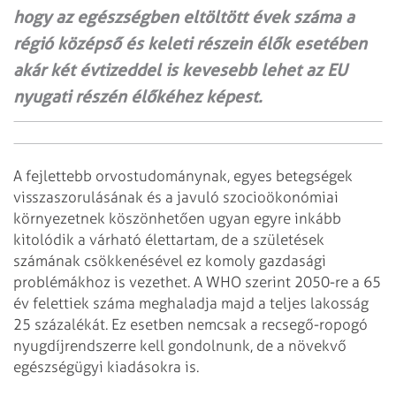
hogy az egészségben eltöltött évek száma a
régió középső és keleti részein élők esetében
akár két évtizeddel is kevesebb lehet az EU
nyugati részén élőkéhez képest.
A fejlettebb orvostudománynak, egyes betegségek
visszaszorulásának és a javuló szocioökonómiai
környezetnek köszönhetően ugyan egyre inkább
kitolódik a várható élettartam, de a születések
számának csökkenésével ez komoly gazdasági
problémákhoz is vezethet. A WHO szerint 2050-re a 65
év felettiek száma meghaladja majd a teljes lakosság
25 százalékát. Ez esetben nemcsak a recsegő-ropogó
nyugdíjrendszerre kell gondolnunk, de a növekvő
egészségügyi kiadásokra is.