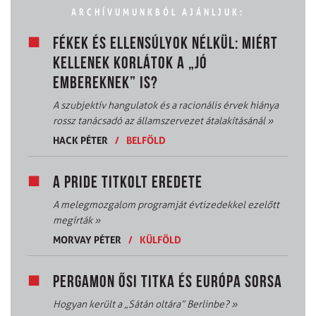
ARCHÍVUMUNKBÓL AJÁNLJUK:
FÉKEK ÉS ELLENSÚLYOK NÉLKÜL: MIÉRT
KELLENEK KORLÁTOK A „JÓ
EMBEREKNEK” IS?
A szubjektív hangulatok és a racionális érvek hiánya
rossz tanácsadó az államszervezet átalakításánál
»
HACK PÉTER
/
BELFÖLD
A PRIDE TITKOLT EREDETE
A melegmozgalom programját évtizedekkel ezelőtt
megírták
»
MORVAY PÉTER
/
KÜLFÖLD
PERGAMON ŐSI TITKA ÉS EURÓPA SORSA
Hogyan került a „Sátán oltára” Berlinbe?
»