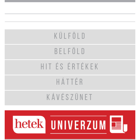
KÜLFÖLD
BELFÖLD
HIT ÉS ÉRTÉKEK
HÁTTÉR
KÁVÉSZÜNET