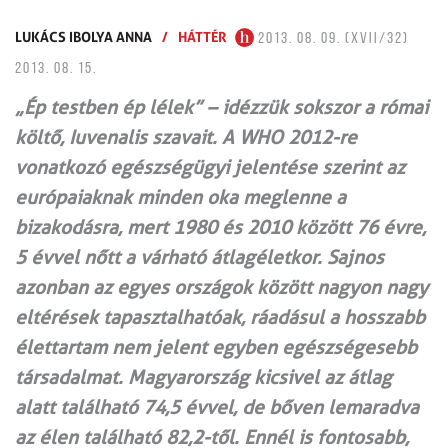
LUKÁCS IBOLYA ANNA
/
HÁTTÉR
2013. 08. 09. (XVII/32)
2013. 08. 15.
„Ép testben ép lélek” – idézzük sokszor a római
költő, Iuvenalis szavait. A WHO 2012-re
vonatkozó egészségügyi jelentése szerint az
európaiaknak minden oka meglenne a
bizakodásra, mert 1980 és 2010 között 76 évre,
5 évvel nőtt a várható átlagéletkor. Sajnos
azonban az egyes országok között nagyon nagy
eltérések tapasztalhatóak, ráadásul a hosszabb
élettartam nem jelent egyben egészségesebb
társadalmat. Magyarország kicsivel az átlag
alatt található 74,5 évvel, de bőven lemaradva
az élen található 82,2-től. Ennél is fontosabb,