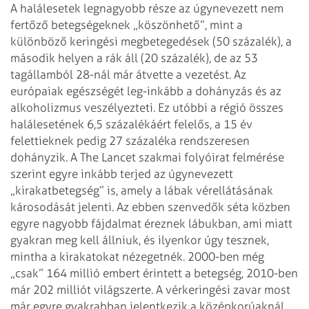
A halálesetek legnagyobb része az úgynevezett nem
fertőző betegségeknek „köszönhető”, mint a
különböző keringési megbetegedések (50 százalék), a
második helyen a rák áll (20 százalék), de az 53
tagállamból 28-nál már átvette a vezetést. Az
európaiak egészségét leg­-inkább a dohányzás és az
alkoholizmus veszélyezteti. Ez utóbbi a régió összes
halálesetének 6,5 százalékáért felelős, a 15 év
felettieknek pedig 27 százaléka rendszeresen
dohányzik. A The Lancet szakmai folyóirat felmérése
szerint egyre inkább terjed az úgynevezett
„kirakatbetegség” is, amely a lábak vérellátásának
károsodását jelenti. Az ebben szenvedők séta közben
egyre nagyobb fájdalmat éreznek lábukban, ami miatt
gyakran meg kell állniuk, és ilyenkor úgy tesznek,
mintha a kirakatokat nézegetnék. 2000-ben még
„csak” 164 millió embert érintett a betegség, 2010-ben
már 202 milliót világszerte. A vérkeringési zavar most
már egyre gyakrabban jelentkezik a középkorúaknál,