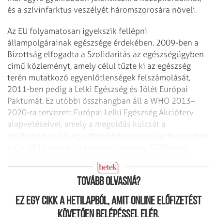
és a szívinfarktus veszélyét háromszorosára növeli.
Az EU folyamatosan igyekszik fellépni
állampolgárainak egészsége érdekében. 2009-ben a
Bizottság elfogadta a Szolidaritás az egészségügyben
című közleményt, amely célul tűzte ki az egészség
terén mutatkozó egyenlőtlenségek felszámolását,
2011-ben pedig a Lelki Egészség és Jólét Európai
Paktumát. Ez utóbbi összhangban áll a WHO 2013–
2020-ra tervezett Európai Lelki Egészség Akcióterv
alapvetéseivel, amely a megoldás kulcsát a
multiszektoriális együttműködésben és partnerségben
látja. 2012-ben került sor az Egészség 2020 nevű
program elfogadására, amelynek központjában az
egyén jóléte áll.
Tovább olvasná?
Ez egy cikk a hetilapból, amit online előfizetést
követően belépéssel elér.