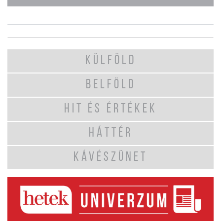
KÜLFÖLD
BELFÖLD
HIT ÉS ÉRTÉKEK
HÁTTÉR
KÁVÉSZÜNET