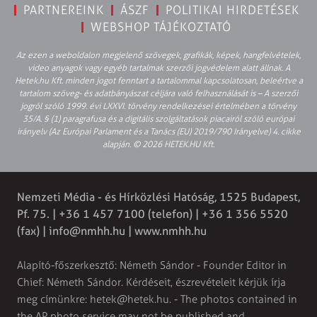
PARTNEREINK
ÁSZF
POLITIKAI HIRDETÉSEK
WEBSHOP TÁJÉKOZTATÓ
Az ezen a weboldalon megjelenő szövegek, grafikák, képek, hangfelvételek,
video anyagok vagy egyéb tartalmak szerzői jogvédelem alatt állnak. A
Hetek.hu Kft. minden jogot fenntart a tartalommal kapcsolatosan, beleértve a
tartalom szöveg- és adatbányászat céljára való felhasználását is – A szerzői
jogról szóló 1999. évi LXXVI. törvény rendelkezései értelmében a törvény
35/A. § (1) paragrafusa és a digitális szolgáltatások piacairól szóló európai
irányelv (Az Európai Parlament és a Tanács (EU) 2019/790 Irányelve) 4. cikke
alapján. © 2026 HETEK.HU Kft.
Nemzeti Média - és Hírközlési Hatóság, 1525 Budapest,
Pf. 75. | +36 1 457 7100 (telefon) | +36 1 356 5520
(fax) |
info@nmhh.hu
| www.nmhh.hu
Alapító-főszerkesztő: Németh Sándor - Founder Editor in
Chief: Németh Sándor. Kérdéseit, észrevételeit kérjük írja
meg címünkre:
hetek@hetek.hu
. - The photos contained in
the AP photo service may not be published and