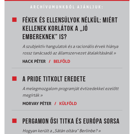
ARCHÍVUMUNKBÓL AJÁNLJUK:
FÉKEK ÉS ELLENSÚLYOK NÉLKÜL: MIÉRT
KELLENEK KORLÁTOK A „JÓ
EMBEREKNEK” IS?
A szubjektív hangulatok és a racionális érvek hiánya
rossz tanácsadó az államszervezet átalakításánál
»
HACK PÉTER
/
BELFÖLD
A PRIDE TITKOLT EREDETE
A melegmozgalom programját évtizedekkel ezelőtt
megírták
»
MORVAY PÉTER
/
KÜLFÖLD
PERGAMON ŐSI TITKA ÉS EURÓPA SORSA
Hogyan került a „Sátán oltára” Berlinbe?
»