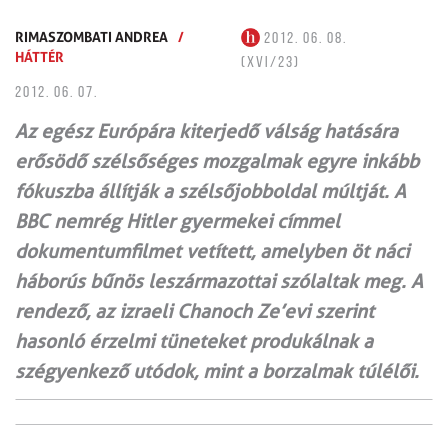
RIMASZOMBATI ANDREA
/
2012. 06. 08.
HÁTTÉR
(XVI/23)
2012. 06. 07.
Az egész Európára kiterjedő válság hatására
erősödő szélsőséges mozgalmak egyre inkább
fókuszba állítják a szélsőjobboldal múltját. A
BBC nemrég Hitler gyermekei címmel
dokumentumfilmet vetített, amelyben öt náci
háborús bűnös leszármazottai szólaltak meg. A
rendező, az izraeli Chanoch Ze’evi szerint
hasonló érzelmi tüneteket produkálnak a
szégyenkező utódok, mint a borzalmak túlélői.