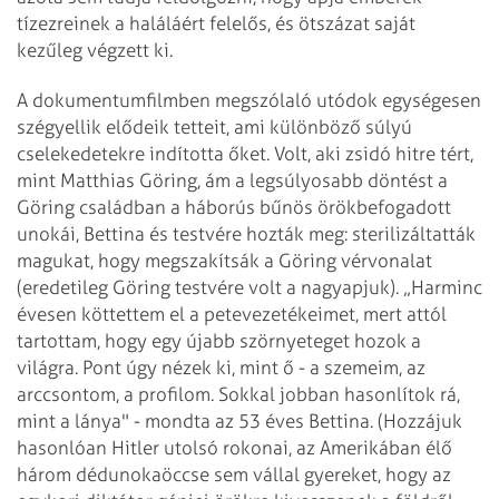
tízezreinek a haláláért felelős, és ötszázat saját
kezűleg végzett ki.
A dokumentumfilmben megszólaló utódok egységesen
szégyellik elődeik tetteit, ami különböző súlyú
cselekedetekre indította őket. Volt, aki zsidó hitre tért,
mint Matthias Göring, ám a legsúlyosabb döntést a
Göring családban a háborús bűnös örökbefogadott
unokái, Bettina és testvére hozták meg: sterilizáltatták
magukat, hogy megszakítsák a Göring vérvonalat
(eredetileg Göring testvére volt a nagyapjuk). „Harminc
évesen köttettem el a petevezetékeimet, mert attól
tartottam, hogy egy újabb szörnyeteget hozok a
világra. Pont úgy nézek ki, mint ő - a szemeim, az
arccsontom, a profilom. Sokkal jobban hasonlítok rá,
mint a lánya" - mondta az 53 éves Bettina. (Hozzájuk
hasonlóan Hitler utolsó rokonai, az Amerikában élő
három dédunokaöccse sem vállal gyereket, hogy az