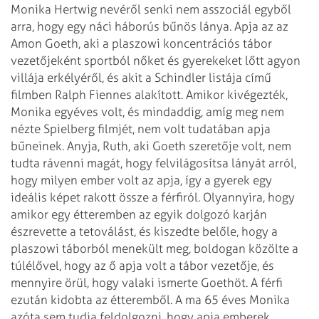
Monika Hertwig nevéről senki nem asszociál egyből
arra, hogy egy náci háborús bűnös lánya. Apja az az
Amon Goeth, aki a plaszowi koncentrációs tábor
vezetőjeként sportból nőket és gyerekeket lőtt agyon
villája erkélyéről, és akit a Schindler listája című
filmben Ralph Fiennes alakított. Amikor kivégezték,
Monika egyéves volt, és mindaddig, amíg meg nem
nézte Spielberg filmjét, nem volt tudatában apja
bűneinek. Anyja, Ruth, aki Goeth szeretője volt, nem
tudta rávenni magát, hogy felvilágosítsa lányát arról,
hogy milyen ember volt az apja, így a gyerek egy
ideális képet rakott össze a férfiról. Olyannyira, hogy
amikor egy étteremben az egyik dolgozó karján
észrevette a tetoválást, és kiszedte belőle, hogy a
plaszowi táborból menekült meg, boldogan közölte a
túlélővel, hogy az ő apja volt a tábor vezetője, és
mennyire örül, hogy valaki ismerte Goethöt. A férfi
ezután kidobta az étteremből. A ma 65 éves Monika
azóta sem tudja feldolgozni, hogy apja emberek