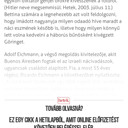
egykori diktátor génjei örökre kivesszenek a földről.
(Hitler neve megsemmisül. Hetek, 2003. július 11.)
Bettina számára a legnehezebb azt volt feldolgozni,
hogy imádott nagyanyja milyen odaadó híve maradt a
náci eszmének később is, illetve hogy milyen könnyű
lett volna kedvelni a háborús bűnösként kivégzett
Göringet.
Adolf Eichmann, a végső megoldás kivitelezője, akit
Buenos Airesben fogtak el az izraeli nácivadászok,
ugyancsak családot alapított. Fia, a most 55 éves
régész, Ricardo Eichmann a következőket nyilatkozta:
„A családunk történetét egy több tagból álló rakétához
szoktam hasonlítani. Apám az a része volt, amely a
tengerbe zuhant a kilövést követően, míg mi tovább
repültünk. Boldog vagyok, hogy nem kell vele élnem."
Tovább olvasná?
Ez egy cikk a hetilapból, amit online előfizetést