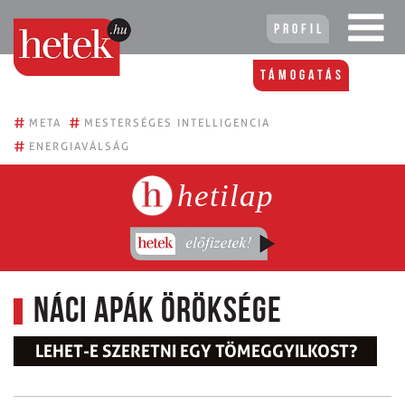
Profil
Támogatás
#
#
META
MESTERSÉGES INTELLIGENCIA
#
ENERGIAVÁLSÁG
hetilap
Náci apák öröksége
LEHET-E SZERETNI EGY TÖMEG­GYILKOST?