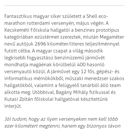
Fantasztikus magyar siker született a Shell eco-
marathon rotterdami versenyén, május végén. A
Kecskeméti Főiskola hallgatói a benzines prototípus
kategóriában ezüstérmet szereztek, miután Megaméter
nevű autójuk 2696 kilométer/literes teljesítménnyel
futott célba. A magyar csapat a világ második
legkisebb fogyasztású benzinüzemű járművét
mondhatja magáénak körülbelül 400 hasonló
versenyautó közül. A járművet egy 12 fős, gépész- és
informatikus mérnökökből, műszaki menedzser szakos
hallgatókból, valamint a felügyelő tanárból álló team
alkotta meg. Utóbbival, Bagány Mihály fizikussal és
Kutasi Zoltán főiskolai hallgatóval készítettünk
interjút.
Jól tudom, hogy az ilyen versenyeken nem kell több
ezer kilométert megtenni, hanem egy bizonyos távon