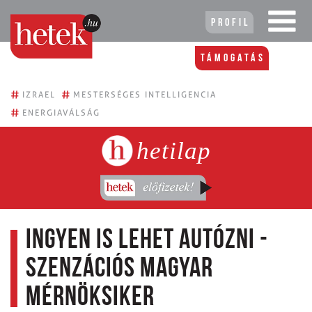
Profil
Támogatás
#
#
IZRAEL
MESTERSÉGES INTELLIGENCIA
#
ENERGIAVÁLSÁG
hetilap
Ingyen is lehet autózni -
Szenzációs magyar
mérnöksiker