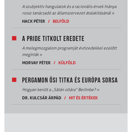
A szubjektív hangulatok és a racionális érvek hiánya
rossz tanácsadó az államszervezet átalakításánál
»
HACK PÉTER
/
BELFÖLD
A PRIDE TITKOLT EREDETE
A melegmozgalom programját évtizedekkel ezelőtt
megírták
»
MORVAY PÉTER
/
KÜLFÖLD
PERGAMON ŐSI TITKA ÉS EURÓPA SORSA
Hogyan került a „Sátán oltára” Berlinbe?
»
DR. KULCSÁR ÁRPÁD
/
HIT ÉS ÉRTÉKEK