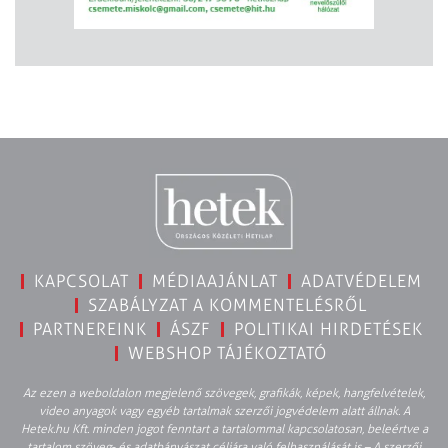
KAPCSOLAT
MÉDIAAJÁNLAT
ADATVÉDELEM
SZABÁLYZAT A KOMMENTELÉSRŐL
PARTNEREINK
ÁSZF
POLITIKAI HIRDETÉSEK
WEBSHOP TÁJÉKOZTATÓ
Az ezen a weboldalon megjelenő szövegek, grafikák, képek, hangfelvételek,
video anyagok vagy egyéb tartalmak szerzői jogvédelem alatt állnak. A
Hetek.hu Kft. minden jogot fenntart a tartalommal kapcsolatosan, beleértve a
tartalom szöveg- és adatbányászat céljára való felhasználását is – A szerzői