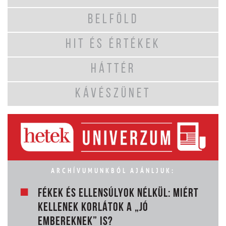
BELFÖLD
HIT ÉS ÉRTÉKEK
HÁTTÉR
KÁVÉSZÜNET
ARCHÍVUMUNKBÓL AJÁNLJUK:
FÉKEK ÉS ELLENSÚLYOK NÉLKÜL: MIÉRT
KELLENEK KORLÁTOK A „JÓ
EMBEREKNEK” IS?