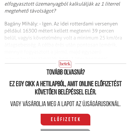
elfogyasztott üzemanyagból kalkulálják az 1 literrel
megtehető távolságot?
Bagány Mihály: - Igen. Az idei rotterdami versenyen
például 16300 métert kellett megtenni 39 percen
belül, vagyis követelmény volt a minimum 25 km/óra
átlagsebesség. A célba érés után pontosan lemérik,
mennyit fogyasztott a jármű, majd egyszerű
aránypárral kiszámítják, hogy 1 liter benzinnel
mennyit haladna.
Tovább olvasná?
Ez egy cikk a hetilapból, amit online előfizetést
követően belépéssel elér.
Vagy vásárolja meg a lapot az újságárusoknál.
Előfizetek