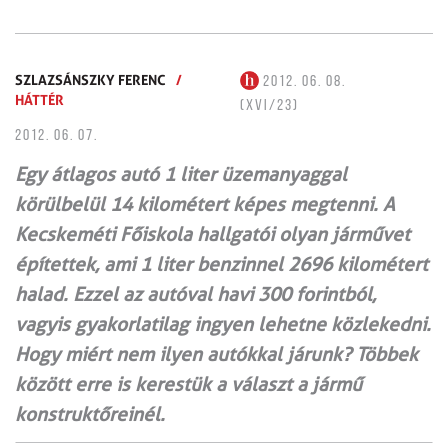
SZLAZSÁNSZKY FERENC
/
2012. 06. 08.
HÁTTÉR
(XVI/23)
2012. 06. 07.
Egy átlagos autó 1 liter üzemanyaggal
körülbelül 14 kilométert képes megtenni. A
Kecskeméti Főiskola hallgatói olyan járművet
építettek, ami 1 liter benzinnel 2696 kilométert
halad. Ezzel az autóval havi 300 forintból,
vagyis gyakorla­tilag ingyen lehetne közlekedni.
Hogy miért nem ilyen autókkal járunk? Többek
között erre is kerestük a választ a jármű
konstruktőreinél.