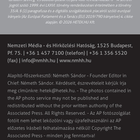
jogról szóló 1999. évi LXXVI. törvény rendelkezései értelmében a törvény
35/A. § (1) paragrafusa és a digitális szolgáltatások piacairól szóló európai
irányelv (Az Európai Parlament és a Tanács (EU) 2019/790 Irányelve) 4. cikke
alapján. © 2026 HETEK.HU Kft.
Nemzeti Média - és Hírközlési Hatóság, 1525 Budapest,
Pf. 75. | +36 1 457 7100 (telefon) | +36 1 356 5520
(fax) |
info@nmhh.hu
| www.nmhh.hu
Alapító-főszerkesztő: Németh Sándor - Founder Editor in
Chief: Németh Sándor. Kérdéseit, észrevételeit kérjük írja
meg címünkre:
hetek@hetek.hu
. - The photos contained in
the AP photo service may not be published and
redistributed without the prior written authority of the
Associated Press. All Rights Reserved. - Az AP fotószolgálat
fotóit nem lehet leközölni vagy újrafelhasználni az AP
előzetes írásbeli felhatalmazása nélkül! Copyright The
Associated Press - minden jog fenntartva!