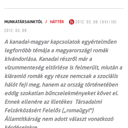
MUNKATÁRSAINKTÓL
/
HÁTTÉR
2012. 03. 09. (XVI/10)
2012. 03. 09.
A kanadai-magyar kapcsolatok egyértelműen
legforróbb témája a magyarországi romák
kivándorlása. Kanadai részről már a
vízummenteség eltörlése is felmerült, miután a
kiáramló romák egy része nemcsak a szociális
hálót feji meg, hanem az ország történetében
eddig szokatlan bűncselekményeket követ el.
Ennek ellenére az illetékes Társadalmi
Felzárkózásért Felelős („romaügyi")
Államtitkárság nem adott választ vonatkozó
kérdéseinkre.