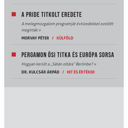
A PRIDE TITKOLT EREDETE
A melegmozgalom programját évtizedekkel ezelőtt
megírták
»
MORVAY PÉTER
/
KÜLFÖLD
PERGAMON ŐSI TITKA ÉS EURÓPA SORSA
Hogyan került a „Sátán oltára” Berlinbe?
»
DR. KULCSÁR ÁRPÁD
/
HIT ÉS ÉRTÉKEK