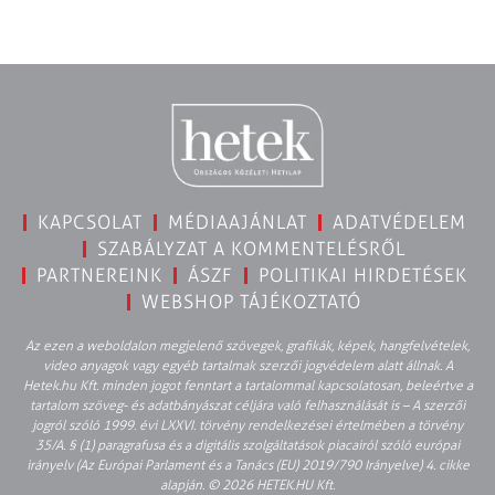
KAPCSOLAT
MÉDIAAJÁNLAT
ADATVÉDELEM
SZABÁLYZAT A KOMMENTELÉSRŐL
PARTNEREINK
ÁSZF
POLITIKAI HIRDETÉSEK
WEBSHOP TÁJÉKOZTATÓ
Az ezen a weboldalon megjelenő szövegek, grafikák, képek, hangfelvételek,
video anyagok vagy egyéb tartalmak szerzői jogvédelem alatt állnak. A
Hetek.hu Kft. minden jogot fenntart a tartalommal kapcsolatosan, beleértve a
tartalom szöveg- és adatbányászat céljára való felhasználását is – A szerzői
jogról szóló 1999. évi LXXVI. törvény rendelkezései értelmében a törvény
35/A. § (1) paragrafusa és a digitális szolgáltatások piacairól szóló európai
irányelv (Az Európai Parlament és a Tanács (EU) 2019/790 Irányelve) 4. cikke
alapján. © 2026 HETEK.HU Kft.