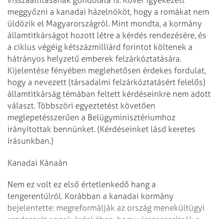
meggyőzni a kanadai házelnököt, hogy a romákat nem
üldözik el Magyarországról. Mint mondta, a kormány
államtitkárságot hozott létre a kérdés rendezésére, és
a ciklus végéig kétszázmilliárd forintot költenek a
hátrányos helyzetű emberek felzárkóztatására.
Kijelentése fényében meglehetősen érdekes fordulat,
hogy a nevezett (társadalmi felzárkóztatásért felelős)
államtitkárság témában feltett kérdéseinkre nem adott
választ. Többszöri egyeztetést követően
meglepetésszerűen a Belügyminisztériumhoz
irányítottak bennünket. (Kérdéseinket lásd keretes
írásunkban.)
Kanadai Kánaán
Nem ez volt ez első értetlenkedő hang a
tengerentúlról. Korábban a kanadai kormány
bejelentette: megreformálják az ország menekültügyi