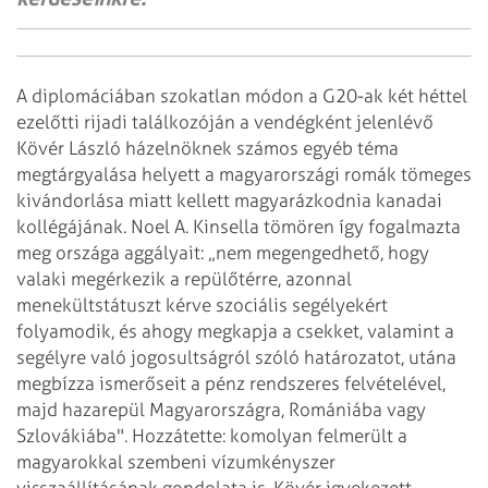
A diplomáciában szokatlan módon a G20-ak két héttel
ezelőtti rijadi találkozóján a vendégként jelenlévő
Kövér László házelnöknek számos egyéb téma
megtárgyalása helyett a magyarországi romák tömeges
kivándorlása miatt kellett magyarázkodnia kanadai
kollégájának. Noel A. Kinsella tömören így fogalmazta
meg országa aggályait: „nem megengedhető, hogy
valaki megérkezik a repülőtérre, azonnal
menekültstátuszt kérve szociális segélyekért
folyamodik, és ahogy megkapja a csekket, valamint a
segélyre való jogosultságról szóló határozatot, utána
megbízza ismerőseit a pénz rendszeres felvételével,
majd hazarepül Magyarországra, Romániába vagy
Szlovákiába". Hozzátette: komolyan felmerült a
magyarokkal szembeni vízumkényszer
visszaállításának gondolata is. Kövér igyekezett