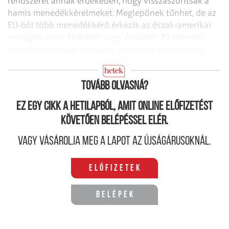
rendszerét annak érdekében, hogy visszaszorítsák a
hamis menedékkérelmeket. Meglepőnek tűnhet, de az
EU-ból több menedékkérő érkezik az észak-amerikai
országba, mint Afrikából vagy Ázsiából. Ez jelentős
mértékben a magyarországi romáknak köszönhető,
akik az összes - tehát nem csak európai - kérelem 10
százalékát nyújtják be.
Tovább olvasná?
Ez egy cikk a hetilapból, amit online előfizetést
követően belépéssel elér.
Vagy vásárolja meg a lapot az újságárusoknál.
Előfizetek
Belépek