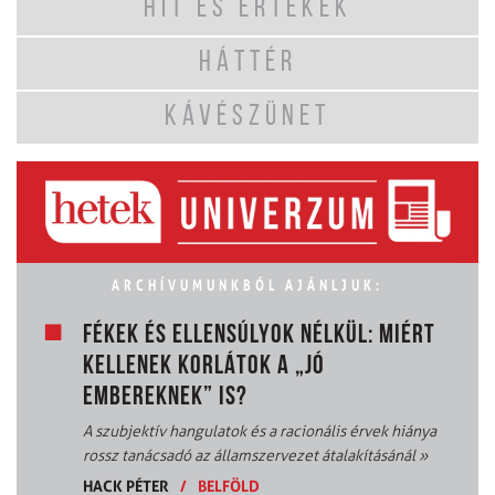
HIT ÉS ÉRTÉKEK
HÁTTÉR
KÁVÉSZÜNET
ARCHÍVUMUNKBÓL AJÁNLJUK:
FÉKEK ÉS ELLENSÚLYOK NÉLKÜL: MIÉRT
KELLENEK KORLÁTOK A „JÓ
EMBEREKNEK” IS?
A szubjektív hangulatok és a racionális érvek hiánya
rossz tanácsadó az államszervezet átalakításánál
»
HACK PÉTER
/
BELFÖLD