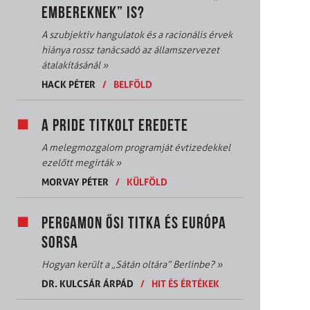
EMBEREKNEK” IS?
A szubjektív hangulatok és a racionális érvek
hiánya rossz tanácsadó az államszervezet
átalakításánál
»
HACK PÉTER
/
BELFÖLD
A PRIDE TITKOLT EREDETE
A melegmozgalom programját évtizedekkel
ezelőtt megírták
»
MORVAY PÉTER
/
KÜLFÖLD
PERGAMON ŐSI TITKA ÉS EURÓPA
SORSA
Hogyan került a „Sátán oltára” Berlinbe?
»
DR. KULCSÁR ÁRPÁD
/
HIT ÉS ÉRTÉKEK