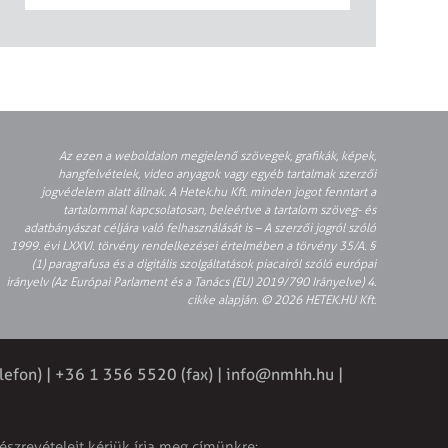
Az ezen a weboldalon megjelenő szövegek, grafikák, képek,
hangfelvételek, video anyagok vagy egyéb tartalmak szerzői
jogvédelem alatt állnak. A Hetek.hu Kft. minden jogot fenntart a
tartalommal kapcsolatosan, beleértve a tartalom szöveg- és
adatbányászat céljára való felhasználását is – A szerzői jogról szóló
1999. évi LXXVI. törvény rendelkezései értelmében a törvény 35/A. §
(1) paragrafusa és a digitális szolgáltatások piacairól szóló európai
irányelv (Az Európai Parlament és a Tanács (EU) 2019/790 Irányelve) 4.
cikke alapján. © 2026 HETEK.HU Kft.
lefon) | +36 1 356 5520 (fax) |
info@nmhh.hu
|
észrevételeit kérjük írja meg címünkre: