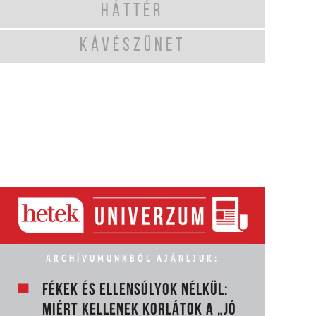
HÁTTÉR
KÁVÉSZÜNET
ARCHÍVUMUNKBÓL AJÁNLJUK:
FÉKEK ÉS ELLENSÚLYOK NÉLKÜL:
MIÉRT KELLENEK KORLÁTOK A „JÓ