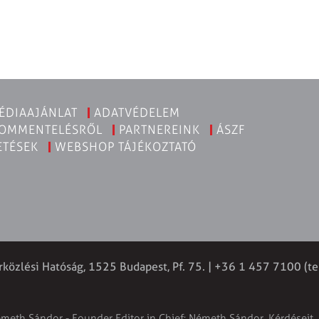
ÉDIAAJÁNLAT
ADATVÉDELEM
KOMMENTELÉSRŐL
PARTNEREINK
ÁSZF
ETÉSEK
WEBSHOP TÁJÉKOZTATÓ
rközlési Hatóság, 1525 Budapest, Pf. 75. | +36 1 457 7100 (te
émeth Sándor - Founder Editor in Chief: Németh Sándor. Kérdéseit, 