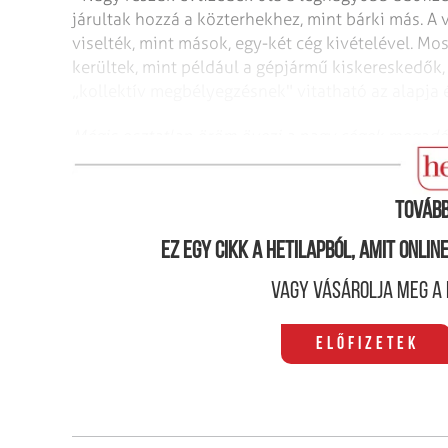
járultak hozzá a közterhekhez, mint bárki más. A
viselték, mint mások, egy-két cég kivételével. Mo
kerültek, mint például a gépjármű kiskereskedők, 
„kollektív megbélyegzésnek" vitatható az alapja é
Mégis osztatlan öröm övezi a nagy cégek megadózt
magyar lakosság, mert valakik valahol elrontotta
Tovább
Ez egy cikk a hetilapból, amit onli
Vagy vásárolja meg a 
Előfizetek