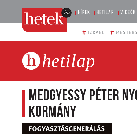
Hírek
Hetilap
Videók
#
#
IZRAEL
MESTERS
hetilap
Medgyessy Péter ny
kormány
FOGYASZTÁSGENERÁLÁS