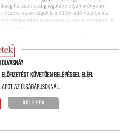
 válság hatásait pedig legalább olyan arányban
st viszont olyan cégek is a külön-adó hatálya alá
akik kifejezetten a vesztesei voltak a válságnak. A
s a hatása is.
atását. Azért ennyire bank- és multiellenes a
k valamit?
 olvasná?
ne előfizetést követően belépéssel elér.
lapot az újságárusoknál.
Belépek