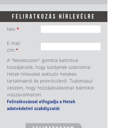
FELIRATKOZÁS HÍRLEVÉLRE
Név:
*
E-mail
cím:
*
A "feliratkozom" gombra kattintva
hozzájárulok, hogy küldjenek számomra
Hetek hírlevelet exkluzív hetekes
tartalmakról és promóciókról. Tudomásul
veszem, hogy hozzájárulásomat bármikor
visszavonhatom.
Feliratkozással elfogadja a Hetek
adatvédelmi szabályzatát
.