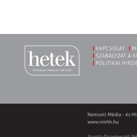
KAPCSOLAT
M
SZABÁLYZAT A 
POLITIKAI HIRD
Nemzeti Média - és Hí
www.nmhh.hu
Alapító-főszerkesztő: N