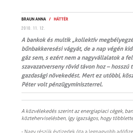
BRAUN ANNA
/
HÁTTÉR
2010. 11. 12.
A bankok és multik „kollektív megbélyegzés
bűnbakkeresési vágyát, de a nap végén kide
gáz sem, s ezért nem a nagyvállalatok a fe
szavazat­verseny rövid távon hoz – hosszú 
gazdasági növekedést. Mert ez utóbbi, kösz
Péter volt pénzügyminiszterrel.
A közvélekedés szerint az energiapiaci cégek, ba
közteherviselésben, így igazságos, hogy többlett
- Nagy részük évtizedek óta a legnagyobb adófize