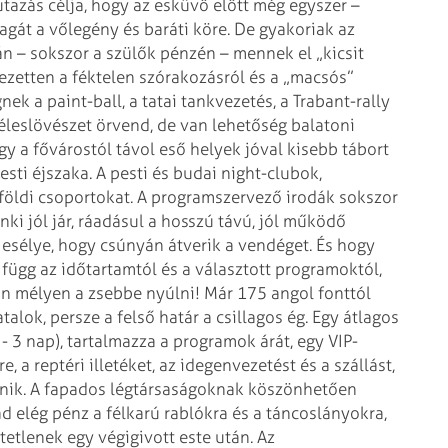
tazás célja, hogy
az esküvő előtt még egyszer –
gát a vőlegény és baráti köre. De gyakoriak az
 – sokszor a szülők pénzén – mennek el „kicsit
jezetten a féktelen
szórakozásról és a „macsós”
k a paint-ball, a tatai tankvezetés, a Trabant-rally
 éleslövészet örvend, de van
lehetőség balatoni
gy a
fővárostól távol eső helyek jóval kisebb tábort
ti éjszaka. A pesti és budai night-clubok,
lföldi csoportokat. A programszervező irodák
sokszor
i jól jár, ráadásul a
hosszú távú, jól működő
esélye,
hogy csúnyán átverik a vendéget.
És hogy
 függ az időtartamtól és
a választott programoktól,
on
mélyen a zsebbe nyúlni! Már 175 angol fonttól
alok, persze a felső határ a csillagos ég. Egy átlagos
- 3 nap), tartalmazza a
programok árát, egy VIP-
re, a
reptéri illetéket, az idegenvezetést és a szállást,
nik. A fapados légtársaságoknak köszönhetően
ad elég pénz a félkarú rablókra
és a táncoslányokra,
etetlenek
egy végigivott este után.
Az