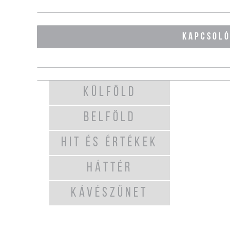
KAPCSOL
KÜLFÖLD
BELFÖLD
HIT ÉS ÉRTÉKEK
HÁTTÉR
KÁVÉSZÜNET