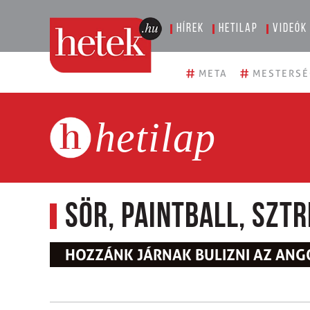
Hírek
Hetilap
Videók
#
#
META
MESTERSÉ
hetilap
Sör, paintball, sztr
HOZZÁNK JÁRNAK BULIZNI AZ ANG