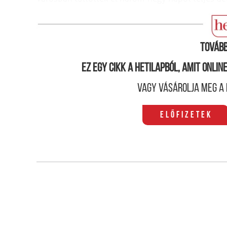
Brit fejlesztésű kelet-európai gyilkológép
Tovább
Ez egy cikk a hetilapból, amit onli
Vagy vásárolja meg a 
Előfizetek