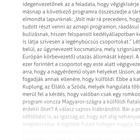
idegenvezetőnek az a feladata, hogy végigkísérj
másnap a következő programra összeszedje a tár
elmondta lapunknak: „Volt már rá
precedens, hogy
tudott részt venni
az aznapi programon, ráadásul v
bulizásnak, hiszen felspanolt kedélyállapotban 
is látja szívesen a legénybúcsús csoportokat.”
Lét
belül, az úgynevezett
kocsmatúra, mely szigorúan 
Európán körbevezető) utazás állomását képezi. A
ezer forintért a csoportot egy este alatt végigveze
arra, hogy a nagyérdemű olyan
helyeket lásson, a
fogadják annak
ellenére, hogy külföldi. Ebbe a ka
Kuplung, az Ellátó, a Szóda, melyek hangulata töb
merül fel a kérdés, hogy valóban csak egy romkoc
program vonzza Magyaror-szágra a külföldi
fiata
érdekli őket? A válasz sajnos
kiábrándító. Bár a p
időtöltést is,
az igazság az, hogy ezt alig néhányan
megtekintése. A legtöbb fiatalt hidegen hagyja, 
ban mulat, s bármennyire is szomorú, pár hónap
m
városban töltöttek el három-négy
napot teljes de