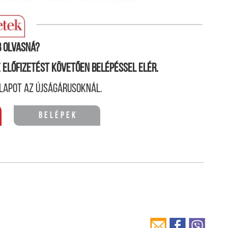
 olvasná?
ne előfizetést követően belépéssel elér.
lapot az újságárusoknál.
Belépek