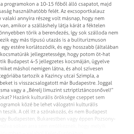
e a programokon a 10-15 főből
álló csapatot, majd
saság
használhatóbb felét. Az excsoportkalauz
 valaki annyira részeg volt másnap, hogy nem
an, amikor a szálláshely látja kárát a féktelen
könnyebben törik a berendezés,
így sok szálloda nem
ezik egy más típusú utazás is a buliturizmuson
egy estére korlátozódik, és egy hosszabb (általában
 kocsmatúrák jellegzetessége,
hogy potom öt-hat
tik
Budapest 4-5 jellegzetes kocsmáján, ügyelve
miket máshol nemigen látna, és ahol szívesen
tegóriába tartozik a Kazincy utcai Szimpla, a
beket is visszacsalogatott már
Budapestre.
Joggal
sma vagy a „Bérelj
limuzint sztriptíztáncosnővel!”
lokat? Hazánk kulturális öröksége cseppet sem
rogramok közé be lehet válogatni kulturális
 teszik. A cél itt a szórakozás, és nem
Budapest
hogy Budapesten,
Bukarestben vagy éppen Pozsony-
úlva sokan arra sem emlékeznek, hogy melyik
líriumban – valahol Kelet-Euró­pában.