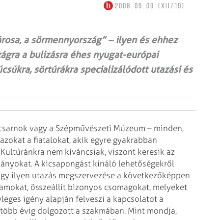
2008. 05. 09. (XII/19)
városa, a sörmennyország” – ilyen és ehhez
ágra a bulizásra éhes nyugat-európai
csúkra, sörtúrákra specializálódott utazási és
űcsarnok vagy a
Szépművészeti Múzeum – minden,
azokat a fiatalokat, akik egyre gyakrabban
 Kultúránkra nem kíváncsiak, viszont keresik az
lányokat. A kicsapongást kínáló
lehetőségekről
gy ilyen utazás megszervezése a következőképpen
amokat, összeállít bizonyos csomagokat, melyeket
leges igény alapján felveszi a
kapcsolatot a
 több évig
dolgozott a szakmában.
Mint mondja,