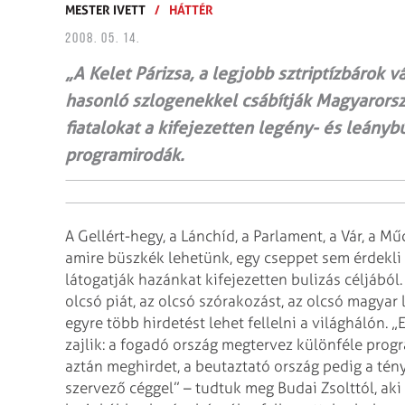
MESTER IVETT
/
HÁTTÉR
2008. 05. 14.
„A Kelet Párizsa, a legjobb sztriptízbárok 
hasonló szlogenekkel csábítják Magyarorsz
fiatalokat a kifejezetten legény- és leánybú
programirodák.
A Gellért-hegy, a Lánchíd, a Parlament, a Vár, a M
amire büszkék lehetünk, egy cseppet sem érdekli
látogatják hazánkat kifejezetten
bulizás céljából.
olcsó piát, az
olcsó szórakozást, az olcsó magyar 
egyre több hirdetést lehet fellelni a világhálón.
„E
zajlik: a fogadó ország
megtervez különféle progr
aztán
meghirdet, a beutaztató ország pedig a tény
szervező céggel” – tudtuk meg Budai Zsolttól, aki