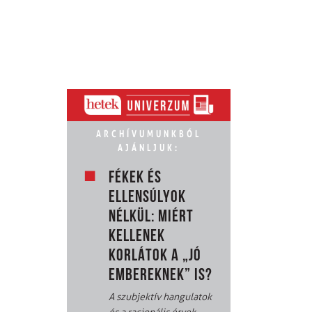
ARCHÍVUMUNKBÓL
AJÁNLJUK:
FÉKEK ÉS
ELLENSÚLYOK
NÉLKÜL: MIÉRT
KELLENEK
KORLÁTOK A „JÓ
EMBEREKNEK” IS?
A szubjektív hangulatok