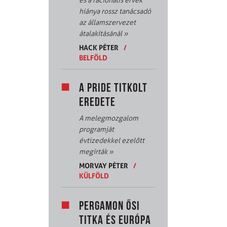
és a racionális érvek
hiánya rossz tanácsadó
az államszervezet
átalakításánál
»
HACK PÉTER
/
BELFÖLD
A PRIDE TITKOLT
EREDETE
A melegmozgalom
programját
évtizedekkel ezelőtt
megírták
»
MORVAY PÉTER
/
KÜLFÖLD
PERGAMON ŐSI
TITKA ÉS EURÓPA