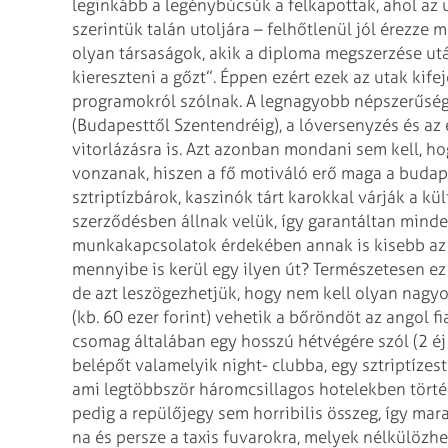
leginkább a legénybúcsúk a felkapottak, ahol az u
szerintük talán utoljára – felhőtlenül jól érezze
ma
olyan társaságok, akik a
diploma megszerzése után
kiereszteni a gőzt”. Éppen ezért ezek az utak kife
programokról szólnak.
A legnagyobb népszerűségne
(Budapesttől Szent­endréig), a lóversenyzés és az
vitorlázásra is. Azt azonban mondani sem kell, ho
vonzanak, hiszen a fő motiváló
erő maga a budapes
sztriptízbárok,
kaszi­nók tárt karokkal várják a kü
szerződésben állnak velük, így garantáltan mindenk
munkakapcsolatok érdekében annak is kisebb az 
mennyibe is kerül egy ilyen út? Természetesen ez
de azt leszögezhetjük, hogy nem kell olyan nagy
(kb. 60 ezer forint) vehetik a
bőröndöt az angol fiat
csomag általában egy hosszú hétvégére szól (2 éj 
belépőt valamelyik night- clubba, egy sztriptízest
ami legtöbbször
háromcsillagos hotelekben törté
pedig a repülőjegy sem horribilis összeg, így mar
na és persze a taxis fuvarokra, melyek nélkülözh