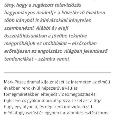
tény, hogy a sugárzott televíziózás
hagyományos modellje a következő években
több irányból is kihívásokkal kénytelen
szembenézni. Alábbi év eleji
összeállításunkban a jövőbe tekintve
megpróbáljuk ez utóbbiakat – elsősorban
erőteljesen az angolszász világban jelentkező
tendenciákat – számba venni.
Mark Pesce drámai kijelentését az interneten az elmúlt
években rendkívül
népszerűvé vált és
tömegméretekben elterjedt videomegosztás és
fájlcserélés
gyakorlatára alapozza. Ezzel azt állítja,
hogy egy olyan új és népszerű
individualizált
médiafogyasztási
és egyben tartalomterjesztési forma