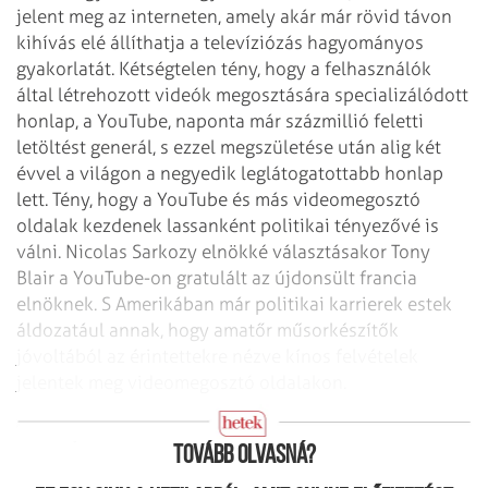
jelent meg az interneten, amely akár már
rövid távon
kihívás elé állíthatja a televíziózás hagyományos
gyakorlatát.
Kétségtelen tény, hogy a felhasználók
által létrehozott videók megosztására
specializálódott
honlap, a YouTube, naponta már százmillió feletti
letöltést
generál, s ezzel megszületése után alig két
évvel a világon a negyedik
leglátogatottabb honlap
lett. Tény, hogy a YouTube és más videomegosztó
oldalak
kezdenek lassanként politikai tényezővé is
válni. Nicolas Sarkozy elnökké
választásakor Tony
Blair a YouTube-on gratulált az újdonsült francia
elnöknek. S
Amerikában már politikai karrierek estek
áldozatául annak, hogy amatőr
műsorkészítők
jóvoltából az érintettekre nézve kínos felvételek
jelentek meg
videomegosztó oldalakon.
Sarkozy a YouTube-on
Tovább olvasná?