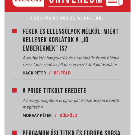
ARCHÍVUMUNKBÓL AJÁNLJUK:
FÉKEK ÉS ELLENSÚLYOK NÉLKÜL: MIÉRT
KELLENEK KORLÁTOK A „JÓ
EMBEREKNEK” IS?
A szubjektív hangulatok és a racionális érvek hiánya
rossz tanácsadó az államszervezet átalakításánál
»
HACK PÉTER
/
BELFÖLD
A PRIDE TITKOLT EREDETE
A melegmozgalom programját évtizedekkel ezelőtt
megírták
»
MORVAY PÉTER
/
KÜLFÖLD
PERGAMON ŐSI TITKA ÉS EURÓPA SORSA