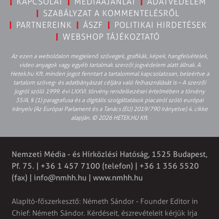
KAPCSOLAT
MÉDIAAJÁNLAT
ADATVÉDELEM
SZABÁLYZAT A KOMMENTELÉSRŐL
PARTNEREINK
ÁSZF
POLITIKAI HIRDETÉSEK
WEBSHOP TÁJÉKOZTATÓ
Az ezen a weboldalon megjelenő szövegek, grafikák, képek, hangfelvételek,
video anyagok vagy egyéb tartalmak szerzői jogvédelem alatt állnak. A
Hetek.hu Kft. minden jogot fenntart a tartalommal kapcsolatosan, beleértve a
tartalom szöveg- és adatbányászat céljára való felhasználását is – A szerzői
jogról szóló 1999. évi LXXVI. törvény rendelkezései értelmében a törvény
35/A. § (1) paragrafusa és a digitális szolgáltatások piacairól szóló európai
irányelv (Az Európai Parlament és a Tanács (EU) 2019/790 Irányelve) 4. cikke
alapján. © 2026 HETEK.HU Kft.
Nemzeti Média - és Hírközlési Hatóság, 1525 Budapest,
Pf. 75. | +36 1 457 7100 (telefon) | +36 1 356 5520
(fax) |
info@nmhh.hu
| www.nmhh.hu
Alapító-főszerkesztő: Németh Sándor - Founder Editor in
Chief: Németh Sándor. Kérdéseit, észrevételeit kérjük írja