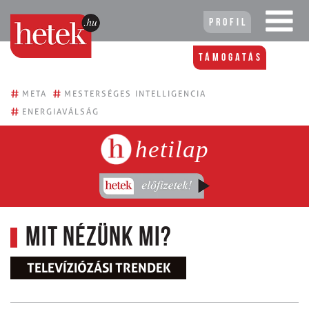
Profil
Támogatás
#
#
META
MESTERSÉGES INTELLIGENCIA
#
ENERGIAVÁLSÁG
hetilap
Mit nézünk mi?
TELEVÍZIÓZÁSI TRENDEK