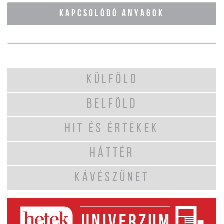
KAPCSOLÓDÓ ANYAGOK
KÜLFÖLD
BELFÖLD
HIT ÉS ÉRTÉKEK
HÁTTÉR
KÁVÉSZÜNET