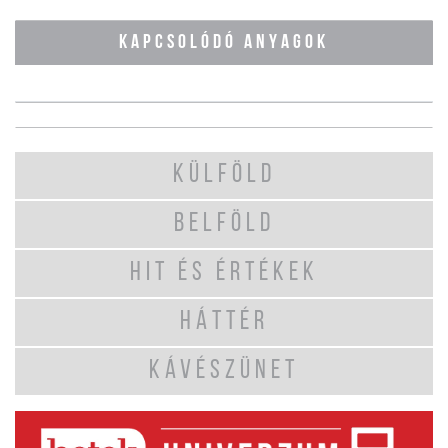
KAPCSOLÓDÓ ANYAGOK
KÜLFÖLD
BELFÖLD
HIT ÉS ÉRTÉKEK
HÁTTÉR
KÁVÉSZÜNET