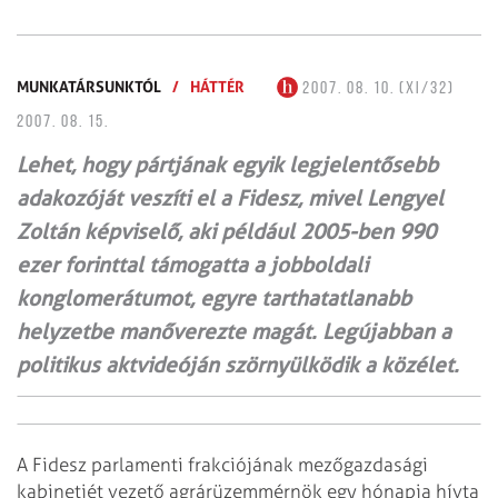
MUNKATÁRSUNKTÓL
/
HÁTTÉR
2007. 08. 10. (XI/32)
2007. 08. 15.
Lehet, hogy pártjának egyik legjelentősebb
adakozóját veszíti el a Fidesz, mivel Lengyel
Zoltán képviselő, aki például 2005-ben 990
ezer forinttal támogatta a jobboldali
konglomerátumot, egyre tarthatatlanabb
helyzetbe manőverezte magát. Legújabban a
politikus aktvideóján szörnyülködik a közélet.
A Fidesz parlamenti frakciójának mezőgazdasági
kabinetjét vezető
agrárüzemmérnök egy hónapja hívta