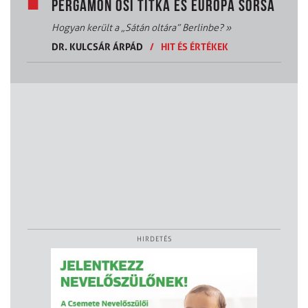
PERGAMON ŐSI TITKA ÉS EURÓPA SORSA
Hogyan került a „Sátán oltára” Berlinbe?
»
DR. KULCSÁR ÁRPÁD
/
HIT ÉS ÉRTÉKEK
HIRDETÉS