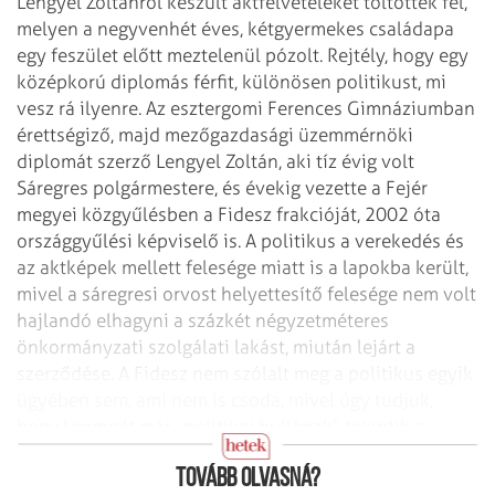
Lengyel Zoltánról készült
aktfelvételeket töltöttek fel,
melyen a negyvenhét éves, kétgyermekes családapa
egy feszület előtt meztelenül pózolt. Rejtély, hogy egy
középkorú diplomás
férfit, különösen politikust, mi
vesz rá ilyenre.
Az esztergomi Ferences Gimnáziumban
érettségiző, majd mezőgazdasági üzemmérnöki
diplomát szerző Lengyel Zoltán, aki tíz évig volt
Sáregres polgármestere, és
évekig vezette a Fejér
megyei közgyűlésben a Fidesz frakcióját, 2002 óta
országgyűlési képviselő is. A politikus a verekedés és
az aktképek mellett
felesége miatt is a lapokba került,
mivel a sáregresi orvost helyettesítő
felesége nem volt
hajlandó elhagyni a százkét négyzetméteres
önkormányzati
szolgálati lakást, miután lejárt a
szerződése.
A Fidesz nem szólalt meg a politikus egyik
ügyében sem, ami nem is csoda, mivel
úgy tudjuk,
hogy Lengyelt már „politikai hullának” tekintik a
párton belül.
Tovább olvasná?