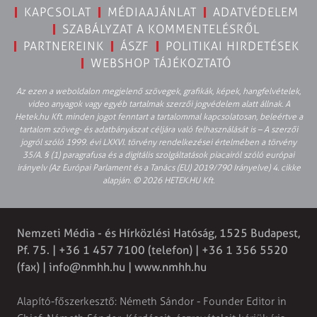
KAPCSOLAT
MÉDIAAJÁNLAT
ADATVÉDELEM
SZABÁLYZAT A KOMMENTELÉSRŐL
PARTNEREINK
ÁSZF
POLITIKAI HIRDETÉSEK
WEBSHOP TÁJÉKOZTATÓ
Az ezen a weboldalon megjelenő szövegek, grafikák, képek, hangfelvételek,
video anyagok vagy egyéb tartalmak szerzői jogvédelem alatt állnak. A
Hetek.hu Kft. minden jogot fenntart a tartalommal kapcsolatosan, beleértve a
tartalom szöveg- és adatbányászat céljára való felhasználását is – A szerzői
jogról szóló 1999. évi LXXVI. törvény rendelkezései értelmében a törvény
35/A. § (1) paragrafusa és a digitális szolgáltatások piacairól szóló európai
irányelv (Az Európai Parlament és a Tanács (EU) 2019/790 Irányelve) 4. cikke
alapján. © 2026 HETEK.HU Kft.
Nemzeti Média - és Hírközlési Hatóság, 1525 Budapest,
Pf. 75. | +36 1 457 7100 (telefon) | +36 1 356 5520
(fax) |
info@nmhh.hu
| www.nmhh.hu
Alapító-főszerkesztő: Németh Sándor - Founder Editor in