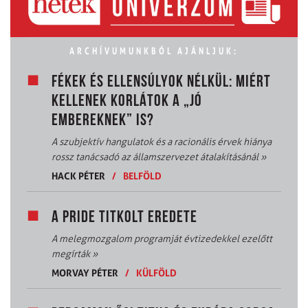
ARCHÍVUMUNKBÓL AJÁNLJUK:
FÉKEK ÉS ELLENSÚLYOK NÉLKÜL: MIÉRT
KELLENEK KORLÁTOK A „JÓ
EMBEREKNEK” IS?
A szubjektív hangulatok és a racionális érvek hiánya
rossz tanácsadó az államszervezet átalakításánál
»
HACK PÉTER
/
BELFÖLD
A PRIDE TITKOLT EREDETE
A melegmozgalom programját évtizedekkel ezelőtt
megírták
»
MORVAY PÉTER
/
KÜLFÖLD