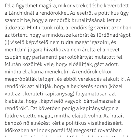
fel a figyelmet magára, mikor verekedésbe
keveredett
a Lánchídnál a rendőrökkel. Az esetről a politikus úgy
számolt be,
hogy a rendőrök brutalitásának lett az
áldozata. Mint írtunk róla, a rendőrség
szerint azonban
az történt, hogy a mindössze karórát és fürdőnadrágot
(!) viselő
képviselő nem tudta magát igazolni, és
mentelmi jogára hivatkozva nem árulta el
a nevét,
csupán egy parlamenti parkolókártyát mutatott fel.
Miután közölték
vele, hogy előállítják, gázt adott,
mintha el akarna menekülni. A rendőrök ekkor
megpróbálták lefogni, és ebből verekedés alakult ki.
A
rendőrök azt állítják, hogy a bekísérés során (közel
volt az I. kerületi
kapitányság) folyamatosan azt
kiabálta, hogy „képviselő vagyok, bántalmaznak a
rendőrök”. Ezt követően pedig a kapitányságon a
földre vetette magát, mintha
elájult volna. Az iratait
behozó nő elnézést kért a politikus viselkedéséért.
Időközben az Index portál fájlmegosztó rovatában