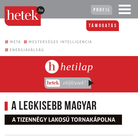
Profil
Támogatás
#
#
META
MESTERSÉGES INTELLIGENCIA
#
ENERGIAVÁLSÁG
hetilap
A legkisebb magyar
A TIZENNÉGY LAKOSÚ TORNAKÁPOLNA