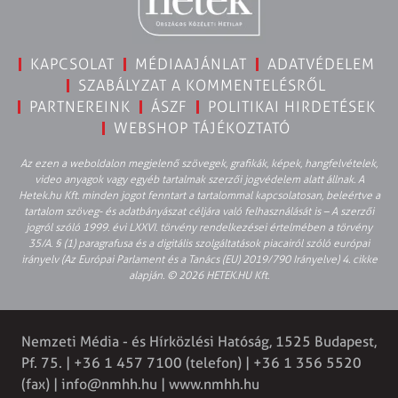
KAPCSOLAT
MÉDIAAJÁNLAT
ADATVÉDELEM
SZABÁLYZAT A KOMMENTELÉSRŐL
PARTNEREINK
ÁSZF
POLITIKAI HIRDETÉSEK
WEBSHOP TÁJÉKOZTATÓ
Az ezen a weboldalon megjelenő szövegek, grafikák, képek, hangfelvételek,
video anyagok vagy egyéb tartalmak szerzői jogvédelem alatt állnak. A
Hetek.hu Kft. minden jogot fenntart a tartalommal kapcsolatosan, beleértve a
tartalom szöveg- és adatbányászat céljára való felhasználását is – A szerzői
jogról szóló 1999. évi LXXVI. törvény rendelkezései értelmében a törvény
35/A. § (1) paragrafusa és a digitális szolgáltatások piacairól szóló európai
irányelv (Az Európai Parlament és a Tanács (EU) 2019/790 Irányelve) 4. cikke
alapján. © 2026 HETEK.HU Kft.
Nemzeti Média - és Hírközlési Hatóság, 1525 Budapest,
Pf. 75. | +36 1 457 7100 (telefon) | +36 1 356 5520
(fax) |
info@nmhh.hu
| www.nmhh.hu