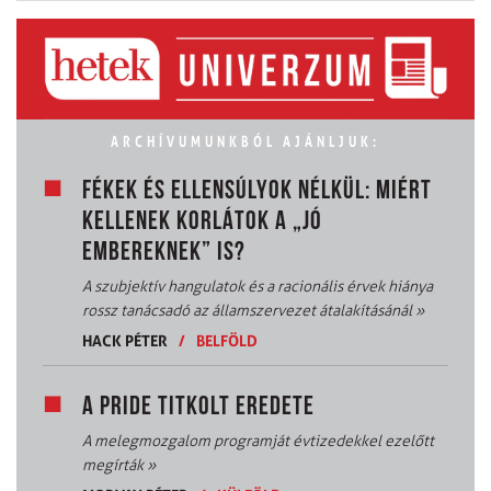
ARCHÍVUMUNKBÓL AJÁNLJUK:
FÉKEK ÉS ELLENSÚLYOK NÉLKÜL: MIÉRT
KELLENEK KORLÁTOK A „JÓ
EMBEREKNEK” IS?
A szubjektív hangulatok és a racionális érvek hiánya
rossz tanácsadó az államszervezet átalakításánál
»
HACK PÉTER
/
BELFÖLD
A PRIDE TITKOLT EREDETE
A melegmozgalom programját évtizedekkel ezelőtt
megírták
»