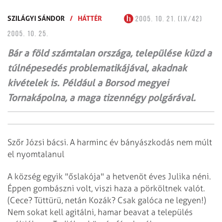
SZILÁGYI SÁNDOR
/
HÁTTÉR
2005. 10. 21. (IX/42)
2005. 10. 25.
Bár a föld számtalan országa, települése küzd a
túlnépesedés problematikájával, akadnak
kivételek is. Például a Borsod megyei
Tornakápolna, a maga tizennégy polgárával.
Szőr Józsi bácsi. A harminc év bányászkodás nem múlt
el nyomtalanul
A község egyik "őslakója" a hetvenöt éves Julika néni.
Éppen gombászni volt, viszi haza a pörköltnek valót.
(Cece? Tüttürü, netán Kozák? Csak galóca ne legyen!)
Nem sokat kell agitálni, hamar beavat a település