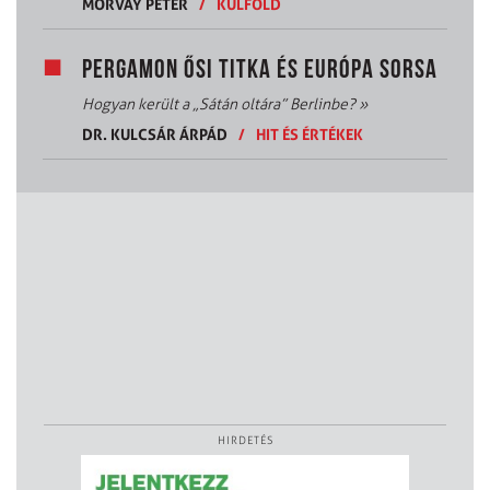
MORVAY PÉTER
/
KÜLFÖLD
PERGAMON ŐSI TITKA ÉS EURÓPA SORSA
Hogyan került a „Sátán oltára” Berlinbe?
»
DR. KULCSÁR ÁRPÁD
/
HIT ÉS ÉRTÉKEK
HIRDETÉS