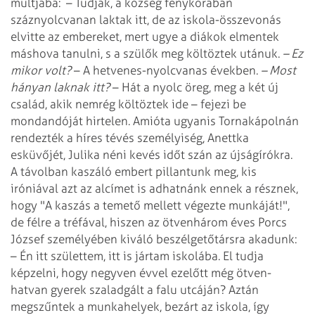
múltjába:
– Tudják, a község fénykorában
száznyolcvanan laktak itt, de az iskola-összevonás
elvitte az embereket, mert ugye a diákok elmentek
máshova tanulni, s a szülők meg költöztek utánuk.
– Ez
mikor volt?
– A hetvenes-nyolcvanas években.
– Most
hányan laknak itt?
– Hát a nyolc öreg, meg a két új
család, akik nemrég költöztek ide – fejezi be
mondandóját hirtelen. Amióta ugyanis Tornakápolnán
rendezték a híres tévés személyiség, Anettka
esküvőjét, Julika néni kevés időt szán az újságírókra.
A távolban kaszáló embert pillantunk meg, kis
iróniával azt az alcímet is adhatnánk ennek a résznek,
hogy "A kaszás a temető mellett végezte munkáját!",
de félre a tréfával, hiszen az ötvenhárom éves Porcs
József személyében kiváló beszélgetőtársra akadunk:
– Én itt születtem, itt is jártam iskolába. El tudja
képzelni, hogy negyven évvel ezelőtt még ötven-
hatvan gyerek szaladgált a falu utcáján? Aztán
megszűntek a munkahelyek, bezárt az iskola, így