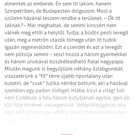
elmentek az emberek. Én sem itt lakom, hanem
Szinpetriben, de Budapesten dolgozom. Most a
szüleim házánál teszem rendbe a területet.
– Ők itt
laknak?
– Már meghaltak, de semmi kincsért nem
válnék meg ettől a helytől. Tudja, a büdös pesti levegő
után, meg a metrón utazók tömege után itt tudok
igazán regenerálódni. Ezt a csendet és ezt a levegőt
nem pótolja semmi – teszi hozzá a három gyermekkel
és három unokával büszkélkedhető fiatal nagypapa.
Miután magunk is begyűjtünk néhány őzlábgombát,
visszatérünk a "fő" térre újabb riportalany után
kutatni, de "csak" Julika nénibe botlunk, aki a házával
szemben egy padon üldögél. Hiába, kicsi a világ! Juli
néni Csibésze, a falu három kutyájának egyike, igen jól
tűri füle tövének vakargatását. Jóltápláltságának oka
egyszer?: a tizenegy-néhány lakos ételmaradékokban
megnyilvánuló szeretetének haszonélvezője.
Százéves ház Tornakápolnán. Már csak a múlt maradt