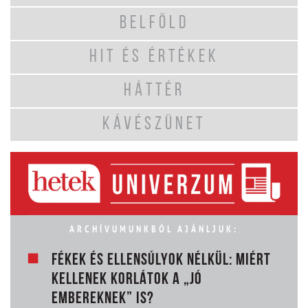
BELFÖLD
HIT ÉS ÉRTÉKEK
HÁTTÉR
KÁVÉSZÜNET
ARCHÍVUMUNKBÓL AJÁNLJUK:
FÉKEK ÉS ELLENSÚLYOK NÉLKÜL: MIÉRT
KELLENEK KORLÁTOK A „JÓ
EMBEREKNEK” IS?