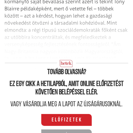
kormányfő saját bevallása szerint azért is tekint Tony
Blairre példaképként, mert ő vetette fel – többek
között – azt a kérdést, hogyan lehet a gazdasági
növekedést ötvözni a társadalmi kohézióval. Mint
elmondta: a régi típusú szociáldemokraták főként csak
az utóbbira koncentráltak, és megfeledkeztek a
versenyképesség fejlesztésének fontosságáról. "Ám
Nagy-Britannia nagyon különbözik Magyarországtól,
így nagy hiba lenne lemásolni, amit ők csinálnak" –
tette hozzá Gyurcsány.
Tovább olvasná?
Ez egy cikk a hetilapból, amit online előfizetést
követően belépéssel elér.
Vagy vásárolja meg a lapot az újságárusoknál.
Előfizetek