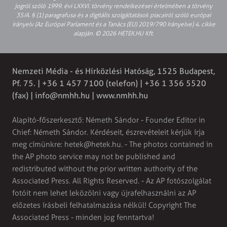
jogról szóló 1999. évi LXXVI. törvény rendelkezései értelmében a törvény
35/A. § (1) paragrafusa és a digitális szolgáltatások piacairól szóló európai
irányelv (Az Európai Parlament és a Tanács (EU) 2019/790 Irányelve) 4. cikke
alapján. © 2026 HETEK.HU Kft.
Nemzeti Média - és Hírközlési Hatóság, 1525 Budapest,
Pf. 75. | +36 1 457 7100 (telefon) | +36 1 356 5520
(fax) |
info@nmhh.hu
| www.nmhh.hu
Alapító-főszerkesztő: Németh Sándor - Founder Editor in
Chief: Németh Sándor. Kérdéseit, észrevételeit kérjük írja
meg címünkre:
hetek@hetek.hu
. - The photos contained in
the AP photo service may not be published and
redistributed without the prior written authority of the
Associated Press. All Rights Reserved. - Az AP fotószolgálat
fotóit nem lehet leközölni vagy újrafelhasználni az AP
előzetes írásbeli felhatalmazása nélkül! Copyright The
Associated Press - minden jog fenntartva!