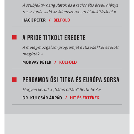
A szubjektív hangulatok és a racionális érvek hiánya
rossz tanácsadó az államszervezet átalakításánál
»
HACK PÉTER
/
BELFÖLD
A PRIDE TITKOLT EREDETE
A melegmozgalom programját évtizedekkel ezelőtt
megírták
»
MORVAY PÉTER
/
KÜLFÖLD
PERGAMON ŐSI TITKA ÉS EURÓPA SORSA
Hogyan került a „Sátán oltára” Berlinbe?
»
DR. KULCSÁR ÁRPÁD
/
HIT ÉS ÉRTÉKEK