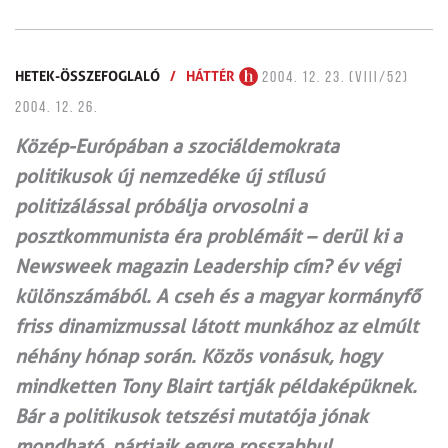
HETEK-ÖSSZEFOGLALÓ
/
HÁTTÉR
2004. 12. 23. (VIII/52)
2004. 12. 26.
Közép-Európában a szociáldemokrata
politikusok új nemzedéke új stílusú
politizálással próbálja orvosolni a
posztkommunista éra problémáit – derül ki a
Newsweek magazin Leadership cím? év végi
különszámából. A cseh és a magyar kormányfő
friss dinamizmussal látott munkához az elmúlt
néhány hónap során. Közös vonásuk, hogy
mindketten Tony Blairt tartják példaképüknek.
Bár a politikusok tetszési mutatója jónak
mondható, pártjaik egyre rosszabbul