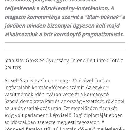
teljesítenek a közvélemény-kutatásokon. A
magazin kommentárja szerint a "Blair-fiúknak" a
jövőben minden bizonnyal ügyesen kell majd
alkalmazniuk a brit kormányfő pragmatizmusát.
Stanislav Gross és Gyurcsány Ferenc. Feltűntek Fotók:
Reuters
A cseh Stanislav Gross a maga 35 évével Európa
legfiatalabb kormányfőjének számít. Az egykori
vasútmérnök idén nyáron vette át a kormányzó
Szociáldemokrata Párt és az ország vezetését, röviddel
az uniós csatlakozás után. Ezt megelőzően tizenkét
évig volt parlamenti képviselő. Jogi diplomáját ebben
az időszakban szerezte meg, esti tagozaton. A
könnyed, fiatalos stílusú kormányfő – aki mellesleg él-