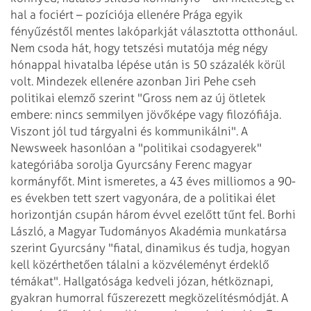
hal a fociért – pozíciója ellenére Prága egyik
fényűzéstől mentes lakóparkját választotta otthonául.
Nem csoda hát, hogy tetszési mutatója még négy
hónappal hivatalba lépése után is 50 százalék körül
volt. Mindezek ellenére azonban Jiri Pehe cseh
politikai elemző szerint "Gross nem az új ötletek
embere: nincs semmilyen jövőképe vagy filozófiája.
Viszont jól tud tárgyalni és kommunikálni".
A
Newsweek hasonlóan a "politikai csodagyerek"
kategóriába sorolja Gyurcsány Ferenc magyar
kormányfőt. Mint ismeretes, a 43 éves milliomos a 90-
es években tett szert vagyonára, de a politikai élet
horizontján csupán három évvel ezelőtt tűnt fel. Borhi
László, a Magyar Tudományos Akadémia munkatársa
szerint Gyurcsány "fiatal, dinamikus és tudja, hogyan
kell közérthetően tálalni a közvéleményt érdeklő
témákat". Hallgatósága kedveli józan, hétköznapi,
gyakran humorral fűszerezett megközelítésmódját. A