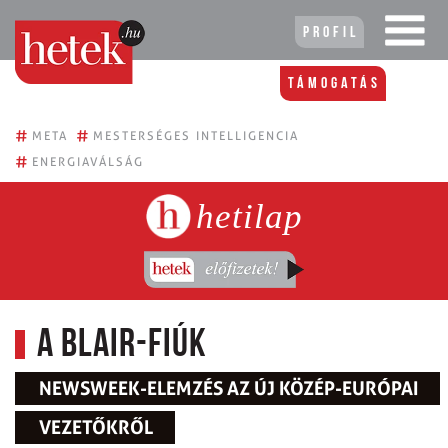
Profil
Támogatás
#
#
META
MESTERSÉGES INTELLIGENCIA
#
ENERGIAVÁLSÁG
hetilap
A Blair-fiúk
NEWSWEEK-ELEMZÉS AZ ÚJ KÖZÉP-EURÓPAI
VEZETŐKRŐL