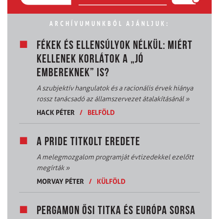
ARCHÍVUMUNKBÓL AJÁNLJUK:
FÉKEK ÉS ELLENSÚLYOK NÉLKÜL: MIÉRT
KELLENEK KORLÁTOK A „JÓ
EMBEREKNEK” IS?
A szubjektív hangulatok és a racionális érvek hiánya
rossz tanácsadó az államszervezet átalakításánál
»
HACK PÉTER
/
BELFÖLD
A PRIDE TITKOLT EREDETE
A melegmozgalom programját évtizedekkel ezelőtt
megírták
»
MORVAY PÉTER
/
KÜLFÖLD
PERGAMON ŐSI TITKA ÉS EURÓPA SORSA