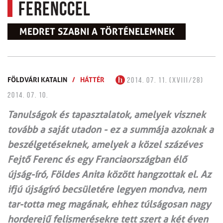
Ferenccel
MEDRET SZABNI A TÖRTÉNELEMNEK
FÖLDVÁRI KATALIN
/
HÁTTÉR
2014. 07. 11. (XVIII/28)
2014. 07. 10.
Tanulságok és tapasztalatok, amelyek visznek
tovább a saját utadon - ez a summája azoknak a
beszélgetéseknek, amelyek a közel százéves
Fejtő Ferenc és egy Franciaországban élő
újság-író, Földes Anita között hangzottak el. Az
ifjú újságíró becsületére legyen mondva, nem
tar-totta meg magának, ehhez túlságosan nagy
horderejű felismerésekre tett szert a két éven