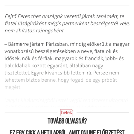
Fejtő Ferenchez országok vezetői jártak tanácsért, te
fiatal újságíróként mégis partnerként beszélgettél vele,
nem áhítatos rajongóként.
– Bármerre jártam Párizsban, mindig előkerült a magyar
vonatkozású beszélgetésekben a neve, fiatalok és
idősek, nők és férfiak, magyarok és franciák, jobb- és
baloldaliak között egyaránt, általában nagy
tisztelettel. Egyre kíváncsibb lettem rá. Persze nem
lehettem biztos benne, hogy fogad, de egy próbát
megért.
Vagyis kíváncsiságból lettél végül rendszeres látogató
Fejtő Ferenc párizsi lakásában, aki addigra már
özvegyként élt, és a fia segítségével látta el magát?
Tovább olvasná?
Ez egy cikk a hetilapból, amit online előfizetést