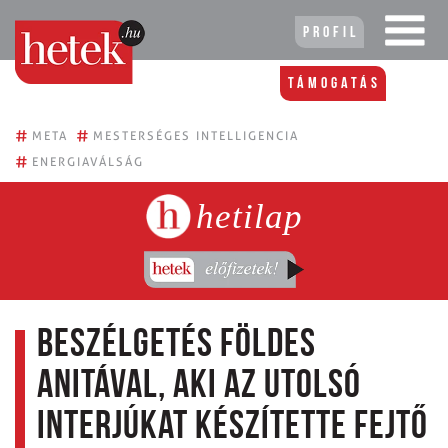
Profil
Támogatás
#
#
META
MESTERSÉGES INTELLIGENCIA
#
ENERGIAVÁLSÁG
hetilap
Beszélgetés Földes
Anitával, aki az utolsó
interjúkat készítette Fejtő