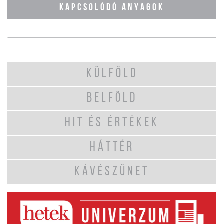
KAPCSOLÓDÓ ANYAGOK
KÜLFÖLD
BELFÖLD
HIT ÉS ÉRTÉKEK
HÁTTÉR
KÁVÉSZÜNET