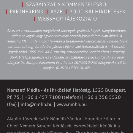
SZABÁLYZAT A KOMMENTELÉSRŐL
PARTNEREINK
ÁSZF
POLITIKAI HIRDETÉSEK
WEBSHOP TÁJÉKOZTATÓ
Az ezen a weboldalon megjelenő szövegek, grafikák, képek, hangfelvételek,
video anyagok vagy egyéb tartalmak szerzői jogvédelem alatt állnak. A
Hetek.hu Kft. minden jogot fenntart a tartalommal kapcsolatosan, beleértve a
tartalom szöveg- és adatbányászat céljára való felhasználását is – A szerzői
jogról szóló 1999. évi LXXVI. törvény rendelkezései értelmében a törvény
35/A. § (1) paragrafusa és a digitális szolgáltatások piacairól szóló európai
irányelv (Az Európai Parlament és a Tanács (EU) 2019/790 Irányelve) 4. cikke
alapján. © 2026 HETEK.HU Kft.
Nemzeti Média - és Hírközlési Hatóság, 1525 Budapest,
Pf. 75. | +36 1 457 7100 (telefon) | +36 1 356 5520
(fax) |
info@nmhh.hu
| www.nmhh.hu
Alapító-főszerkesztő: Németh Sándor - Founder Editor in
Chief: Németh Sándor. Kérdéseit, észrevételeit kérjük írja
meg címünkre:
hetek@hetek.hu
. - The photos contained in