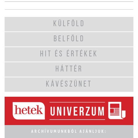
KÜLFÖLD
BELFÖLD
HIT ÉS ÉRTÉKEK
HÁTTÉR
KÁVÉSZÜNET
ARCHÍVUMUNKBÓL AJÁNLJUK: