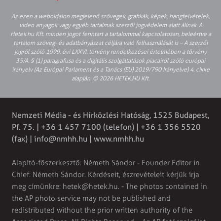
Az ezen a weboldalon megjelenő szövegek, grafikák, képek, hangfelvételek,
video anyagok vagy egyéb tartalmak szerzői jogvédelem alatt állnak. A
Hetek.hu Kft. minden jogot fenntart a tartalommal kapcsolatosan, beleértve a
tartalom szöveg- és adatbányászat céljára való felhasználását is – A szerzői
jogról szóló 1999. évi LXXVI. törvény rendelkezései értelmében a törvény
35/A. § (1) paragrafusa és a digitális szolgáltatások piacairól szóló európai
irányelv (Az Európai Parlament és a Tanács (EU) 2019/790 Irányelve) 4. cikke
alapján. © 2026 HETEK.HU Kft.
Nemzeti Média - és Hírközlési Hatóság, 1525 Budapest,
Pf. 75. | +36 1 457 7100 (telefon) | +36 1 356 5520
(fax) |
info@nmhh.hu
| www.nmhh.hu
Alapító-főszerkesztő: Németh Sándor - Founder Editor in
Chief: Németh Sándor. Kérdéseit, észrevételeit kérjük írja
meg címünkre:
hetek@hetek.hu
. - The photos contained in
the AP photo service may not be published and
redistributed without the prior written authority of the