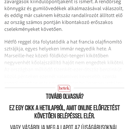
zavargások kiindulópontjaként is ismert. A rendőrség
könnygáz és gumilövedékek alkalmazásával válaszolt,
és eddig már csaknem kétszáz randalírozót állított elő
az ország számos pontján kibontakozó erőszakos
cselekményeket követően.
Hétfô reggel óta folytatódik a hat francia olajfinomító
sztrájkja, egyes helyeken immár negyedik hete. A
Marseille-hez közeli földközi-tengeri kikötőben
negyvenhét kőolajszállító hajót nem engedtek kikötni.
Az országban működő tizenkét­-ezer-ötszáz benzinkút
közül pénteken ezernél valamivel kevesebb, szerda
reggel azonban már négyezer zárt be üzemanyaghiány
miatt.
Tovább olvasná?
Ez egy cikk a hetilapból, amit online előfizetést
követően belépéssel elér.
Vagy vásárolja meg a lapot az újságárusoknál.