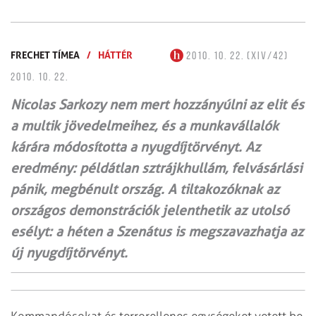
FRECHET TÍMEA
/
HÁTTÉR
2010. 10. 22. (XIV/42)
2010. 10. 22.
Nicolas Sarkozy nem mert hozzányúlni az elit és
a multik jövedelmeihez, és a munkavállalók
kárára módosította a nyugdíjtörvényt. Az
eredmény: példátlan sztrájkhullám, felvásárlási
pánik, megbénult ország. A tiltakozóknak az
országos demonstrációk jelenthetik az utolsó
esélyt: a héten a Szenátus is megszavazhatja az
új nyugdíjtörvényt.
Kommandósokat és terrorellenes egységeket vetett be