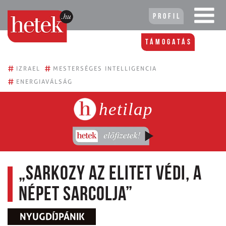
Profil
Támogatás
#
#
IZRAEL
MESTERSÉGES INTELLIGENCIA
#
ENERGIAVÁLSÁG
hetilap
„Sarkozy az elitet védi, a
népet sarcolja”
NYUGDÍJPÁNIK