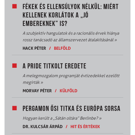
FÉKEK ÉS ELLENSÚLYOK NÉLKÜL: MIÉRT
KELLENEK KORLÁTOK A „JÓ
EMBEREKNEK” IS?
A szubjektív hangulatok és a racionális érvek hiánya
rossz tanácsadó az államszervezet átalakításánál
»
HACK PÉTER
/
BELFÖLD
A PRIDE TITKOLT EREDETE
A melegmozgalom programját évtizedekkel ezelőtt
megírták
»
MORVAY PÉTER
/
KÜLFÖLD
PERGAMON ŐSI TITKA ÉS EURÓPA SORSA
Hogyan került a „Sátán oltára” Berlinbe?
»
DR. KULCSÁR ÁRPÁD
/
HIT ÉS ÉRTÉKEK