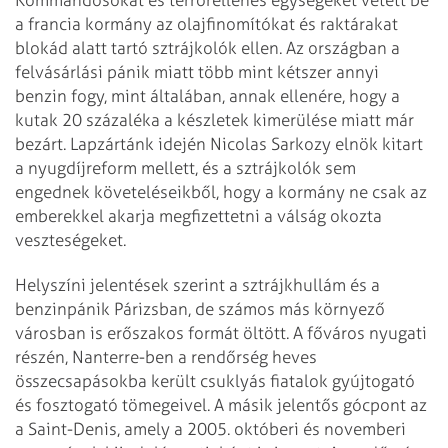
a francia kormány az olajfinomítókat és raktárakat
blokád alatt tartó sztrájkolók ellen. Az országban a
felvásárlási pánik miatt több mint kétszer annyi
benzin fogy, mint általában, annak ellenére, hogy a
kutak 20 százaléka a készletek kimerülése miatt már
bezárt. Lapzártánk idején Nicolas Sarkozy elnök kitart
a nyugdíjreform mellett, és a sztrájkolók sem
engednek követeléseikből, hogy a kormány ne csak az
emberekkel akarja megfizettetni a válság okozta
veszteségeket.
Helyszíni jelentések szerint a sztrájkhullám és a
benzinpánik Párizsban, de számos más környező
városban is erőszakos formát öltött. A főváros nyugati
részén, Nanterre-ben a rendőrség heves
összecsapásokba került csuklyás fiatalok gyújtogató
és fosztogató tömegeivel. A másik jelentős gócpont az
a Saint-Denis, amely a 2005. októberi és novemberi