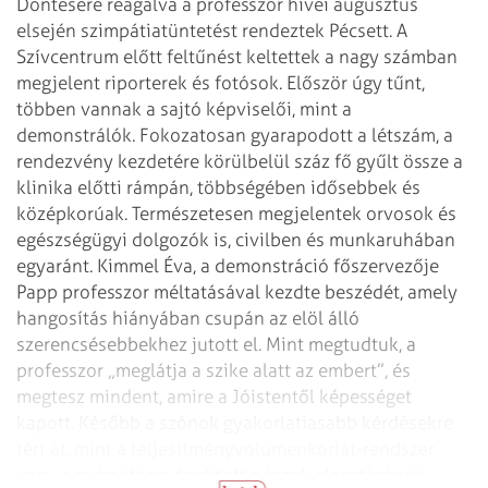
Döntésére reagálva a professzor hívei
augusztus
elsején szimpátiatüntetést rendeztek Pécsett.
A
Szívcentrum előtt feltűnést keltettek a nagy számban
megjelent riporterek és
fotósok. Először úgy tűnt,
többen vannak a sajtó képviselői, mint a
demonstrálók. Fokozatosan gyarapodott a létszám, a
rendezvény kezdetére
körülbelül száz fő gyűlt össze a
klinika előtti rámpán, többségében idősebbek és
középkorúak. Természetesen megjelentek orvosok és
egészségügyi dolgozók is,
civilben és munkaruhában
egyaránt.
Kimmel Éva, a demonstráció főszervezője
Papp professzor méltatásával kezdte
beszédét, amely
hangosítás hiányában csupán az elöl álló
szerencsésebbekhez
jutott el. Mint megtudtuk, a
professzor „meglátja a szike alatt az embert”, és
megtesz mindent, amire a Jóistentől képességet
kapott. Később a szónok
gyakorlatiasabb kérdésekre
tért át, mint a teljesítményvolumenkorlát-rendszer
vagy a gyógyításra fordított pénzek elosztásának