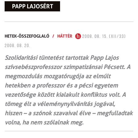
PAPP LAJOSÉRT
HETEK-ÖSSZEFOGLALÓ
/
HÁTTÉR
2008. 08. 15. (XII/33)
2008. 08. 20.
Szolidaritási tüntetést tartottak Papp Lajos
szívsebészprofesszor szimpatizánsai Pécsett. A
megmozdulás mozgatórugója az elmúlt
hetekben a professzor és a pécsi egyetem
vezetősége között kialakult konfliktus volt. A
tömeg élt a véleménynyilvánítás jogával,
hiszen – a szónok szavaival élve – megfulladtak
volna, ha nem szólalnak meg.