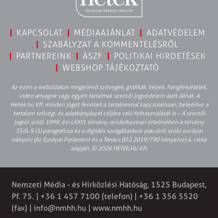
KAPCSOLAT
MÉDIAAJÁNLAT
ADATVÉDELEM
SZABÁLYZAT A KOMMENTELÉSRŐL
PARTNEREINK
ÁSZF
POLITIKAI HIRDETÉSEK
WEBSHOP TÁJÉKOZTATÓ
Az ezen a weboldalon megjelenő szövegek, grafikák, képek, hangfelvételek,
video anyagok vagy egyéb tartalmak szerzői jogvédelem alatt állnak. A
Hetek.hu Kft. minden jogot fenntart a tartalommal kapcsolatosan, beleértve a
tartalom szöveg- és adatbányászat céljára való felhasználását is – A szerzői
jogról szóló 1999. évi LXXVI. törvény rendelkezései értelmében a törvény
35/A. § (1) paragrafusa és a digitális szolgáltatások piacairól szóló európai
irányelv (Az Európai Parlament és a Tanács (EU) 2019/790 Irányelve) 4. cikke
alapján. © 2026 HETEK.HU Kft.
Nemzeti Média - és Hírközlési Hatóság, 1525 Budapest,
Pf. 75. | +36 1 457 7100 (telefon) | +36 1 356 5520
(fax) |
info@nmhh.hu
| www.nmhh.hu