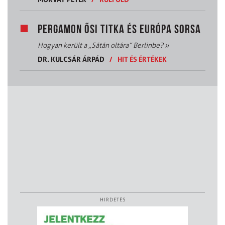
PERGAMON ŐSI TITKA ÉS EURÓPA SORSA
Hogyan került a „Sátán oltára” Berlinbe?
»
DR. KULCSÁR ÁRPÁD
/
HIT ÉS ÉRTÉKEK
HIRDETÉS