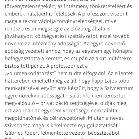
törvénytelenségekért, az intézmény tönkretételéért és
emberek
haláláért is felelősek.
A professzort viszont
maga a rektor vádolja törvénytelenséggel, mivel
rendszeresen megszegte az előzőleg általa is
jóváhagyott költségvetési
szabályzatot, ezzel tovább
növelve az intézmény adósságát. Az egyre növekvő
adósság vezetett ahhoz, hogy az egyetem egy hónapra
befagyasztotta a keretet, és
csupán az akut műtétekre
biztosított pénzt. A professzor ezt a
„volumenkorlátozást” nem tudta elfogadni.
Az ellentét
hátterében emellett még az áll, hogy Papp Lajos több
munkatársával
együtt arra készült, hogy a Szívcentrum
egyre növekvő adósságát – saját
kft.-iken keresztül
megvalósuló – privatizáció segítségével oldják meg,
ezt
azonban az egyetem vezetősége nem találta
megoldhatónak és célravezetőnek.
Miután a neves
szívsebész maga is kérelmezte nyugdíjaztatását,
Gábriel Róbert
felmentette vezetői beosztásából.