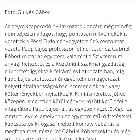
Fotó: Gulyás Gábor
Az egyre szaporodó nyilatkozatok dacára még mindig
nem teljesen világos, hogy
pontosan milyen okok is
vezettek a Pécsi Tudományegyetem Szívcentrumát
vezető
Papp Lajos professzor felmentéséhez. Gábriel
Róbert rektor az egyetem, valamint
a Szívcentrum
anyagi helyzetét és a közelmúlt szakmai-gazdasági
ellentéteit
igyekszik feltárni nyilatkozataiban, míg
Papp Lajos professzor úr egyértelmű
magyarázat
helyett általánosságokban, szentenciákban vagy
költeményekben
nyilatkozik.
Mint ismeretes, július
közepén ismeretlen körülmények között került fel a
világhálóra Papp Lajosnak az egyetem vezetőségéhez
címzett levele, amelyben az
egyetem működtetésével
kapcsolatos kifogásai mellett komoly vádakat is
megfogalmaz, miszerint Gábriel Róbert rektor és még
sok más vezető beosztású
munkatársa