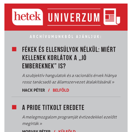
ARCHÍVUMUNKBÓL AJÁNLJUK:
FÉKEK ÉS ELLENSÚLYOK NÉLKÜL: MIÉRT
KELLENEK KORLÁTOK A „JÓ
EMBEREKNEK” IS?
A szubjektív hangulatok és a racionális érvek hiánya
rossz tanácsadó az államszervezet átalakításánál
»
HACK PÉTER
/
BELFÖLD
A PRIDE TITKOLT EREDETE
A melegmozgalom programját évtizedekkel ezelőtt
megírták
»
MORVAY PÉTER
/
KÜLFÖLD