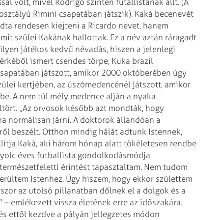
al volt, mivel Rodrigo szintén futallistának állt. (A
dosztályú Rimini csapatában
játszik).
Kaká becenevét
udta rendesen
kiejteni a Ricardo nevet, hanem
mit szülei Kakának hallottak. Ez a név aztán ráragadt
 ilyen játékos kedvű névadás, hiszen a jelenlegi
érkéből ismert csendes törpe,
Kuka brazil
csapatában játszott, amikor 2000 októberében úgy
ülei kertjében, az
úszómedencénél játszott, amikor
zbe. A nem túl mély medence alján a nyaka
ltört. „Az orvosok később azt mondták, hogy
a normálisan járni. A doktorok állandóan a
ől beszélt. Otthon mindig hálát
adtunk Istennek,
lítja Kaká,
aki három hónap alatt tökéletesen rendbe
yolc éves futballista
gondolkodásmódja
ermészetfeletti
érintést tapasztaltam. Nem tudom
erültem Istenhez. Úgy hiszem, hogy ekkor születtem
kszor az utolsó pillanatban dőlnek el a dolgok és a
– emlékezett vissza életének erre az
időszakára.
 és ettől kezdve
a pályán jellegzetes módon