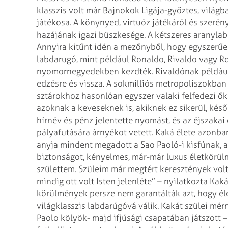
klasszis volt már Bajnokok Ligája-győztes,
világba
játékosa. A könynyed,
virtuóz játékáról és szerén
hazájának igazi büszkesége. A kétszeres aranylab
Annyira kitűnt idén a mezőnyből, hogy egyszerű
labdarugó, mint például Ronaldo, Rivaldo vagy R
nyomornegyedekben kezdték. Rivaldónak példáu
edzésre és vissza. A sokmilliós
metropoliszokban r
sztárokhoz
hasonlóan egyszer valaki felfedezi ők
azoknak a keveseknek is, akiknek ez sikerül, kés
hírnév és pénz jelentette
nyomást, és az éjszakai 
pályafutására árnyékot vetett.
Kaká élete azonba
anyja mindent
megadott a Sao Paoló-i kisfúnak, 
biztonságot, kényelmes, már-már luxus életkörül
születtem. Szüleim már megtért keresztények vol
mindig ott volt Isten jelenléte” –
nyilatkozta Kaká 
körülmények persze nem
garantálták azt, hogy él
világklasszis labdarúgóvá válik. Kakát szülei mérn
Paolo kölyök- majd ifjúsági csapatában játszott –