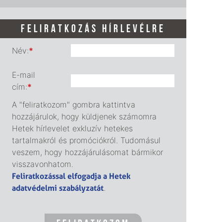
FELIRATKOZÁS HÍRLEVÉLRE
Név:
*
E-mail
cím:
*
A "feliratkozom" gombra kattintva
hozzájárulok, hogy küldjenek számomra
Hetek hírlevelet exkluzív hetekes
tartalmakról és promóciókról. Tudomásul
veszem, hogy hozzájárulásomat bármikor
visszavonhatom.
Feliratkozással elfogadja a Hetek
adatvédelmi szabályzatát
.