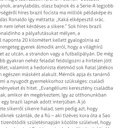
jnok, aranylabdás, olasz bajnok és a Serie-A legjobb
ységéről híres brazil focista ma milliók példaképe és
dás Ronaldo így méltatta: „Kaká
elképesztő srác.
en nem lehet
kérdéses a sikere.”
Sok híres brazil
onaldinho a
pályafutásukat mélyen, a
l naponta
20 kilométert kellett gyalogolnia az
engeteg gyerek álmodik arról, hogy a világhírű
et az utcán, a strandon vagy a
futballpályán. De még
őbb
gyakran nehéz feladat feldolgozni a hirtelen jött
élet, valamint a hedonista életmód sok fiatal játékos
n egészen másként alakult. Mérnök apja és tanárnő
ami a nyugodt gyermekkorhoz szükséges: családi
ményeket és hitet. „Evangéliumi
keresztény családba
tak, amikor
én megérkeztem, így az otthonunkban
egy brazil lapnak adott interjúban. A jó
ete sikerről sikerre halad, sem pedig azt, hogy
öknek szánták, de a fiú – aki
tízéves kora óta a Sao
tizenötödik születésnapján közölte szüleivel, hogy