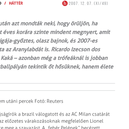
D
/
HÁTTÉR
2007. 12. 07. (XI/49)
tán azt mondták neki, hogy örüljön, ha
t éves korára szinte mindent megnyert, amit
Ligája-győztes, olasz bajnok, és 2007-es
 az Aranylabdát is. Ricardo Izecson dos
 Kaká – azonban még a trófeáknál is jobban
ballpályán tekintik őt hősüknek, hanem élete
em utáni percek
Fotó: Reuters
ágírók a brazil válogatott és
az AC Milan csatárát
az előzetes
várakozásoknak megfelelően Lionel
e meg a szavazást.
A „fehér Pelének” becézett