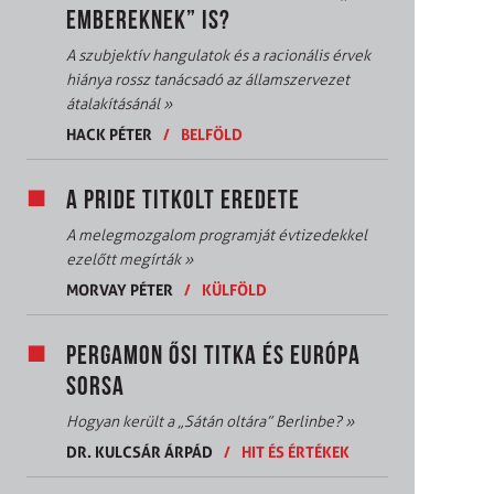
EMBEREKNEK” IS?
A szubjektív hangulatok és a racionális érvek
hiánya rossz tanácsadó az államszervezet
átalakításánál
»
HACK PÉTER
/
BELFÖLD
A PRIDE TITKOLT EREDETE
A melegmozgalom programját évtizedekkel
ezelőtt megírták
»
MORVAY PÉTER
/
KÜLFÖLD
PERGAMON ŐSI TITKA ÉS EURÓPA
SORSA
Hogyan került a „Sátán oltára” Berlinbe?
»
DR. KULCSÁR ÁRPÁD
/
HIT ÉS ÉRTÉKEK