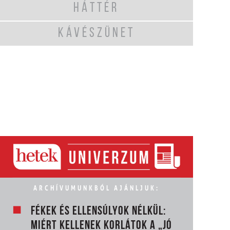
HÁTTÉR
KÁVÉSZÜNET
ARCHÍVUMUNKBÓL AJÁNLJUK:
FÉKEK ÉS ELLENSÚLYOK NÉLKÜL:
MIÉRT KELLENEK KORLÁTOK A „JÓ