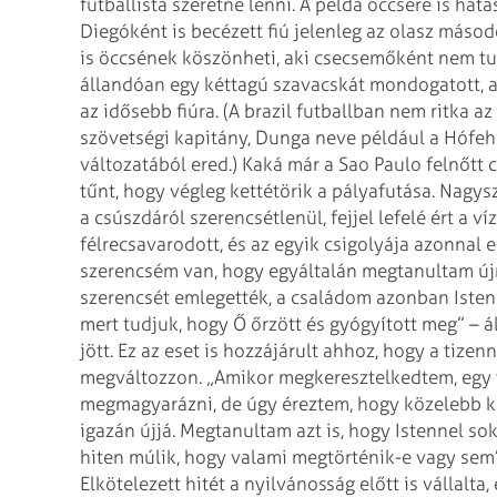
futballista szeretne lenni. A
példa öccsére is hatáss
Diegóként is becézett fiú jelenleg az olasz máso
is öccsének köszönheti, aki csecsemőként nem t
állandóan egy kéttagú szavacskát mondogatott,
a
az idősebb fiúra. (A
brazil futballban nem ritka az
szövetségi kapitány, Dunga neve például a Hófeh
változatából ered.)
Kaká már a Sao Paulo felnőtt 
tűnt, hogy végleg kettétörik a pályafutása. Nagysz
a csúszdáról szerencsétlenül, fejjel lefelé ért
a ví
félrecsavarodott, és az egyik
csigolyája azonnal e
szerencsém van,
hogy egyáltalán megtanultam újr
szerencsét emlegették, a családom azonban Istenr
mert tudjuk, hogy Ő őrzött és gyógyított meg” – ál
jött.
Ez az eset is hozzájárult ahhoz, hogy a tizenn
megváltozzon. „Amikor megkeresztelkedtem, egy t
megmagyarázni, de úgy éreztem, hogy közelebb
k
igazán újjá. Megtanultam azt
is, hogy Istennel so
hiten
múlik, hogy valami megtörténik-e vagy sem” 
Elkötelezett hitét a nyilvánosság előtt is vállalta,