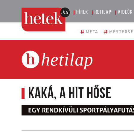
Hírek
Hetilap
Videók
#
#
META
MESTERSÉ
hetilap
Kaká, a hit hőse
EGY RENDKÍVÜLI SPORTPÁLYAFUTÁS