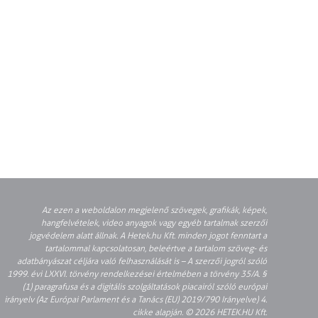
Az ezen a weboldalon megjelenő szövegek, grafikák, képek,
hangfelvételek, video anyagok vagy egyéb tartalmak szerzői
jogvédelem alatt állnak. A Hetek.hu Kft. minden jogot fenntart a
tartalommal kapcsolatosan, beleértve a tartalom szöveg- és
adatbányászat céljára való felhasználását is – A szerzői jogról szóló
1999. évi LXXVI. törvény rendelkezései értelmében a törvény 35/A. §
(1) paragrafusa és a digitális szolgáltatások piacairól szóló európai
irányelv (Az Európai Parlament és a Tanács (EU) 2019/790 Irányelve) 4.
cikke alapján. © 2026 HETEK.HU Kft.