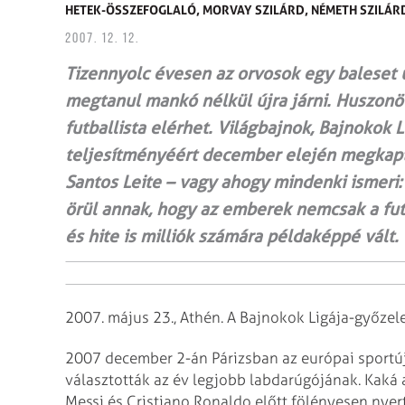
HETEK-ÖSSZEFOGLALÓ,
MORVAY SZILÁRD,
NÉMETH SZILÁR
2007. 12. 12.
Tizennyolc évesen az orvosok egy baleset u
megtanul mankó nélkül újra járni. Huszonö
futballista elérhet. Világbajnok, Bajnokok 
teljesítményéért december elején megkapta
Santos Leite – vagy ahogy mindenki ismeri:
örül annak, hogy az emberek nemcsak a fut
és hite is milliók számára példaképpé vált.
2007. május 23., Athén.
A Bajnokok Ligája-győzel
2007 december 2-án Párizsban az európai sportújs
választották az év legjobb labdarúgójának. Kaká 
Messi és Cristiano Ronaldo előtt fölényesen
nyert