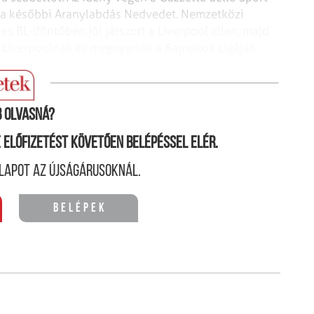
 a későbbi Aranylabdás Nedvedet.
Nemzetközi
ztes BL-döntőben jól
játszott a Liverpool ellen, majd
 Liverpoolnak és megnyerték a Bajnokok Ligáját.
 olvasná?
ne előfizetést követően belépéssel elér.
lapot az újságárusoknál.
Belépek