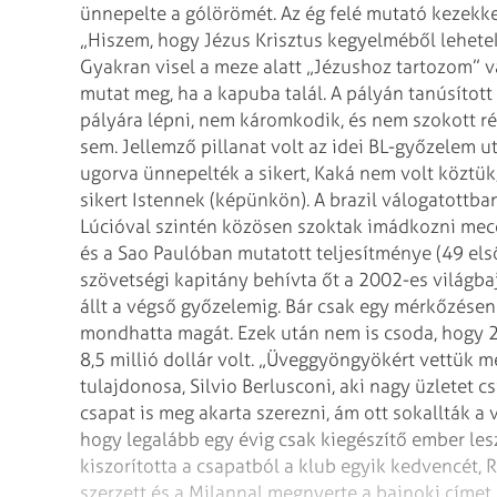
ünnepelte a gólörömét. Az ég felé mutató kezekke
„Hiszem, hogy Jézus Krisztus
kegyelméből lehetek
Gyakran visel a
meze alatt „Jézushoz tartozom” va
mutat meg, ha a kapuba talál. A pályán tanúsított 
pályára lépni, nem káromkodik, és nem szokott ré
sem.
Jellemző pillanat volt az idei BL-győzelem u
ugorva ünnepelték a sikert, Kaká nem volt köztü
sikert Istennek (képünkön). A brazil válogatottba
Lúcióval szintén közösen szoktak
imádkozni mecc
és a Sao Paulóban mutatott teljesítménye
(49 els
szövetségi kapitány behívta
őt a 2002-es világb
állt a végső
győzelemig. Bár csak egy mérkőzésen 
mondhatta magát.
Ezek után nem is csoda, hogy 2
8,5 millió dollár volt. „Üveggyöngyökért vettük m
tulajdonosa, Silvio Berlusconi, aki nagy
üzletet cs
csapat is meg
akarta szerezni, ám ott sokallták a
hogy legalább egy évig csak kiegészítő ember les
kiszorította a csapatból a klub egyik kedvencét,
R
szerzett és a Milannal
megnyerte a bajnoki címet, 