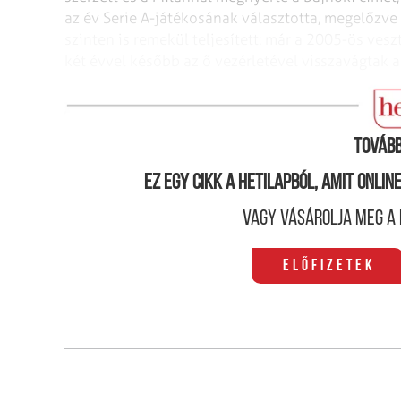
az
év Serie A-játékosának választotta, megelőzve
szinten is remekül teljesített: már a 2005-ös ves
két évvel később az ő vezérletével visszavágtak
a
Kaká az Aranylabdával
Tovább
Ez egy cikk a hetilapból, amit onli
Vagy vásárolja meg a 
Előfizetek